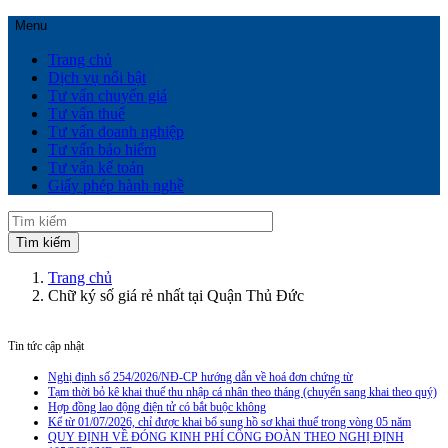
Menu
Trang chủ
Dịch vụ nổi bật
Tư vấn chuyển giá
Tư vấn thuế
Tư vấn doanh nghiệp
Tư vấn bảo hiểm
Tư vấn kế toán
Giấy phép hành nghề
Trang chủ
Chữ ký số giá rẻ nhất tại Quận Thủ Đức
Tin tức cập nhật
Nghị định số 254/2026/NĐ-CP hướng dẫn về hoá đơn chứng từ
Tạm thời bỏ kê khai thuế thu nhập cá nhân theo tháng (chuyển sang khai theo quý)
Hợp đồng lao động điện tử có bắt buộc không
Kể từ 01/07/2026, chỉ được khai bổ sung hồ sơ khai thuế trong vòng 05 năm
QUY ĐỊNH VỀ ĐÓNG KINH PHÍ CÔNG ĐOÀN THEO NGHỊ ĐỊNH