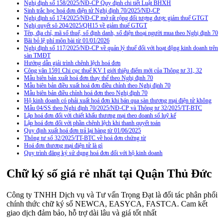
Nghị định số 158/2025/NĐ-CP Quy định chi tiết Luật BHXH
Sinh trắc học hoá đơn điện tử Nghị định 70/2025/NĐ-CP
Nghị định số 174/2025/NĐ-CP mở rất rộng đối tượng được giảm thuế GTGT
Nghị quyết sô 204/2025/QH15 về giảm thuế GTGT
Tên, địa chỉ, mã số thuế, số định danh, số điện thoại người mua theo Nghị định 70
Bãi bỏ lệ phí môn bài từ 01/01/2026
Nghị định số 117/2025/NĐ-CP về quản lý thuế đối với hoạt động kinh doanh trên
sàn TMĐT
Hướng dẫn giải trình chênh lệch hoá đơn
Công văn 1591 Chi cục thuế KV I giới thiệu điểm mới của Thông tư 31, 32
Mẫu biên bản xuất hoá đơn thay thế theo Nghị định 70
Mẫu biên bản điều xuất hoá đơn điều chỉnh theo Nghị định 70
Mẫu biên bản điều chỉnh hoá đơn theo Nghị định 70
Hộ kinh doanh có phải xuất hoá đơn khi bán qua sàn thương mại điện tử không
Mẫu 04/SS theo Nghi định 70/2025/NĐ-CP và Thông tư 32/2025/TT-BTC
Lập hoá đơn đối với chiết khấu thương mại theo doanh số luỹ kế
Lập hoá đơn đối với phần chênh lệch khi thanh quyết toán
Quy định xuất hoá đơn trả lại hàng từ 01/06/2025
Thông tư số 32/2025/TT-BTC về hoá đơn chứng từ
Hoá đơn thương mại điện tử là gì
Quy trình đăng ký sử dụng hoá đơn đối với hộ kinh doanh
Chữ ký số giá rẻ nhất tại Quận Thủ Đức
Công ty TNHH Dịch vụ và Tư vấn Trọng Đạt là đối tác phân phối
chính thức chữ ký số NEWCA, EASYCA, FASTCA. Cam kết
giao dịch đảm bảo, hỗ trợ dài lâu và giá tốt nhất