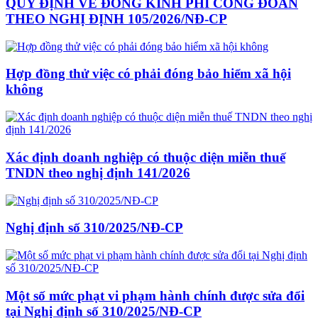
QUY ĐỊNH VỀ ĐÓNG KINH PHÍ CÔNG ĐOÀN
THEO NGHỊ ĐỊNH 105/2026/NĐ-CP
Hợp đồng thử việc có phải đóng bảo hiểm xã hội
không
Xác định doanh nghiệp có thuộc diện miễn thuế
TNDN theo nghị định 141/2026
Nghị định số 310/2025/NĐ-CP
Một số mức phạt vi phạm hành chính được sửa đổi
tại Nghị định số 310/2025/NĐ-CP