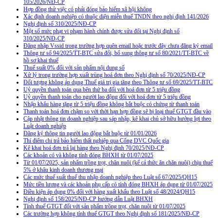
105/2026/NĐ-CP
Hợp đồng thử việc có phải đóng bảo hiểm xã hội không
Xác định doanh nghiệp có thuộc diện miễn thuế TNDN theo nghị định 141/2026
Nghị định số 310/2025/NĐ-CP
Một số mức phạt vi phạm hành chính được sửa đổi tại Nghị định số
310/2025/NĐ-CP
Đăng nhập Vssid trong trường hợp quên email hoặc trước đây chưa đăng ký email
Thông tư số 94/2025/TT-BTC sửa đổi, bổ sung thông tư số 80/2021/TT-BTC về
hồ sơ khai thuế
Thuế suất 0% đối với sản phẩm nội dung số
Xử lý trong trường hợp xuất trùng hoá đơn theo Nghị định số 70/2025/NĐ-CP
Đối tượng không áp dụng Thuế giá trị gia tăng theo Thông tư số 69/2025/TT-BTC
Uỷ quyền thanh toán qua bên thứ ba đối với hoá đơn từ 5 triệu đồng
Uỷ quyền thanh toán cho người lao động đối với hoá đơn từ 5 triệu đồng
Nhập khẩu hàng tặng từ 5 triệu đồng không bắt buộc có chứng từ thanh toán
Thanh toán hoá đơn chậm so với thời hạn hợp đồng sẽ bị loại thuế GTGT đầu vào
Cập nhật thông tin doanh nghiệp sau sáp nhập, kê khai chủ sở hữu hưởng lợi theo
Luật doanh nghiệp
Đăng ký thông tin người lao động bắt buộc từ 01/01/2026
Thí điểm chi trả bảo hiểm thất nghiệp qua Cổng DVC Quốc gia
Kê khai hoá đơn trả lại hàng theo Nghị định 70/2025/NĐ-CP
Các khoản có và không tính đóng BHXH từ 01/07/2025
Từ 01/07/2025, sản phẩm trồng trọt, chăn nuôi (kể cả thức ăn chăn nuôi) chịu thuế
5% ở khâu kinh doanh thương mại
Các mức thuế suất thuế thu nhập doanh nghiệp theo Luật số 67/2025/QH15
Mức tiền lương và các khoản phụ cấp có tính đóng BHXH áp dụng từ 01/07/2025
Điều kiện áp dụng 0% đối với hàng xuất khẩu theo Luật số 48/2024/QH15
Nghị định số 158/2025/NĐ-CP hướng dẫn Luật BHXH
Tính thuế GTGT đối với sản phẩm trồng trọt, chăn nuôi từ 01/07/2025
Các trường hợp không tính thuế GTGT theo Nghị định số 181/2025/NĐ-CP