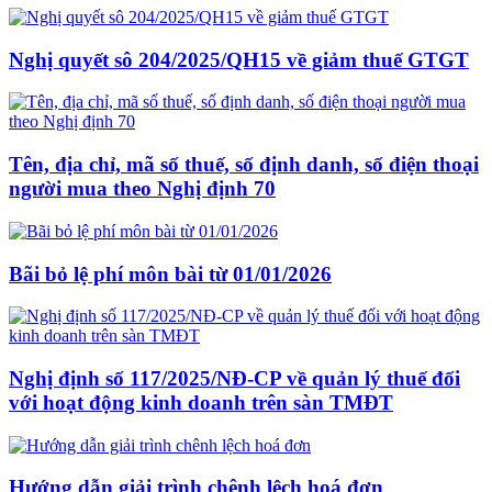
Nghị quyết sô 204/2025/QH15 về giảm thuế GTGT
Tên, địa chỉ, mã số thuế, số định danh, số điện thoại
người mua theo Nghị định 70
Bãi bỏ lệ phí môn bài từ 01/01/2026
Nghị định số 117/2025/NĐ-CP về quản lý thuế đối
với hoạt động kinh doanh trên sàn TMĐT
Hướng dẫn giải trình chênh lệch hoá đơn