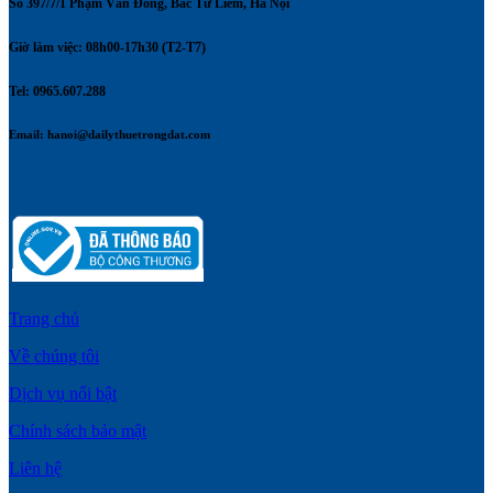
Số 397/7/1 Phạm Văn Đồng, Bắc Từ Liêm, Hà Nội
Giờ làm việc: 08h00-17h30 (T2-T7)
Tel: 0965.607.288
Email:
hanoi@dailythuetrongdat.com
Trang chủ
Về chúng tôi
Dịch vụ nổi bật
Chính sách bảo mật
Liên hệ