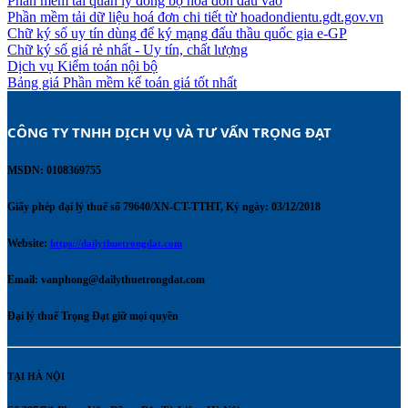
Phần mềm tải quản lý đồng bộ hoá đơn đầu vào
Phần mềm tải dữ liệu hoá đơn chi tiết từ hoadondientu.gdt.gov.vn
Chữ ký số uy tín dùng để ký mạng đấu thầu quốc gia e-GP
Chữ ký số giá rẻ nhất - Uy tín, chất lượng
Dịch vụ Kiểm toán nội bộ
Bảng giá Phần mềm kế toán giá tốt nhất
CÔNG TY TNHH DỊCH VỤ VÀ TƯ VẤN TRỌNG ĐẠT 
MSDN: 0108369755
Giấy phép đại lý thuế số 79640/XN-CT-TTHT, Ký ngày: 03/12/2018
Website:
https://dailythuetrongdat.com
Email:
vanphong@dailythuetrongdat.com
Đại lý thuế Trọng Đạt giữ mọi quyền
TẠI HÀ NỘI