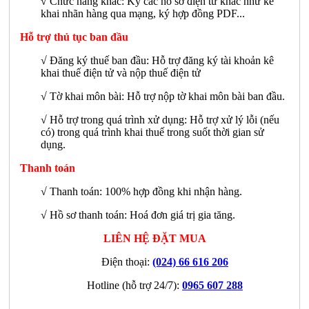
√
Chức năng khác: Ký các hồ sơ điện tử khác như kê
khai nhãn hàng qua mạng, ký hợp đồng PDF...
Hỗ trợ thủ tục ban đầu
√ Đăng ký thuế ban đầu: Hỗ trợ đăng ký tài khoản kê
khai thuế điện tử và nộp thuế điện tử
√ Tờ khai môn bài: Hỗ trợ nộp tờ khai môn bài ban đầu.
√ Hỗ trợ trong quá trình xử dụng: Hỗ trợ xử lý lỗi (nếu
có) trong quá trình khai thuế trong suốt thời gian sử
dụng.
Thanh toán
√ Thanh toán: 100% hợp đồng khi nhận hàng.
√ Hồ sơ thanh toán: Hoá đơn giá trị gia tăng.
LIÊN HỆ ĐẶT MUA
Điện thoại:
(024) 66 616 206
Hotline (hỗ trợ 24/7):
0965 607 288