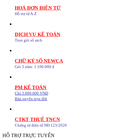
HOÁ ĐƠN ĐIỆN TỬ
Hỗ trợ từ A-Z
DỊCH VỤ KẾ TOÁN
Trọn gói sổ sách
CHỮ KÝ SỐ NEWCA
Gói 3 năm: 1.100.000 đ
PM KẾ TOÁN
Chỉ 3.000.000 VNĐ
Bản quyền trọn đời
CTKT THUẾ TNCN
Chứng từ điện tử NĐ 123/2020
HỖ TRỢ TRỰC TUYẾN