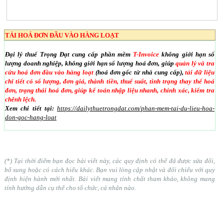
TẢI HOÁ ĐƠN ĐẦU VÀO HÀNG LOẠT
Đại lý thuế Trọng Đạt cung cấp phần mềm
T-Invoice
không giới hạn số
lượng doanh nghiệp, không giới hạn số lượng hoá đơn, giúp
quản lý và tra
cứu hoá đơn đầu vào hàng loạt
(hoá đơn gốc từ nhà cung cấp),
tải dữ liệu
chi tiết có số lượng, đơn giá, thành tiền, thuế suất, tình trạng thay thế hoá
đơn, trạng thái hoá đơn, giúp kế toán nhập liệu nhanh, chính xác, kiểm tra
chênh lệch.
Xem chi tiết tại:
https://dailythuetrongdat.com/phan-mem-tai-du-lieu-hoa-
don-goc-hang-loat
(*) Tại thời điểm bạn đọc bài viết này, các quy định có thể đã được sửa đổi,
bổ sung hoặc có cách hiểu khác. Bạn vui lòng cập nhật và đối chiếu với quy
định hiện hành mới nhất. Bài viết mang tính chất tham khảo, không mang
tính hướng dẫn cụ thể cho tổ chức, cá nhân nào.