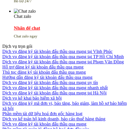
Hỗ trợ 24/7
Chat zalo
Nhấn để chat
Chat zalo ngay
Dịch vụ trọn gói
Dịch vụ đăng ký tài khoản đấu thầu qua mạng tại Vĩnh Phúc
Dịch vụ đăng ký tài khoản đấu thầu qua mạng tại TP Hồ Chí Minh
Dịch vụ đăng ký tài khoản đấu thầu qua mạng tại Phạm Văn Đồng
Hỗ trợ đăng ký tài khoản đấu thầu qua mạng
Thủ tục đăng ký tài khoản đấu thầu qua mạng
Hướng dẫn đăng ký tài khoản đấu thầu qua mạng
Dịch vụ đăng ký tài khoản đấu thầu qua mạng uy tín
Dịch vụ đăng ký tài khoản đấu thầu qua mạng nhanh nhất
Dịch vụ đăng ký tài khoản đấu thầu qua mạng tại Hà Nội
Dịch vụ kê khai bảo hiểm xã hội
Dịch vụ đăng ký mã đơn vị, báo tăng, báo giảm, làm hồ sơ bảo hiểm
xã hội
Phần mềm tải dữ liệu hoá đơn gốc hàng loạt
Dịch vụ kế toán hộ kinh doanh, báo cáo thuế hàng tháng
Dịch vụ đăng ký tài khoản đấu thầu qua mạng