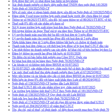
Hợp đồng thử việc có phải đóng bảo hiểm xã hội không
Xác định doanh nghiệp có thuộc diện miễn thuế TNDN theo nghị định 141/2026
Nghị định số 310/2025/NĐ-CP
Một số mức phạt vi phạm hành chính được sửa đổi tại Nghị định số 310/2025/NĐ-
Đăng nhập Vssid trong trường hợp quên email hoặc trước đây chưa đăng ký email
Thông tư số 94/2025/TT-BTC sửa đổi, bổ sung thông tư số 80/2021/TT-BTC về hồ s
Thuế suất 0% đối với sản phẩm nội dung số
Xử lý trong trường hợp xuất trùng hoá đơn theo Nghị định số 70/2025/NĐ-CP
Đối tượng không áp dụng Thuế giá trị gia tăng theo Thông tư số 69/2025/TT-BTC
Uỷ quyền thanh toán qua bên thứ ba đối với hoá đơn từ 5 triệu đồng
Uỷ quyền thanh toán cho người lao động đối với hoá đơn từ 5 triệu đồng
Nhập khẩu hàng tặng từ 5 triệu đồng không bắt buộc có chứng từ thanh toán
Thanh toán hoá đơn chậm so với thời hạn hợp đồng sẽ bị loại thuế GTGT đầu vào
Cập nhật thông tin doanh nghiệp sau sáp nhập, kê khai chủ sở hữu hưởng lợi theo L
Đăng ký thông tin người lao động bắt buộc từ 01/01/2026
Thí điểm chi trả bảo hiểm thất nghiệp qua Cổng DVC Quốc gia
Kê khai hoá đơn trả lại hàng theo Nghị định 70/2025/NĐ-CP
Các khoản có và không tính đóng BHXH từ 01/07/2025
Từ 01/07/2025, sản phẩm trồng trọt, chăn nuôi (kể cả thức ăn chăn nuôi) chịu thuế
Các mức thuế suất thuế thu nhập doanh nghiệp theo Luật số 67/2025/QH15
Mức tiền lương và các khoản phụ cấp có tính đóng BHXH áp dụng từ 01/07/2025
Điều kiện áp dụng 0% đối với hàng xuất khẩu theo Luật số 48/2024/QH15
Nghị định số 158/2025/NĐ-CP hướng dẫn Luật BHXH
Tính thuế GTGT đối với sản phẩm trồng trọt, chăn nuôi từ 01/07/2025
Các trường hợp không tính thuế GTGT theo Nghị định số 181/2025/NĐ-CP
Nghị định số 158/2025/NĐ-CP Quy định chi tiết Luật BHXH
Sinh trắc học hoá đơn điện tử Nghị định 70/2025/NĐ-CP
Nghị định số 174/2025/NĐ-CP mở rất rộng đối tượng được giảm thuế GTGT
Nghị quyết sô 204/2025/QH15 về giảm thuế GTGT
Tên, địa chỉ, mã số thuế, số định danh, số điện thoại người mua theo Nghị định 70