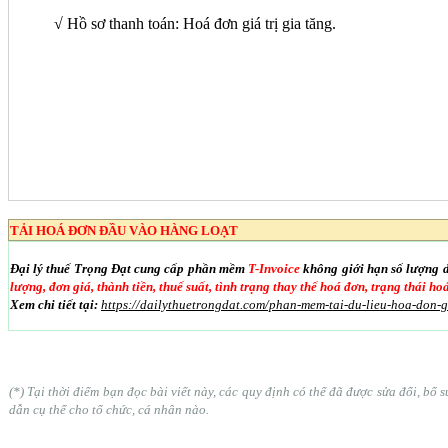
√ Hồ sơ thanh toán: Hoá đơn giá trị gia tăng.
TẢI HOÁ ĐƠN ĐẦU VÀO HÀNG LOẠT
Đại lý thuế Trọng Đạt cung cấp phần mềm
T-Invoice
không giới hạn số lượng 
lượng, đơn giá, thành tiền, thuế suất, tình trạng thay thế hoá đơn, trạng thái h
Xem chi tiết tại:
https://dailythuetrongdat.com/phan-mem-tai-du-lieu-hoa-don-
(*) Tại thời điểm bạn đọc bài viết này, các quy định có thể đã được sửa đổi, b
dẫn cụ thể cho tổ chức, cá nhân nào.