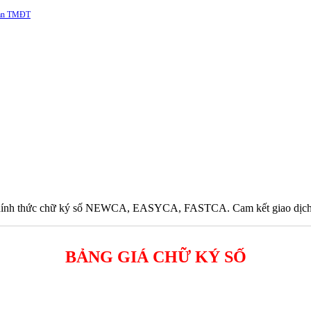
 sàn TMĐT
hính thức chữ ký số NEWCA, EASYCA, FASTCA. Cam kết giao dịch đảm
BẢNG GIÁ CHỮ KÝ SỐ