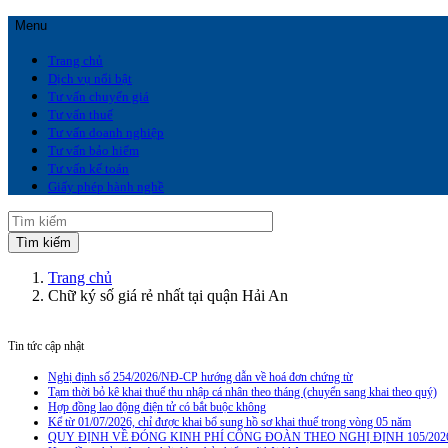
Menu
Trang chủ
Dịch vụ nổi bật
Tư vấn chuyển giá
Tư vấn thuế
Tư vấn doanh nghiệp
Tư vấn bảo hiểm
Tư vấn kế toán
Giấy phép hành nghề
Trang chủ
Chữ ký số giá rẻ nhất tại quận Hải An
Tin tức cập nhật
Nghị định số 254/2026/NĐ-CP hướng dẫn về hoá đơn chứng từ
Tạm thời bỏ kê khai thuế thu nhập cá nhân theo tháng (chuyển sang khai theo quý)
Hợp đồng lao động điện tử có bắt buộc không
Kể từ 01/07/2026, chỉ được khai bổ sung hồ sơ khai thuế trong vòng 05 năm
QUY ĐỊNH VỀ ĐÓNG KINH PHÍ CÔNG ĐOÀN THEO NGHỊ ĐỊNH 105/202