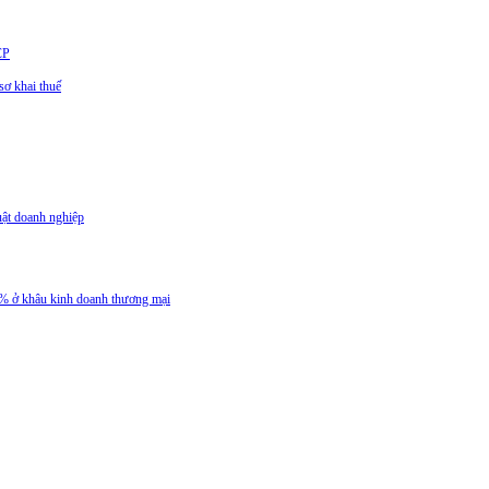
CP
ơ khai thuế
uật doanh nghiệp
 5% ở khâu kinh doanh thương mại