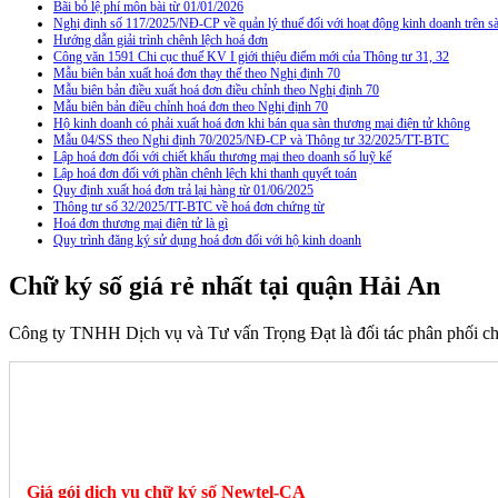
Bãi bỏ lệ phí môn bài từ 01/01/2026
Nghị định số 117/2025/NĐ-CP về quản lý thuế đối với hoạt động kinh doanh trên
Hướng dẫn giải trình chênh lệch hoá đơn
Công văn 1591 Chi cục thuế KV I giới thiệu điểm mới của Thông tư 31, 32
Mẫu biên bản xuất hoá đơn thay thế theo Nghị định 70
Mẫu biên bản điều xuất hoá đơn điều chỉnh theo Nghị định 70
Mẫu biên bản điều chỉnh hoá đơn theo Nghị định 70
Hộ kinh doanh có phải xuất hoá đơn khi bán qua sàn thương mại điện tử không
Mẫu 04/SS theo Nghi định 70/2025/NĐ-CP và Thông tư 32/2025/TT-BTC
Lập hoá đơn đối với chiết khấu thương mại theo doanh số luỹ kế
Lập hoá đơn đối với phần chênh lệch khi thanh quyết toán
Quy định xuất hoá đơn trả lại hàng từ 01/06/2025
Thông tư số 32/2025/TT-BTC về hoá đơn chứng từ
Hoá đơn thương mại điện tử là gì
Quy trình đăng ký sử dụng hoá đơn đối với hộ kinh doanh
Chữ ký số giá rẻ nhất tại quận Hải An
Công ty TNHH Dịch vụ và Tư vấn Trọng Đạt là đối tác phân phối c
Giá gói dịch vụ chữ ký số Newtel-CA