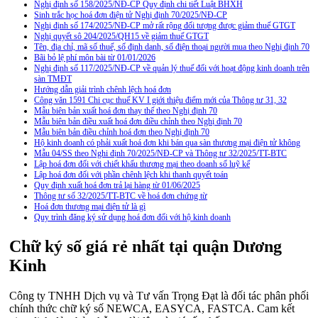
Nghị định số 158/2025/NĐ-CP Quy định chi tiết Luật BHXH
Sinh trắc học hoá đơn điện tử Nghị định 70/2025/NĐ-CP
Nghị định số 174/2025/NĐ-CP mở rất rộng đối tượng được giảm thuế GTGT
Nghị quyết sô 204/2025/QH15 về giảm thuế GTGT
Tên, địa chỉ, mã số thuế, số định danh, số điện thoại người mua theo Nghị định 70
Bãi bỏ lệ phí môn bài từ 01/01/2026
Nghị định số 117/2025/NĐ-CP về quản lý thuế đối với hoạt động kinh doanh trên
sàn TMĐT
Hướng dẫn giải trình chênh lệch hoá đơn
Công văn 1591 Chi cục thuế KV I giới thiệu điểm mới của Thông tư 31, 32
Mẫu biên bản xuất hoá đơn thay thế theo Nghị định 70
Mẫu biên bản điều xuất hoá đơn điều chỉnh theo Nghị định 70
Mẫu biên bản điều chỉnh hoá đơn theo Nghị định 70
Hộ kinh doanh có phải xuất hoá đơn khi bán qua sàn thương mại điện tử không
Mẫu 04/SS theo Nghi định 70/2025/NĐ-CP và Thông tư 32/2025/TT-BTC
Lập hoá đơn đối với chiết khấu thương mại theo doanh số luỹ kế
Lập hoá đơn đối với phần chênh lệch khi thanh quyết toán
Quy định xuất hoá đơn trả lại hàng từ 01/06/2025
Thông tư số 32/2025/TT-BTC về hoá đơn chứng từ
Hoá đơn thương mại điện tử là gì
Quy trình đăng ký sử dụng hoá đơn đối với hộ kinh doanh
Chữ ký số giá rẻ nhất tại quận Dương
Kinh
Công ty TNHH Dịch vụ và Tư vấn Trọng Đạt là đối tác phân phối
chính thức chữ ký số NEWCA, EASYCA, FASTCA. Cam kết