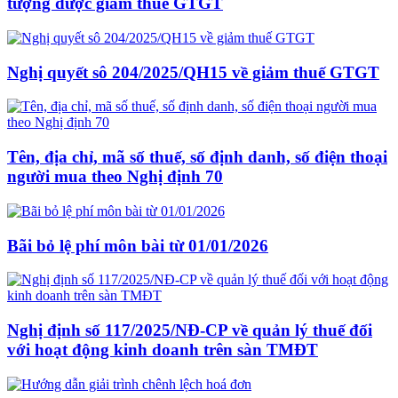
tượng được giảm thuế GTGT
Nghị quyết sô 204/2025/QH15 về giảm thuế GTGT
Tên, địa chỉ, mã số thuế, số định danh, số điện thoại
người mua theo Nghị định 70
Bãi bỏ lệ phí môn bài từ 01/01/2026
Nghị định số 117/2025/NĐ-CP về quản lý thuế đối
với hoạt động kinh doanh trên sàn TMĐT