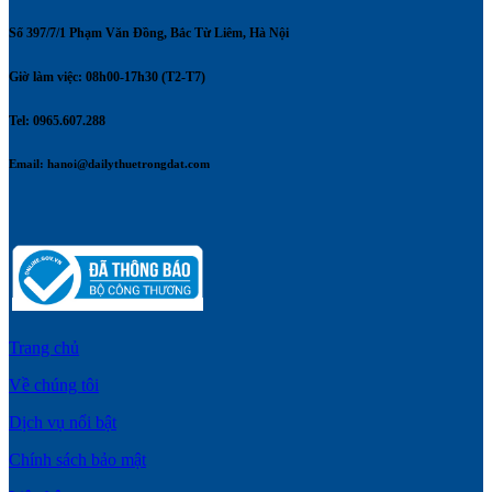
Số 397/7/1 Phạm Văn Đồng, Bắc Từ Liêm, Hà Nội
Giờ làm việc: 08h00-17h30 (T2-T7)
Tel: 0965.607.288
Email:
hanoi@dailythuetrongdat.com
Trang chủ
Về chúng tôi
Dịch vụ nổi bật
Chính sách bảo mật