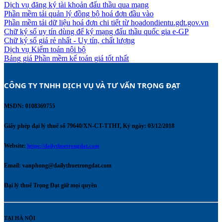
Dịch vụ đăng ký tài khoản đấu thầu qua mạng
Phần mềm tải quản lý đồng bộ hoá đơn đầu vào
Phần mềm tải dữ liệu hoá đơn chi tiết từ hoadondientu.gdt.gov.vn
Chữ ký số uy tín dùng để ký mạng đấu thầu quốc gia e-GP
Chữ ký số giá rẻ nhất - Uy tín, chất lượng
Dịch vụ Kiểm toán nội bộ
Bảng giá Phần mềm kế toán giá tốt nhất
CÔNG TY TNHH DỊCH VỤ VÀ TƯ VẤN TRỌNG ĐẠT 
MSDN: 0108369755
Giấy phép đại lý thuế số 79640/XN-CT-TTHT, Ký ngày: 03/12/2018
Website:
https://dailythuetrongdat.com
Email:
vanphong@dailythuetrongdat.com
Đại lý thuế Trọng Đạt giữ mọi quyền
TẠI HÀ NỘI