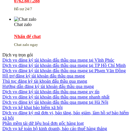
0762.607.288
Hỗ trợ 24/7
Chat zalo
Nhấn để chat
Chat zalo ngay
Dịch vụ trọn gói
Dịch vụ đăng ký tài khoản đấu thầu qua mạng tại Vĩnh Phúc
Dịch vụ đăng ký tài khoản đấu thầu qua mạng tại TP Hồ Chí Minh
Dịch vụ đăng ký tài khoản đấu thầu qua mạng tại Phạm Văn Đồng
Hỗ trợ đăng ký tài khoản đấu thầu qua mạng
Thủ tục đăng ký tài khoản đấu thầu qua mạng
Hướng dẫn đăng ký tài khoản đấu thầu qua mạng
Dịch vụ đăng ký tài khoản đấu thầu qua mạng uy tín
Dịch vụ đăng ký tài khoản đấu thầu qua mạng nhanh nhất
Dịch vụ đăng ký tài khoản đấu thầu qua mạng tại Hà Nội
Dịch vụ kê khai bảo hiểm xã hội
Dịch vụ đăng ký mã đơn vị, báo tăng, báo giảm, làm hồ sơ bảo hiểm
xã hội
Phần mềm tải dữ liệu hoá đơn gốc hàng loạt
Dịch vụ kế toán hộ kinh doanh, báo cáo thuế hàng tháng