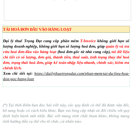
TẢI HOÁ ĐƠN ĐẦU VÀO HÀNG LOẠT
Đại lý thuế Trọng Đạt cung cấp phần mềm
T-Invoice
không giới hạn số
lượng doanh nghiệp, không giới hạn số lượng hoá đơn, giúp
quản lý và tra
cứu hoá đơn đầu vào hàng loạt
(hoá đơn gốc từ nhà cung cấp),
tải dữ liệu
chi tiết có số lượng, đơn giá, thành tiền, thuế suất, tình trạng thay thế hoá
đơn, trạng thái hoá đơn, giúp kế toán nhập liệu nhanh, chính xác, kiểm tra
chênh lệch.
Xem chi tiết tại:
https://dailythuetrongdat.com/phan-mem-tai-du-lieu-hoa-
don-goc-hang-loat
(*) Tại thời điểm bạn đọc bài viết này, các quy định có thể đã được sửa đổi,
bổ sung hoặc có cách hiểu khác. Bạn vui lòng cập nhật và đối chiếu với quy
định hiện hành mới nhất. Bài viết mang tính chất tham khảo, không mang
tính hướng dẫn cụ thể cho tổ chức, cá nhân nào.