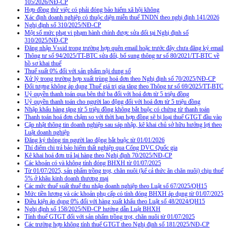
105/2026/NĐ-CP
Hợp đồng thử việc có phải đóng bảo hiểm xã hội không
Xác định doanh nghiệp có thuộc diện miễn thuế TNDN theo nghị định 141/2026
Nghị định số 310/2025/NĐ-CP
Một số mức phạt vi phạm hành chính được sửa đổi tại Nghị định số
310/2025/NĐ-CP
Đăng nhập Vssid trong trường hợp quên email hoặc trước đây chưa đăng ký email
Thông tư số 94/2025/TT-BTC sửa đổi, bổ sung thông tư số 80/2021/TT-BTC về
hồ sơ khai thuế
Thuế suất 0% đối với sản phẩm nội dung số
Xử lý trong trường hợp xuất trùng hoá đơn theo Nghị định số 70/2025/NĐ-CP
Đối tượng không áp dụng Thuế giá trị gia tăng theo Thông tư số 69/2025/TT-BTC
Uỷ quyền thanh toán qua bên thứ ba đối với hoá đơn từ 5 triệu đồng
Uỷ quyền thanh toán cho người lao động đối với hoá đơn từ 5 triệu đồng
Nhập khẩu hàng tặng từ 5 triệu đồng không bắt buộc có chứng từ thanh toán
Thanh toán hoá đơn chậm so với thời hạn hợp đồng sẽ bị loại thuế GTGT đầu vào
Cập nhật thông tin doanh nghiệp sau sáp nhập, kê khai chủ sở hữu hưởng lợi theo
Luật doanh nghiệp
Đăng ký thông tin người lao động bắt buộc từ 01/01/2026
Thí điểm chi trả bảo hiểm thất nghiệp qua Cổng DVC Quốc gia
Kê khai hoá đơn trả lại hàng theo Nghị định 70/2025/NĐ-CP
Các khoản có và không tính đóng BHXH từ 01/07/2025
Từ 01/07/2025, sản phẩm trồng trọt, chăn nuôi (kể cả thức ăn chăn nuôi) chịu thuế
5% ở khâu kinh doanh thương mại
Các mức thuế suất thuế thu nhập doanh nghiệp theo Luật số 67/2025/QH15
Mức tiền lương và các khoản phụ cấp có tính đóng BHXH áp dụng từ 01/07/2025
Điều kiện áp dụng 0% đối với hàng xuất khẩu theo Luật số 48/2024/QH15
Nghị định số 158/2025/NĐ-CP hướng dẫn Luật BHXH
Tính thuế GTGT đối với sản phẩm trồng trọt, chăn nuôi từ 01/07/2025
Các trường hợp không tính thuế GTGT theo Nghị định số 181/2025/NĐ-CP