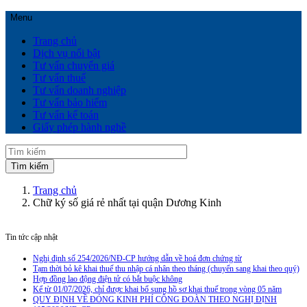
Menu
Trang chủ
Dịch vụ nổi bật
Tư vấn chuyển giá
Tư vấn thuế
Tư vấn doanh nghiệp
Tư vấn bảo hiểm
Tư vấn kế toán
Giấy phép hành nghề
Trang chủ
Chữ ký số giá rẻ nhất tại quận Dương Kinh
Tin tức cập nhật
Nghị định số 254/2026/NĐ-CP hướng dẫn về hoá đơn chứng từ
Tạm thời bỏ kê khai thuế thu nhập cá nhân theo tháng (chuyển sang khai theo quý)
Hợp đồng lao động điện tử có bắt buộc không
Kể từ 01/07/2026, chỉ được khai bổ sung hồ sơ khai thuế trong vòng 05 năm
QUY ĐỊNH VỀ ĐÓNG KINH PHÍ CÔNG ĐOÀN THEO NGHỊ ĐỊNH