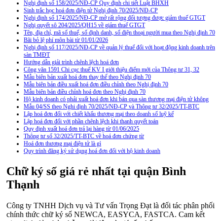
Nghị định số 158/2025/NĐ-CP Quy định chi tiết Luật BHXH
Sinh trắc học hoá đơn điện tử Nghị định 70/2025/NĐ-CP
Nghị định số 174/2025/NĐ-CP mở rất rộng đối tượng được giảm thuế GTGT
Nghị quyết sô 204/2025/QH15 về giảm thuế GTGT
Tên, địa chỉ, mã số thuế, số định danh, số điện thoại người mua theo Nghị định 70
Bãi bỏ lệ phí môn bài từ 01/01/2026
Nghị định số 117/2025/NĐ-CP về quản lý thuế đối với hoạt động kinh doanh trên
sàn TMĐT
Hướng dẫn giải trình chênh lệch hoá đơn
Công văn 1591 Chi cục thuế KV I giới thiệu điểm mới của Thông tư 31, 32
Mẫu biên bản xuất hoá đơn thay thế theo Nghị định 70
Mẫu biên bản điều xuất hoá đơn điều chỉnh theo Nghị định 70
Mẫu biên bản điều chỉnh hoá đơn theo Nghị định 70
Hộ kinh doanh có phải xuất hoá đơn khi bán qua sàn thương mại điện tử không
Mẫu 04/SS theo Nghi định 70/2025/NĐ-CP và Thông tư 32/2025/TT-BTC
Lập hoá đơn đối với chiết khấu thương mại theo doanh số luỹ kế
Lập hoá đơn đối với phần chênh lệch khi thanh quyết toán
Quy định xuất hoá đơn trả lại hàng từ 01/06/2025
Thông tư số 32/2025/TT-BTC về hoá đơn chứng từ
Hoá đơn thương mại điện tử là gì
Quy trình đăng ký sử dụng hoá đơn đối với hộ kinh doanh
Chữ ký số giá rẻ nhất tại quận Bình
Thạnh
Công ty TNHH Dịch vụ và Tư vấn Trọng Đạt là đối tác phân phối
chính thức chữ ký số NEWCA, EASYCA, FASTCA. Cam kết