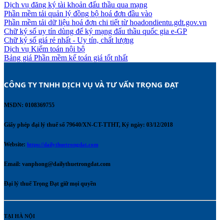
Dịch vụ đăng ký tài khoản đấu thầu qua mạng
Phần mềm tải quản lý đồng bộ hoá đơn đầu vào
Phần mềm tải dữ liệu hoá đơn chi tiết từ hoadondientu.gdt.gov.vn
Chữ ký số uy tín dùng để ký mạng đấu thầu quốc gia e-GP
Chữ ký số giá rẻ nhất - Uy tín, chất lượng
Dịch vụ Kiểm toán nội bộ
Bảng giá Phần mềm kế toán giá tốt nhất
CÔNG TY TNHH DỊCH VỤ VÀ TƯ VẤN TRỌNG ĐẠT 
MSDN: 0108369755
Giấy phép đại lý thuế số 79640/XN-CT-TTHT, Ký ngày: 03/12/2018
Website:
https://dailythuetrongdat.com
Email:
vanphong@dailythuetrongdat.com
Đại lý thuế Trọng Đạt giữ mọi quyền
TẠI HÀ NỘI