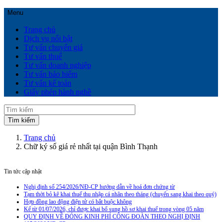
Menu
Trang chủ
Dịch vụ nổi bật
Tư vấn chuyển giá
Tư vấn thuế
Tư vấn doanh nghiệp
Tư vấn bảo hiểm
Tư vấn kế toán
Giấy phép hành nghề
Trang chủ
Chữ ký số giá rẻ nhất tại quận Bình Thạnh
Tin tức cập nhật
Nghị định số 254/2026/NĐ-CP hướng dẫn về hoá đơn chứng từ
Tạm thời bỏ kê khai thuế thu nhập cá nhân theo tháng (chuyển sang khai theo quý)
Hợp đồng lao động điện tử có bắt buộc không
Kể từ 01/07/2026, chỉ được khai bổ sung hồ sơ khai thuế trong vòng 05 năm
QUY ĐỊNH VỀ ĐÓNG KINH PHÍ CÔNG ĐOÀN THEO NGHỊ ĐỊNH