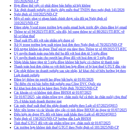
105/2026/NĐ-CP
Hợp đồng thử việc có phải đóng bảo hiểm xã hội không
Xác định doanh nghiệp có thuộc diện miễn thuế TNDN theo nghị định 141/2026
Nghị định số 310/2025/NĐ-CP
Một số mức phạt vi phạm hành chính được sửa đổi tại Nghị định số
310/2025/NĐ-CP
Đăng nhập Vssid trong trường hợp quên email hoặc trước đây chưa đăng ký email
Thông tư số 94/2025/TT-BTC sửa đổi, bổ sung thông tư số 80/2021/TT-BTC về
hồ sơ khai thuế
Thuế suất 0% đối với sản phẩm nội dung số
Xử lý trong trường hợp xuất trùng hoá đơn theo Nghị định số 70/2025/NĐ-CP
Đối tượng không áp dụng Thuế giá trị gia tăng theo Thông tư số 69/2025/TT-BTC
Uỷ quyền thanh toán qua bên thứ ba đối với hoá đơn từ 5 triệu đồng
Uỷ quyền thanh toán cho người lao động đối với hoá đơn từ 5 triệu đồng
Nhập khẩu hàng tặng từ 5 triệu đồng không bắt buộc có chứng từ thanh toán
Thanh toán hoá đơn chậm so với thời hạn hợp đồng sẽ bị loại thuế GTGT đầu vào
Cập nhật thông tin doanh nghiệp sau sáp nhập, kê khai chủ sở hữu hưởng lợi theo
Luật doanh nghiệp
Đăng ký thông tin người lao động bắt buộc từ 01/01/2026
Thí điểm chi trả bảo hiểm thất nghiệp qua Cổng DVC Quốc gia
Kê khai hoá đơn trả lại hàng theo Nghị định 70/2025/NĐ-CP
Các khoản có và không tính đóng BHXH từ 01/07/2025
Từ 01/07/2025, sản phẩm trồng trọt, chăn nuôi (kể cả thức ăn chăn nuôi) chịu thuế
5% ở khâu kinh doanh thương mại
Các mức thuế suất thuế thu nhập doanh nghiệp theo Luật số 67/2025/QH15
Mức tiền lương và các khoản phụ cấp có tính đóng BHXH áp dụng từ 01/07/2025
Điều kiện áp dụng 0% đối với hàng xuất khẩu theo Luật số 48/2024/QH15
Nghị định số 158/2025/NĐ-CP hướng dẫn Luật BHXH
Tính thuế GTGT đối với sản phẩm trồng trọt, chăn nuôi từ 01/07/2025
Các trường hợp không tính thuế GTGT theo Nghị định số 181/2025/NĐ-CP