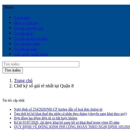
Menu
Trang chủ
Dịch vụ nổi bật
Tư vấn chuyển giá
Tư vấn thuế
Tư vấn doanh nghiệp
Tư vấn bảo hiểm
Tư vấn kế toán
Giấy phép hành nghề
Trang chủ
Chữ ký số giá rẻ nhất tại Quận 8
Tin tức cập nhật
Nghị định số 254/2026/NĐ-CP hướng dẫn về hoá đơn chứng từ
Tạm thời bỏ kê khai thuế thu nhập cá nhân theo tháng (chuyển sang khai theo quý)
Hợp đồng lao động điện tử có bắt buộc không
Kể từ 01/07/2026, chỉ được khai bổ sung hồ sơ khai thuế trong vòng 05 năm
QUY ĐỊNH VỀ ĐÓNG KINH PHÍ CÔNG ĐOÀN THEO NGHỊ ĐỊNH 105/202