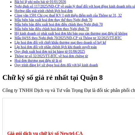
Bãi bỏ lệ phí môn bài từ 01/01/2026
Nghị định số 117/2025/NĐ-CP về quản lý thuế đối với hoạt động kinh doanh trên
Hướng dẫn giải trình chênh lệch hoá đơn
Công văn 1591 Chi cục thuế KV I giới thiệu điểm mới của Thông tư 31, 32
Mẫu biên bản xuất hoá đơn thay thế theo Nghị định 70
Mẫu biên bản điều xuất hoá đơn điều chỉnh theo Nghị định 70
Mẫu biên bản điều chỉnh hoá đơn theo Nghị định 70
Hộ kinh doanh có phải xuất hoá đơn khi bán qua sàn thương mại điện tử không
Mẫu 04/SS theo Nghi định 70/2025/NĐ-CP và Thông tư 32/2025/TT-BTC
Lập hoá đơn đối với chiết khấu thương mại theo doanh số luỹ kế
Lập hoá đơn đối với phần chênh lệch khi thanh quyết toán
Quy định xuất hoá đơn trả lại hàng từ 01/06/2025
Thông tư số 32/2025/TT-BTC về hoá đơn chứng từ
Hoá đơn thương mại điện tử là gì
Quy trình đăng ký sử dụng hoá đơn đối với hộ kinh doanh
Chữ ký số giá rẻ nhất tại Quận 8
Công ty TNHH Dịch vụ và Tư vấn Trọng Đạt là đối tác phân phối c
Giá gói dịch vụ chữ ký số Newtel-CA