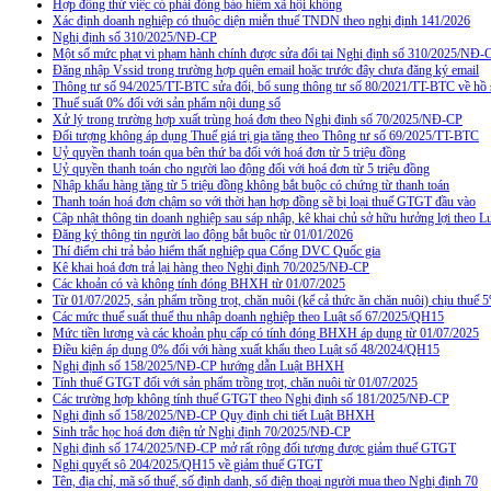
Hợp đồng thử việc có phải đóng bảo hiểm xã hội không
Xác định doanh nghiệp có thuộc diện miễn thuế TNDN theo nghị định 141/2026
Nghị định số 310/2025/NĐ-CP
Một số mức phạt vi phạm hành chính được sửa đổi tại Nghị định số 310/2025/NĐ-
Đăng nhập Vssid trong trường hợp quên email hoặc trước đây chưa đăng ký email
Thông tư số 94/2025/TT-BTC sửa đổi, bổ sung thông tư số 80/2021/TT-BTC về hồ s
Thuế suất 0% đối với sản phẩm nội dung số
Xử lý trong trường hợp xuất trùng hoá đơn theo Nghị định số 70/2025/NĐ-CP
Đối tượng không áp dụng Thuế giá trị gia tăng theo Thông tư số 69/2025/TT-BTC
Uỷ quyền thanh toán qua bên thứ ba đối với hoá đơn từ 5 triệu đồng
Uỷ quyền thanh toán cho người lao động đối với hoá đơn từ 5 triệu đồng
Nhập khẩu hàng tặng từ 5 triệu đồng không bắt buộc có chứng từ thanh toán
Thanh toán hoá đơn chậm so với thời hạn hợp đồng sẽ bị loại thuế GTGT đầu vào
Cập nhật thông tin doanh nghiệp sau sáp nhập, kê khai chủ sở hữu hưởng lợi theo L
Đăng ký thông tin người lao động bắt buộc từ 01/01/2026
Thí điểm chi trả bảo hiểm thất nghiệp qua Cổng DVC Quốc gia
Kê khai hoá đơn trả lại hàng theo Nghị định 70/2025/NĐ-CP
Các khoản có và không tính đóng BHXH từ 01/07/2025
Từ 01/07/2025, sản phẩm trồng trọt, chăn nuôi (kể cả thức ăn chăn nuôi) chịu thuế
Các mức thuế suất thuế thu nhập doanh nghiệp theo Luật số 67/2025/QH15
Mức tiền lương và các khoản phụ cấp có tính đóng BHXH áp dụng từ 01/07/2025
Điều kiện áp dụng 0% đối với hàng xuất khẩu theo Luật số 48/2024/QH15
Nghị định số 158/2025/NĐ-CP hướng dẫn Luật BHXH
Tính thuế GTGT đối với sản phẩm trồng trọt, chăn nuôi từ 01/07/2025
Các trường hợp không tính thuế GTGT theo Nghị định số 181/2025/NĐ-CP
Nghị định số 158/2025/NĐ-CP Quy định chi tiết Luật BHXH
Sinh trắc học hoá đơn điện tử Nghị định 70/2025/NĐ-CP
Nghị định số 174/2025/NĐ-CP mở rất rộng đối tượng được giảm thuế GTGT
Nghị quyết sô 204/2025/QH15 về giảm thuế GTGT
Tên, địa chỉ, mã số thuế, số định danh, số điện thoại người mua theo Nghị định 70