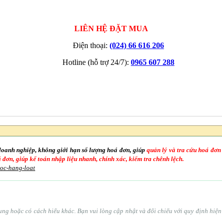
LIÊN HỆ ĐẶT MUA
Điện thoại:
(024) 66 616 206
Hotline (hỗ trợ 24/7):
0965 607 288
doanh nghiệp, không giới hạn số lượng hoá đơn, giúp
quản lý và tra cứu hoá đơn
oá đơn, giúp kế toán nhập liệu nhanh, chính xác, kiểm tra chênh lệch.
goc-hang-loat
ổ sung hoặc có cách hiểu khác. Bạn vui lòng cập nhật và đối chiếu với quy định hi