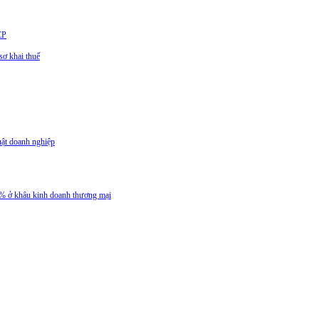
CP
ơ khai thuế
uật doanh nghiệp
 5% ở khâu kinh doanh thương mại