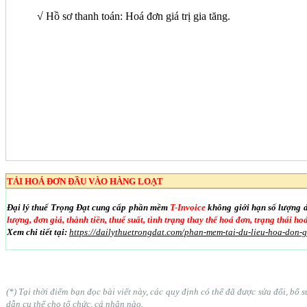
√ Hồ sơ thanh toán: Hoá đơn giá trị gia tăng.
TẢI HOÁ ĐƠN ĐẦU VÀO HÀNG LOẠT
Đại lý thuế Trọng Đạt cung cấp phần mềm
T-Invoice
không giới hạn số lượng 
lượng, đơn giá, thành tiền, thuế suất, tình trạng thay thế hoá đơn, trạng thái h
Xem chi tiết tại:
https://dailythuetrongdat.com/phan-mem-tai-du-lieu-hoa-don-
(*) Tại thời điểm bạn đọc bài viết này, các quy định có thể đã được sửa đổi, b
dẫn cụ thể cho tổ chức, cá nhân nào.