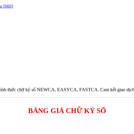
 sàn TMĐT
hính thức chữ ký số NEWCA, EASYCA, FASTCA. Cam kết giao dịch đảm
BẢNG GIÁ CHỮ KÝ SỐ