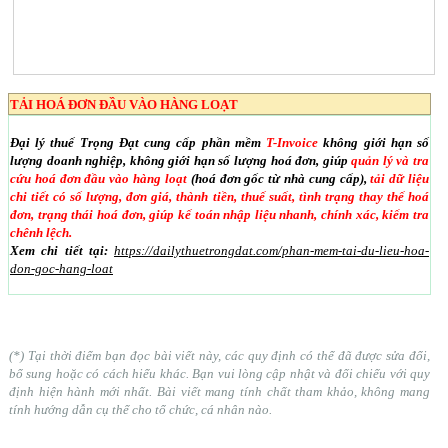
TẢI HOÁ ĐƠN ĐẦU VÀO HÀNG LOẠT
Đại lý thuế Trọng Đạt cung cấp phần mềm
T-Invoice
không giới hạn số
lượng doanh nghiệp, không giới hạn số lượng hoá đơn, giúp
quản lý và tra
cứu hoá đơn đầu vào hàng loạt
(hoá đơn gốc từ nhà cung cấp),
tải dữ liệu
chi tiết có số lượng, đơn giá, thành tiền, thuế suất, tình trạng thay thế hoá
đơn, trạng thái hoá đơn, giúp kế toán nhập liệu nhanh, chính xác, kiểm tra
chênh lệch.
Xem chi tiết tại:
https://dailythuetrongdat.com/phan-mem-tai-du-lieu-hoa-
don-goc-hang-loat
(*) Tại thời điểm bạn đọc bài viết này, các quy định có thể đã được sửa đổi,
bổ sung hoặc có cách hiểu khác. Bạn vui lòng cập nhật và đối chiếu với quy
định hiện hành mới nhất. Bài viết mang tính chất tham khảo, không mang
tính hướng dẫn cụ thể cho tổ chức, cá nhân nào.