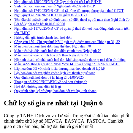
Nghị định số 158/2025/NĐ-CP Quy định chi tiết Luật BHXH
Sinh trắc học hoá đơn điện tử Nghị định 70/2025/NĐ-CP
Nghị định số 174/2025/NĐ-CP mở rất rộng đối tượng được giảm thuế GTGT
Nghị quyết sô 204/2025/QH15 về giảm thuế GTGT
Tên, địa chỉ, mã số thuế, số định danh, số điện thoại người mua theo Nghị định 70
Bãi bỏ lệ phí môn bài từ 01/01/2026
Nghị định số 117/2025/NĐ-CP về quản lý thuế đối với hoạt động kinh doanh trên
sàn TMĐT
Hướng dẫn giải trình chênh lệch hoá đơn
Công văn 1591 Chi cục thuế KV I giới thiệu điểm mới của Thông tư 31, 32
Mẫu biên bản xuất hoá đơn thay thế theo Nghị định 70
Mẫu biên bản điều xuất hoá đơn điều chỉnh theo Nghị định 70
Mẫu biên bản điều chỉnh hoá đơn theo Nghị định 70
Hộ kinh doanh có phải xuất hoá đơn khi bán qua sàn thương mại điện tử không
Mẫu 04/SS theo Nghi định 70/2025/NĐ-CP và Thông tư 32/2025/TT-BTC
Lập hoá đơn đối với chiết khấu thương mại theo doanh số luỹ kế
Lập hoá đơn đối với phần chênh lệch khi thanh quyết toán
Quy định xuất hoá đơn trả lại hàng từ 01/06/2025
Thông tư số 32/2025/TT-BTC về hoá đơn chứng từ
Hoá đơn thương mại điện tử là gì
Quy trình đăng ký sử dụng hoá đơn đối với hộ kinh doanh
Chữ ký số giá rẻ nhất tại Quận 6
Công ty TNHH Dịch vụ và Tư vấn Trọng Đạt là đối tác phân phối
chính thức chữ ký số NEWCA, EASYCA, FASTCA. Cam kết
giao dịch đảm bảo, hỗ trợ dài lâu và giá tốt nhất