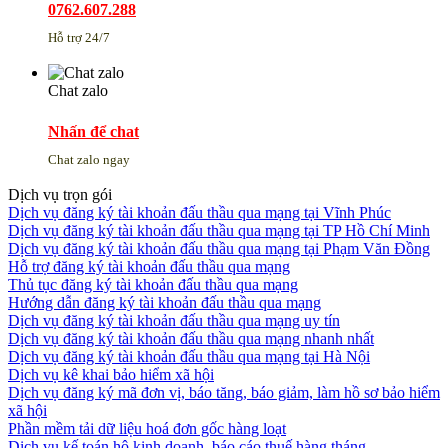
0762.607.288
Hỗ trợ 24/7
Chat zalo
Nhấn để chat
Chat zalo ngay
Dịch vụ trọn gói
Dịch vụ đăng ký tài khoản đấu thầu qua mạng tại Vĩnh Phúc
Dịch vụ đăng ký tài khoản đấu thầu qua mạng tại TP Hồ Chí Minh
Dịch vụ đăng ký tài khoản đấu thầu qua mạng tại Phạm Văn Đồng
Hỗ trợ đăng ký tài khoản đấu thầu qua mạng
Thủ tục đăng ký tài khoản đấu thầu qua mạng
Hướng dẫn đăng ký tài khoản đấu thầu qua mạng
Dịch vụ đăng ký tài khoản đấu thầu qua mạng uy tín
Dịch vụ đăng ký tài khoản đấu thầu qua mạng nhanh nhất
Dịch vụ đăng ký tài khoản đấu thầu qua mạng tại Hà Nội
Dịch vụ kê khai bảo hiểm xã hội
Dịch vụ đăng ký mã đơn vị, báo tăng, báo giảm, làm hồ sơ bảo hiểm
xã hội
Phần mềm tải dữ liệu hoá đơn gốc hàng loạt
Dịch vụ kế toán hộ kinh doanh, báo cáo thuế hàng tháng