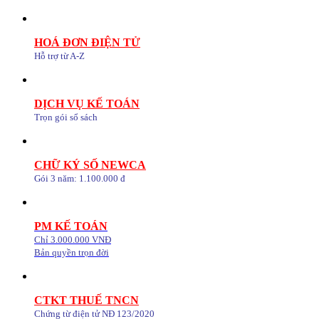
HOÁ ĐƠN ĐIỆN TỬ
Hỗ trợ từ A-Z
DỊCH VỤ KẾ TOÁN
Trọn gói sổ sách
CHỮ KÝ SỐ NEWCA
Gói 3 năm: 1.100.000 đ
PM KẾ TOÁN
Chỉ 3.000.000 VNĐ
Bản quyền trọn đời
CTKT THUẾ TNCN
Chứng từ điện tử NĐ 123/2020