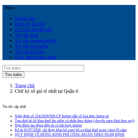
Menu
Trang chủ
Dịch vụ nổi bật
Tư vấn chuyển giá
Tư vấn thuế
Tư vấn doanh nghiệp
Tư vấn bảo hiểm
Tư vấn kế toán
Giấy phép hành nghề
Trang chủ
Chữ ký số giá rẻ nhất tại Quận 6
Tin tức cập nhật
Nghị định số 254/2026/NĐ-CP hướng dẫn về hoá đơn chứng từ
Tạm thời bỏ kê khai thuế thu nhập cá nhân theo tháng (chuyển sang khai theo quý)
Hợp đồng lao động điện tử có bắt buộc không
Kể từ 01/07/2026, chỉ được khai bổ sung hồ sơ khai thuế trong vòng 05 năm
QUY ĐỊNH VỀ ĐÓNG KINH PHÍ CÔNG ĐOÀN THEO NGHỊ ĐỊNH