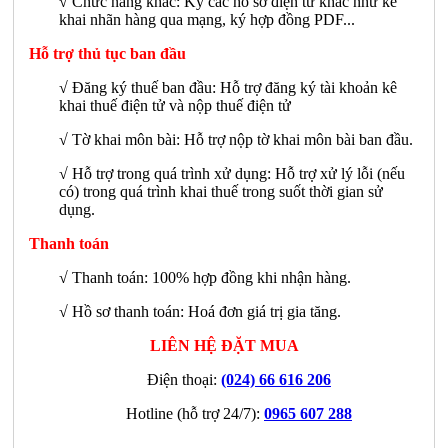
√
Chức năng khác: Ký các hồ sơ điện tử khác như kê
khai nhãn hàng qua mạng, ký hợp đồng PDF...
Hỗ trợ thủ tục ban đầu
√ Đăng ký thuế ban đầu: Hỗ trợ đăng ký tài khoản kê
khai thuế điện tử và nộp thuế điện tử
√ Tờ khai môn bài: Hỗ trợ nộp tờ khai môn bài ban đầu.
√ Hỗ trợ trong quá trình xử dụng: Hỗ trợ xử lý lỗi (nếu
có) trong quá trình khai thuế trong suốt thời gian sử
dụng.
Thanh toán
√ Thanh toán: 100% hợp đồng khi nhận hàng.
√ Hồ sơ thanh toán: Hoá đơn giá trị gia tăng.
LIÊN HỆ ĐẶT MUA
Điện thoại:
(024) 66 616 206
Hotline (hỗ trợ 24/7):
0965 607 288