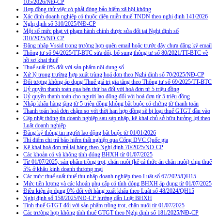
105/2026/NĐ-CP
Hợp đồng thử việc có phải đóng bảo hiểm xã hội không
Xác định doanh nghiệp có thuộc diện miễn thuế TNDN theo nghị định 141/2026
Nghị định số 310/2025/NĐ-CP
Một số mức phạt vi phạm hành chính được sửa đổi tại Nghị định số
310/2025/NĐ-CP
Đăng nhập Vssid trong trường hợp quên email hoặc trước đây chưa đăng ký email
Thông tư số 94/2025/TT-BTC sửa đổi, bổ sung thông tư số 80/2021/TT-BTC về
hồ sơ khai thuế
Thuế suất 0% đối với sản phẩm nội dung số
Xử lý trong trường hợp xuất trùng hoá đơn theo Nghị định số 70/2025/NĐ-CP
Đối tượng không áp dụng Thuế giá trị gia tăng theo Thông tư số 69/2025/TT-BTC
Uỷ quyền thanh toán qua bên thứ ba đối với hoá đơn từ 5 triệu đồng
Uỷ quyền thanh toán cho người lao động đối với hoá đơn từ 5 triệu đồng
Nhập khẩu hàng tặng từ 5 triệu đồng không bắt buộc có chứng từ thanh toán
Thanh toán hoá đơn chậm so với thời hạn hợp đồng sẽ bị loại thuế GTGT đầu vào
Cập nhật thông tin doanh nghiệp sau sáp nhập, kê khai chủ sở hữu hưởng lợi theo
Luật doanh nghiệp
Đăng ký thông tin người lao động bắt buộc từ 01/01/2026
Thí điểm chi trả bảo hiểm thất nghiệp qua Cổng DVC Quốc gia
Kê khai hoá đơn trả lại hàng theo Nghị định 70/2025/NĐ-CP
Các khoản có và không tính đóng BHXH từ 01/07/2025
Từ 01/07/2025, sản phẩm trồng trọt, chăn nuôi (kể cả thức ăn chăn nuôi) chịu thuế
5% ở khâu kinh doanh thương mại
Các mức thuế suất thuế thu nhập doanh nghiệp theo Luật số 67/2025/QH15
Mức tiền lương và các khoản phụ cấp có tính đóng BHXH áp dụng từ 01/07/2025
Điều kiện áp dụng 0% đối với hàng xuất khẩu theo Luật số 48/2024/QH15
Nghị định số 158/2025/NĐ-CP hướng dẫn Luật BHXH
Tính thuế GTGT đối với sản phẩm trồng trọt, chăn nuôi từ 01/07/2025
Các trường hợp không tính thuế GTGT theo Nghị định số 181/2025/NĐ-CP