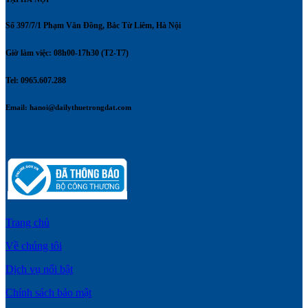
Số 397/7/1 Phạm Văn Đồng, Bắc Từ Liêm, Hà Nội
Giờ làm việc: 08h00-17h30 (T2-T7)
Tel: 0965.607.288
Email:
hanoi@dailythuetrongdat.com
Trang chủ
Về chúng tôi
Dịch vụ nổi bật
Chính sách bảo mật