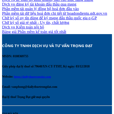
Dịch vụ đăng ký tài khoản đấu thầu qua mạng
Phần mềm tải quản lý đồng bộ hoá đơn đầu vào
Phần mềm tải dữ liệu hoá đơn chi tiết từ hoadondientu.gdt.gov.vn
Chữ ký số uy tín dùng để ký mạng đấu thầu quốc gia e-GP
Chữ ký số giá rẻ nhất - Uy tín, chất lượng
Dịch vụ Kiểm toán nội bộ
Bảng giá Phần mềm kế toán giá tốt nhất
CÔNG TY TNHH DỊCH VỤ VÀ TƯ VẤN TRỌNG ĐẠT 
MSDN: 0108369755
Giấy phép đại lý thuế số 79640/XN-CT-TTHT, Ký ngày: 03/12/2018
Website:
https://dailythuetrongdat.com
Email:
vanphong@dailythuetrongdat.com
Đại lý thuế Trọng Đạt giữ mọi quyền
TẠI HÀ NỘI