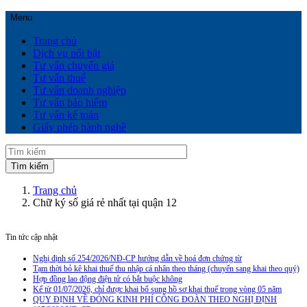
Menu
Trang chủ
Dịch vụ nổi bật
Tư vấn chuyển giá
Tư vấn thuế
Tư vấn doanh nghiệp
Tư vấn bảo hiểm
Tư vấn kế toán
Giấy phép hành nghề
Trang chủ
Chữ ký số giá rẻ nhất tại quận 12
Tin tức cập nhật
Nghị định số 254/2026/NĐ-CP hướng dẫn về hoá đơn chứng từ
Tạm thời bỏ kê khai thuế thu nhập cá nhân theo tháng (chuyển sang khai theo quý)
Hợp đồng lao động điện tử có bắt buộc không
Kể từ 01/07/2026, chỉ được khai bổ sung hồ sơ khai thuế trong vòng 05 năm
QUY ĐỊNH VỀ ĐÓNG KINH PHÍ CÔNG ĐOÀN THEO NGHỊ ĐỊNH