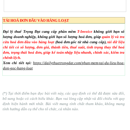
TẢI HOÁ ĐƠN ĐẦU VÀO HÀNG LOẠT
Đại lý thuế Trọng Đạt cung cấp phần mềm
T-Invoice
không giới hạn số
lượng doanh nghiệp, không giới hạn số lượng hoá đơn, giúp
quản lý và tra
cứu hoá đơn đầu vào hàng loạt
(hoá đơn gốc từ nhà cung cấp),
tải dữ liệu
chi tiết có số lượng, đơn giá, thành tiền, thuế suất, tình trạng thay thế hoá
đơn, trạng thái hoá đơn, giúp kế toán nhập liệu nhanh, chính xác, kiểm tra
chênh lệch.
Xem chi tiết tại:
https://dailythuetrongdat.com/phan-mem-tai-du-lieu-hoa-
don-goc-hang-loat
(*) Tại thời điểm bạn đọc bài viết này, các quy định có thể đã được sửa đổi,
bổ sung hoặc có cách hiểu khác. Bạn vui lòng cập nhật và đối chiếu với quy
định hiện hành mới nhất. Bài viết mang tính chất tham khảo, không mang
tính hướng dẫn cụ thể cho tổ chức, cá nhân nào.