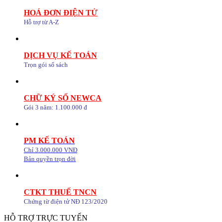
HOÁ ĐƠN ĐIỆN TỬ
Hỗ trợ từ A-Z
DỊCH VỤ KẾ TOÁN
Trọn gói sổ sách
CHỮ KÝ SỐ NEWCA
Gói 3 năm: 1.100.000 đ
PM KẾ TOÁN
Chỉ 3.000.000 VNĐ
Bản quyền trọn đời
CTKT THUẾ TNCN
Chứng từ điện tử NĐ 123/2020
HỖ TRỢ TRỰC TUYẾN