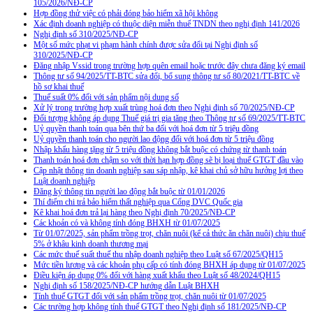
105/2026/NĐ-CP
Hợp đồng thử việc có phải đóng bảo hiểm xã hội không
Xác định doanh nghiệp có thuộc diện miễn thuế TNDN theo nghị định 141/2026
Nghị định số 310/2025/NĐ-CP
Một số mức phạt vi phạm hành chính được sửa đổi tại Nghị định số
310/2025/NĐ-CP
Đăng nhập Vssid trong trường hợp quên email hoặc trước đây chưa đăng ký email
Thông tư số 94/2025/TT-BTC sửa đổi, bổ sung thông tư số 80/2021/TT-BTC về
hồ sơ khai thuế
Thuế suất 0% đối với sản phẩm nội dung số
Xử lý trong trường hợp xuất trùng hoá đơn theo Nghị định số 70/2025/NĐ-CP
Đối tượng không áp dụng Thuế giá trị gia tăng theo Thông tư số 69/2025/TT-BTC
Uỷ quyền thanh toán qua bên thứ ba đối với hoá đơn từ 5 triệu đồng
Uỷ quyền thanh toán cho người lao động đối với hoá đơn từ 5 triệu đồng
Nhập khẩu hàng tặng từ 5 triệu đồng không bắt buộc có chứng từ thanh toán
Thanh toán hoá đơn chậm so với thời hạn hợp đồng sẽ bị loại thuế GTGT đầu vào
Cập nhật thông tin doanh nghiệp sau sáp nhập, kê khai chủ sở hữu hưởng lợi theo
Luật doanh nghiệp
Đăng ký thông tin người lao động bắt buộc từ 01/01/2026
Thí điểm chi trả bảo hiểm thất nghiệp qua Cổng DVC Quốc gia
Kê khai hoá đơn trả lại hàng theo Nghị định 70/2025/NĐ-CP
Các khoản có và không tính đóng BHXH từ 01/07/2025
Từ 01/07/2025, sản phẩm trồng trọt, chăn nuôi (kể cả thức ăn chăn nuôi) chịu thuế
5% ở khâu kinh doanh thương mại
Các mức thuế suất thuế thu nhập doanh nghiệp theo Luật số 67/2025/QH15
Mức tiền lương và các khoản phụ cấp có tính đóng BHXH áp dụng từ 01/07/2025
Điều kiện áp dụng 0% đối với hàng xuất khẩu theo Luật số 48/2024/QH15
Nghị định số 158/2025/NĐ-CP hướng dẫn Luật BHXH
Tính thuế GTGT đối với sản phẩm trồng trọt, chăn nuôi từ 01/07/2025
Các trường hợp không tính thuế GTGT theo Nghị định số 181/2025/NĐ-CP