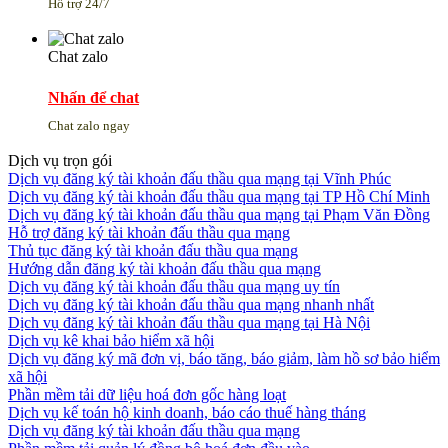
Hỗ trợ 24/7
Chat zalo
Nhấn để chat
Chat zalo ngay
Dịch vụ trọn gói
Dịch vụ đăng ký tài khoản đấu thầu qua mạng tại Vĩnh Phúc
Dịch vụ đăng ký tài khoản đấu thầu qua mạng tại TP Hồ Chí Minh
Dịch vụ đăng ký tài khoản đấu thầu qua mạng tại Phạm Văn Đồng
Hỗ trợ đăng ký tài khoản đấu thầu qua mạng
Thủ tục đăng ký tài khoản đấu thầu qua mạng
Hướng dẫn đăng ký tài khoản đấu thầu qua mạng
Dịch vụ đăng ký tài khoản đấu thầu qua mạng uy tín
Dịch vụ đăng ký tài khoản đấu thầu qua mạng nhanh nhất
Dịch vụ đăng ký tài khoản đấu thầu qua mạng tại Hà Nội
Dịch vụ kê khai bảo hiểm xã hội
Dịch vụ đăng ký mã đơn vị, báo tăng, báo giảm, làm hồ sơ bảo hiểm
xã hội
Phần mềm tải dữ liệu hoá đơn gốc hàng loạt
Dịch vụ kế toán hộ kinh doanh, báo cáo thuế hàng tháng
Dịch vụ đăng ký tài khoản đấu thầu qua mạng