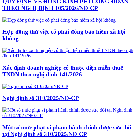
QUY ĐỊNH VỀ ĐÓNG KINH PHÍ CÔNG ĐOÀN
THEO NGHỊ ĐỊNH 105/2026/NĐ-CP
Hợp đồng thử việc có phải đóng bảo hiểm xã hội
không
Xác định doanh nghiệp có thuộc diện miễn thuế
TNDN theo nghị định 141/2026
Nghị định số 310/2025/NĐ-CP
Một số mức phạt vi phạm hành chính được sửa đổi
tại Nghị định số 310/2025/NĐ-CP