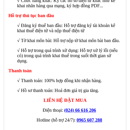
√
Chức năng khác: Ký các hồ sơ điện tử khác như kê
khai nhãn hàng qua mạng, ký hợp đồng PDF...
Hỗ trợ thủ tục ban đầu
√ Đăng ký thuế ban đầu: Hỗ trợ đăng ký tài khoản kê
khai thuế điện tử và nộp thuế điện tử
√ Tờ khai môn bài: Hỗ trợ nộp tờ khai môn bài ban đầu.
√ Hỗ trợ trong quá trình xử dụng: Hỗ trợ xử lý lỗi (nếu
có) trong quá trình khai thuế trong suốt thời gian sử
dụng.
Thanh toán
√ Thanh toán: 100% hợp đồng khi nhận hàng.
√ Hồ sơ thanh toán: Hoá đơn giá trị gia tăng.
LIÊN HỆ ĐẶT MUA
Điện thoại:
(024) 66 616 206
Hotline (hỗ trợ 24/7):
0965 607 288