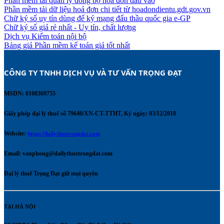
Phần mềm tải quản lý đồng bộ hoá đơn đầu vào
Phần mềm tải dữ liệu hoá đơn chi tiết từ hoadondientu.gdt.gov.vn
Chữ ký số uy tín dùng để ký mạng đấu thầu quốc gia e-GP
Chữ ký số giá rẻ nhất - Uy tín, chất lượng
Dịch vụ Kiểm toán nội bộ
Bảng giá Phần mềm kế toán giá tốt nhất
CÔNG TY TNHH DỊCH VỤ VÀ TƯ VẤN TRỌNG ĐẠT 
MSDN: 0108369755
Giấy phép đại lý thuế số 79640/XN-CT-TTHT, Ký ngày: 03/12/2018
Website:
https://dailythuetrongdat.com
Email:
vanphong@dailythuetrongdat.com
Đại lý thuế Trọng Đạt giữ mọi quyền
TẠI HÀ NỘI