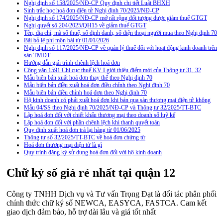
Nghị định số 158/2025/NĐ-CP Quy định chi tiết Luật BHXH
Sinh trắc học hoá đơn điện tử Nghị định 70/2025/NĐ-CP
Nghị định số 174/2025/NĐ-CP mở rất rộng đối tượng được giảm thuế GTGT
Nghị quyết sô 204/2025/QH15 về giảm thuế GTGT
Tên, địa chỉ, mã số thuế, số định danh, số điện thoại người mua theo Nghị định 70
Bãi bỏ lệ phí môn bài từ 01/01/2026
Nghị định số 117/2025/NĐ-CP về quản lý thuế đối với hoạt động kinh doanh trên
sàn TMĐT
Hướng dẫn giải trình chênh lệch hoá đơn
Công văn 1591 Chi cục thuế KV I giới thiệu điểm mới của Thông tư 31, 32
Mẫu biên bản xuất hoá đơn thay thế theo Nghị định 70
Mẫu biên bản điều xuất hoá đơn điều chỉnh theo Nghị định 70
Mẫu biên bản điều chỉnh hoá đơn theo Nghị định 70
Hộ kinh doanh có phải xuất hoá đơn khi bán qua sàn thương mại điện tử không
Mẫu 04/SS theo Nghi định 70/2025/NĐ-CP và Thông tư 32/2025/TT-BTC
Lập hoá đơn đối với chiết khấu thương mại theo doanh số luỹ kế
Lập hoá đơn đối với phần chênh lệch khi thanh quyết toán
Quy định xuất hoá đơn trả lại hàng từ 01/06/2025
Thông tư số 32/2025/TT-BTC về hoá đơn chứng từ
Hoá đơn thương mại điện tử là gì
Quy trình đăng ký sử dụng hoá đơn đối với hộ kinh doanh
Chữ ký số giá rẻ nhất tại quận 12
Công ty TNHH Dịch vụ và Tư vấn Trọng Đạt là đối tác phân phối
chính thức chữ ký số NEWCA, EASYCA, FASTCA. Cam kết
giao dịch đảm bảo, hỗ trợ dài lâu và giá tốt nhất