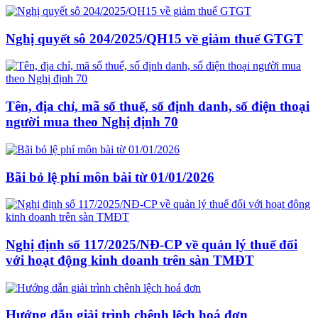
Nghị quyết sô 204/2025/QH15 về giảm thuế GTGT
Tên, địa chỉ, mã số thuế, số định danh, số điện thoại
người mua theo Nghị định 70
Bãi bỏ lệ phí môn bài từ 01/01/2026
Nghị định số 117/2025/NĐ-CP về quản lý thuế đối
với hoạt động kinh doanh trên sàn TMĐT
Hướng dẫn giải trình chênh lệch hoá đơn