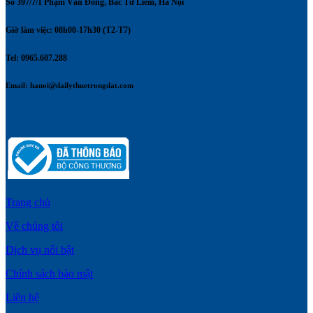
Số 397/7/1 Phạm Văn Đồng, Bắc Từ Liêm, Hà Nội
Giờ làm việc: 08h00-17h30 (T2-T7)
Tel: 0965.607.288
Email:
hanoi@dailythuetrongdat.com
Trang chủ
Về chúng tôi
Dịch vụ nổi bật
Chính sách bảo mật
Liên hệ