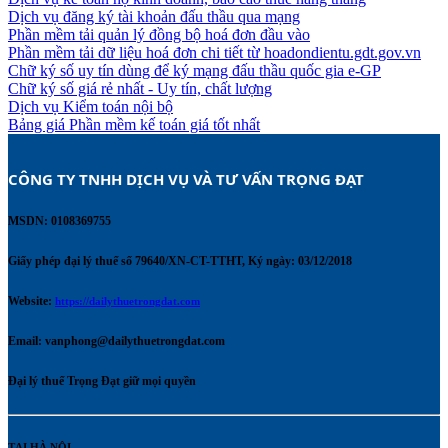
Dịch vụ đăng ký tài khoản đấu thầu qua mạng
Phần mềm tải quản lý đồng bộ hoá đơn đầu vào
Phần mềm tải dữ liệu hoá đơn chi tiết từ hoadondientu.gdt.gov.vn
Chữ ký số uy tín dùng để ký mạng đấu thầu quốc gia e-GP
Chữ ký số giá rẻ nhất - Uy tín, chất lượng
Dịch vụ Kiểm toán nội bộ
Bảng giá Phần mềm kế toán giá tốt nhất
CÔNG TY TNHH DỊCH VỤ VÀ TƯ VẤN TRỌNG ĐẠT 
MSDN: 0108369755
Giấy phép đại lý thuế số 79640/XN-CT-TTHT, Ký ngày: 03/12/2018
Website:
https://dailythuetrongdat.com
Email:
vanphong@dailythuetrongdat.com
Đại lý thuế Trọng Đạt giữ mọi quyền
TẠI HÀ NỘI