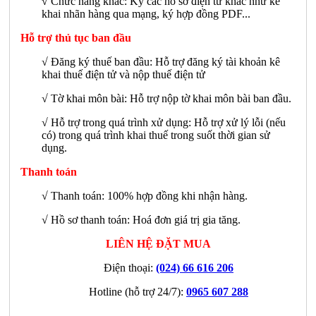
√
Chức năng khác: Ký các hồ sơ điện tử khác như kê
khai nhãn hàng qua mạng, ký hợp đồng PDF...
Hỗ trợ thủ tục ban đầu
√ Đăng ký thuế ban đầu: Hỗ trợ đăng ký tài khoản kê
khai thuế điện tử và nộp thuế điện tử
√ Tờ khai môn bài: Hỗ trợ nộp tờ khai môn bài ban đầu.
√ Hỗ trợ trong quá trình xử dụng: Hỗ trợ xử lý lỗi (nếu
có) trong quá trình khai thuế trong suốt thời gian sử
dụng.
Thanh toán
√ Thanh toán: 100% hợp đồng khi nhận hàng.
√ Hồ sơ thanh toán: Hoá đơn giá trị gia tăng.
LIÊN HỆ ĐẶT MUA
Điện thoại:
(024) 66 616 206
Hotline (hỗ trợ 24/7):
0965 607 288