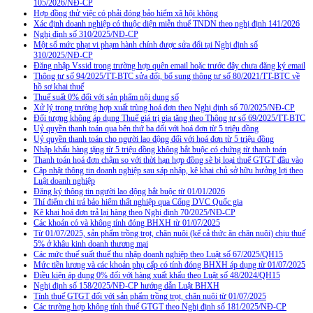
105/2026/NĐ-CP
Hợp đồng thử việc có phải đóng bảo hiểm xã hội không
Xác định doanh nghiệp có thuộc diện miễn thuế TNDN theo nghị định 141/2026
Nghị định số 310/2025/NĐ-CP
Một số mức phạt vi phạm hành chính được sửa đổi tại Nghị định số
310/2025/NĐ-CP
Đăng nhập Vssid trong trường hợp quên email hoặc trước đây chưa đăng ký email
Thông tư số 94/2025/TT-BTC sửa đổi, bổ sung thông tư số 80/2021/TT-BTC về
hồ sơ khai thuế
Thuế suất 0% đối với sản phẩm nội dung số
Xử lý trong trường hợp xuất trùng hoá đơn theo Nghị định số 70/2025/NĐ-CP
Đối tượng không áp dụng Thuế giá trị gia tăng theo Thông tư số 69/2025/TT-BTC
Uỷ quyền thanh toán qua bên thứ ba đối với hoá đơn từ 5 triệu đồng
Uỷ quyền thanh toán cho người lao động đối với hoá đơn từ 5 triệu đồng
Nhập khẩu hàng tặng từ 5 triệu đồng không bắt buộc có chứng từ thanh toán
Thanh toán hoá đơn chậm so với thời hạn hợp đồng sẽ bị loại thuế GTGT đầu vào
Cập nhật thông tin doanh nghiệp sau sáp nhập, kê khai chủ sở hữu hưởng lợi theo
Luật doanh nghiệp
Đăng ký thông tin người lao động bắt buộc từ 01/01/2026
Thí điểm chi trả bảo hiểm thất nghiệp qua Cổng DVC Quốc gia
Kê khai hoá đơn trả lại hàng theo Nghị định 70/2025/NĐ-CP
Các khoản có và không tính đóng BHXH từ 01/07/2025
Từ 01/07/2025, sản phẩm trồng trọt, chăn nuôi (kể cả thức ăn chăn nuôi) chịu thuế
5% ở khâu kinh doanh thương mại
Các mức thuế suất thuế thu nhập doanh nghiệp theo Luật số 67/2025/QH15
Mức tiền lương và các khoản phụ cấp có tính đóng BHXH áp dụng từ 01/07/2025
Điều kiện áp dụng 0% đối với hàng xuất khẩu theo Luật số 48/2024/QH15
Nghị định số 158/2025/NĐ-CP hướng dẫn Luật BHXH
Tính thuế GTGT đối với sản phẩm trồng trọt, chăn nuôi từ 01/07/2025
Các trường hợp không tính thuế GTGT theo Nghị định số 181/2025/NĐ-CP