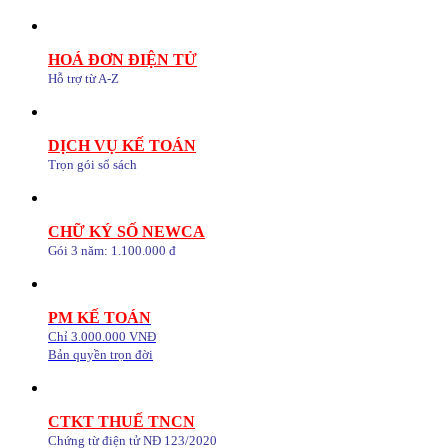
HOÁ ĐƠN ĐIỆN TỬ
Hỗ trợ từ A-Z
DỊCH VỤ KẾ TOÁN
Trọn gói sổ sách
CHỮ KÝ SỐ NEWCA
Gói 3 năm: 1.100.000 đ
PM KẾ TOÁN
Chỉ 3.000.000 VNĐ
Bản quyền trọn đời
CTKT THUẾ TNCN
Chứng từ điện tử NĐ 123/2020