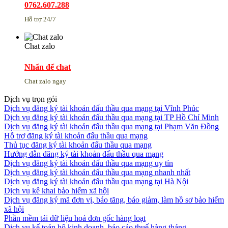
0762.607.288
Hỗ trợ 24/7
Chat zalo
Nhấn để chat
Chat zalo ngay
Dịch vụ trọn gói
Dịch vụ đăng ký tài khoản đấu thầu qua mạng tại Vĩnh Phúc
Dịch vụ đăng ký tài khoản đấu thầu qua mạng tại TP Hồ Chí Minh
Dịch vụ đăng ký tài khoản đấu thầu qua mạng tại Phạm Văn Đồng
Hỗ trợ đăng ký tài khoản đấu thầu qua mạng
Thủ tục đăng ký tài khoản đấu thầu qua mạng
Hướng dẫn đăng ký tài khoản đấu thầu qua mạng
Dịch vụ đăng ký tài khoản đấu thầu qua mạng uy tín
Dịch vụ đăng ký tài khoản đấu thầu qua mạng nhanh nhất
Dịch vụ đăng ký tài khoản đấu thầu qua mạng tại Hà Nội
Dịch vụ kê khai bảo hiểm xã hội
Dịch vụ đăng ký mã đơn vị, báo tăng, báo giảm, làm hồ sơ bảo hiểm
xã hội
Phần mềm tải dữ liệu hoá đơn gốc hàng loạt
Dịch vụ kế toán hộ kinh doanh, báo cáo thuế hàng tháng