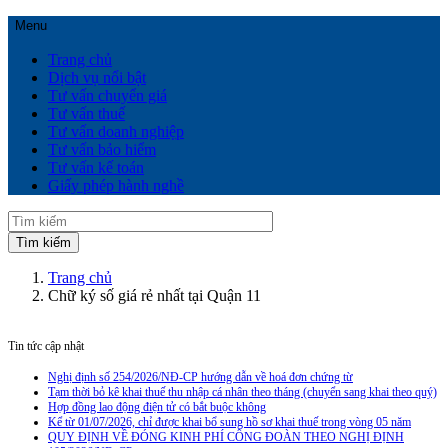
Menu
Trang chủ
Dịch vụ nổi bật
Tư vấn chuyển giá
Tư vấn thuế
Tư vấn doanh nghiệp
Tư vấn bảo hiểm
Tư vấn kế toán
Giấy phép hành nghề
Trang chủ
Chữ ký số giá rẻ nhất tại Quận 11
Tin tức cập nhật
Nghị định số 254/2026/NĐ-CP hướng dẫn về hoá đơn chứng từ
Tạm thời bỏ kê khai thuế thu nhập cá nhân theo tháng (chuyển sang khai theo quý)
Hợp đồng lao động điện tử có bắt buộc không
Kể từ 01/07/2026, chỉ được khai bổ sung hồ sơ khai thuế trong vòng 05 năm
QUY ĐỊNH VỀ ĐÓNG KINH PHÍ CÔNG ĐOÀN THEO NGHỊ ĐỊNH