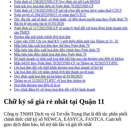
Nghị định số 158/2025/NĐ-CP Quy định chi tiết Luật BHXH
Sinh trắc học hoá đơn điện tử Nghị định 70/2025/NĐ-CP
Nghị định số 174/2025/NĐ-CP mở rất rộng đối tượng được giảm thuế GTGT
Nghị quyết sô 204/2025/QH15 về giảm thuế GTGT
Tên, địa chỉ, mã số thuế, số định danh, số điện thoại người mua theo Nghị định 70
Bãi bỏ lệ phí môn bài từ 01/01/2026
Nghị định số 117/2025/NĐ-CP về quản lý thuế đối với hoạt động kinh doanh trên
sàn TMĐT
Hướng dẫn giải trình chênh lệch hoá đơn
Công văn 1591 Chi cục thuế KV I giới thiệu điểm mới của Thông tư 31, 32
Mẫu biên bản xuất hoá đơn thay thế theo Nghị định 70
Mẫu biên bản điều xuất hoá đơn điều chỉnh theo Nghị định 70
Mẫu biên bản điều chỉnh hoá đơn theo Nghị định 70
Hộ kinh doanh có phải xuất hoá đơn khi bán qua sàn thương mại điện tử không
Mẫu 04/SS theo Nghi định 70/2025/NĐ-CP và Thông tư 32/2025/TT-BTC
Lập hoá đơn đối với chiết khấu thương mại theo doanh số luỹ kế
Lập hoá đơn đối với phần chênh lệch khi thanh quyết toán
Quy định xuất hoá đơn trả lại hàng từ 01/06/2025
Thông tư số 32/2025/TT-BTC về hoá đơn chứng từ
Hoá đơn thương mại điện tử là gì
Quy trình đăng ký sử dụng hoá đơn đối với hộ kinh doanh
Chữ ký số giá rẻ nhất tại Quận 11
Công ty TNHH Dịch vụ và Tư vấn Trọng Đạt là đối tác phân phối
chính thức chữ ký số NEWCA, EASYCA, FASTCA. Cam kết
giao dịch đảm bảo, hỗ trợ dài lâu và giá tốt nhất