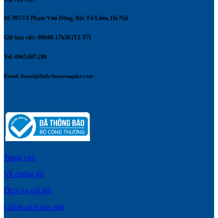
Số 397/7/1 Phạm Văn Đồng, Bắc Từ Liêm, Hà Nội
Giờ làm việc: 08h00-17h30 (T2-T7)
Tel: 0965.607.288
Email:
hanoi@dailythuetrongdat.com
Trang chủ
Về chúng tôi
Dịch vụ nổi bật
Chính sách bảo mật