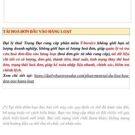
TẢI HOÁ ĐƠN ĐẦU VÀO HÀNG LOẠT
Đại lý thuế Trọng Đạt cung cấp phần mềm
T-Invoice
không giới hạn số
lượng doanh nghiệp, không giới hạn số lượng hoá đơn, giúp
quản lý và tra
cứu hoá đơn đầu vào hàng loạt
(hoá đơn gốc từ nhà cung cấp),
tải dữ liệu
chi tiết có số lượng, đơn giá, thành tiền, thuế suất, tình trạng thay thế hoá
đơn, trạng thái hoá đơn, giúp kế toán nhập liệu nhanh, chính xác, kiểm tra
chênh lệch.
Xem chi tiết tại:
https://dailythuetrongdat.com/phan-mem-tai-du-lieu-hoa-
don-goc-hang-loat
(*) Tại thời điểm bạn đọc bài viết này, các quy định có thể đã được sửa đổi,
bổ sung hoặc có cách hiểu khác. Bạn vui lòng cập nhật và đối chiếu với quy
định hiện hành mới nhất. Bài viết mang tính chất tham khảo, không mang
tính hướng dẫn cụ thể cho tổ chức, cá nhân nào.