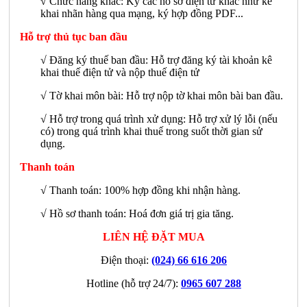
√
Chức năng khác: Ký các hồ sơ điện tử khác như kê
khai nhãn hàng qua mạng, ký hợp đồng PDF...
Hỗ trợ thủ tục ban đầu
√ Đăng ký thuế ban đầu: Hỗ trợ đăng ký tài khoản kê
khai thuế điện tử và nộp thuế điện tử
√ Tờ khai môn bài: Hỗ trợ nộp tờ khai môn bài ban đầu.
√ Hỗ trợ trong quá trình xử dụng: Hỗ trợ xử lý lỗi (nếu
có) trong quá trình khai thuế trong suốt thời gian sử
dụng.
Thanh toán
√ Thanh toán: 100% hợp đồng khi nhận hàng.
√ Hồ sơ thanh toán: Hoá đơn giá trị gia tăng.
LIÊN HỆ ĐẶT MUA
Điện thoại:
(024) 66 616 206
Hotline (hỗ trợ 24/7):
0965 607 288