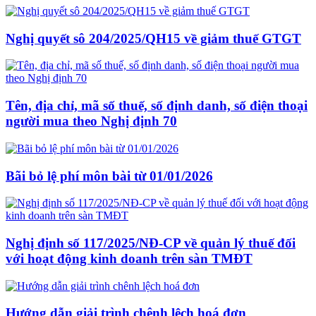
Nghị quyết sô 204/2025/QH15 về giảm thuế GTGT
Tên, địa chỉ, mã số thuế, số định danh, số điện thoại
người mua theo Nghị định 70
Bãi bỏ lệ phí môn bài từ 01/01/2026
Nghị định số 117/2025/NĐ-CP về quản lý thuế đối
với hoạt động kinh doanh trên sàn TMĐT
Hướng dẫn giải trình chênh lệch hoá đơn