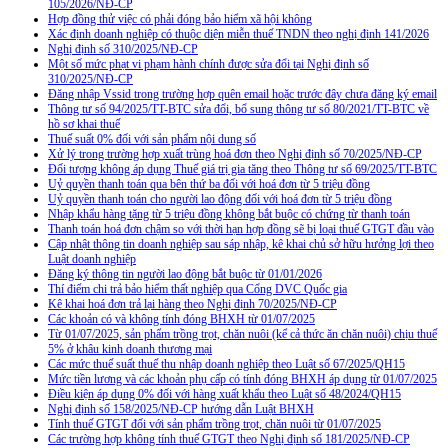
105/2026/NĐ-CP
Hợp đồng thử việc có phải đóng bảo hiểm xã hội không
Xác định doanh nghiệp có thuộc diện miễn thuế TNDN theo nghị định 141/2026
Nghị định số 310/2025/NĐ-CP
Một số mức phạt vi phạm hành chính được sửa đổi tại Nghị định số
310/2025/NĐ-CP
Đăng nhập Vssid trong trường hợp quên email hoặc trước đây chưa đăng ký email
Thông tư số 94/2025/TT-BTC sửa đổi, bổ sung thông tư số 80/2021/TT-BTC về
hồ sơ khai thuế
Thuế suất 0% đối với sản phẩm nội dung số
Xử lý trong trường hợp xuất trùng hoá đơn theo Nghị định số 70/2025/NĐ-CP
Đối tượng không áp dụng Thuế giá trị gia tăng theo Thông tư số 69/2025/TT-BTC
Uỷ quyền thanh toán qua bên thứ ba đối với hoá đơn từ 5 triệu đồng
Uỷ quyền thanh toán cho người lao động đối với hoá đơn từ 5 triệu đồng
Nhập khẩu hàng tặng từ 5 triệu đồng không bắt buộc có chứng từ thanh toán
Thanh toán hoá đơn chậm so với thời hạn hợp đồng sẽ bị loại thuế GTGT đầu vào
Cập nhật thông tin doanh nghiệp sau sáp nhập, kê khai chủ sở hữu hưởng lợi theo
Luật doanh nghiệp
Đăng ký thông tin người lao động bắt buộc từ 01/01/2026
Thí điểm chi trả bảo hiểm thất nghiệp qua Cổng DVC Quốc gia
Kê khai hoá đơn trả lại hàng theo Nghị định 70/2025/NĐ-CP
Các khoản có và không tính đóng BHXH từ 01/07/2025
Từ 01/07/2025, sản phẩm trồng trọt, chăn nuôi (kể cả thức ăn chăn nuôi) chịu thuế
5% ở khâu kinh doanh thương mại
Các mức thuế suất thuế thu nhập doanh nghiệp theo Luật số 67/2025/QH15
Mức tiền lương và các khoản phụ cấp có tính đóng BHXH áp dụng từ 01/07/2025
Điều kiện áp dụng 0% đối với hàng xuất khẩu theo Luật số 48/2024/QH15
Nghị định số 158/2025/NĐ-CP hướng dẫn Luật BHXH
Tính thuế GTGT đối với sản phẩm trồng trọt, chăn nuôi từ 01/07/2025
Các trường hợp không tính thuế GTGT theo Nghị định số 181/2025/NĐ-CP