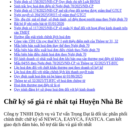
Nghị định số 158/2025/NĐ-CP Quy định chi tiết Luật BHXH
Sinh trắc học hoá đơn điện tử Nghị định 70/2025/NĐ-CP
Nghị định số 174/2025/NĐ-CP mở rất rộng đối tượng được giảm thuế GTGT
Nghị quyết sô 204/2025/QH15 về giảm thuế GTGT
Tên, địa chỉ, mã số thuế, số định danh, số điện thoại người mua theo Nghị định 70
Bãi bỏ lệ phí môn bài từ 01/01/2026
Nghị định số 117/2025/NĐ-CP về quản lý thuế đối với hoạt động kinh doanh trên
sàn TMĐT
Hướng dẫn giải trình chênh lệch hoá đơn
Công văn 1591 Chi cục thuế KV I giới thiệu điểm mới của Thông tư 31, 32
Mẫu biên bản xuất hoá đơn thay thế theo Nghị định 70
Mẫu biên bản điều xuất hoá đơn điều chỉnh theo Nghị định 70
Mẫu biên bản điều chỉnh hoá đơn theo Nghị định 70
Hộ kinh doanh có phải xuất hoá đơn khi bán qua sàn thương mại điện tử không
Mẫu 04/SS theo Nghi định 70/2025/NĐ-CP và Thông tư 32/2025/TT-BTC
Lập hoá đơn đối với chiết khấu thương mại theo doanh số luỹ kế
Lập hoá đơn đối với phần chênh lệch khi thanh quyết toán
Quy định xuất hoá đơn trả lại hàng từ 01/06/2025
Thông tư số 32/2025/TT-BTC về hoá đơn chứng từ
Hoá đơn thương mại điện tử là gì
Quy trình đăng ký sử dụng hoá đơn đối với hộ kinh doanh
Chữ ký số giá rẻ nhất tại Huyện Nhà Bè
Công ty TNHH Dịch vụ và Tư vấn Trọng Đạt là đối tác phân phối
chính thức chữ ký số NEWCA, EASYCA, FASTCA. Cam kết
giao dịch đảm bảo, hỗ trợ dài lâu và giá tốt nhất