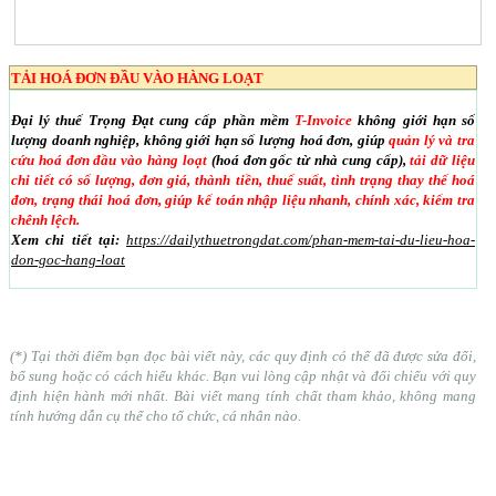
TẢI HOÁ ĐƠN ĐẦU VÀO HÀNG LOẠT
Đại lý thuế Trọng Đạt cung cấp phần mềm
T-Invoice
không giới hạn số
lượng doanh nghiệp, không giới hạn số lượng hoá đơn, giúp
quản lý và tra
cứu hoá đơn đầu vào hàng loạt
(hoá đơn gốc từ nhà cung cấp),
tải dữ liệu
chi tiết có số lượng, đơn giá, thành tiền, thuế suất, tình trạng thay thế hoá
đơn, trạng thái hoá đơn, giúp kế toán nhập liệu nhanh, chính xác, kiểm tra
chênh lệch.
Xem chi tiết tại:
https://dailythuetrongdat.com/phan-mem-tai-du-lieu-hoa-
don-goc-hang-loat
(*) Tại thời điểm bạn đọc bài viết này, các quy định có thể đã được sửa đổi,
bổ sung hoặc có cách hiểu khác. Bạn vui lòng cập nhật và đối chiếu với quy
định hiện hành mới nhất. Bài viết mang tính chất tham khảo, không mang
tính hướng dẫn cụ thể cho tổ chức, cá nhân nào.