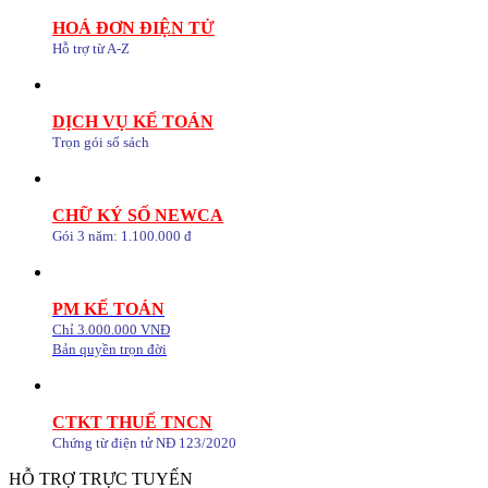
HOÁ ĐƠN ĐIỆN TỬ
Hỗ trợ từ A-Z
DỊCH VỤ KẾ TOÁN
Trọn gói sổ sách
CHỮ KÝ SỐ NEWCA
Gói 3 năm: 1.100.000 đ
PM KẾ TOÁN
Chỉ 3.000.000 VNĐ
Bản quyền trọn đời
CTKT THUẾ TNCN
Chứng từ điện tử NĐ 123/2020
HỖ TRỢ TRỰC TUYẾN