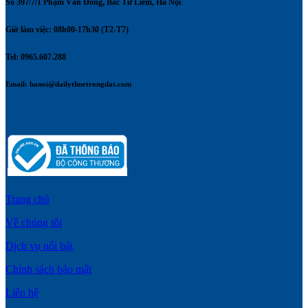
Số 397/7/1 Phạm Văn Đồng, Bắc Từ Liêm, Hà Nội
Giờ làm việc: 08h00-17h30 (T2-T7)
Tel: 0965.607.288
Email:
hanoi@dailythuetrongdat.com
Trang chủ
Về chúng tôi
Dịch vụ nổi bật
Chính sách bảo mật
Liên hệ