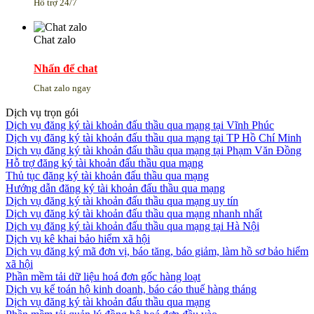
Hỗ trợ 24/7
Chat zalo
Nhấn để chat
Chat zalo ngay
Dịch vụ trọn gói
Dịch vụ đăng ký tài khoản đấu thầu qua mạng tại Vĩnh Phúc
Dịch vụ đăng ký tài khoản đấu thầu qua mạng tại TP Hồ Chí Minh
Dịch vụ đăng ký tài khoản đấu thầu qua mạng tại Phạm Văn Đồng
Hỗ trợ đăng ký tài khoản đấu thầu qua mạng
Thủ tục đăng ký tài khoản đấu thầu qua mạng
Hướng dẫn đăng ký tài khoản đấu thầu qua mạng
Dịch vụ đăng ký tài khoản đấu thầu qua mạng uy tín
Dịch vụ đăng ký tài khoản đấu thầu qua mạng nhanh nhất
Dịch vụ đăng ký tài khoản đấu thầu qua mạng tại Hà Nội
Dịch vụ kê khai bảo hiểm xã hội
Dịch vụ đăng ký mã đơn vị, báo tăng, báo giảm, làm hồ sơ bảo hiểm
xã hội
Phần mềm tải dữ liệu hoá đơn gốc hàng loạt
Dịch vụ kế toán hộ kinh doanh, báo cáo thuế hàng tháng
Dịch vụ đăng ký tài khoản đấu thầu qua mạng