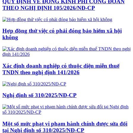
QUY ĐỊNH VỀ ĐÓNG KINH PHÍ CÔNG ĐOÀN
THEO NGHỊ ĐỊNH 105/2026/NĐ-CP
Hợp đồng thử việc có phải đóng bảo hiểm xã hội
không
Xác định doanh nghiệp có thuộc diện miễn thuế
TNDN theo nghị định 141/2026
Nghị định số 310/2025/NĐ-CP
Một số mức phạt vi phạm hành chính được sửa đổi
tại Nghị định số 310/2025/NĐ-CP