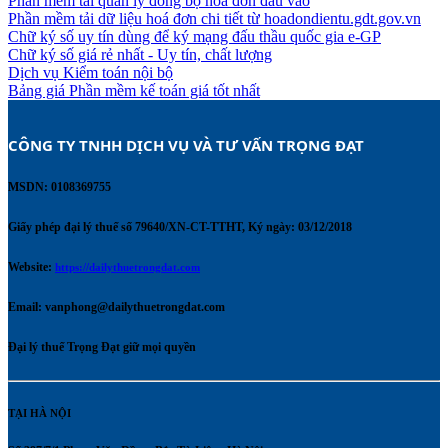
Phần mềm tải quản lý đồng bộ hoá đơn đầu vào
Phần mềm tải dữ liệu hoá đơn chi tiết từ hoadondientu.gdt.gov.vn
Chữ ký số uy tín dùng để ký mạng đấu thầu quốc gia e-GP
Chữ ký số giá rẻ nhất - Uy tín, chất lượng
Dịch vụ Kiểm toán nội bộ
Bảng giá Phần mềm kế toán giá tốt nhất
CÔNG TY TNHH DỊCH VỤ VÀ TƯ VẤN TRỌNG ĐẠT 
MSDN: 0108369755
Giấy phép đại lý thuế số 79640/XN-CT-TTHT, Ký ngày: 03/12/2018
Website:
https://dailythuetrongdat.com
Email:
vanphong@dailythuetrongdat.com
Đại lý thuế Trọng Đạt giữ mọi quyền
TẠI HÀ NỘI