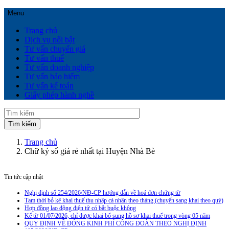
Menu
Trang chủ
Dịch vụ nổi bật
Tư vấn chuyển giá
Tư vấn thuế
Tư vấn doanh nghiệp
Tư vấn bảo hiểm
Tư vấn kế toán
Giấy phép hành nghề
Trang chủ
Chữ ký số giá rẻ nhất tại Huyện Nhà Bè
Tin tức cập nhật
Nghị định số 254/2026/NĐ-CP hướng dẫn về hoá đơn chứng từ
Tạm thời bỏ kê khai thuế thu nhập cá nhân theo tháng (chuyển sang khai theo quý)
Hợp đồng lao động điện tử có bắt buộc không
Kể từ 01/07/2026, chỉ được khai bổ sung hồ sơ khai thuế trong vòng 05 năm
QUY ĐỊNH VỀ ĐÓNG KINH PHÍ CÔNG ĐOÀN THEO NGHỊ ĐỊNH