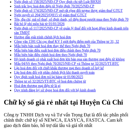
Nghị định số 158/2025/NĐ-CP Quy định chi tiết Luật BHXH
Sinh trắc học hoá đơn điện tử Nghị định 70/2025/NĐ-CP
Nghị định số 174/2025/NĐ-CP mở rất rộng đối tượng được giảm thuế GTGT
Nghị quyết sô 204/2025/QH15 về giảm thuế GTGT
Tên, địa chỉ, mã số thuế, số định danh, số điện thoại người mua theo Nghị định 70
Bãi bỏ lệ phí môn bài từ 01/01/2026
Nghị định số 117/2025/NĐ-CP về quản lý thuế đối với hoạt động kinh doanh trên
sàn TMĐT
Hướng dẫn giải trình chênh lệch hoá đơn
Công văn 1591 Chi cục thuế KV I giới thiệu điểm mới của Thông tư 31, 32
Mẫu biên bản xuất hoá đơn thay thế theo Nghị định 70
Mẫu biên bản điều xuất hoá đơn điều chỉnh theo Nghị định 70
Mẫu biên bản điều chỉnh hoá đơn theo Nghị định 70
Hộ kinh doanh có phải xuất hoá đơn khi bán qua sàn thương mại điện tử không
Mẫu 04/SS theo Nghi định 70/2025/NĐ-CP và Thông tư 32/2025/TT-BTC
Lập hoá đơn đối với chiết khấu thương mại theo doanh số luỹ kế
Lập hoá đơn đối với phần chênh lệch khi thanh quyết toán
Quy định xuất hoá đơn trả lại hàng từ 01/06/2025
Thông tư số 32/2025/TT-BTC về hoá đơn chứng từ
Hoá đơn thương mại điện tử là gì
Quy trình đăng ký sử dụng hoá đơn đối với hộ kinh doanh
Chữ ký số giá rẻ nhất tại Huyện Củ Chi
Công ty TNHH Dịch vụ và Tư vấn Trọng Đạt là đối tác phân phối
chính thức chữ ký số NEWCA, EASYCA, FASTCA. Cam kết
giao dịch đảm bảo, hỗ trợ dài lâu và giá tốt nhất