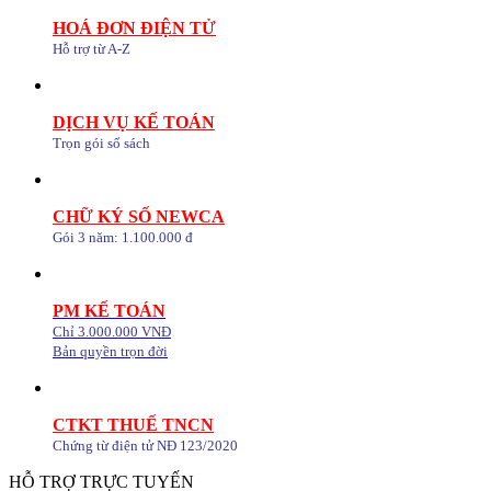
HOÁ ĐƠN ĐIỆN TỬ
Hỗ trợ từ A-Z
DỊCH VỤ KẾ TOÁN
Trọn gói sổ sách
CHỮ KÝ SỐ NEWCA
Gói 3 năm: 1.100.000 đ
PM KẾ TOÁN
Chỉ 3.000.000 VNĐ
Bản quyền trọn đời
CTKT THUẾ TNCN
Chứng từ điện tử NĐ 123/2020
HỖ TRỢ TRỰC TUYẾN