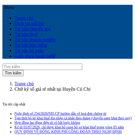
Menu
Trang chủ
Dịch vụ nổi bật
Tư vấn chuyển giá
Tư vấn thuế
Tư vấn doanh nghiệp
Tư vấn bảo hiểm
Tư vấn kế toán
Giấy phép hành nghề
Trang chủ
Chữ ký số giá rẻ nhất tại Huyện Củ Chi
Tin tức cập nhật
Nghị định số 254/2026/NĐ-CP hướng dẫn về hoá đơn chứng từ
Tạm thời bỏ kê khai thuế thu nhập cá nhân theo tháng (chuyển sang khai theo quý)
Hợp đồng lao động điện tử có bắt buộc không
Kể từ 01/07/2026, chỉ được khai bổ sung hồ sơ khai thuế trong vòng 05 năm
QUY ĐỊNH VỀ ĐÓNG KINH PHÍ CÔNG ĐOÀN THEO NGHỊ ĐỊNH