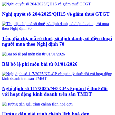
Nghị quyết sô 204/2025/QH15 về giảm thuế GTGT
Tên, địa chỉ, mã số thuế, số định danh, số điện thoại
người mua theo Nghị định 70
Bãi bỏ lệ phí môn bài từ 01/01/2026
Nghị định số 117/2025/NĐ-CP về quản lý thuế đối
với hoạt động kinh doanh trên sàn TMĐT
Hướng dẫn giải trình chênh lệch hoá đơn