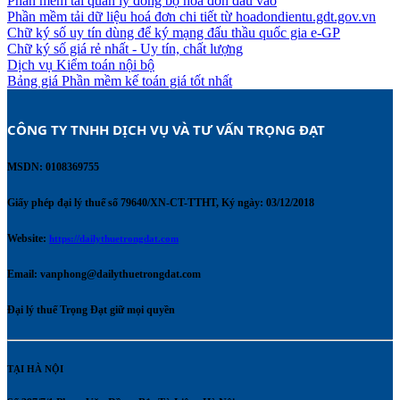
Phần mềm tải quản lý đồng bộ hoá đơn đầu vào
Phần mềm tải dữ liệu hoá đơn chi tiết từ hoadondientu.gdt.gov.vn
Chữ ký số uy tín dùng để ký mạng đấu thầu quốc gia e-GP
Chữ ký số giá rẻ nhất - Uy tín, chất lượng
Dịch vụ Kiểm toán nội bộ
Bảng giá Phần mềm kế toán giá tốt nhất
CÔNG TY TNHH DỊCH VỤ VÀ TƯ VẤN TRỌNG ĐẠT 
MSDN: 0108369755
Giấy phép đại lý thuế số 79640/XN-CT-TTHT, Ký ngày: 03/12/2018
Website:
https://dailythuetrongdat.com
Email:
vanphong@dailythuetrongdat.com
Đại lý thuế Trọng Đạt giữ mọi quyền
TẠI HÀ NỘI