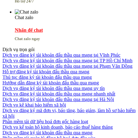
Hỗ trợ 24/7
Chat zalo
Nhấn để chat
Chat zalo ngay
Dịch vụ trọn gói
Dịch vụ đăng ký tài khoản đấu thầu qua mạng tại Vĩnh Phúc
Dịch vụ đăng ký tài khoản đấu thầu qua mạng tại TP Hồ Chí Minh
Dịch vụ đăng ký tài khoản đấu thầu qua mạng tại Phạm Văn Đồng
Hỗ trợ đăng ký tài khoản đấu thầu qua mạng
Thủ tục đăng ký tài khoản đấu thầu qua mạng
Hướng dẫn đăng ký tài khoản đấu thầu qua mạng
Dịch vụ đăng ký tài khoản đấu thầu qua mạng uy tín
Dịch vụ đăng ký tài khoản đấu thầu qua mạng nhanh nhất
Dịch vụ đăng ký tài khoản đấu thầu qua mạng tại Hà Nội
Dịch vụ kê khai bảo hiểm xã hội
Dịch vụ đăng ký mã đơn vị, báo tăng, báo giảm, làm hồ sơ bảo hiểm
xã hội
Phần mềm tải dữ liệu hoá đơn gốc hàng loạt
Dịch vụ kế toán hộ kinh doanh, báo cáo thuế hàng tháng
Dịch vụ đăng ký tài khoản đấu thầu qua mạng