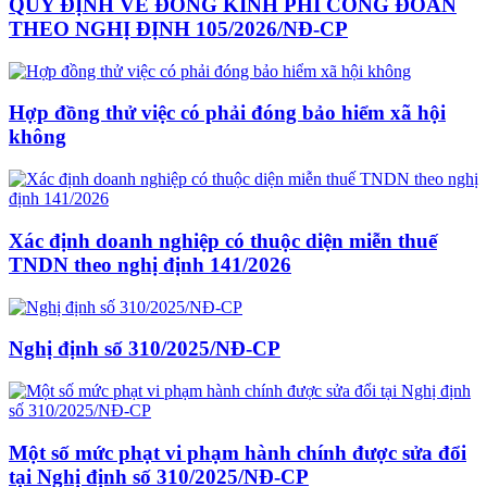
QUY ĐỊNH VỀ ĐÓNG KINH PHÍ CÔNG ĐOÀN
THEO NGHỊ ĐỊNH 105/2026/NĐ-CP
Hợp đồng thử việc có phải đóng bảo hiểm xã hội
không
Xác định doanh nghiệp có thuộc diện miễn thuế
TNDN theo nghị định 141/2026
Nghị định số 310/2025/NĐ-CP
Một số mức phạt vi phạm hành chính được sửa đổi
tại Nghị định số 310/2025/NĐ-CP