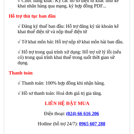
√
Chức năng khác: Ký các hồ sơ điện tử khác như kê
khai nhãn hàng qua mạng, ký hợp đồng PDF...
Hỗ trợ thủ tục ban đầu
√ Đăng ký thuế ban đầu: Hỗ trợ đăng ký tài khoản kê
khai thuế điện tử và nộp thuế điện tử
√ Tờ khai môn bài: Hỗ trợ nộp tờ khai môn bài ban đầu.
√ Hỗ trợ trong quá trình xử dụng: Hỗ trợ xử lý lỗi (nếu
có) trong quá trình khai thuế trong suốt thời gian sử
dụng.
Thanh toán
√ Thanh toán: 100% hợp đồng khi nhận hàng.
√ Hồ sơ thanh toán: Hoá đơn giá trị gia tăng.
LIÊN HỆ ĐẶT MUA
Điện thoại:
(024) 66 616 206
Hotline (hỗ trợ 24/7):
0965 607 288