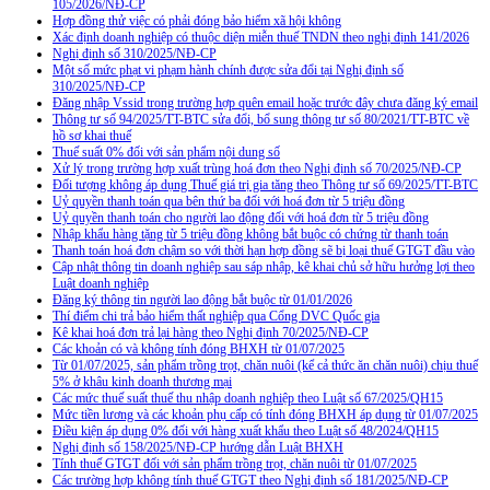
105/2026/NĐ-CP
Hợp đồng thử việc có phải đóng bảo hiểm xã hội không
Xác định doanh nghiệp có thuộc diện miễn thuế TNDN theo nghị định 141/2026
Nghị định số 310/2025/NĐ-CP
Một số mức phạt vi phạm hành chính được sửa đổi tại Nghị định số
310/2025/NĐ-CP
Đăng nhập Vssid trong trường hợp quên email hoặc trước đây chưa đăng ký email
Thông tư số 94/2025/TT-BTC sửa đổi, bổ sung thông tư số 80/2021/TT-BTC về
hồ sơ khai thuế
Thuế suất 0% đối với sản phẩm nội dung số
Xử lý trong trường hợp xuất trùng hoá đơn theo Nghị định số 70/2025/NĐ-CP
Đối tượng không áp dụng Thuế giá trị gia tăng theo Thông tư số 69/2025/TT-BTC
Uỷ quyền thanh toán qua bên thứ ba đối với hoá đơn từ 5 triệu đồng
Uỷ quyền thanh toán cho người lao động đối với hoá đơn từ 5 triệu đồng
Nhập khẩu hàng tặng từ 5 triệu đồng không bắt buộc có chứng từ thanh toán
Thanh toán hoá đơn chậm so với thời hạn hợp đồng sẽ bị loại thuế GTGT đầu vào
Cập nhật thông tin doanh nghiệp sau sáp nhập, kê khai chủ sở hữu hưởng lợi theo
Luật doanh nghiệp
Đăng ký thông tin người lao động bắt buộc từ 01/01/2026
Thí điểm chi trả bảo hiểm thất nghiệp qua Cổng DVC Quốc gia
Kê khai hoá đơn trả lại hàng theo Nghị định 70/2025/NĐ-CP
Các khoản có và không tính đóng BHXH từ 01/07/2025
Từ 01/07/2025, sản phẩm trồng trọt, chăn nuôi (kể cả thức ăn chăn nuôi) chịu thuế
5% ở khâu kinh doanh thương mại
Các mức thuế suất thuế thu nhập doanh nghiệp theo Luật số 67/2025/QH15
Mức tiền lương và các khoản phụ cấp có tính đóng BHXH áp dụng từ 01/07/2025
Điều kiện áp dụng 0% đối với hàng xuất khẩu theo Luật số 48/2024/QH15
Nghị định số 158/2025/NĐ-CP hướng dẫn Luật BHXH
Tính thuế GTGT đối với sản phẩm trồng trọt, chăn nuôi từ 01/07/2025
Các trường hợp không tính thuế GTGT theo Nghị định số 181/2025/NĐ-CP