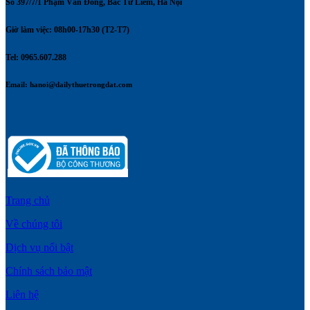
Số 397/7/1 Phạm Văn Đồng, Bắc Từ Liêm, Hà Nội
Giờ làm việc: 08h00-17h30 (T2-T7)
Tel: 0965.607.288
Email:
hanoi@dailythuetrongdat.com
Trang chủ
Về chúng tôi
Dịch vụ nổi bật
Chính sách bảo mật
Liên hệ