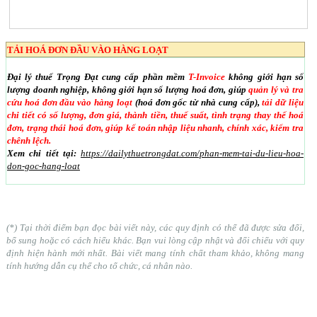
TẢI HOÁ ĐƠN ĐẦU VÀO HÀNG LOẠT
Đại lý thuế Trọng Đạt cung cấp phần mềm
T-Invoice
không giới hạn số
lượng doanh nghiệp, không giới hạn số lượng hoá đơn, giúp
quản lý và tra
cứu hoá đơn đầu vào hàng loạt
(hoá đơn gốc từ nhà cung cấp),
tải dữ liệu
chi tiết có số lượng, đơn giá, thành tiền, thuế suất, tình trạng thay thế hoá
đơn, trạng thái hoá đơn, giúp kế toán nhập liệu nhanh, chính xác, kiểm tra
chênh lệch.
Xem chi tiết tại:
https://dailythuetrongdat.com/phan-mem-tai-du-lieu-hoa-
don-goc-hang-loat
(*) Tại thời điểm bạn đọc bài viết này, các quy định có thể đã được sửa đổi,
bổ sung hoặc có cách hiểu khác. Bạn vui lòng cập nhật và đối chiếu với quy
định hiện hành mới nhất. Bài viết mang tính chất tham khảo, không mang
tính hướng dẫn cụ thể cho tổ chức, cá nhân nào.