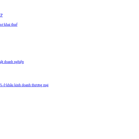
CP
ơ khai thuế
uật doanh nghiệp
 5% ở khâu kinh doanh thương mại