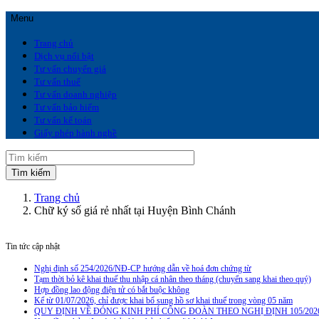
Menu
Trang chủ
Dịch vụ nổi bật
Tư vấn chuyển giá
Tư vấn thuế
Tư vấn doanh nghiệp
Tư vấn bảo hiểm
Tư vấn kế toán
Giấy phép hành nghề
Trang chủ
Chữ ký số giá rẻ nhất tại Huyện Bình Chánh
Tin tức cập nhật
Nghị định số 254/2026/NĐ-CP hướng dẫn về hoá đơn chứng từ
Tạm thời bỏ kê khai thuế thu nhập cá nhân theo tháng (chuyển sang khai theo quý)
Hợp đồng lao động điện tử có bắt buộc không
Kể từ 01/07/2026, chỉ được khai bổ sung hồ sơ khai thuế trong vòng 05 năm
QUY ĐỊNH VỀ ĐÓNG KINH PHÍ CÔNG ĐOÀN THEO NGHỊ ĐỊNH 105/202