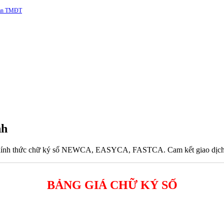
 sàn TMĐT
nh
hính thức chữ ký số NEWCA, EASYCA, FASTCA. Cam kết giao dịch đảm
BẢNG GIÁ CHỮ KÝ SỐ