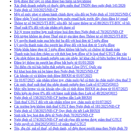
Hợp đồng thử việc có phải đóng bảo hiểm xã hội không
Xác định doanh nghiệp có thuộc diện miễn thuế TNDN theo nghị định 141/2026
Nghị định số 310/2025/NĐ-CP
Một số mức phạt vi phạm hành chính được sửa đổi tại Nghị định số 310/2025/NĐ-
Đăng nhập Vssid trong trường hợp quên email hoặc trước đây chưa đăng ký email
Thông tư số 94/2025/TT-BTC sửa đổi, bổ sung thông tư số 80/2021/TT-BTC về hồ s
Thuế suất 0% đối với sản phẩm nội dung số
Xử lý trong trường hợp xuất trùng hoá đơn theo Nghị định số 70/2025/NĐ-CP
Đối tượng không áp dụng Thuế giá trị gia tăng theo Thông tư số 69/2025/TT-BTC
Uỷ quyền thanh toán qua bên thứ ba đối với hoá đơn từ 5 triệu đồng
Uỷ quyền thanh toán cho người lao động đối với hoá đơn từ 5 triệu đồng
Nhập khẩu hàng tặng từ 5 triệu đồng không bắt buộc có chứng từ thanh toán
Thanh toán hoá đơn chậm so với thời hạn hợp đồng sẽ bị loại thuế GTGT đầu vào
Cập nhật thông tin doanh nghiệp sau sáp nhập, kê khai chủ sở hữu hưởng lợi theo L
Đăng ký thông tin người lao động bắt buộc từ 01/01/2026
Thí điểm chi trả bảo hiểm thất nghiệp qua Cổng DVC Quốc gia
Kê khai hoá đơn trả lại hàng theo Nghị định 70/2025/NĐ-CP
Các khoản có và không tính đóng BHXH từ 01/07/2025
Từ 01/07/2025, sản phẩm trồng trọt, chăn nuôi (kể cả thức ăn chăn nuôi) chịu thuế
Các mức thuế suất thuế thu nhập doanh nghiệp theo Luật số 67/2025/QH15
Mức tiền lương và các khoản phụ cấp có tính đóng BHXH áp dụng từ 01/07/2025
Điều kiện áp dụng 0% đối với hàng xuất khẩu theo Luật số 48/2024/QH15
Nghị định số 158/2025/NĐ-CP hướng dẫn Luật BHXH
Tính thuế GTGT đối với sản phẩm trồng trọt, chăn nuôi từ 01/07/2025
Các trường hợp không tính thuế GTGT theo Nghị định số 181/2025/NĐ-CP
Nghị định số 158/2025/NĐ-CP Quy định chi tiết Luật BHXH
Sinh trắc học hoá đơn điện tử Nghị định 70/2025/NĐ-CP
Nghị định số 174/2025/NĐ-CP mở rất rộng đối tượng được giảm thuế GTGT
Nghị quyết sô 204/2025/QH15 về giảm thuế GTGT
Tên, địa chỉ, mã số thuế, số định danh, số điện thoại người mua theo Nghị định 70