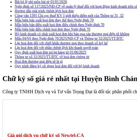
Bãi bỏ lệ phí môn bài từ 01/01/2026
Nghị định số 117/2025/NĐ-CP về quản lý thuế đối với hoạt động kinh doanh trên
Hướng dẫn giải trình chênh lệch hoá đơn
Công văn 1591 Chi cục thuế KV I giới thiệu điểm mới của Thông tư 31, 32
Mẫu biên bản xuất hoá đơn thay thế theo Nghị định 70
Mẫu biên bản điều xuất hoá đơn điều chỉnh theo Nghị định 70
Mẫu biên bản điều chỉnh hoá đơn theo Nghị định 70
Hộ kinh doanh có phải xuất hoá đơn khi bán qua sàn thương mại điện tử không
Mẫu 04/SS theo Nghi định 70/2025/NĐ-CP và Thông tư 32/2025/TT-BTC
Lập hoá đơn đối với chiết khấu thương mại theo doanh số luỹ kế
Lập hoá đơn đối với phần chênh lệch khi thanh quyết toán
Quy định xuất hoá đơn trả lại hàng từ 01/06/2025
Thông tư số 32/2025/TT-BTC về hoá đơn chứng từ
Hoá đơn thương mại điện tử là gì
Quy trình đăng ký sử dụng hoá đơn đối với hộ kinh doanh
Chữ ký số giá rẻ nhất tại Huyện Bình Chá
Công ty TNHH Dịch vụ và Tư vấn Trọng Đạt là đối tác phân phối c
Giá gói dịch vụ chữ ký số Newtel-CA