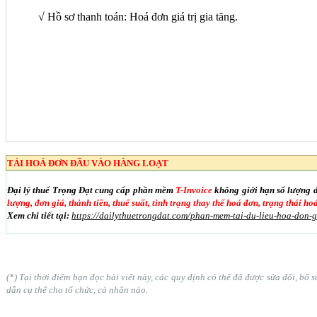
√ Hồ sơ thanh toán: Hoá đơn giá trị gia tăng.
TẢI HOÁ ĐƠN ĐẦU VÀO HÀNG LOẠT
Đại lý thuế Trọng Đạt cung cấp phần mềm
T-Invoice
không giới hạn số lượng 
lượng, đơn giá, thành tiền, thuế suất, tình trạng thay thế hoá đơn, trạng thái h
Xem chi tiết tại:
https://dailythuetrongdat.com/phan-mem-tai-du-lieu-hoa-don-
(*) Tại thời điểm bạn đọc bài viết này, các quy định có thể đã được sửa đổi, b
dẫn cụ thể cho tổ chức, cá nhân nào.