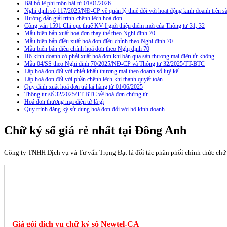
Bãi bỏ lệ phí môn bài từ 01/01/2026
Nghị định số 117/2025/NĐ-CP về quản lý thuế đối với hoạt động kinh doanh trên
Hướng dẫn giải trình chênh lệch hoá đơn
Công văn 1591 Chi cục thuế KV I giới thiệu điểm mới của Thông tư 31, 32
Mẫu biên bản xuất hoá đơn thay thế theo Nghị định 70
Mẫu biên bản điều xuất hoá đơn điều chỉnh theo Nghị định 70
Mẫu biên bản điều chỉnh hoá đơn theo Nghị định 70
Hộ kinh doanh có phải xuất hoá đơn khi bán qua sàn thương mại điện tử không
Mẫu 04/SS theo Nghi định 70/2025/NĐ-CP và Thông tư 32/2025/TT-BTC
Lập hoá đơn đối với chiết khấu thương mại theo doanh số luỹ kế
Lập hoá đơn đối với phần chênh lệch khi thanh quyết toán
Quy định xuất hoá đơn trả lại hàng từ 01/06/2025
Thông tư số 32/2025/TT-BTC về hoá đơn chứng từ
Hoá đơn thương mại điện tử là gì
Quy trình đăng ký sử dụng hoá đơn đối với hộ kinh doanh
Chữ ký số giá rẻ nhất tại Đông Anh
Công ty TNHH Dịch vụ và Tư vấn Trọng Đạt là đối tác phân phối chính thức chữ
Giá gói dịch vụ chữ ký số Newtel-CA