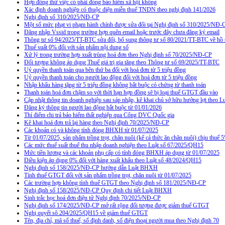
Hợp đồng thử việc có phải đóng bảo hiểm xã hội không
Xác định doanh nghiệp có thuộc diện miễn thuế TNDN theo nghị định 141/2026
Nghị định số 310/2025/NĐ-CP
Một số mức phạt vi phạm hành chính được sửa đổi tại Nghị định số 310/2025/NĐ-
Đăng nhập Vssid trong trường hợp quên email hoặc trước đây chưa đăng ký email
Thông tư số 94/2025/TT-BTC sửa đổi, bổ sung thông tư số 80/2021/TT-BTC về hồ s
Thuế suất 0% đối với sản phẩm nội dung số
Xử lý trong trường hợp xuất trùng hoá đơn theo Nghị định số 70/2025/NĐ-CP
Đối tượng không áp dụng Thuế giá trị gia tăng theo Thông tư số 69/2025/TT-BTC
Uỷ quyền thanh toán qua bên thứ ba đối với hoá đơn từ 5 triệu đồng
Uỷ quyền thanh toán cho người lao động đối với hoá đơn từ 5 triệu đồng
Nhập khẩu hàng tặng từ 5 triệu đồng không bắt buộc có chứng từ thanh toán
Thanh toán hoá đơn chậm so với thời hạn hợp đồng sẽ bị loại thuế GTGT đầu vào
Cập nhật thông tin doanh nghiệp sau sáp nhập, kê khai chủ sở hữu hưởng lợi theo L
Đăng ký thông tin người lao động bắt buộc từ 01/01/2026
Thí điểm chi trả bảo hiểm thất nghiệp qua Cổng DVC Quốc gia
Kê khai hoá đơn trả lại hàng theo Nghị định 70/2025/NĐ-CP
Các khoản có và không tính đóng BHXH từ 01/07/2025
Từ 01/07/2025, sản phẩm trồng trọt, chăn nuôi (kể cả thức ăn chăn nuôi) chịu thuế
Các mức thuế suất thuế thu nhập doanh nghiệp theo Luật số 67/2025/QH15
Mức tiền lương và các khoản phụ cấp có tính đóng BHXH áp dụng từ 01/07/2025
Điều kiện áp dụng 0% đối với hàng xuất khẩu theo Luật số 48/2024/QH15
Nghị định số 158/2025/NĐ-CP hướng dẫn Luật BHXH
Tính thuế GTGT đối với sản phẩm trồng trọt, chăn nuôi từ 01/07/2025
Các trường hợp không tính thuế GTGT theo Nghị định số 181/2025/NĐ-CP
Nghị định số 158/2025/NĐ-CP Quy định chi tiết Luật BHXH
Sinh trắc học hoá đơn điện tử Nghị định 70/2025/NĐ-CP
Nghị định số 174/2025/NĐ-CP mở rất rộng đối tượng được giảm thuế GTGT
Nghị quyết sô 204/2025/QH15 về giảm thuế GTGT
Tên, địa chỉ, mã số thuế, số định danh, số điện thoại người mua theo Nghị định 70