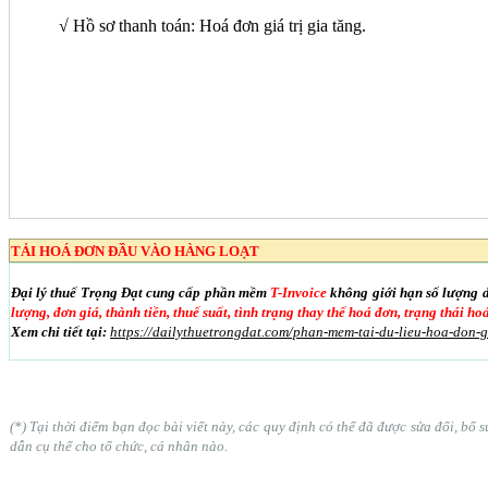
√ Hồ sơ thanh toán: Hoá đơn giá trị gia tăng.
TẢI HOÁ ĐƠN ĐẦU VÀO HÀNG LOẠT
Đại lý thuế Trọng Đạt cung cấp phần mềm
T-Invoice
không giới hạn số lượng 
lượng, đơn giá, thành tiền, thuế suất, tình trạng thay thế hoá đơn, trạng thái h
Xem chi tiết tại:
https://dailythuetrongdat.com/phan-mem-tai-du-lieu-hoa-don-
(*) Tại thời điểm bạn đọc bài viết này, các quy định có thể đã được sửa đổi, b
dẫn cụ thể cho tổ chức, cá nhân nào.