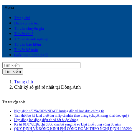
Menu
Trang chủ
Dịch vụ nổi bật
Tư vấn chuyển giá
Tư vấn thuế
Tư vấn doanh nghiệp
Tư vấn bảo hiểm
Tư vấn kế toán
Giấy phép hành nghề
Trang chủ
Chữ ký số giá rẻ nhất tại Đông Anh
Tin tức cập nhật
Nghị định số 254/2026/NĐ-CP hướng dẫn về hoá đơn chứng từ
Tạm thời bỏ kê khai thuế thu nhập cá nhân theo tháng (chuyển sang khai theo quý)
Hợp đồng lao động điện tử có bắt buộc không
Kể từ 01/07/2026, chỉ được khai bổ sung hồ sơ khai thuế trong vòng 05 năm
QUY ĐỊNH VỀ ĐÓNG KINH PHÍ CÔNG ĐOÀN THEO NGHỊ ĐỊNH 105/202