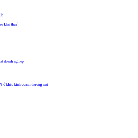
CP
ơ khai thuế
uật doanh nghiệp
 5% ở khâu kinh doanh thương mại