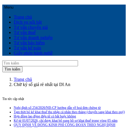
Menu
Trang chủ
Dịch vụ nổi bật
Tư vấn chuyển giá
Tư vấn thuế
Tư vấn doanh nghiệp
Tư vấn bảo hiểm
Tư vấn kế toán
Giấy phép hành nghề
Trang chủ
Chữ ký số giá rẻ nhất tại Dĩ An
Tin tức cập nhật
Nghị định số 254/2026/NĐ-CP hướng dẫn về hoá đơn chứng từ
Tạm thời bỏ kê khai thuế thu nhập cá nhân theo tháng (chuyển sang khai theo quý)
Hợp đồng lao động điện tử có bắt buộc không
Kể từ 01/07/2026, chỉ được khai bổ sung hồ sơ khai thuế trong vòng 05 năm
QUY ĐỊNH VỀ ĐÓNG KINH PHÍ CÔNG ĐOÀN THEO NGHỊ ĐỊNH