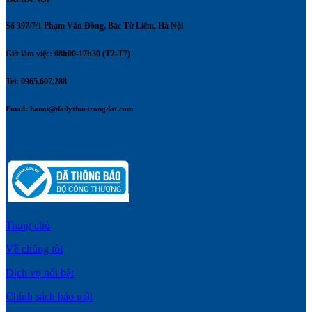
Số 397/7/1 Phạm Văn Đồng, Bắc Từ Liêm, Hà Nội
Giờ làm việc: 08h00-17h30 (T2-T7)
Tel: 0965.607.288
Email:
hanoi@dailythuetrongdat.com
Trang chủ
Về chúng tôi
Dịch vụ nổi bật
Chính sách bảo mật