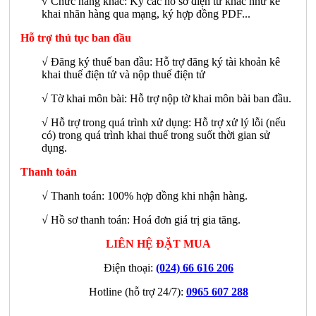
√
Chức năng khác: Ký các hồ sơ điện tử khác như kê
khai nhãn hàng qua mạng, ký hợp đồng PDF...
Hỗ trợ thủ tục ban đầu
√ Đăng ký thuế ban đầu: Hỗ trợ đăng ký tài khoản kê
khai thuế điện tử và nộp thuế điện tử
√ Tờ khai môn bài: Hỗ trợ nộp tờ khai môn bài ban đầu.
√ Hỗ trợ trong quá trình xử dụng: Hỗ trợ xử lý lỗi (nếu
có) trong quá trình khai thuế trong suốt thời gian sử
dụng.
Thanh toán
√ Thanh toán: 100% hợp đồng khi nhận hàng.
√ Hồ sơ thanh toán: Hoá đơn giá trị gia tăng.
LIÊN HỆ ĐẶT MUA
Điện thoại:
(024) 66 616 206
Hotline (hỗ trợ 24/7):
0965 607 288