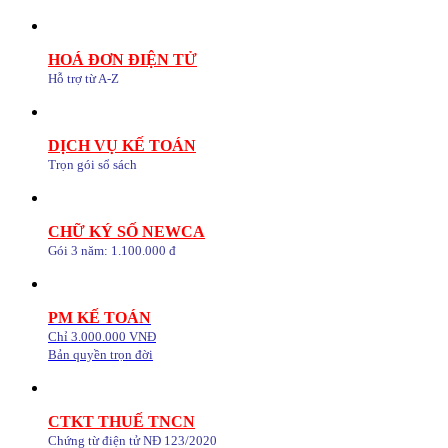
HOÁ ĐƠN ĐIỆN TỬ
Hỗ trợ từ A-Z
DỊCH VỤ KẾ TOÁN
Trọn gói sổ sách
CHỮ KÝ SỐ NEWCA
Gói 3 năm: 1.100.000 đ
PM KẾ TOÁN
Chỉ 3.000.000 VNĐ
Bản quyền trọn đời
CTKT THUẾ TNCN
Chứng từ điện tử NĐ 123/2020