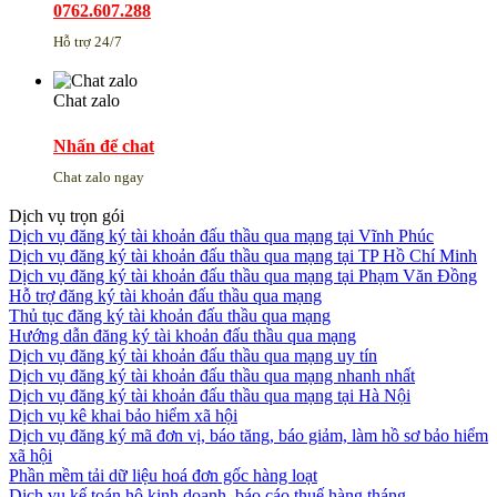
0762.607.288
Hỗ trợ 24/7
Chat zalo
Nhấn để chat
Chat zalo ngay
Dịch vụ trọn gói
Dịch vụ đăng ký tài khoản đấu thầu qua mạng tại Vĩnh Phúc
Dịch vụ đăng ký tài khoản đấu thầu qua mạng tại TP Hồ Chí Minh
Dịch vụ đăng ký tài khoản đấu thầu qua mạng tại Phạm Văn Đồng
Hỗ trợ đăng ký tài khoản đấu thầu qua mạng
Thủ tục đăng ký tài khoản đấu thầu qua mạng
Hướng dẫn đăng ký tài khoản đấu thầu qua mạng
Dịch vụ đăng ký tài khoản đấu thầu qua mạng uy tín
Dịch vụ đăng ký tài khoản đấu thầu qua mạng nhanh nhất
Dịch vụ đăng ký tài khoản đấu thầu qua mạng tại Hà Nội
Dịch vụ kê khai bảo hiểm xã hội
Dịch vụ đăng ký mã đơn vị, báo tăng, báo giảm, làm hồ sơ bảo hiểm
xã hội
Phần mềm tải dữ liệu hoá đơn gốc hàng loạt
Dịch vụ kế toán hộ kinh doanh, báo cáo thuế hàng tháng