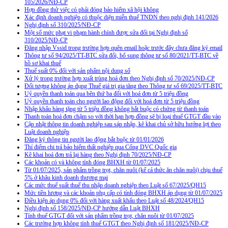
105/2026/NĐ-CP
Hợp đồng thử việc có phải đóng bảo hiểm xã hội không
Xác định doanh nghiệp có thuộc diện miễn thuế TNDN theo nghị định 141/2026
Nghị định số 310/2025/NĐ-CP
Một số mức phạt vi phạm hành chính được sửa đổi tại Nghị định số
310/2025/NĐ-CP
Đăng nhập Vssid trong trường hợp quên email hoặc trước đây chưa đăng ký email
Thông tư số 94/2025/TT-BTC sửa đổi, bổ sung thông tư số 80/2021/TT-BTC về
hồ sơ khai thuế
Thuế suất 0% đối với sản phẩm nội dung số
Xử lý trong trường hợp xuất trùng hoá đơn theo Nghị định số 70/2025/NĐ-CP
Đối tượng không áp dụng Thuế giá trị gia tăng theo Thông tư số 69/2025/TT-BTC
Uỷ quyền thanh toán qua bên thứ ba đối với hoá đơn từ 5 triệu đồng
Uỷ quyền thanh toán cho người lao động đối với hoá đơn từ 5 triệu đồng
Nhập khẩu hàng tặng từ 5 triệu đồng không bắt buộc có chứng từ thanh toán
Thanh toán hoá đơn chậm so với thời hạn hợp đồng sẽ bị loại thuế GTGT đầu vào
Cập nhật thông tin doanh nghiệp sau sáp nhập, kê khai chủ sở hữu hưởng lợi theo
Luật doanh nghiệp
Đăng ký thông tin người lao động bắt buộc từ 01/01/2026
Thí điểm chi trả bảo hiểm thất nghiệp qua Cổng DVC Quốc gia
Kê khai hoá đơn trả lại hàng theo Nghị định 70/2025/NĐ-CP
Các khoản có và không tính đóng BHXH từ 01/07/2025
Từ 01/07/2025, sản phẩm trồng trọt, chăn nuôi (kể cả thức ăn chăn nuôi) chịu thuế
5% ở khâu kinh doanh thương mại
Các mức thuế suất thuế thu nhập doanh nghiệp theo Luật số 67/2025/QH15
Mức tiền lương và các khoản phụ cấp có tính đóng BHXH áp dụng từ 01/07/2025
Điều kiện áp dụng 0% đối với hàng xuất khẩu theo Luật số 48/2024/QH15
Nghị định số 158/2025/NĐ-CP hướng dẫn Luật BHXH
Tính thuế GTGT đối với sản phẩm trồng trọt, chăn nuôi từ 01/07/2025
Các trường hợp không tính thuế GTGT theo Nghị định số 181/2025/NĐ-CP