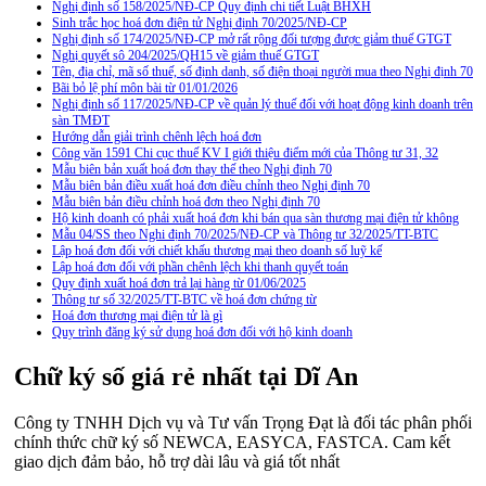
Nghị định số 158/2025/NĐ-CP Quy định chi tiết Luật BHXH
Sinh trắc học hoá đơn điện tử Nghị định 70/2025/NĐ-CP
Nghị định số 174/2025/NĐ-CP mở rất rộng đối tượng được giảm thuế GTGT
Nghị quyết sô 204/2025/QH15 về giảm thuế GTGT
Tên, địa chỉ, mã số thuế, số định danh, số điện thoại người mua theo Nghị định 70
Bãi bỏ lệ phí môn bài từ 01/01/2026
Nghị định số 117/2025/NĐ-CP về quản lý thuế đối với hoạt động kinh doanh trên
sàn TMĐT
Hướng dẫn giải trình chênh lệch hoá đơn
Công văn 1591 Chi cục thuế KV I giới thiệu điểm mới của Thông tư 31, 32
Mẫu biên bản xuất hoá đơn thay thế theo Nghị định 70
Mẫu biên bản điều xuất hoá đơn điều chỉnh theo Nghị định 70
Mẫu biên bản điều chỉnh hoá đơn theo Nghị định 70
Hộ kinh doanh có phải xuất hoá đơn khi bán qua sàn thương mại điện tử không
Mẫu 04/SS theo Nghi định 70/2025/NĐ-CP và Thông tư 32/2025/TT-BTC
Lập hoá đơn đối với chiết khấu thương mại theo doanh số luỹ kế
Lập hoá đơn đối với phần chênh lệch khi thanh quyết toán
Quy định xuất hoá đơn trả lại hàng từ 01/06/2025
Thông tư số 32/2025/TT-BTC về hoá đơn chứng từ
Hoá đơn thương mại điện tử là gì
Quy trình đăng ký sử dụng hoá đơn đối với hộ kinh doanh
Chữ ký số giá rẻ nhất tại Dĩ An
Công ty TNHH Dịch vụ và Tư vấn Trọng Đạt là đối tác phân phối
chính thức chữ ký số NEWCA, EASYCA, FASTCA. Cam kết
giao dịch đảm bảo, hỗ trợ dài lâu và giá tốt nhất