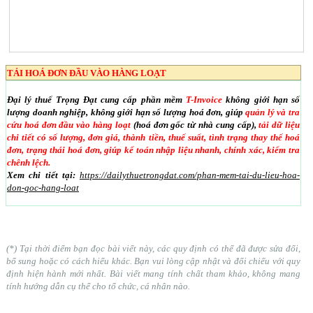
TẢI HOÁ ĐƠN ĐẦU VÀO HÀNG LOẠT
Đại lý thuế Trọng Đạt cung cấp phần mềm
T-Invoice
không giới hạn số
lượng doanh nghiệp, không giới hạn số lượng hoá đơn, giúp
quản lý và tra
cứu hoá đơn đầu vào hàng loạt
(hoá đơn gốc từ nhà cung cấp),
tải dữ liệu
chi tiết có số lượng, đơn giá, thành tiền, thuế suất, tình trạng thay thế hoá
đơn, trạng thái hoá đơn, giúp kế toán nhập liệu nhanh, chính xác, kiểm tra
chênh lệch.
Xem chi tiết tại:
https://dailythuetrongdat.com/phan-mem-tai-du-lieu-hoa-
don-goc-hang-loat
(*) Tại thời điểm bạn đọc bài viết này, các quy định có thể đã được sửa đổi,
bổ sung hoặc có cách hiểu khác. Bạn vui lòng cập nhật và đối chiếu với quy
định hiện hành mới nhất. Bài viết mang tính chất tham khảo, không mang
tính hướng dẫn cụ thể cho tổ chức, cá nhân nào.