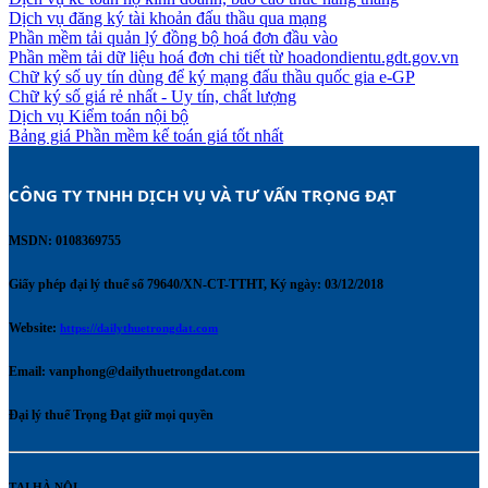
Dịch vụ đăng ký tài khoản đấu thầu qua mạng
Phần mềm tải quản lý đồng bộ hoá đơn đầu vào
Phần mềm tải dữ liệu hoá đơn chi tiết từ hoadondientu.gdt.gov.vn
Chữ ký số uy tín dùng để ký mạng đấu thầu quốc gia e-GP
Chữ ký số giá rẻ nhất - Uy tín, chất lượng
Dịch vụ Kiểm toán nội bộ
Bảng giá Phần mềm kế toán giá tốt nhất
CÔNG TY TNHH DỊCH VỤ VÀ TƯ VẤN TRỌNG ĐẠT 
MSDN: 0108369755
Giấy phép đại lý thuế số 79640/XN-CT-TTHT, Ký ngày: 03/12/2018
Website:
https://dailythuetrongdat.com
Email:
vanphong@dailythuetrongdat.com
Đại lý thuế Trọng Đạt giữ mọi quyền
TẠI HÀ NỘI