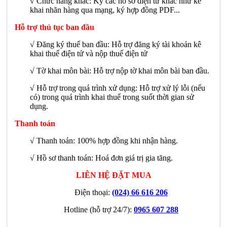
√
Chức năng khác: Ký các hồ sơ điện tử khác như kê
khai nhãn hàng qua mạng, ký hợp đồng PDF...
Hỗ trợ thủ tục ban đầu
√ Đăng ký thuế ban đầu: Hỗ trợ đăng ký tài khoản kê
khai thuế điện tử và nộp thuế điện tử
√ Tờ khai môn bài: Hỗ trợ nộp tờ khai môn bài ban đầu.
√ Hỗ trợ trong quá trình xử dụng: Hỗ trợ xử lý lỗi (nếu
có) trong quá trình khai thuế trong suốt thời gian sử
dụng.
Thanh toán
√ Thanh toán: 100% hợp đồng khi nhận hàng.
√ Hồ sơ thanh toán: Hoá đơn giá trị gia tăng.
LIÊN HỆ ĐẶT MUA
Điện thoại:
(024) 66 616 206
Hotline (hỗ trợ 24/7):
0965 607 288