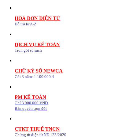
HOÁ ĐƠN ĐIỆN TỬ
Hỗ trợ từ A-Z
DỊCH VỤ KẾ TOÁN
Trọn gói sổ sách
CHỮ KÝ SỐ NEWCA
Gói 3 năm: 1.100.000 đ
PM KẾ TOÁN
Chỉ 3.000.000 VNĐ
Bản quyền trọn đời
CTKT THUẾ TNCN
Chứng từ điện tử NĐ 123/2020