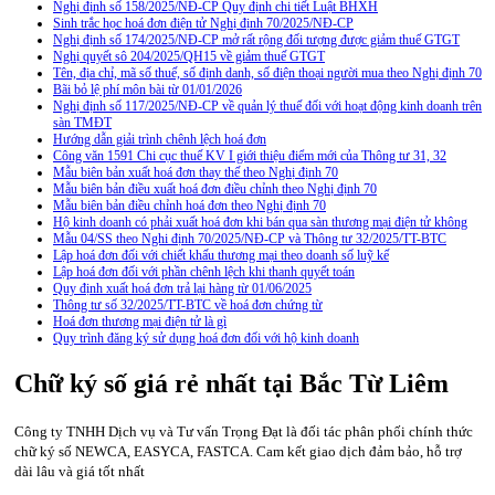
Nghị định số 158/2025/NĐ-CP Quy định chi tiết Luật BHXH
Sinh trắc học hoá đơn điện tử Nghị định 70/2025/NĐ-CP
Nghị định số 174/2025/NĐ-CP mở rất rộng đối tượng được giảm thuế GTGT
Nghị quyết sô 204/2025/QH15 về giảm thuế GTGT
Tên, địa chỉ, mã số thuế, số định danh, số điện thoại người mua theo Nghị định 70
Bãi bỏ lệ phí môn bài từ 01/01/2026
Nghị định số 117/2025/NĐ-CP về quản lý thuế đối với hoạt động kinh doanh trên
sàn TMĐT
Hướng dẫn giải trình chênh lệch hoá đơn
Công văn 1591 Chi cục thuế KV I giới thiệu điểm mới của Thông tư 31, 32
Mẫu biên bản xuất hoá đơn thay thế theo Nghị định 70
Mẫu biên bản điều xuất hoá đơn điều chỉnh theo Nghị định 70
Mẫu biên bản điều chỉnh hoá đơn theo Nghị định 70
Hộ kinh doanh có phải xuất hoá đơn khi bán qua sàn thương mại điện tử không
Mẫu 04/SS theo Nghi định 70/2025/NĐ-CP và Thông tư 32/2025/TT-BTC
Lập hoá đơn đối với chiết khấu thương mại theo doanh số luỹ kế
Lập hoá đơn đối với phần chênh lệch khi thanh quyết toán
Quy định xuất hoá đơn trả lại hàng từ 01/06/2025
Thông tư số 32/2025/TT-BTC về hoá đơn chứng từ
Hoá đơn thương mại điện tử là gì
Quy trình đăng ký sử dụng hoá đơn đối với hộ kinh doanh
Chữ ký số giá rẻ nhất tại Bắc Từ Liêm
Công ty TNHH Dịch vụ và Tư vấn Trọng Đạt là đối tác phân phối chính thức
chữ ký số NEWCA, EASYCA, FASTCA. Cam kết giao dịch đảm bảo, hỗ trợ
dài lâu và giá tốt nhất