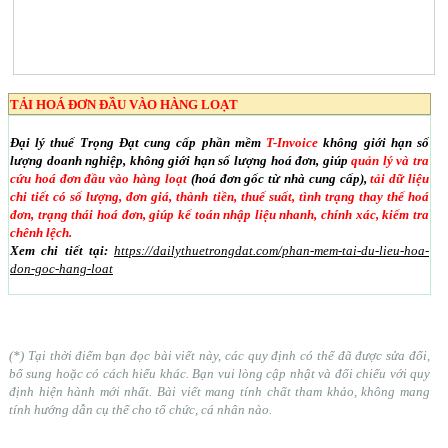
TẢI HOÁ ĐƠN ĐẦU VÀO HÀNG LOẠT
Đại lý thuế Trọng Đạt cung cấp phần mềm
T-Invoice
không giới hạn số
lượng doanh nghiệp, không giới hạn số lượng hoá đơn, giúp
quản lý và tra
cứu hoá đơn đầu vào hàng loạt
(hoá đơn gốc từ nhà cung cấp),
tải dữ liệu
chi tiết có số lượng, đơn giá, thành tiền, thuế suất, tình trạng thay thế hoá
đơn, trạng thái hoá đơn, giúp kế toán nhập liệu nhanh, chính xác, kiểm tra
chênh lệch.
Xem chi tiết tại:
https://dailythuetrongdat.com/phan-mem-tai-du-lieu-hoa-
don-goc-hang-loat
(*) Tại thời điểm bạn đọc bài viết này, các quy định có thể đã được sửa đổi,
bổ sung hoặc có cách hiểu khác. Bạn vui lòng cập nhật và đối chiếu với quy
định hiện hành mới nhất. Bài viết mang tính chất tham khảo, không mang
tính hướng dẫn cụ thể cho tổ chức, cá nhân nào.