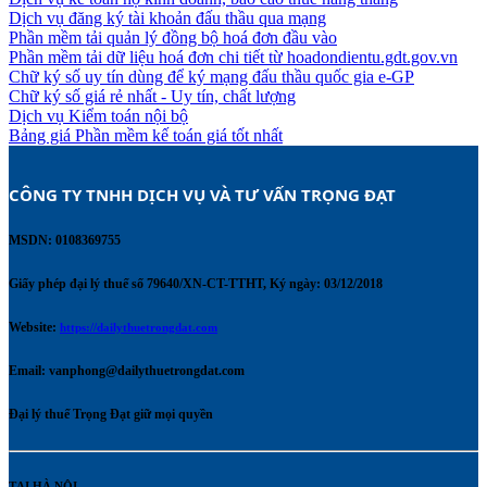
Dịch vụ đăng ký tài khoản đấu thầu qua mạng
Phần mềm tải quản lý đồng bộ hoá đơn đầu vào
Phần mềm tải dữ liệu hoá đơn chi tiết từ hoadondientu.gdt.gov.vn
Chữ ký số uy tín dùng để ký mạng đấu thầu quốc gia e-GP
Chữ ký số giá rẻ nhất - Uy tín, chất lượng
Dịch vụ Kiểm toán nội bộ
Bảng giá Phần mềm kế toán giá tốt nhất
CÔNG TY TNHH DỊCH VỤ VÀ TƯ VẤN TRỌNG ĐẠT 
MSDN: 0108369755
Giấy phép đại lý thuế số 79640/XN-CT-TTHT, Ký ngày: 03/12/2018
Website:
https://dailythuetrongdat.com
Email:
vanphong@dailythuetrongdat.com
Đại lý thuế Trọng Đạt giữ mọi quyền
TẠI HÀ NỘI