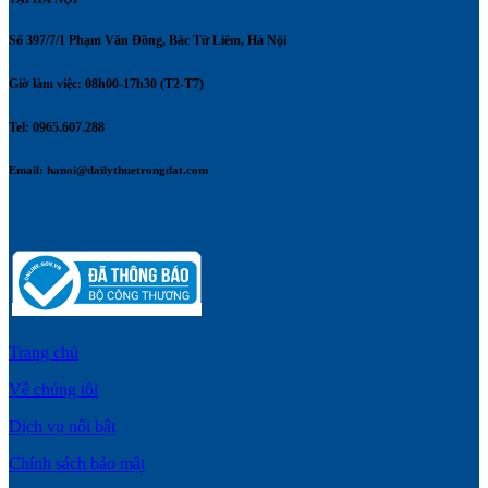
Số 397/7/1 Phạm Văn Đồng, Bắc Từ Liêm, Hà Nội
Giờ làm việc: 08h00-17h30 (T2-T7)
Tel: 0965.607.288
Email:
hanoi@dailythuetrongdat.com
Trang chủ
Về chúng tôi
Dịch vụ nổi bật
Chính sách bảo mật