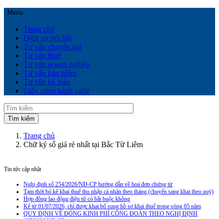
Menu
Trang chủ
Dịch vụ nổi bật
Tư vấn chuyển giá
Tư vấn thuế
Tư vấn doanh nghiệp
Tư vấn bảo hiểm
Tư vấn kế toán
Giấy phép hành nghề
Trang chủ
Chữ ký số giá rẻ nhất tại Bắc Từ Liêm
Tin tức cập nhật
Nghị định số 254/2026/NĐ-CP hướng dẫn về hoá đơn chứng từ
Tạm thời bỏ kê khai thuế thu nhập cá nhân theo tháng (chuyển sang khai theo quý)
Hợp đồng lao động điện tử có bắt buộc không
Kể từ 01/07/2026, chỉ được khai bổ sung hồ sơ khai thuế trong vòng 05 năm
QUY ĐỊNH VỀ ĐÓNG KINH PHÍ CÔNG ĐOÀN THEO NGHỊ ĐỊNH