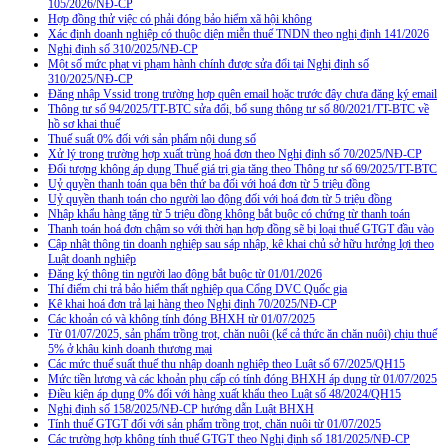
105/2026/NĐ-CP
Hợp đồng thử việc có phải đóng bảo hiểm xã hội không
Xác định doanh nghiệp có thuộc diện miễn thuế TNDN theo nghị định 141/2026
Nghị định số 310/2025/NĐ-CP
Một số mức phạt vi phạm hành chính được sửa đổi tại Nghị định số
310/2025/NĐ-CP
Đăng nhập Vssid trong trường hợp quên email hoặc trước đây chưa đăng ký email
Thông tư số 94/2025/TT-BTC sửa đổi, bổ sung thông tư số 80/2021/TT-BTC về
hồ sơ khai thuế
Thuế suất 0% đối với sản phẩm nội dung số
Xử lý trong trường hợp xuất trùng hoá đơn theo Nghị định số 70/2025/NĐ-CP
Đối tượng không áp dụng Thuế giá trị gia tăng theo Thông tư số 69/2025/TT-BTC
Uỷ quyền thanh toán qua bên thứ ba đối với hoá đơn từ 5 triệu đồng
Uỷ quyền thanh toán cho người lao động đối với hoá đơn từ 5 triệu đồng
Nhập khẩu hàng tặng từ 5 triệu đồng không bắt buộc có chứng từ thanh toán
Thanh toán hoá đơn chậm so với thời hạn hợp đồng sẽ bị loại thuế GTGT đầu vào
Cập nhật thông tin doanh nghiệp sau sáp nhập, kê khai chủ sở hữu hưởng lợi theo
Luật doanh nghiệp
Đăng ký thông tin người lao động bắt buộc từ 01/01/2026
Thí điểm chi trả bảo hiểm thất nghiệp qua Cổng DVC Quốc gia
Kê khai hoá đơn trả lại hàng theo Nghị định 70/2025/NĐ-CP
Các khoản có và không tính đóng BHXH từ 01/07/2025
Từ 01/07/2025, sản phẩm trồng trọt, chăn nuôi (kể cả thức ăn chăn nuôi) chịu thuế
5% ở khâu kinh doanh thương mại
Các mức thuế suất thuế thu nhập doanh nghiệp theo Luật số 67/2025/QH15
Mức tiền lương và các khoản phụ cấp có tính đóng BHXH áp dụng từ 01/07/2025
Điều kiện áp dụng 0% đối với hàng xuất khẩu theo Luật số 48/2024/QH15
Nghị định số 158/2025/NĐ-CP hướng dẫn Luật BHXH
Tính thuế GTGT đối với sản phẩm trồng trọt, chăn nuôi từ 01/07/2025
Các trường hợp không tính thuế GTGT theo Nghị định số 181/2025/NĐ-CP