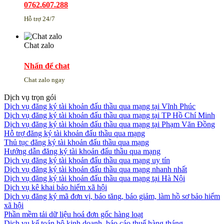
0762.607.288
Hỗ trợ 24/7
Chat zalo
Nhấn để chat
Chat zalo ngay
Dịch vụ trọn gói
Dịch vụ đăng ký tài khoản đấu thầu qua mạng tại Vĩnh Phúc
Dịch vụ đăng ký tài khoản đấu thầu qua mạng tại TP Hồ Chí Minh
Dịch vụ đăng ký tài khoản đấu thầu qua mạng tại Phạm Văn Đồng
Hỗ trợ đăng ký tài khoản đấu thầu qua mạng
Thủ tục đăng ký tài khoản đấu thầu qua mạng
Hướng dẫn đăng ký tài khoản đấu thầu qua mạng
Dịch vụ đăng ký tài khoản đấu thầu qua mạng uy tín
Dịch vụ đăng ký tài khoản đấu thầu qua mạng nhanh nhất
Dịch vụ đăng ký tài khoản đấu thầu qua mạng tại Hà Nội
Dịch vụ kê khai bảo hiểm xã hội
Dịch vụ đăng ký mã đơn vị, báo tăng, báo giảm, làm hồ sơ bảo hiểm
xã hội
Phần mềm tải dữ liệu hoá đơn gốc hàng loạt
Dịch vụ kế toán hộ kinh doanh, báo cáo thuế hàng tháng