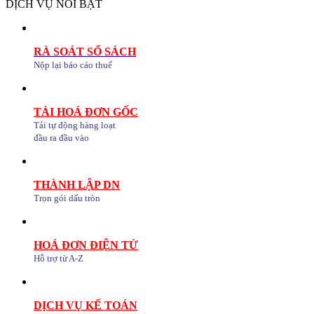
DỊCH VỤ NỔI BẬT
RÀ SOÁT SỔ SÁCH
Nộp lại báo cáo thuế
TẢI HOÁ ĐƠN GỐC
Tải tự động hàng loạt
đầu ra đầu vào
THÀNH LẬP DN
Trọn gói dấu tròn
HOÁ ĐƠN ĐIỆN TỬ
Hỗ trợ từ A-Z
DỊCH VỤ KẾ TOÁN