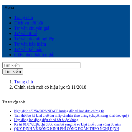
Menu
Trang chủ
Dịch vụ nổi bật
Tư vấn chuyển giá
Tư vấn thuế
Tư vấn doanh nghiệp
Tư vấn bảo hiểm
Tư vấn kế toán
Giấy phép hành nghề
Trang chủ
Chính sách mới có hiệu lực từ 11/2018
Tin tức cập nhật
Nghị định số 254/2026/NĐ-CP hướng dẫn về hoá đơn chứng từ
Tạm thời bỏ kê khai thuế thu nhập cá nhân theo tháng (chuyển sang khai theo quý)
Hợp đồng lao động điện tử có bắt buộc không
Kể từ 01/07/2026, chỉ được khai bổ sung hồ sơ khai thuế trong vòng 05 năm
QUY ĐỊNH VỀ ĐÓNG KINH PHÍ CÔNG ĐOÀN THEO NGHỊ ĐỊNH