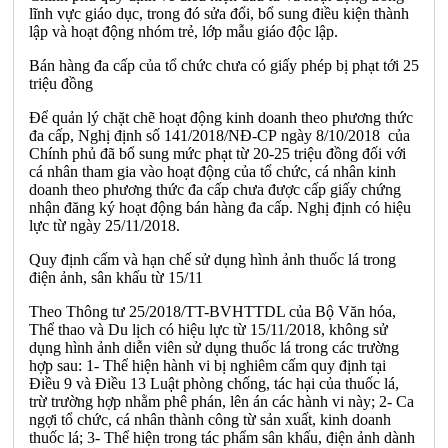
lĩnh vực giáo dục, trong đó sửa đổi, bổ sung điều kiện thành
lập và hoạt động nhóm trẻ, lớp mẫu giáo độc lập.
Bán hàng đa cấp của tổ chức chưa có giấy phép bị phạt tới 25
triệu đồng
Để quản lý chặt chẽ hoạt động kinh doanh theo phương thức
đa cấp, Nghị định số 141/2018/NĐ-CP ngày 8/10/2018 của
Chính phủ đã bổ sung mức phạt từ 20-25 triệu đồng đối với
cá nhân tham gia vào hoạt động của tổ chức, cá nhân kinh
doanh theo phương thức đa cấp chưa được cấp giấy chứng
nhận đăng ký hoạt động bán hàng đa cấp. Nghị định có hiệu
lực từ ngày 25/11/2018.
Quy định cấm và hạn chế sử dụng hình ảnh thuốc lá trong
điện ảnh, sân khấu từ 15/11
Theo Thông tư 25/2018/TT-BVHTTDL của Bộ Văn hóa,
Thể thao và Du lịch có hiệu lực từ 15/11/2018, không sử
dụng hình ảnh diễn viên sử dụng thuốc lá trong các trường
hợp sau: 1- Thể hiện hành vi bị nghiêm cấm quy định tại
Điều 9 và Điều 13 Luật phòng chống, tác hại của thuốc lá,
trừ trường hợp nhằm phê phán, lên án các hành vi này; 2- Ca
ngợi tổ chức, cá nhân thành công từ sản xuất, kinh doanh
thuốc lá; 3- Thể hiện trong tác phẩm sân khấu, điện ảnh dành