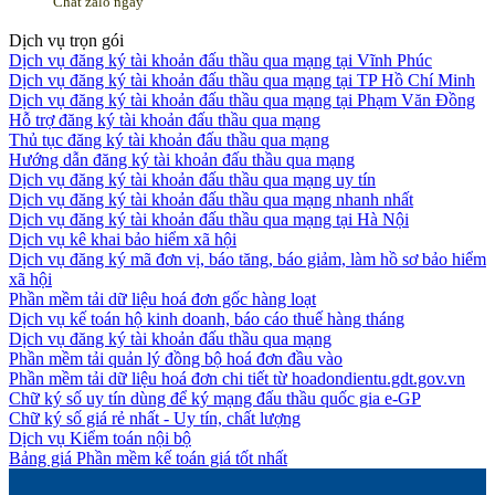
Chat zalo ngay
Dịch vụ trọn gói
Dịch vụ đăng ký tài khoản đấu thầu qua mạng tại Vĩnh Phúc
Dịch vụ đăng ký tài khoản đấu thầu qua mạng tại TP Hồ Chí Minh
Dịch vụ đăng ký tài khoản đấu thầu qua mạng tại Phạm Văn Đồng
Hỗ trợ đăng ký tài khoản đấu thầu qua mạng
Thủ tục đăng ký tài khoản đấu thầu qua mạng
Hướng dẫn đăng ký tài khoản đấu thầu qua mạng
Dịch vụ đăng ký tài khoản đấu thầu qua mạng uy tín
Dịch vụ đăng ký tài khoản đấu thầu qua mạng nhanh nhất
Dịch vụ đăng ký tài khoản đấu thầu qua mạng tại Hà Nội
Dịch vụ kê khai bảo hiểm xã hội
Dịch vụ đăng ký mã đơn vị, báo tăng, báo giảm, làm hồ sơ bảo hiểm
xã hội
Phần mềm tải dữ liệu hoá đơn gốc hàng loạt
Dịch vụ kế toán hộ kinh doanh, báo cáo thuế hàng tháng
Dịch vụ đăng ký tài khoản đấu thầu qua mạng
Phần mềm tải quản lý đồng bộ hoá đơn đầu vào
Phần mềm tải dữ liệu hoá đơn chi tiết từ hoadondientu.gdt.gov.vn
Chữ ký số uy tín dùng để ký mạng đấu thầu quốc gia e-GP
Chữ ký số giá rẻ nhất - Uy tín, chất lượng
Dịch vụ Kiểm toán nội bộ
Bảng giá Phần mềm kế toán giá tốt nhất