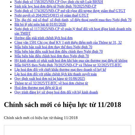
Nghị định số 158/2025/NĐ-CP Quy định chi tiết Luật BHXH
Sinh trắc học hoá đơn điện tử Nghị định 70/2025/NĐ-CP
Nghị định số 174/2025/NĐ-CP mở rất rộng đối tượng được giảm thuế GTGT
Nghị quyết sô 204/2025/QH15 về giảm thuế GTGT
Tên, địa chỉ, mã số thuế, số định danh, số điện thoại người mua theo Nghị định 70
Bãi bỏ lệ phí môn bài từ 01/01/2026
Nghị định số 117/2025/NĐ-CP về quản lý thuế đối với hoạt động kinh doanh trên
sàn TMĐT
Hướng dẫn giải trình chênh lệch hoá đơn
Công văn 1591 Chi cục thuế KV I giới thiệu điểm mới của Thông tư 31, 32
Mẫu biên bản xuất hoá đơn thay thế theo Nghị định 70
Mẫu biên bản điều xuất hoá đơn điều chỉnh theo Nghị định 70
Mẫu biên bản điều chỉnh hoá đơn theo Nghị định 70
Hộ kinh doanh có phải xuất hoá đơn khi bán qua sàn thương mại điện tử không
Mẫu 04/SS theo Nghi định 70/2025/NĐ-CP và Thông tư 32/2025/TT-BTC
Lập hoá đơn đối với chiết khấu thương mại theo doanh số luỹ kế
Lập hoá đơn đối với phần chênh lệch khi thanh quyết toán
Quy định xuất hoá đơn trả lại hàng từ 01/06/2025
Thông tư số 32/2025/TT-BTC về hoá đơn chứng từ
Hoá đơn thương mại điện tử là gì
Quy trình đăng ký sử dụng hoá đơn đối với hộ kinh doanh
Chính sách mới có hiệu lực từ 11/2018
Chính sách mới có hiệu lực từ tháng 11/2018