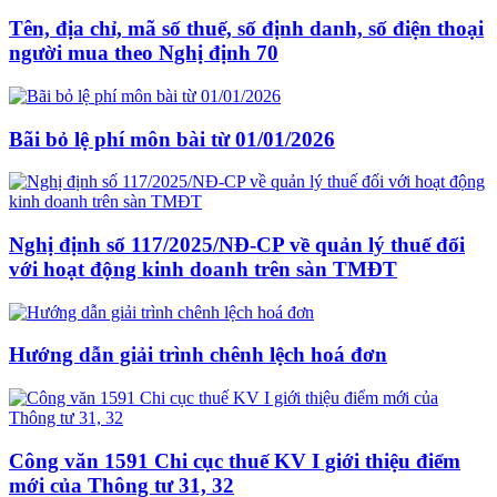
Tên, địa chỉ, mã số thuế, số định danh, số điện thoại
người mua theo Nghị định 70
Bãi bỏ lệ phí môn bài từ 01/01/2026
Nghị định số 117/2025/NĐ-CP về quản lý thuế đối
với hoạt động kinh doanh trên sàn TMĐT
Hướng dẫn giải trình chênh lệch hoá đơn
Công văn 1591 Chi cục thuế KV I giới thiệu điểm
mới của Thông tư 31, 32