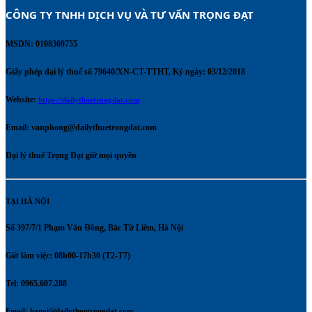
CÔNG TY TNHH DỊCH VỤ VÀ TƯ VẤN TRỌNG ĐẠT 
MSDN: 0108369755
Giấy phép đại lý thuế số 79640/XN-CT-TTHT, Ký ngày: 03/12/2018
Website:
https://dailythuetrongdat.com
Email:
vanphong@dailythuetrongdat.com
Đại lý thuế Trọng Đạt giữ mọi quyền
TẠI HÀ NỘI
Số 397/7/1 Phạm Văn Đồng, Bắc Từ Liêm, Hà Nội
Giờ làm việc: 08h00-17h30 (T2-T7)
Tel: 0965.607.288
Email:
hanoi@dailythuetrongdat.com