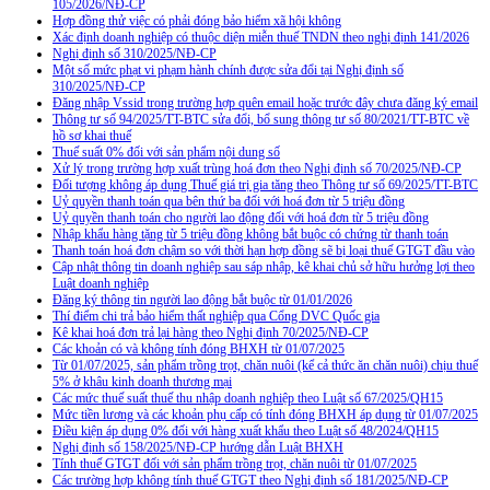
105/2026/NĐ-CP
Hợp đồng thử việc có phải đóng bảo hiểm xã hội không
Xác định doanh nghiệp có thuộc diện miễn thuế TNDN theo nghị định 141/2026
Nghị định số 310/2025/NĐ-CP
Một số mức phạt vi phạm hành chính được sửa đổi tại Nghị định số
310/2025/NĐ-CP
Đăng nhập Vssid trong trường hợp quên email hoặc trước đây chưa đăng ký email
Thông tư số 94/2025/TT-BTC sửa đổi, bổ sung thông tư số 80/2021/TT-BTC về
hồ sơ khai thuế
Thuế suất 0% đối với sản phẩm nội dung số
Xử lý trong trường hợp xuất trùng hoá đơn theo Nghị định số 70/2025/NĐ-CP
Đối tượng không áp dụng Thuế giá trị gia tăng theo Thông tư số 69/2025/TT-BTC
Uỷ quyền thanh toán qua bên thứ ba đối với hoá đơn từ 5 triệu đồng
Uỷ quyền thanh toán cho người lao động đối với hoá đơn từ 5 triệu đồng
Nhập khẩu hàng tặng từ 5 triệu đồng không bắt buộc có chứng từ thanh toán
Thanh toán hoá đơn chậm so với thời hạn hợp đồng sẽ bị loại thuế GTGT đầu vào
Cập nhật thông tin doanh nghiệp sau sáp nhập, kê khai chủ sở hữu hưởng lợi theo
Luật doanh nghiệp
Đăng ký thông tin người lao động bắt buộc từ 01/01/2026
Thí điểm chi trả bảo hiểm thất nghiệp qua Cổng DVC Quốc gia
Kê khai hoá đơn trả lại hàng theo Nghị định 70/2025/NĐ-CP
Các khoản có và không tính đóng BHXH từ 01/07/2025
Từ 01/07/2025, sản phẩm trồng trọt, chăn nuôi (kể cả thức ăn chăn nuôi) chịu thuế
5% ở khâu kinh doanh thương mại
Các mức thuế suất thuế thu nhập doanh nghiệp theo Luật số 67/2025/QH15
Mức tiền lương và các khoản phụ cấp có tính đóng BHXH áp dụng từ 01/07/2025
Điều kiện áp dụng 0% đối với hàng xuất khẩu theo Luật số 48/2024/QH15
Nghị định số 158/2025/NĐ-CP hướng dẫn Luật BHXH
Tính thuế GTGT đối với sản phẩm trồng trọt, chăn nuôi từ 01/07/2025
Các trường hợp không tính thuế GTGT theo Nghị định số 181/2025/NĐ-CP