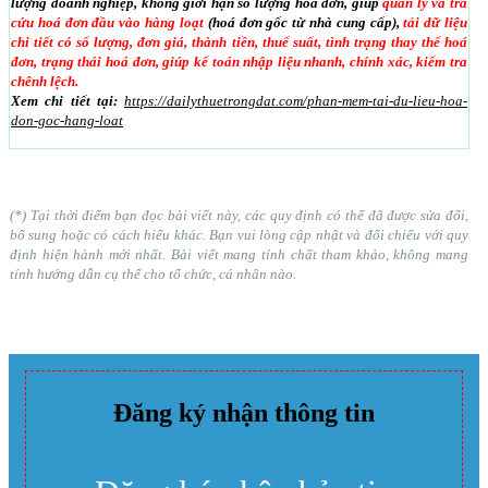
lượng doanh nghiệp, không giới hạn số lượng hoá đơn, giúp
quản lý và tra
cứu hoá đơn đầu vào hàng loạt
(hoá đơn gốc từ nhà cung cấp),
tải dữ liệu
chi tiết có số lượng, đơn giá, thành tiền, thuế suất, tình trạng thay thế hoá
đơn, trạng thái hoá đơn, giúp kế toán nhập liệu nhanh, chính xác, kiểm tra
chênh lệch.
Xem chi tiết tại:
https://dailythuetrongdat.com/phan-mem-tai-du-lieu-hoa-
don-goc-hang-loat
(*) Tại thời điểm bạn đọc bài viết này, các quy định có thể đã được sửa đổi,
bổ sung hoặc có cách hiểu khác. Bạn vui lòng cập nhật và đối chiếu với quy
định hiện hành mới nhất. Bài viết mang tính chất tham khảo, không mang
tính hướng dẫn cụ thể cho tổ chức, cá nhân nào.
Đăng ký nhận thông tin