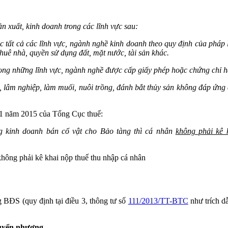
n xuất, kinh doanh trong các lĩnh vực sau:
c tất cả các lĩnh vực, ngành nghề kinh doanh theo quy định của pháp 
thuê nhà, quyền sử dụng đất, mặt nước, tài sản khác.
ong những lĩnh vực, ngành nghề được cấp giấy phép hoặc chứng chỉ h
, lâm nghiệp, làm muối, nuôi trồng, đánh bắt thủy sản không đáp ứng 
1 năm 2015 của Tổng Cục thuế:
g kinh doanh bán cổ vật cho Bảo tàng thì cá nhân
không phải kê
không phải kê khai nộp thuế thu nhập cá nhân
BĐS (quy định tại điều 3, thông tư số
111/2013/TT-BTC
như trích d
uyển nhượng