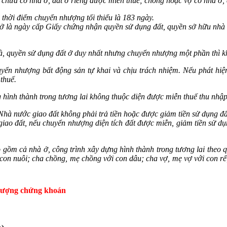
chưa có nhà ở, đất ở riêng được miễn thuế; chồng hoặc vợ có nhà ở,
 thời điểm chuyển nhượng tối thiểu là 183 ngày.
ở là ngày cấp Giấy chứng nhận quyền sử dụng đất, quyền sở hữu nhà ở 
, quyền sử dụng đất ở duy nhất nhưng chuyển nhượng một phần thì 
ển nhượng bất động sản tự khai và chịu trách nhiệm. Nếu phát hiện 
thuế.
hình thành trong tương lai không thuộc diện được miễn thuế thu nhập
Nhà nước giao đất không phải trả tiền hoặc được giảm tiền sử dụng đấ
iao đất, nếu chuyển nhượng diện tích đất được miễn, giảm tiền sử dụn
 gồm cả nhà ở, công trình xây dựng hình thành trong tương lai theo 
 con nuôi; cha chồng, mẹ chồng với con dâu; cha vợ, mẹ vợ với con rể;
hượng chứng khoán