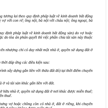
g tương lai theo quy định pháp luật về kinh doanh bất động
 vợ với con rể; ông nội, bà nội với cháu nội; ông ngoại, bà
quy định pháp luật về kinh doanh bất động sản) do vợ hoặc
c do tòa án phán quyết thì việc phân chia tài sản này thuộc
uyển nhượng chỉ có duy nhất một nhà ở, quyền sử dụng đất ở
thời đáp ứng các điều kiện sau:
nh xây dựng gắn liền với thửa đất đó) tại thời điểm chuyển
ở và tài sản khác gắn liền với đất.
ở hữu nhà ở, quyền sử dụng đất ở nơi khác được miễn thuế;
ễn thuế.
ưng vợ hoặc chồng còn có nhà ở, đất ở riêng, khi chuyển