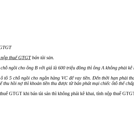
ế GTGT
i nộp thuế GTGT
bán tài sản.
hỗ ngồi cho ông B với giá là 600 triệu đồng thì ông A không phải kê k
 ô tô 5 chỗ ngồi cho ngân hàng VC để vay tiền. Đến thời hạn phải t
ể thu hồi nợ thì khoản tiền thu được từ bán phát mại chiếc ôtô thế ch
thuế GTGT khi bán tài sản thì không phải kê khai, tính nộp thuế GTG