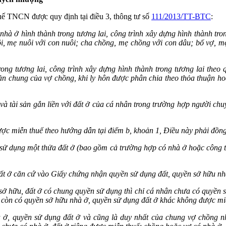
uế TNCN được quy định tại điều 3, thông tư số
111/2013/TT-BTC
:
à ở hình thành trong tương lai, công trình xây dựng hình thành tron
i, mẹ nuôi với con nuôi; cha chồng, mẹ chồng với con dâu; bố vợ, mẹ
ng tương lai, công trình xây dựng hình thành trong tương lai theo 
sản chung của vợ chồng, khi ly hôn được phân chia theo thỏa thuận hoặ
à tài sản gắn liền với đất ở của cá nhân trong trường hợp người ch
c miễn thuế theo hướng dẫn tại điểm b, khoản 1, Điều này phải đồng 
sử dụng một thửa đất ở (bao gồm cả trường hợp có nhà ở hoặc công trì
ất ở căn cứ vào Giấy chứng nhận quyền sử dụng đất, quyền sở hữu nhà 
ở hữu, đất ở có chung quyền sử dụng thì chỉ cá nhân chưa có quyền s
 còn có quyền sở hữu nhà ở, quyền sử dụng đất ở khác không được mi
 ở, quyền sử dụng đất ở và cũng là duy nhất của chung vợ chồng nh