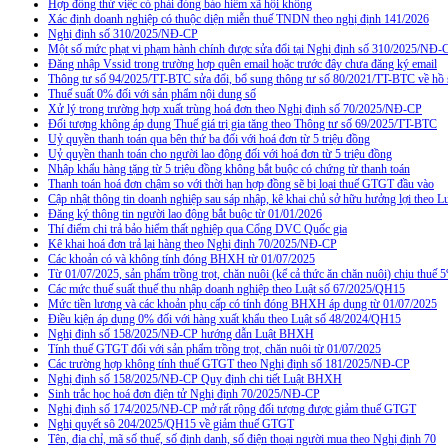
Hợp đồng thử việc có phải đóng bảo hiểm xã hội không
Xác định doanh nghiệp có thuộc diện miễn thuế TNDN theo nghị định 141/2026
Nghị định số 310/2025/NĐ-CP
Một số mức phạt vi phạm hành chính được sửa đổi tại Nghị định số 310/2025/NĐ-
Đăng nhập Vssid trong trường hợp quên email hoặc trước đây chưa đăng ký email
Thông tư số 94/2025/TT-BTC sửa đổi, bổ sung thông tư số 80/2021/TT-BTC về hồ s
Thuế suất 0% đối với sản phẩm nội dung số
Xử lý trong trường hợp xuất trùng hoá đơn theo Nghị định số 70/2025/NĐ-CP
Đối tượng không áp dụng Thuế giá trị gia tăng theo Thông tư số 69/2025/TT-BTC
Uỷ quyền thanh toán qua bên thứ ba đối với hoá đơn từ 5 triệu đồng
Uỷ quyền thanh toán cho người lao động đối với hoá đơn từ 5 triệu đồng
Nhập khẩu hàng tặng từ 5 triệu đồng không bắt buộc có chứng từ thanh toán
Thanh toán hoá đơn chậm so với thời hạn hợp đồng sẽ bị loại thuế GTGT đầu vào
Cập nhật thông tin doanh nghiệp sau sáp nhập, kê khai chủ sở hữu hưởng lợi theo L
Đăng ký thông tin người lao động bắt buộc từ 01/01/2026
Thí điểm chi trả bảo hiểm thất nghiệp qua Cổng DVC Quốc gia
Kê khai hoá đơn trả lại hàng theo Nghị định 70/2025/NĐ-CP
Các khoản có và không tính đóng BHXH từ 01/07/2025
Từ 01/07/2025, sản phẩm trồng trọt, chăn nuôi (kể cả thức ăn chăn nuôi) chịu thuế
Các mức thuế suất thuế thu nhập doanh nghiệp theo Luật số 67/2025/QH15
Mức tiền lương và các khoản phụ cấp có tính đóng BHXH áp dụng từ 01/07/2025
Điều kiện áp dụng 0% đối với hàng xuất khẩu theo Luật số 48/2024/QH15
Nghị định số 158/2025/NĐ-CP hướng dẫn Luật BHXH
Tính thuế GTGT đối với sản phẩm trồng trọt, chăn nuôi từ 01/07/2025
Các trường hợp không tính thuế GTGT theo Nghị định số 181/2025/NĐ-CP
Nghị định số 158/2025/NĐ-CP Quy định chi tiết Luật BHXH
Sinh trắc học hoá đơn điện tử Nghị định 70/2025/NĐ-CP
Nghị định số 174/2025/NĐ-CP mở rất rộng đối tượng được giảm thuế GTGT
Nghị quyết sô 204/2025/QH15 về giảm thuế GTGT
Tên, địa chỉ, mã số thuế, số định danh, số điện thoại người mua theo Nghị định 70