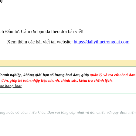
a)
ch Đầu tư. Cảm ơn bạn đã theo dõi bài viết!
Xem thêm các bài viết tại website:
https://dailythuetrongdat.com
doanh nghiệp, không giới hạn số lượng hoá đơn, giúp
quản lý và tra cứu hoá đơn
oá đơn, giúp kế toán nhập liệu nhanh, chính xác, kiểm tra chênh lệch.
goc-hang-loat
ổ sung hoặc có cách hiểu khác. Bạn vui lòng cập nhật và đối chiếu với quy định hi