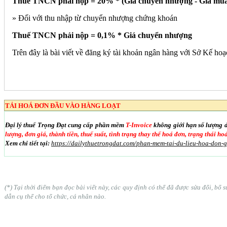
Thuế TNCN phải nộp = 20% * (Giá chuyển nhượng - Giá mu
» Đối với thu nhập từ chuyển nhượng chứng khoán
Thuế TNCN phải nộp = 0,1% * Giá chuyển nhượng
Trên đây là bài viết về đăng ký tài khoản ngân hàng với Sở Kế hoạ
TẢI HOÁ ĐƠN ĐẦU VÀO HÀNG LOẠT
Đại lý thuế Trọng Đạt cung cấp phần mềm
T-Invoice
không giới hạn số lượng 
lượng, đơn giá, thành tiền, thuế suất, tình trạng thay thế hoá đơn, trạng thái h
Xem chi tiết tại:
https://dailythuetrongdat.com/phan-mem-tai-du-lieu-hoa-don-
(*) Tại thời điểm bạn đọc bài viết này, các quy định có thể đã được sửa đổi, b
dẫn cụ thể cho tổ chức, cá nhân nào.