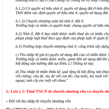
nhượng nhà ở, đất ở của chung vợ chồng thì vợ hoặc chồng 
b.1.2) Có quyền sở hữu nhà ở, quyền sử dụng đất ở tính đến
Thời điểm xác định quyền sở hữu nhà ở, quyền sử dụng đất 
b.1.3) Chuyển nhượng toàn bộ nhà ở, đất ở.
Trường hợp cá nhân có quyền hoặc chung quyền sở hữu nhà
b.2) Nhà ở, đất ở duy nhất được miễn thuế do cá nhân chuy
phạm pháp luật thuế theo quy định của pháp luật về quản lý 
b.3) Trường hợp chuyển nhượng nhà ở, công trình xây dựng 
c) Thu nhập từ giá trị quyền sử dụng đất của cá nhân được 
Trường hợp cá nhân được miễn, giảm tiền sử dụng đất khi g
bất động sản hướng dẫn tại Điều 12 Thông tư này.
d) Thu nhập từ nhận thừa kế, quà tặng là bất động sản (bao
với chồng; cha đẻ, mẹ đẻ với con đẻ; cha nuôi, mẹ nuôi với
ngoại; anh chị em ruột với nhau
."
5./ Lưu ý 2: Thuế TNCN từ chuyển nhượng vốn và chuyển n
» Đối với thu nhập từ chuyển nhượng vốn