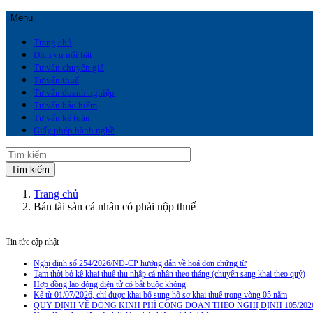
Menu
Trang chủ
Dịch vụ nổi bật
Tư vấn chuyển giá
Tư vấn thuế
Tư vấn doanh nghiệp
Tư vấn bảo hiểm
Tư vấn kế toán
Giấy phép hành nghề
Trang chủ
Bán tài sản cá nhân có phải nộp thuế
Tin tức cập nhật
Nghị định số 254/2026/NĐ-CP hướng dẫn về hoá đơn chứng từ
Tạm thời bỏ kê khai thuế thu nhập cá nhân theo tháng (chuyển sang khai theo quý)
Hợp đồng lao động điện tử có bắt buộc không
Kể từ 01/07/2026, chỉ được khai bổ sung hồ sơ khai thuế trong vòng 05 năm
QUY ĐỊNH VỀ ĐÓNG KINH PHÍ CÔNG ĐOÀN THEO NGHỊ ĐỊNH 105/202