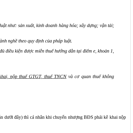
luật như: sản xuất, kinh doanh hàng hóa; xây dựng; vận tải;
ành nghề theo quy định của pháp luật.
đủ điều kiện được miễn thuế hướng dẫn tại điểm e, khoản 1,
 khai, nộp thuế GTGT, thuế TNCN
và cơ quan thuế không
ẫn dưới đây) thì cá nhân khi chuyển nhượng BĐS phải kê khai nộp