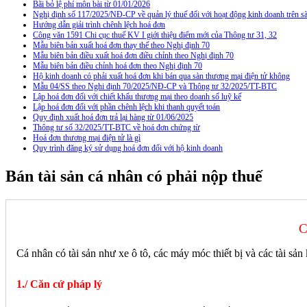
Bãi bỏ lệ phí môn bài từ 01/01/2026
Nghị định số 117/2025/NĐ-CP về quản lý thuế đối với hoạt động kinh doanh trên
Hướng dẫn giải trình chênh lệch hoá đơn
Công văn 1591 Chi cục thuế KV I giới thiệu điểm mới của Thông tư 31, 32
Mẫu biên bản xuất hoá đơn thay thế theo Nghị định 70
Mẫu biên bản điều xuất hoá đơn điều chỉnh theo Nghị định 70
Mẫu biên bản điều chỉnh hoá đơn theo Nghị định 70
Hộ kinh doanh có phải xuất hoá đơn khi bán qua sàn thương mại điện tử không
Mẫu 04/SS theo Nghi định 70/2025/NĐ-CP và Thông tư 32/2025/TT-BTC
Lập hoá đơn đối với chiết khấu thương mại theo doanh số luỹ kế
Lập hoá đơn đối với phần chênh lệch khi thanh quyết toán
Quy định xuất hoá đơn trả lại hàng từ 01/06/2025
Thông tư số 32/2025/TT-BTC về hoá đơn chứng từ
Hoá đơn thương mại điện tử là gì
Quy trình đăng ký sử dụng hoá đơn đối với hộ kinh doanh
Bán tài sản cá nhân có phải nộp thuế
C
Cá nhân có tài sản như xe ô tô, các máy móc thiết bị và các tài s
1./ Căn cứ pháp lý