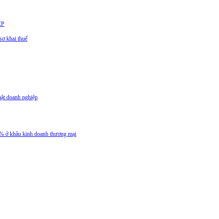
CP
ơ khai thuế
uật doanh nghiệp
 5% ở khâu kinh doanh thương mại