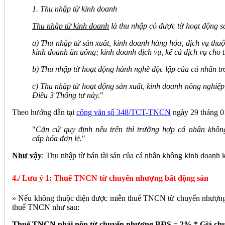
1. Thu nhập từ kinh doanh
Thu nhập từ kinh doanh
là thu nhập có được từ hoạt động sả
a) Thu nhập từ sản xuất, kinh doanh hàng hóa, dịch vụ thuộ
kinh doanh ăn uống; kinh doanh dịch vụ, kể cả dịch vụ cho 
b) Thu nhập từ hoạt động hành nghề độc lập của cá nhân tr
c) Thu nhập từ hoạt động sản xuất, kinh doanh nông nghiệp
Điều 3 Thông tư này.
"
Theo hướng dẫn tại
công văn số 348/TCT-TNCN
ngày 29 tháng 0
"
Căn cứ quy định nêu trên thì trường hợp cá nhân khôn
cấp hóa đơn lẻ.
"
Như vậy
: Thu nhập từ bán tài sản của cá nhân không kinh doanh 
4./ Lưu ý 1: Thuế TNCN từ chuyển nhượng bất động sản
» Nếu không thuộc diện được miễn thuế TNCN từ chuyển nhượng 
thuế TNCN như sau:
Thuế TNCN phải nộp từ chuyển nhượng BĐS = 2% * Giá ch