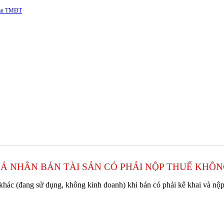
 sàn TMĐT
Á NHÂN BÁN TÀI SẢN CÓ PHẢI NỘP THUẾ KHÔ
ản khác (đang sử dụng, không kinh doanh) khi bán có phải kê khai và nộ