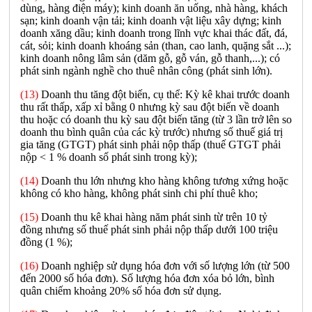
dùng, hàng điện máy); kinh doanh ăn uống, nhà hàng, khách
sạn; kinh doanh vận tải; kinh doanh vật liệu xây dựng; kinh
doanh xăng dầu; kinh doanh trong lĩnh vực khai thác đất, đá,
cát, sỏi; kinh doanh khoáng sản (than, cao lanh, quặng sắt ...);
kinh doanh nông lâm sản (dăm gỗ, gỗ ván, gỗ thanh,...); có
phát sinh ngành nghề cho thuê nhân công (phát sinh lớn).
(13)
Doanh thu tăng đột biến, cụ thể: Kỳ kê khai trước doanh
thu rất thấp, xấp xỉ bằng 0 nhưng kỳ sau đột biến về doanh
thu hoặc có doanh thu kỳ sau đột biến tăng (từ 3 lần trở lên so
doanh thu bình quân của các kỳ trước) nhưng số thuế giá trị
gia tăng (GTGT) phát sinh phải nộp thấp (thuế GTGT phải
nộp < 1 % doanh số phát sinh trong kỳ);
(14)
Doanh thu lớn nhưng kho hàng không tương xứng hoặc
không có kho hàng, không phát sinh chi phí thuê kho;
(15)
Doanh thu kê khai hàng năm phát sinh từ trên 10 tỷ
đồng nhưng số thuế phát sinh phải nộp thấp dưới 100 triệu
đồng (1 %);
(16)
Doanh nghiệp sử dụng hóa đơn với số lượng lớn (từ 500
đến 2000 số hóa đơn). Số lượng hóa đơn xóa bỏ lớn, bình
quân chiếm khoảng 20% số hóa đơn sử dụng.