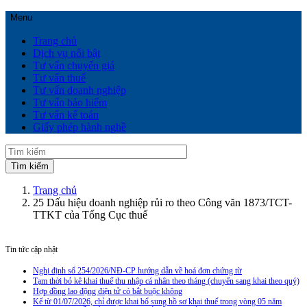
Menu
Trang chủ
Dịch vụ nổi bật
Tư vấn chuyển giá
Tư vấn thuế
Tư vấn doanh nghiệp
Tư vấn bảo hiểm
Tư vấn kế toán
Giấy phép hành nghề
Trang chủ
25 Dấu hiệu doanh nghiệp rủi ro theo Công văn 1873/TCT-
TTKT của Tổng Cục thuế
Tin tức cập nhật
Nghị định số 254/2026/NĐ-CP hướng dẫn về hoá đơn chứng từ
Tạm thời bỏ kê khai thuế thu nhập cá nhân theo tháng (chuyển sang khai theo quý)
Hợp đồng lao động điện tử có bắt buộc không
Kể từ 01/07/2026, chỉ được khai bổ sung hồ sơ khai thuế trong vòng 05 năm