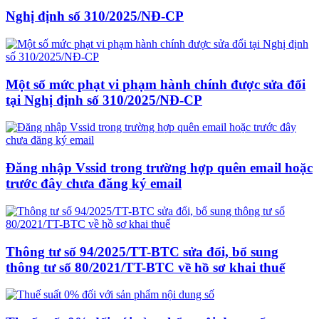
Nghị định số 310/2025/NĐ-CP
Một số mức phạt vi phạm hành chính được sửa đổi
tại Nghị định số 310/2025/NĐ-CP
Đăng nhập Vssid trong trường hợp quên email hoặc
trước đây chưa đăng ký email
Thông tư số 94/2025/TT-BTC sửa đổi, bổ sung
thông tư số 80/2021/TT-BTC về hồ sơ khai thuế