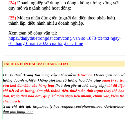
(24)
Doanh nghiệp sử dụng lao động không tương xứng với
quy mô và ngành nghề hoạt động;
(25)
Một cá nhân đứng tên (người đại diện theo pháp luật)
thành lập, điều hành nhiều doanh nghiệp.
Xem toàn bộ công văn tại:
https://dailythuetrongdat.com/cong-van-so-1873-tct-ttkt-ngay-
01-thang-6-nam-2022-cua-tong-cuc-thue
TẢI HOÁ ĐƠN ĐẦU VÀO HÀNG LOẠT
Đại lý thuế Trọng Đạt cung cấp phần mềm
T-Invoice
không giới hạn số
lượng doanh nghiệp, không giới hạn số lượng hoá đơn, giúp
quản lý và tra
cứu hoá đơn đầu vào hàng loạt
(hoá đơn gốc từ nhà cung cấp),
tải dữ liệu
chi tiết có số lượng, đơn giá, thành tiền, thuế suất, tình trạng thay thế hoá
đơn, trạng thái hoá đơn, giúp kế toán nhập liệu nhanh, chính xác, kiểm tra
chênh lệch.
Xem chi tiết tại:
https://dailythuetrongdat.com/phan-mem-tai-du-lieu-hoa-
don-goc-hang-loat