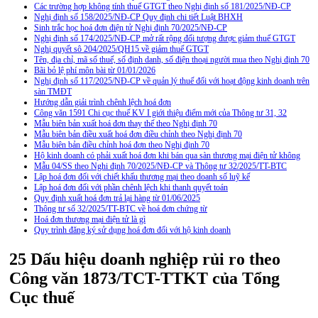
Các trường hợp không tính thuế GTGT theo Nghị định số 181/2025/NĐ-CP
Nghị định số 158/2025/NĐ-CP Quy định chi tiết Luật BHXH
Sinh trắc học hoá đơn điện tử Nghị định 70/2025/NĐ-CP
Nghị định số 174/2025/NĐ-CP mở rất rộng đối tượng được giảm thuế GTGT
Nghị quyết sô 204/2025/QH15 về giảm thuế GTGT
Tên, địa chỉ, mã số thuế, số định danh, số điện thoại người mua theo Nghị định 70
Bãi bỏ lệ phí môn bài từ 01/01/2026
Nghị định số 117/2025/NĐ-CP về quản lý thuế đối với hoạt động kinh doanh trên
sàn TMĐT
Hướng dẫn giải trình chênh lệch hoá đơn
Công văn 1591 Chi cục thuế KV I giới thiệu điểm mới của Thông tư 31, 32
Mẫu biên bản xuất hoá đơn thay thế theo Nghị định 70
Mẫu biên bản điều xuất hoá đơn điều chỉnh theo Nghị định 70
Mẫu biên bản điều chỉnh hoá đơn theo Nghị định 70
Hộ kinh doanh có phải xuất hoá đơn khi bán qua sàn thương mại điện tử không
Mẫu 04/SS theo Nghi định 70/2025/NĐ-CP và Thông tư 32/2025/TT-BTC
Lập hoá đơn đối với chiết khấu thương mại theo doanh số luỹ kế
Lập hoá đơn đối với phần chênh lệch khi thanh quyết toán
Quy định xuất hoá đơn trả lại hàng từ 01/06/2025
Thông tư số 32/2025/TT-BTC về hoá đơn chứng từ
Hoá đơn thương mại điện tử là gì
Quy trình đăng ký sử dụng hoá đơn đối với hộ kinh doanh
25 Dấu hiệu doanh nghiệp rủi ro theo
Công văn 1873/TCT-TTKT của Tổng
Cục thuế