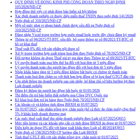
QUY ĐỊNH VỀ ĐÓNG KINH PHÍ CÔNG ĐOÀN THEO NGHỊ ĐỊNH
105/2026/NĐ-CP
Hợp đồng thử việc có phải đóng bảo hiểm xã hội không
Xác định doanh nghiệp có thuộc diện miễn thuế TNDN theo nghị định 141/2026
Nghị định số 310/2025/NĐ-CP
Một số mức phạt vi phạm hành chính được sửa đổi tại Nghị định số
310/2025/NĐ-CP
Đăng nhập Vssid trong trường hợp quên email hoặc trước đây chưa đăng ký email
Thông tư số 94/2025/TT-BTC sửa đổi, bổ sung thông tư số 80/2021/TT-BTC về
hồ sơ khai thuế
Thuế suất 0% đối với sản phẩm nội dung số
Xử lý trong trường hợp xuất trùng hoá đơn theo Nghị định số 70/2025/NĐ-CP
Đối tượng không áp dụng Thuế giá trị gia tăng theo Thông tư số 69/2025/TT-BTC
Uỷ quyền thanh toán qua bên thứ ba đối với hoá đơn từ 5 triệu đồng
Uỷ quyền thanh toán cho người lao động đối với hoá đơn từ 5 triệu đồng
Nhập khẩu hàng tặng từ 5 triệu đồng không bắt buộc có chứng từ thanh toán
Thanh toán hoá đơn chậm so với thời hạn hợp đồng sẽ bị loại thuế GTGT đầu vào
Cập nhật thông tin doanh nghiệp sau sáp nhập, kê khai chủ sở hữu hưởng lợi theo
Luật doanh nghiệp
Đăng ký thông tin người lao động bắt buộc từ 01/01/2026
Thí điểm chi trả bảo hiểm thất nghiệp qua Cổng DVC Quốc gia
Kê khai hoá đơn trả lại hàng theo Nghị định 70/2025/NĐ-CP
Các khoản có và không tính đóng BHXH từ 01/07/2025
Từ 01/07/2025, sản phẩm trồng trọt, chăn nuôi (kể cả thức ăn chăn nuôi) chịu thuế
5% ở khâu kinh doanh thương mại
Các mức thuế suất thuế thu nhập doanh nghiệp theo Luật số 67/2025/QH15
Mức tiền lương và các khoản phụ cấp có tính đóng BHXH áp dụng từ 01/07/2025
Điều kiện áp dụng 0% đối với hàng xuất khẩu theo Luật số 48/2024/QH15
Nghị định số 158/2025/NĐ-CP hướng dẫn Luật BHXH
Tính thuế GTGT đối với sản phẩm trồng trọt, chăn nuôi từ 01/07/2025