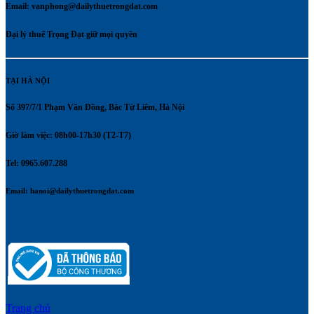
Email:
vanphong@dailythuetrongdat.com
Đại lý thuế Trọng Đạt giữ mọi quyền
TẠI HÀ NỘI
Số 397/7/1 Phạm Văn Đồng, Bắc Từ Liêm, Hà Nội
Giờ làm việc: 08h00-17h30 (T2-T7)
Tel: 0965.607.288
Email:
hanoi@dailythuetrongdat.com
Trang chủ