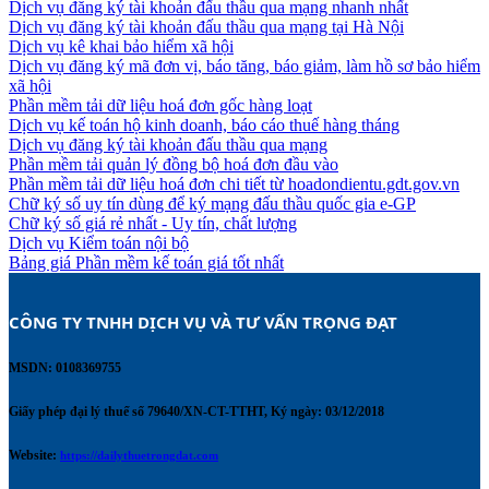
Dịch vụ đăng ký tài khoản đấu thầu qua mạng nhanh nhất
Dịch vụ đăng ký tài khoản đấu thầu qua mạng tại Hà Nội
Dịch vụ kê khai bảo hiểm xã hội
Dịch vụ đăng ký mã đơn vị, báo tăng, báo giảm, làm hồ sơ bảo hiểm
xã hội
Phần mềm tải dữ liệu hoá đơn gốc hàng loạt
Dịch vụ kế toán hộ kinh doanh, báo cáo thuế hàng tháng
Dịch vụ đăng ký tài khoản đấu thầu qua mạng
Phần mềm tải quản lý đồng bộ hoá đơn đầu vào
Phần mềm tải dữ liệu hoá đơn chi tiết từ hoadondientu.gdt.gov.vn
Chữ ký số uy tín dùng để ký mạng đấu thầu quốc gia e-GP
Chữ ký số giá rẻ nhất - Uy tín, chất lượng
Dịch vụ Kiểm toán nội bộ
Bảng giá Phần mềm kế toán giá tốt nhất
CÔNG TY TNHH DỊCH VỤ VÀ TƯ VẤN TRỌNG ĐẠT 
MSDN: 0108369755
Giấy phép đại lý thuế số 79640/XN-CT-TTHT, Ký ngày: 03/12/2018
Website:
https://dailythuetrongdat.com