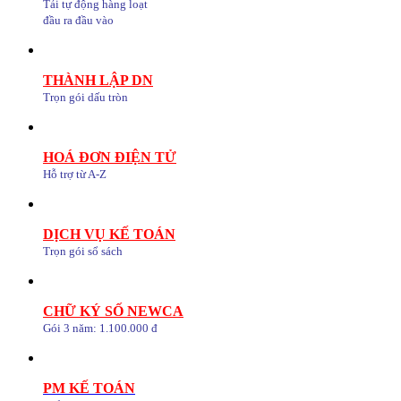
Tải tự động hàng loạt
đầu ra đầu vào
THÀNH LẬP DN
Trọn gói dấu tròn
HOÁ ĐƠN ĐIỆN TỬ
Hỗ trợ từ A-Z
DỊCH VỤ KẾ TOÁN
Trọn gói sổ sách
CHỮ KÝ SỐ NEWCA
Gói 3 năm: 1.100.000 đ
PM KẾ TOÁN