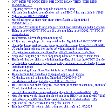
QUY ĐỊNH VỀ ĐÓNG KINH PHÍ CÔNG ĐOÀN THEO NGHỊ ĐỊNH
105/2026/NĐ-CP
Hợp đồng thử việc có phải đóng bảo hiểm xã hội không
Xác định doanh nghiệp có thuộc diện miễn thuế TNDN theo nghị định 141/2026
Nghị định số 310/2025/NĐ-CP
Một số mức phạt vi phạm hành chính được sửa đổi tại Nghị định số
310/2025/NĐ-CP
Đăng nhập Vssid trong trường hợp quên email hoặc trước đây chưa đăng ký email
Thông tư số 94/2025/TT-BTC sửa đổi, bổ sung thông tư số 80/2021/TT-BTC về
hồ sơ khai thuế
Thuế suất 0% đối với sản phẩm nội dung số
Xử lý trong trường hợp xuất trùng hoá đơn theo Nghị định số 70/2025/NĐ-CP
Đối tượng không áp dụng Thuế giá trị gia tăng theo Thông tư số 69/2025/TT-BTC
Uỷ quyền thanh toán qua bên thứ ba đối với hoá đơn từ 5 triệu đồng
Uỷ quyền thanh toán cho người lao động đối với hoá đơn từ 5 triệu đồng
Nhập khẩu hàng tặng từ 5 triệu đồng không bắt buộc có chứng từ thanh toán
Thanh toán hoá đơn chậm so với thời hạn hợp đồng sẽ bị loại thuế GTGT đầu vào
Cập nhật thông tin doanh nghiệp sau sáp nhập, kê khai chủ sở hữu hưởng lợi theo
Luật doanh nghiệp
Đăng ký thông tin người lao động bắt buộc từ 01/01/2026
Thí điểm chi trả bảo hiểm thất nghiệp qua Cổng DVC Quốc gia
Kê khai hoá đơn trả lại hàng theo Nghị định 70/2025/NĐ-CP
Các khoản có và không tính đóng BHXH từ 01/07/2025
Từ 01/07/2025, sản phẩm trồng trọt, chăn nuôi (kể cả thức ăn chăn nuôi) chịu thuế
5% ở khâu kinh doanh thương mại
Các mức thuế suất thuế thu nhập doanh nghiệp theo Luật số 67/2025/QH15
Mức tiền lương và các khoản phụ cấp có tính đóng BHXH áp dụng từ 01/07/2025
Điều kiện áp dụng 0% đối với hàng xuất khẩu theo Luật số 48/2024/QH15
Nghị định số 158/2025/NĐ-CP hướng dẫn Luật BHXH
Tính thuế GTGT đối với sản phẩm trồng trọt, chăn nuôi từ 01/07/2025