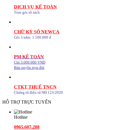
DỊCH VỤ KẾ TOÁN
Trọn gói sổ sách
CHỮ KÝ SỐ NEWCA
Gói 3 năm: 1.100.000 đ
PM KẾ TOÁN
Chỉ 3.000.000 VNĐ
Bản quyền trọn đời
CTKT THUẾ TNCN
Chứng từ điện tử NĐ 123/2020
HỖ TRỢ TRỰC TUYẾN
Hotline
0965.607.288