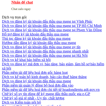
Nhấn để chat
Chat zalo ngay
Dịch vụ trọn gói
Dịch vụ đăng ký tài khoản đấu thầu qua mạng tại Vĩnh Phúc
Dịch vụ đăng ký tài khoản đấu thầu qua mạng tại TP Hồ Chí Minh
Dịch vụ đăng ký tài khoản đấu thầu qua mạng tại Phạm Văn Đồng
Hỗ trợ đăng ký tài khoản đấu thầu qua mạng
Thủ tục đăng ký tài khoản đấu thầu qua mạng
Hướng dẫn đăng ký tài khoản đấu thầu qua mạng
Dịch vụ đăng ký tài khoản đấu thầu qua mạng uy tín
Dịch vụ đăng ký tài khoản đấu thầu qua mạng nhanh nhất
Dịch vụ đăng ký tài khoản đấu thầu qua mạng tại Hà Nội
Dịch vụ kê khai bảo hiểm xã hội
Dịch vụ đăng ký mã đơn vị, báo tăng, báo giảm, làm hồ sơ bảo hiểm
xã hội
Phần mềm tải dữ liệu hoá đơn gốc hàng loạt
Dịch vụ kế toán hộ kinh doanh, báo cáo thuế hàng tháng
Dịch vụ đăng ký tài khoản đấu thầu qua mạng
Phần mềm tải quản lý đồng bộ hoá đơn đầu vào
Phần mềm tải dữ liệu hoá đơn chi tiết từ hoadondientu.gdt.gov.vn
Chữ ký số uy tín dùng để ký mạng đấu thầu quốc gia e-GP
Chữ ký số giá rẻ nhất - Uy tín, chất lượng
Dịch vụ Kiểm toán nội bộ