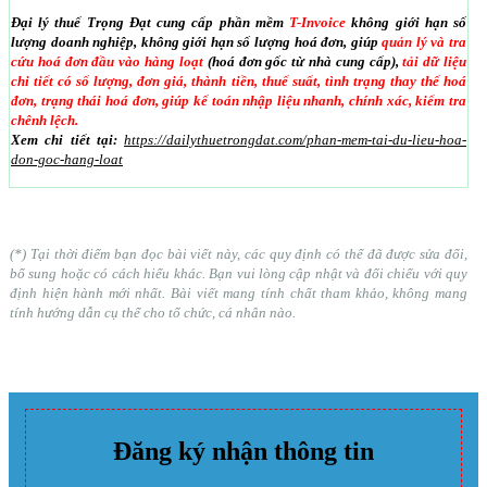
Đại lý thuế Trọng Đạt cung cấp phần mềm
T-Invoice
không giới hạn số
lượng doanh nghiệp, không giới hạn số lượng hoá đơn, giúp
quản lý và tra
cứu hoá đơn đầu vào hàng loạt
(hoá đơn gốc từ nhà cung cấp),
tải dữ liệu
chi tiết có số lượng, đơn giá, thành tiền, thuế suất, tình trạng thay thế hoá
đơn, trạng thái hoá đơn, giúp kế toán nhập liệu nhanh, chính xác, kiểm tra
chênh lệch.
Xem chi tiết tại:
https://dailythuetrongdat.com/phan-mem-tai-du-lieu-hoa-
don-goc-hang-loat
(*) Tại thời điểm bạn đọc bài viết này, các quy định có thể đã được sửa đổi,
bổ sung hoặc có cách hiểu khác. Bạn vui lòng cập nhật và đối chiếu với quy
định hiện hành mới nhất. Bài viết mang tính chất tham khảo, không mang
tính hướng dẫn cụ thể cho tổ chức, cá nhân nào.
Đăng ký nhận thông tin