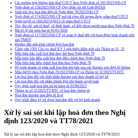
Các trường hợp không tính thuế GTGT theo Nghị định số 181/2025/NĐ-CP
Nghị định số 158/2025/NĐ-CP Quy định chi tiết Luật BHXH
Sinh trắc học hoá đơn điện tử Nghị định 70/2025/NĐ-CP
Nghị định số 174/2025/NĐ-CP mở rất rộng đối tượng được giảm thuế GTGT
Nghị quyết sô 204/2025/QH15 về giảm thuế GTGT
Tên, địa chỉ, mã số thuế, số định danh, số điện thoại người mua theo Nghị định 70
Bãi bỏ lệ phí môn bài từ 01/01/2026
Nghị định số 117/2025/NĐ-CP về quản lý thuế đối với hoạt động kinh doanh trên
sàn TMĐT
Hướng dẫn giải trình chênh lệch hoá đơn
Công văn 1591 Chi cục thuế KV I giới thiệu điểm mới của Thông tư 31, 32
Mẫu biên bản xuất hoá đơn thay thế theo Nghị định 70
Mẫu biên bản điều xuất hoá đơn điều chỉnh theo Nghị định 70
Mẫu biên bản điều chỉnh hoá đơn theo Nghị định 70
Hộ kinh doanh có phải xuất hoá đơn khi bán qua sàn thương mại điện tử không
Mẫu 04/SS theo Nghi định 70/2025/NĐ-CP và Thông tư 32/2025/TT-BTC
Lập hoá đơn đối với chiết khấu thương mại theo doanh số luỹ kế
Lập hoá đơn đối với phần chênh lệch khi thanh quyết toán
Quy định xuất hoá đơn trả lại hàng từ 01/06/2025
Thông tư số 32/2025/TT-BTC về hoá đơn chứng từ
Hoá đơn thương mại điện tử là gì
Quy trình đăng ký sử dụng hoá đơn đối với hộ kinh doanh
Xử lý sai sót khi lập hoá đơn theo Nghị
định 123/2020 và TT78/2021
Xử lý sai sót khi lập hoá đơn theo Nghị định 123/2020 và TT78/2021