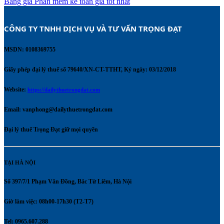
Bảng giá Phần mềm kế toán giá tốt nhất
CÔNG TY TNHH DỊCH VỤ VÀ TƯ VẤN TRỌNG ĐẠT 
MSDN: 0108369755
Giấy phép đại lý thuế số 79640/XN-CT-TTHT, Ký ngày: 03/12/2018
Website:
https://dailythuetrongdat.com
Email:
vanphong@dailythuetrongdat.com
Đại lý thuế Trọng Đạt giữ mọi quyền
TẠI HÀ NỘI
Số 397/7/1 Phạm Văn Đồng, Bắc Từ Liêm, Hà Nội
Giờ làm việc: 08h00-17h30 (T2-T7)
Tel: 0965.607.288