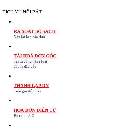
DỊCH VỤ NỔI BẬT
RÀ SOÁT SỔ SÁCH
Nộp lại báo cáo thuế
TẢI HOÁ ĐƠN GỐC
Tải tự động hàng loạt
đầu ra đầu vào
THÀNH LẬP DN
Trọn gói dấu tròn
HOÁ ĐƠN ĐIỆN TỬ
Hỗ trợ từ A-Z