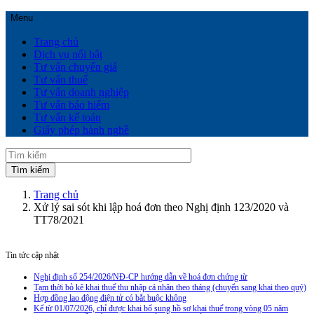
Menu
Trang chủ
Dịch vụ nổi bật
Tư vấn chuyển giá
Tư vấn thuế
Tư vấn doanh nghiệp
Tư vấn bảo hiểm
Tư vấn kế toán
Giấy phép hành nghề
Trang chủ
Xử lý sai sót khi lập hoá đơn theo Nghị định 123/2020 và
TT78/2021
Tin tức cập nhật
Nghị định số 254/2026/NĐ-CP hướng dẫn về hoá đơn chứng từ
Tạm thời bỏ kê khai thuế thu nhập cá nhân theo tháng (chuyển sang khai theo quý)
Hợp đồng lao động điện tử có bắt buộc không
Kể từ 01/07/2026, chỉ được khai bổ sung hồ sơ khai thuế trong vòng 05 năm