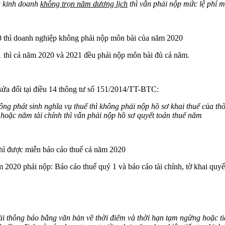
g kinh doanh
không trọn năm dương lịch
thì vẫn phải nộp mức lệ phí 
0 thì doanh nghiệp không phải nộp môn bài của năm 2020
 thì cả năm 2020 và 2021 đều phải nộp môn bài đủ cả năm.
ửa đổi tại điều 14 thông tư số 151/2014/TT-BTC:
ông phát sinh nghĩa vụ thuế thì không phải nộp hồ sơ khai thuế của 
oặc năm tài chính thì vẫn phải nộp hồ sơ quyết toán thuế năm
hì được miễn báo cáo thuế cả năm 2020
2020 phải nộp: Báo cáo thuế quý 1 và báo cáo tài chính, tờ khai quyế
 thông báo bằng văn bản về thời điểm và thời hạn tạm ngừng hoặc t