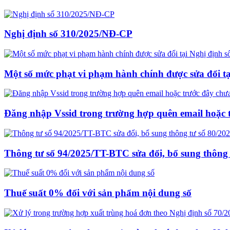
Nghị định số 310/2025/NĐ-CP
Một số mức phạt vi phạm hành chính được sửa đổi t
Đăng nhập Vssid trong trường hợp quên email hoặc 
Thông tư số 94/2025/TT-BTC sửa đổi, bổ sung thông 
Thuế suất 0% đối với sản phẩm nội dung số