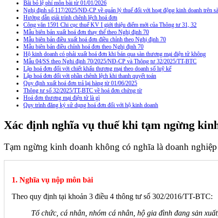
Bãi bỏ lệ phí môn bài từ 01/01/2026
Nghị định số 117/2025/NĐ-CP về quản lý thuế đối với hoạt động kinh doanh trên
Hướng dẫn giải trình chênh lệch hoá đơn
Công văn 1591 Chi cục thuế KV I giới thiệu điểm mới của Thông tư 31, 32
Mẫu biên bản xuất hoá đơn thay thế theo Nghị định 70
Mẫu biên bản điều xuất hoá đơn điều chỉnh theo Nghị định 70
Mẫu biên bản điều chỉnh hoá đơn theo Nghị định 70
Hộ kinh doanh có phải xuất hoá đơn khi bán qua sàn thương mại điện tử không
Mẫu 04/SS theo Nghi định 70/2025/NĐ-CP và Thông tư 32/2025/TT-BTC
Lập hoá đơn đối với chiết khấu thương mại theo doanh số luỹ kế
Lập hoá đơn đối với phần chênh lệch khi thanh quyết toán
Quy định xuất hoá đơn trả lại hàng từ 01/06/2025
Thông tư số 32/2025/TT-BTC về hoá đơn chứng từ
Hoá đơn thương mại điện tử là gì
Quy trình đăng ký sử dụng hoá đơn đối với hộ kinh doanh
Xác định nghĩa vụ thuế khi tạm ngừng kin
Tạm ngừng kinh doanh không có nghĩa là doanh nghiệp 
1. Nghĩa vụ nộp môn bài
Theo quy định tại khoản 3 điều 4 thông tư số 302/2016/TT-BTC:
Tổ chức, cá nhân, nhóm cá nhân, hộ gia đình đang sản xuất