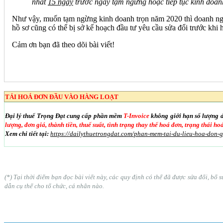
nhất
15 ngày
trước ngày tạm ngừng hoặc tiếp tục kinh doanh
Như vậy, muốn tạm ngừng kinh doanh trọn năm 2020 thì doanh nghi
hồ sơ cũng có thể bị sở kế hoạch đầu tư yêu cầu sửa đổi trước khi h
Cảm ơn bạn đã theo dõi bài viết!
TẢI HOÁ ĐƠN ĐẦU VÀO HÀNG LOẠT
Đại lý thuế Trọng Đạt cung cấp phần mềm
T-Invoice
không giới hạn số lượng 
lượng, đơn giá, thành tiền, thuế suất, tình trạng thay thế hoá đơn, trạng thái h
Xem chi tiết tại:
https://dailythuetrongdat.com/phan-mem-tai-du-lieu-hoa-don-
(*) Tại thời điểm bạn đọc bài viết này, các quy định có thể đã được sửa đổi, b
dẫn cụ thể cho tổ chức, cá nhân nào.