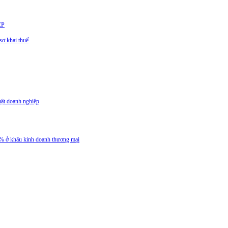
CP
ơ khai thuế
uật doanh nghiệp
 5% ở khâu kinh doanh thương mại