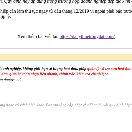
. Quy định này áp dụng trong trường hợp doanh nghiệp tiếp tục kinh 
ệp cần làm thủ tục ngay từ đầu tháng 12/2019 vì ngoài phải báo trướ
ợp lệ.
Xem thêm bài viết tại:
https://dailythuetrongdat.com/
doanh nghiệp, không giới hạn số lượng hoá đơn, giúp
quản lý và tra cứu hoá đơn
oá đơn, giúp kế toán nhập liệu nhanh, chính xác, kiểm tra chênh lệch.
goc-hang-loat
ổ sung hoặc có cách hiểu khác. Bạn vui lòng cập nhật và đối chiếu với quy định hi