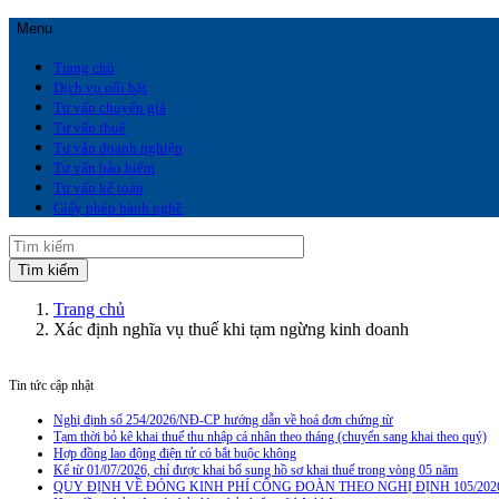
Menu
Trang chủ
Dịch vụ nổi bật
Tư vấn chuyển giá
Tư vấn thuế
Tư vấn doanh nghiệp
Tư vấn bảo hiểm
Tư vấn kế toán
Giấy phép hành nghề
Trang chủ
Xác định nghĩa vụ thuế khi tạm ngừng kinh doanh
Tin tức cập nhật
Nghị định số 254/2026/NĐ-CP hướng dẫn về hoá đơn chứng từ
Tạm thời bỏ kê khai thuế thu nhập cá nhân theo tháng (chuyển sang khai theo quý)
Hợp đồng lao động điện tử có bắt buộc không
Kể từ 01/07/2026, chỉ được khai bổ sung hồ sơ khai thuế trong vòng 05 năm
QUY ĐỊNH VỀ ĐÓNG KINH PHÍ CÔNG ĐOÀN THEO NGHỊ ĐỊNH 105/202