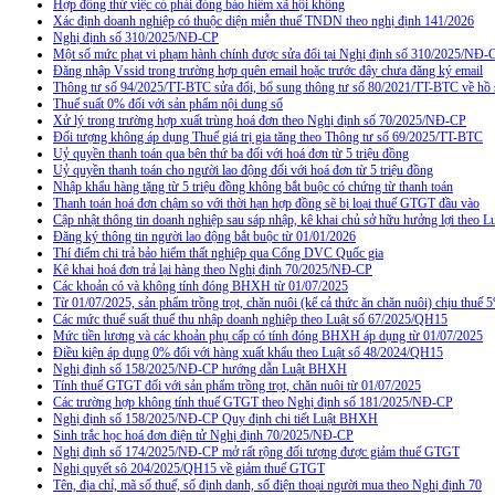
Hợp đồng thử việc có phải đóng bảo hiểm xã hội không
Xác định doanh nghiệp có thuộc diện miễn thuế TNDN theo nghị định 141/2026
Nghị định số 310/2025/NĐ-CP
Một số mức phạt vi phạm hành chính được sửa đổi tại Nghị định số 310/2025/NĐ-
Đăng nhập Vssid trong trường hợp quên email hoặc trước đây chưa đăng ký email
Thông tư số 94/2025/TT-BTC sửa đổi, bổ sung thông tư số 80/2021/TT-BTC về hồ s
Thuế suất 0% đối với sản phẩm nội dung số
Xử lý trong trường hợp xuất trùng hoá đơn theo Nghị định số 70/2025/NĐ-CP
Đối tượng không áp dụng Thuế giá trị gia tăng theo Thông tư số 69/2025/TT-BTC
Uỷ quyền thanh toán qua bên thứ ba đối với hoá đơn từ 5 triệu đồng
Uỷ quyền thanh toán cho người lao động đối với hoá đơn từ 5 triệu đồng
Nhập khẩu hàng tặng từ 5 triệu đồng không bắt buộc có chứng từ thanh toán
Thanh toán hoá đơn chậm so với thời hạn hợp đồng sẽ bị loại thuế GTGT đầu vào
Cập nhật thông tin doanh nghiệp sau sáp nhập, kê khai chủ sở hữu hưởng lợi theo L
Đăng ký thông tin người lao động bắt buộc từ 01/01/2026
Thí điểm chi trả bảo hiểm thất nghiệp qua Cổng DVC Quốc gia
Kê khai hoá đơn trả lại hàng theo Nghị định 70/2025/NĐ-CP
Các khoản có và không tính đóng BHXH từ 01/07/2025
Từ 01/07/2025, sản phẩm trồng trọt, chăn nuôi (kể cả thức ăn chăn nuôi) chịu thuế
Các mức thuế suất thuế thu nhập doanh nghiệp theo Luật số 67/2025/QH15
Mức tiền lương và các khoản phụ cấp có tính đóng BHXH áp dụng từ 01/07/2025
Điều kiện áp dụng 0% đối với hàng xuất khẩu theo Luật số 48/2024/QH15
Nghị định số 158/2025/NĐ-CP hướng dẫn Luật BHXH
Tính thuế GTGT đối với sản phẩm trồng trọt, chăn nuôi từ 01/07/2025
Các trường hợp không tính thuế GTGT theo Nghị định số 181/2025/NĐ-CP
Nghị định số 158/2025/NĐ-CP Quy định chi tiết Luật BHXH
Sinh trắc học hoá đơn điện tử Nghị định 70/2025/NĐ-CP
Nghị định số 174/2025/NĐ-CP mở rất rộng đối tượng được giảm thuế GTGT
Nghị quyết sô 204/2025/QH15 về giảm thuế GTGT
Tên, địa chỉ, mã số thuế, số định danh, số điện thoại người mua theo Nghị định 70