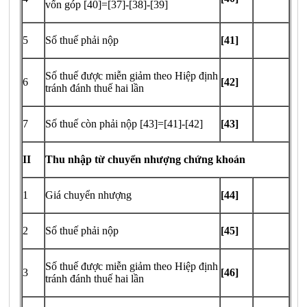
vốn góp [40]=[37]-[38]-[39]
5
Số thuế phải nộp
[
4
1]
Số thuế được miễn giảm theo Hiệp định
6
[
4
2]
tránh đánh thuế hai lần
7
Số thuế còn phải nộp [43]=[41]-[42]
[43]
II
Thu nhập từ chuyển nhượng chứng khoán
1
Giá chuyển nhượng
[44]
2
Số thuế phải nộp
[45]
Số thuế được miễn giảm theo Hiệp định
3
[46]
tránh đánh thuế hai lần