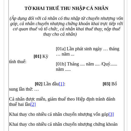
TỜ KHAI THUẾ THU NHẬP CÁ NHÂN
(Áp dụng đối với cá nhân có thu nhập từ chuyển nhượng vốn
góp,
cá nhân chuyển nhượng chứng khoán khai trực tiếp với
cơ quan thuế
và tổ chức, cá nhân khai thuế thay, nộp thuế
thay cho cá nhân)
[01a] Lần phát sinh ngày … tháng
… năm ...
[01]
Kỳ
tính thuế:
[01b] Tháng .... năm .... /Quý......
năm .....
[02]
Lần đầu
[1]
:
[03]
Bổ
sung lần thứ: …
Cá nhân được miễn, giảm thuế theo Hiệp định tránh đánh
thuế hai lần
[2]
Khai thay cho nhiều cá nhân chuyển nhượng vốn góp
[3]
Khai thay cho nhiều cá nhân chuyển nhượng chứng khoán