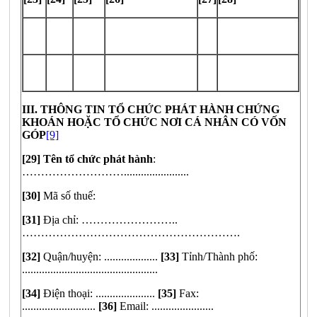
III. THÔNG TIN TỔ CHỨC PHÁT HÀNH CHỨNG
KHOÁN HOẶC TỔ CHỨC NƠI CÁ NHÂN CÓ VỐN
GÓP
[9]
[29] Tên tổ chức phát hành
:
……………………….......................
[30]
Mã số thuế:
[31]
Địa chỉ: ……………………..
………………………………………………….
[32]
Quận/huyện: ...................
[33]
Tỉnh/Thành phố:
................................................
[34]
Điện thoại: .....................
[35]
Fax:
..........................
[36]
Email: ......................