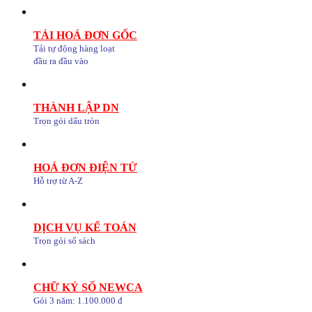
TẢI HOÁ ĐƠN GỐC
Tải tự động hàng loạt
đầu ra đầu vào
THÀNH LẬP DN
Trọn gói dấu tròn
HOÁ ĐƠN ĐIỆN TỬ
Hỗ trợ từ A-Z
DỊCH VỤ KẾ TOÁN
Trọn gói sổ sách
CHỮ KÝ SỐ NEWCA
Gói 3 năm: 1.100.000 đ