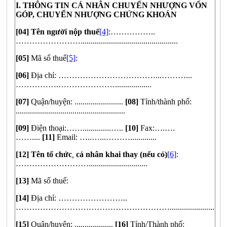
I. THÔNG TIN CÁ NHÂN CHUYỂN NHƯỢNG VỐN
GÓP, CHUYỂN NHƯỢNG CHỨNG KHOÁN
[04] Tên người nộp thuế
[4]
:……………..
……………………................................................
[05]
Mã số thuế
[5]
:
[06]
Địa chỉ: ………………………………...………...
…………….…………………..................
[07]
Quận/huyện: ........................
[08]
Tỉnh/thành phố:
......................................................
[09]
Điện thoại:……..............…..
[10]
Fax:….….
……....
[11]
Email: …..…...……….............
[12] Tên tổ chức
,
cá nhân
khai thay (nếu có)
[6]
:
……………………….............................
[13]
Mã số thuế:
[14]
Địa chỉ: ……………………..
…………………………………………………......................
[15]
Quận/huyện: ...................
[16]
Tỉnh/Thành phố: