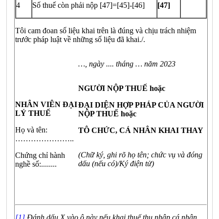
4
Số thuế còn phải nộp [47]=[45]-[46]
[47]
Tôi cam đoan số liệu khai trên là đúng và chịu trách nhiệm
trước pháp luật về những số liệu đã khai./.
…, n
gày ....
tháng …
năm
2023
NGƯỜI NỘP THUẾ hoặc
NHÂN VIÊN ĐẠI
ĐẠI DIỆN HỢP PHÁP CỦA NGƯỜI
LÝ THUẾ
NỘP THUẾ
hoặc
Họ và tên:
TÔ CHỨC, CÁ NHÂN KHAI THAY
…………………..
(Chữ k
ý, ghi rõ họ tên; chức vụ và đóng
Chứng chỉ hành
dấu (nếu có)
/Ký điện tử)
nghề số:........
[1]
Đánh dấu X vào ô này nếu khai thuế thu nhập cá nhân