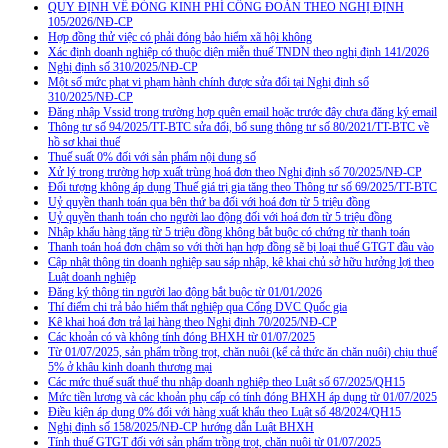
QUY ĐỊNH VỀ ĐÓNG KINH PHÍ CÔNG ĐOÀN THEO NGHỊ ĐỊNH
105/2026/NĐ-CP
Hợp đồng thử việc có phải đóng bảo hiểm xã hội không
Xác định doanh nghiệp có thuộc diện miễn thuế TNDN theo nghị định 141/2026
Nghị định số 310/2025/NĐ-CP
Một số mức phạt vi phạm hành chính được sửa đổi tại Nghị định số
310/2025/NĐ-CP
Đăng nhập Vssid trong trường hợp quên email hoặc trước đây chưa đăng ký email
Thông tư số 94/2025/TT-BTC sửa đổi, bổ sung thông tư số 80/2021/TT-BTC về
hồ sơ khai thuế
Thuế suất 0% đối với sản phẩm nội dung số
Xử lý trong trường hợp xuất trùng hoá đơn theo Nghị định số 70/2025/NĐ-CP
Đối tượng không áp dụng Thuế giá trị gia tăng theo Thông tư số 69/2025/TT-BTC
Uỷ quyền thanh toán qua bên thứ ba đối với hoá đơn từ 5 triệu đồng
Uỷ quyền thanh toán cho người lao động đối với hoá đơn từ 5 triệu đồng
Nhập khẩu hàng tặng từ 5 triệu đồng không bắt buộc có chứng từ thanh toán
Thanh toán hoá đơn chậm so với thời hạn hợp đồng sẽ bị loại thuế GTGT đầu vào
Cập nhật thông tin doanh nghiệp sau sáp nhập, kê khai chủ sở hữu hưởng lợi theo
Luật doanh nghiệp
Đăng ký thông tin người lao động bắt buộc từ 01/01/2026
Thí điểm chi trả bảo hiểm thất nghiệp qua Cổng DVC Quốc gia
Kê khai hoá đơn trả lại hàng theo Nghị định 70/2025/NĐ-CP
Các khoản có và không tính đóng BHXH từ 01/07/2025
Từ 01/07/2025, sản phẩm trồng trọt, chăn nuôi (kể cả thức ăn chăn nuôi) chịu thuế
5% ở khâu kinh doanh thương mại
Các mức thuế suất thuế thu nhập doanh nghiệp theo Luật số 67/2025/QH15
Mức tiền lương và các khoản phụ cấp có tính đóng BHXH áp dụng từ 01/07/2025
Điều kiện áp dụng 0% đối với hàng xuất khẩu theo Luật số 48/2024/QH15
Nghị định số 158/2025/NĐ-CP hướng dẫn Luật BHXH
Tính thuế GTGT đối với sản phẩm trồng trọt, chăn nuôi từ 01/07/2025