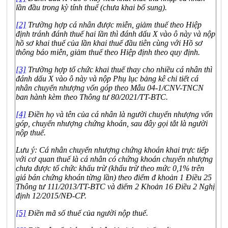
lần đầu trong kỳ tính thuế (chưa khai bổ sung).
[2]
Trường hợp cá nhân được miễn, giảm thuế theo Hiệp
định tránh đánh thuế hai lần thì đánh dấu X vào ô này và nộp
hồ sơ khai thuế của lần khai thuế đầu tiên cùng với Hồ sơ
thông báo miễn, giảm thuế theo Hiệp định theo quy định.
[3]
Trường hợp tổ chức khai thuế thay cho nhiều cá nhân thì
đánh dấu X vào ô này và nộp Phụ lục bảng kê chi tiết cá
nhân chuyển nhượng vốn góp theo Mẫu 04-1/CNV-TNCN
ban hành kèm theo Thông tư 80/2021/TT-BTC.
[4]
Điền họ và tên của cá nhân là người chuyển nhượng vốn
góp, chuyển nhượng chứng khoán, sau đây gọi tắt là người
nộp thuế.
Lưu ý: Cá nhân chuyển nhượng chứng khoán khai trực tiếp
với cơ quan thuế là cá nhân có chứng khoán chuyển nhượng
chưa được tổ chức khấu trừ (khấu trừ theo mức 0,1% trên
giá bán chứng khoán từng lần) theo điểm đ khoản 1 Điều 25
Thông tư 111/2013/TT-BTC và điểm 2 Khoản 16 Điều 2 Nghị
định 12/2015/NĐ-CP.
[5]
Điền mã số thuế của người nộp thuế.