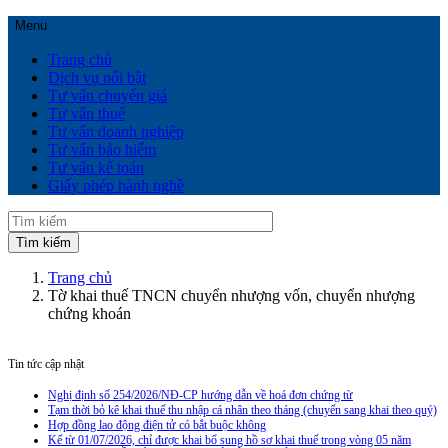
Menu
Trang chủ
Dịch vụ nổi bật
Tư vấn chuyển giá
Tư vấn thuế
Tư vấn doanh nghiệp
Tư vấn bảo hiểm
Tư vấn kế toán
Giấy phép hành nghề
Trang chủ
Tờ khai thuế TNCN chuyển nhượng vốn, chuyển nhượng
chứng khoán
Tin tức cập nhật
Nghị định số 254/2026/NĐ-CP hướng dẫn về hoá đơn chứng từ
Tạm thời bỏ kê khai thuế thu nhập cá nhân theo tháng (chuyển sang khai theo quý)
Hợp đồng lao động điện tử có bắt buộc không
Kể từ 01/07/2026, chỉ được khai bổ sung hồ sơ khai thuế trong vòng 05 năm