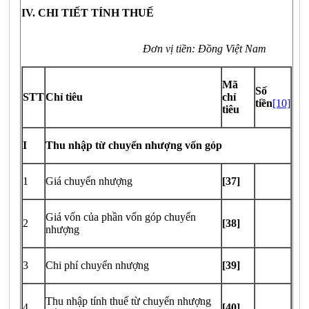
IV. CHI TIẾT TÍNH THUẾ
Đơn vị tiền: Đồng Việt Nam
Mã
Số
STT
Chỉ tiêu
chỉ
tiền
[10]
tiêu
I
Thu nhập từ chuyển nhượng vốn góp
1
Giá chuyển nhượng
[37]
Giá vốn của phần vốn góp chuyển
2
[38]
nhượng
3
Chi phí chuyển nhượng
[39]
Thu nhập tính thuế từ chuyển nhượng
4
[
4
0]