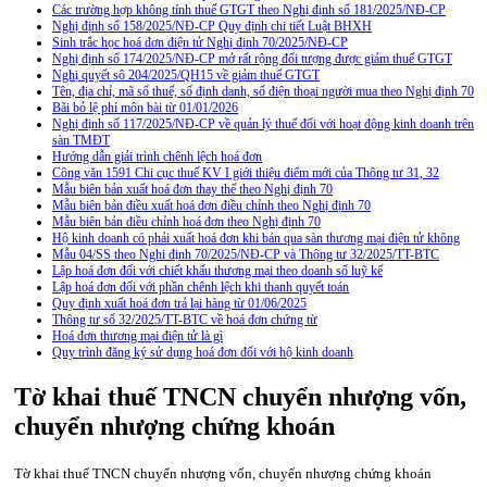
Các trường hợp không tính thuế GTGT theo Nghị định số 181/2025/NĐ-CP
Nghị định số 158/2025/NĐ-CP Quy định chi tiết Luật BHXH
Sinh trắc học hoá đơn điện tử Nghị định 70/2025/NĐ-CP
Nghị định số 174/2025/NĐ-CP mở rất rộng đối tượng được giảm thuế GTGT
Nghị quyết sô 204/2025/QH15 về giảm thuế GTGT
Tên, địa chỉ, mã số thuế, số định danh, số điện thoại người mua theo Nghị định 70
Bãi bỏ lệ phí môn bài từ 01/01/2026
Nghị định số 117/2025/NĐ-CP về quản lý thuế đối với hoạt động kinh doanh trên
sàn TMĐT
Hướng dẫn giải trình chênh lệch hoá đơn
Công văn 1591 Chi cục thuế KV I giới thiệu điểm mới của Thông tư 31, 32
Mẫu biên bản xuất hoá đơn thay thế theo Nghị định 70
Mẫu biên bản điều xuất hoá đơn điều chỉnh theo Nghị định 70
Mẫu biên bản điều chỉnh hoá đơn theo Nghị định 70
Hộ kinh doanh có phải xuất hoá đơn khi bán qua sàn thương mại điện tử không
Mẫu 04/SS theo Nghi định 70/2025/NĐ-CP và Thông tư 32/2025/TT-BTC
Lập hoá đơn đối với chiết khấu thương mại theo doanh số luỹ kế
Lập hoá đơn đối với phần chênh lệch khi thanh quyết toán
Quy định xuất hoá đơn trả lại hàng từ 01/06/2025
Thông tư số 32/2025/TT-BTC về hoá đơn chứng từ
Hoá đơn thương mại điện tử là gì
Quy trình đăng ký sử dụng hoá đơn đối với hộ kinh doanh
Tờ khai thuế TNCN chuyển nhượng vốn,
chuyển nhượng chứng khoán
Tờ khai thuế TNCN chuyển nhượng vốn, chuyển nhượng chứng khoán