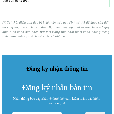
don-goc-hang-loat
(*) Tại thời điểm bạn đọc bài viết này, các quy định có thể đã được sửa đổi,
bổ sung hoặc có cách hiểu khác. Bạn vui lòng cập nhật và đối chiếu với quy
định hiện hành mới nhất. Bài viết mang tính chất tham khảo, không mang
tính hướng dẫn cụ thể cho tổ chức, cá nhân nào.
Đăng ký nhận thông tin
Đăng ký nhận bản tin
Nhận thông báo cập nhật về thuế; kế toán, kiểm toán; bảo hiểm;
doanh nghiệp