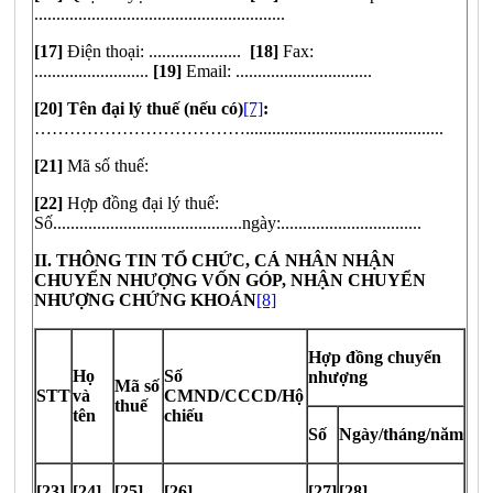
.........................................................
[17]
Điện thoại: .....................
[18]
Fax:
..........................
[19]
Email: ...............................
[20] Tên đại lý thuế (nếu có)
[7]
:
……………………………….............................................
[21]
Mã số thuế:
[22]
Hợp đồng đại lý thuế:
Số...........................................ngày:................................
II. THÔNG TIN TỔ CHỨC, CÁ NHÂN NHẬN
CHUYỂN NHƯỢNG VỐN GÓP, NHẬN CHUYỂN
NHƯỢNG CHỨNG KHOÁN
[8]
Hợp đồng chuyển
Họ
Số
nhượng
Mã số
STT
và
CMND/CCCD/Hộ
thuế
tên
chiếu
Số
Ngày/tháng/năm
[23]
[24]
[25]
[26]
[27]
[28]