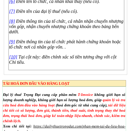
[6]
Điền tên tổ chức, cá nhân khai thay (nếu có).
[7]
Điền tên của đại lý thuế (nếu có).
[8]
Điền thông tin của tổ chức, cá nhân nhận chuyển nhượng
vốn góp, nhận chuyển nhượng chứng khoán theo bảng bên
dưới.
[9]
Điền thông tin của tổ chức phát hành chứng khoán hoặc
tổ chức nơi cá nhân góp vốn. .
[10]
Tại cột này: điền chính xác số tiền tương ứng với cột
Chỉ tiêu.
TẢI HOÁ ĐƠN ĐẦU VÀO HÀNG LOẠT
Đại lý thuế Trọng Đạt cung cấp phần mềm
T-Invoice
không giới hạn số
lượng doanh nghiệp, không giới hạn số lượng hoá đơn, giúp
quản lý và tra
cứu hoá đơn đầu vào hàng loạt
(hoá đơn gốc từ nhà cung cấp),
tải dữ liệu
chi tiết có số lượng, đơn giá, thành tiền, thuế suất, tình trạng thay thế hoá
đơn, trạng thái hoá đơn, giúp kế toán nhập liệu nhanh, chính xác, kiểm tra
chênh lệch.
Xem chi tiết tại:
https://dailythuetrongdat.com/phan-mem-tai-du-lieu-hoa-