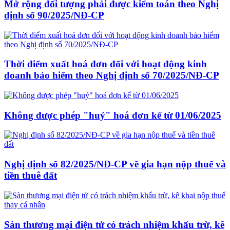
Mở rộng đối tượng phải được kiểm toán theo Nghị
định số 90/2025/NĐ-CP
Thời điểm xuất hoá đơn đối với hoạt động kinh
doanh bảo hiểm theo Nghị định số 70/2025/NĐ-CP
Không được phép "huỷ" hoá đơn kể từ 01/06/2025
Nghị định số 82/2025/NĐ-CP về gia hạn nộp thuế và
tiền thuê đất
Sàn thương mại điện tử có trách nhiệm khấu trừ, kê