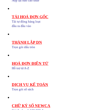
Nộp lại báo cáo thuế
TẢI HOÁ ĐƠN GỐC
Tải tự động hàng loạt
đầu ra đầu vào
THÀNH LẬP DN
Trọn gói dấu tròn
HOÁ ĐƠN ĐIỆN TỬ
Hỗ trợ từ A-Z
DỊCH VỤ KẾ TOÁN
Trọn gói sổ sách
CHỮ KÝ SỐ NEWCA