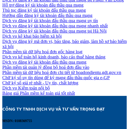
Hỗ trợ đăng ký tài khoản đấu thầu qua mạng
Thủ tục đăng ký tài khoản đấu thầu qua mạng
Hướng dẫn đăng ký tài khoản đấu thầu qua mạng
Dịch vụ đăng ký tài khoản đấu thầu qua mạng uy tín
Dịch vụ đăng ký tài khoản đấu thầu qua mạng nhanh nhất
Dịch vụ đăng ký tài khoản đấu thầu qua mạng tại Hà Nội
Dịch vụ kê khai bảo hiểm xã hội
Dịch vụ đăng ký mã đơn vị, báo tăng, báo giảm, làm hồ sơ bảo hiểm
xã hội
Phần mềm tải dữ liệu hoá đơn gốc hàng loạt
Dịch vụ kế toán hộ kinh doanh, báo cáo thuế hàng tháng
Dịch vụ đăng ký tài khoản đấu thầu qua mạng
Phần mềm tải quản lý đồng bộ hoá đơn đầu vào
Phần mềm tải dữ liệu hoá đơn chi tiết từ hoadondientu.gdt.gov.vn
Chữ ký số uy tín dùng để ký mạng đấu thầu quốc gia e-GP
Chữ ký số giá rẻ nhất - Uy tín, chất lượng
Dịch vụ Kiểm toán nội bộ
Bảng giá Phần mềm kế toán giá tốt nhất
CÔNG TY TNHH DỊCH VỤ VÀ TƯ VẤN TRỌNG ĐẠT 
MSDN: 0108369755