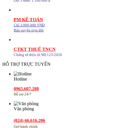
Gói 3 năm: 1.100.000 đ
PM KẾ TOÁN
Chỉ 3.000.000 VNĐ
Bản quyền trọn đời
CTKT THUẾ TNCN
Chứng từ điện tử NĐ 123/2020
HỖ TRỢ TRỰC TUYẾN
Hotline
0965.607.288
Hỗ trợ 24/7
Văn phòng
(024) 66.616.206
Giờ hành chính