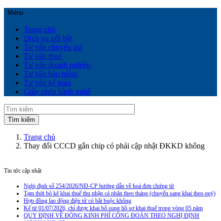
Menu
Trang chủ
Dịch vụ nổi bật
Tư vấn chuyển giá
Tư vấn thuế
Tư vấn doanh nghiệp
Tư vấn bảo hiểm
Tư vấn kế toán
Giấy phép hành nghề
Trang chủ
Thay đổi CCCD gắn chip có phải cập nhật ĐKKD không
Tin tức cập nhật
Nghị định số 254/2026/NĐ-CP hướng dẫn về hoá đơn chứng từ
Tạm thời bỏ kê khai thuế thu nhập cá nhân theo tháng (chuyển sang khai theo quý)
Hợp đồng lao động điện tử có bắt buộc không
Kể từ 01/07/2026, chỉ được khai bổ sung hồ sơ khai thuế trong vòng 05 năm
QUY ĐỊNH VỀ ĐÓNG KINH PHÍ CÔNG ĐOÀN THEO NGHỊ ĐỊNH