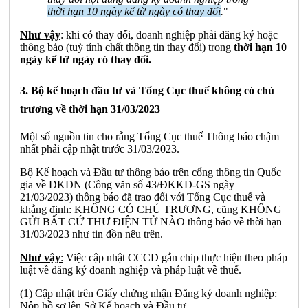
thời hạn 10 ngày kể từ ngày có thay đổi
.
"
Như vậy
: khi có thay đổi, doanh nghiệp phải đăng ký hoặc
thông báo (tuỳ tính chất thông tin thay đổi) trong
thời hạn 10
ngày kể từ ngày có thay đổi.
3. Bộ kế hoạch đầu tư và Tổng Cục thuế không có chủ
trương về thời hạn 31/03/2023
Một số nguồn tin cho rằng Tổng Cục thuế Thông báo chậm
nhất phải cập nhật trước 31/03/2023.
Bộ Kế hoạch và Đầu tư thông báo trên cổng thông tin Quốc
gia về DKDN (Công văn số 43/ĐKKD-GS ngày
21/03/2023) thông báo đã trao đổi với Tổng Cục thuế và
khẳng định: KHÔNG CÓ CHỦ TRƯƠNG, cũng KHÔNG
GỬI BẤT CỨ THƯ ĐIỆN TỬ NÀO thông báo về thời hạn
31/03/2023 như tin đồn nêu trên.
Như vậy
:
Việc cập nhật CCCD gắn chip thực hiện theo pháp
luật về đăng ký doanh nghiệp và pháp luật về thuế.
(1) Cập nhật trên Giấy chứng nhận Đăng ký doanh nghiệp:
Nộp hồ sơ lên Sở Kế hoạch và Đầu tư