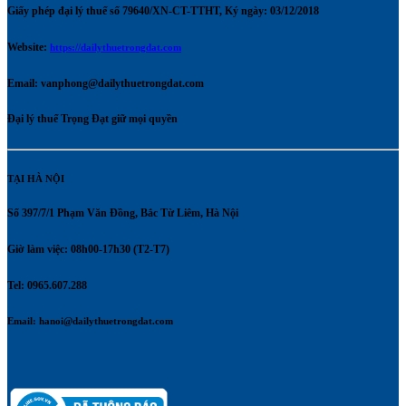
Giấy phép đại lý thuế số 79640/XN-CT-TTHT, Ký ngày: 03/12/2018
Website:
https://dailythuetrongdat.com
Email:
vanphong@dailythuetrongdat.com
Đại lý thuế Trọng Đạt giữ mọi quyền
TẠI HÀ NỘI
Số 397/7/1 Phạm Văn Đồng, Bắc Từ Liêm, Hà Nội
Giờ làm việc: 08h00-17h30 (T2-T7)
Tel: 0965.607.288
Email:
hanoi@dailythuetrongdat.com