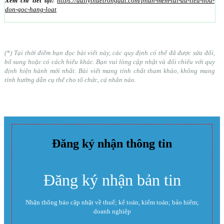
Xem chi tiết tại:
https://dailythuetrongdat.com/phan-mem-tai-du-lieu-hoa-
don-goc-hang-loat
(*) Tại thời điểm bạn đọc bài viết này, các quy định có thể đã được sửa đổi,
bổ sung hoặc có cách hiểu khác. Bạn vui lòng cập nhật và đối chiếu với quy
định hiện hành mới nhất. Bài viết mang tính chất tham khảo, không mang
tính hướng dẫn cụ thể cho tổ chức, cá nhân nào.
Đăng ký nhận thông tin
Đăng ký nhận bản tin
Nhận thông báo cập nhật về thuế; kế toán, kiểm toán; bảo hiểm;
doanh nghiệp