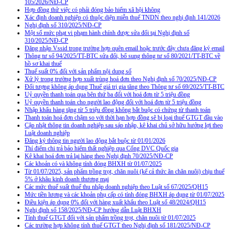
105/2026/NĐ-CP
Hợp đồng thử việc có phải đóng bảo hiểm xã hội không
Xác định doanh nghiệp có thuộc diện miễn thuế TNDN theo nghị định 141/2026
Nghị định số 310/2025/NĐ-CP
Một số mức phạt vi phạm hành chính được sửa đổi tại Nghị định số
310/2025/NĐ-CP
Đăng nhập Vssid trong trường hợp quên email hoặc trước đây chưa đăng ký email
Thông tư số 94/2025/TT-BTC sửa đổi, bổ sung thông tư số 80/2021/TT-BTC về
hồ sơ khai thuế
Thuế suất 0% đối với sản phẩm nội dung số
Xử lý trong trường hợp xuất trùng hoá đơn theo Nghị định số 70/2025/NĐ-CP
Đối tượng không áp dụng Thuế giá trị gia tăng theo Thông tư số 69/2025/TT-BTC
Uỷ quyền thanh toán qua bên thứ ba đối với hoá đơn từ 5 triệu đồng
Uỷ quyền thanh toán cho người lao động đối với hoá đơn từ 5 triệu đồng
Nhập khẩu hàng tặng từ 5 triệu đồng không bắt buộc có chứng từ thanh toán
Thanh toán hoá đơn chậm so với thời hạn hợp đồng sẽ bị loại thuế GTGT đầu vào
Cập nhật thông tin doanh nghiệp sau sáp nhập, kê khai chủ sở hữu hưởng lợi theo
Luật doanh nghiệp
Đăng ký thông tin người lao động bắt buộc từ 01/01/2026
Thí điểm chi trả bảo hiểm thất nghiệp qua Cổng DVC Quốc gia
Kê khai hoá đơn trả lại hàng theo Nghị định 70/2025/NĐ-CP
Các khoản có và không tính đóng BHXH từ 01/07/2025
Từ 01/07/2025, sản phẩm trồng trọt, chăn nuôi (kể cả thức ăn chăn nuôi) chịu thuế
5% ở khâu kinh doanh thương mại
Các mức thuế suất thuế thu nhập doanh nghiệp theo Luật số 67/2025/QH15
Mức tiền lương và các khoản phụ cấp có tính đóng BHXH áp dụng từ 01/07/2025
Điều kiện áp dụng 0% đối với hàng xuất khẩu theo Luật số 48/2024/QH15
Nghị định số 158/2025/NĐ-CP hướng dẫn Luật BHXH
Tính thuế GTGT đối với sản phẩm trồng trọt, chăn nuôi từ 01/07/2025
Các trường hợp không tính thuế GTGT theo Nghị định số 181/2025/NĐ-CP