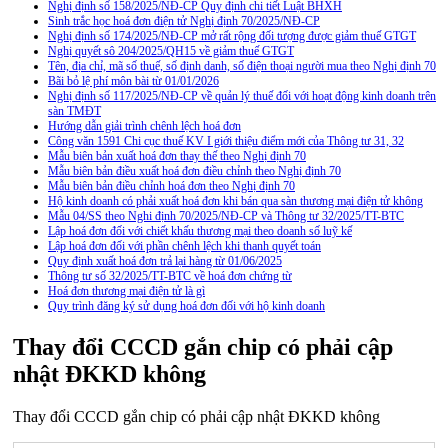
Nghị định số 158/2025/NĐ-CP Quy định chi tiết Luật BHXH
Sinh trắc học hoá đơn điện tử Nghị định 70/2025/NĐ-CP
Nghị định số 174/2025/NĐ-CP mở rất rộng đối tượng được giảm thuế GTGT
Nghị quyết sô 204/2025/QH15 về giảm thuế GTGT
Tên, địa chỉ, mã số thuế, số định danh, số điện thoại người mua theo Nghị định 70
Bãi bỏ lệ phí môn bài từ 01/01/2026
Nghị định số 117/2025/NĐ-CP về quản lý thuế đối với hoạt động kinh doanh trên
sàn TMĐT
Hướng dẫn giải trình chênh lệch hoá đơn
Công văn 1591 Chi cục thuế KV I giới thiệu điểm mới của Thông tư 31, 32
Mẫu biên bản xuất hoá đơn thay thế theo Nghị định 70
Mẫu biên bản điều xuất hoá đơn điều chỉnh theo Nghị định 70
Mẫu biên bản điều chỉnh hoá đơn theo Nghị định 70
Hộ kinh doanh có phải xuất hoá đơn khi bán qua sàn thương mại điện tử không
Mẫu 04/SS theo Nghi định 70/2025/NĐ-CP và Thông tư 32/2025/TT-BTC
Lập hoá đơn đối với chiết khấu thương mại theo doanh số luỹ kế
Lập hoá đơn đối với phần chênh lệch khi thanh quyết toán
Quy định xuất hoá đơn trả lại hàng từ 01/06/2025
Thông tư số 32/2025/TT-BTC về hoá đơn chứng từ
Hoá đơn thương mại điện tử là gì
Quy trình đăng ký sử dụng hoá đơn đối với hộ kinh doanh
Thay đổi CCCD gắn chip có phải cập
nhật ĐKKD không
Thay đổi CCCD gắn chip có phải cập nhật ĐKKD không