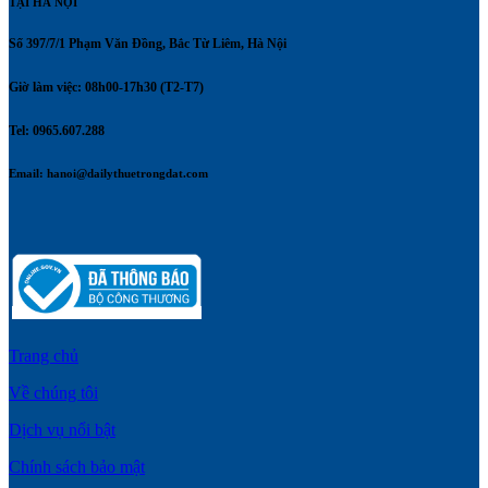
TẠI HÀ NỘI
Số 397/7/1 Phạm Văn Đồng, Bắc Từ Liêm, Hà Nội
Giờ làm việc: 08h00-17h30 (T2-T7)
Tel: 0965.607.288
Email:
hanoi@dailythuetrongdat.com
Trang chủ
Về chúng tôi
Dịch vụ nổi bật
Chính sách bảo mật