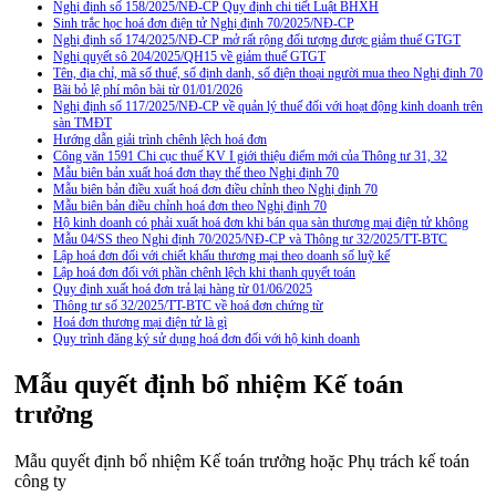
Nghị định số 158/2025/NĐ-CP Quy định chi tiết Luật BHXH
Sinh trắc học hoá đơn điện tử Nghị định 70/2025/NĐ-CP
Nghị định số 174/2025/NĐ-CP mở rất rộng đối tượng được giảm thuế GTGT
Nghị quyết sô 204/2025/QH15 về giảm thuế GTGT
Tên, địa chỉ, mã số thuế, số định danh, số điện thoại người mua theo Nghị định 70
Bãi bỏ lệ phí môn bài từ 01/01/2026
Nghị định số 117/2025/NĐ-CP về quản lý thuế đối với hoạt động kinh doanh trên
sàn TMĐT
Hướng dẫn giải trình chênh lệch hoá đơn
Công văn 1591 Chi cục thuế KV I giới thiệu điểm mới của Thông tư 31, 32
Mẫu biên bản xuất hoá đơn thay thế theo Nghị định 70
Mẫu biên bản điều xuất hoá đơn điều chỉnh theo Nghị định 70
Mẫu biên bản điều chỉnh hoá đơn theo Nghị định 70
Hộ kinh doanh có phải xuất hoá đơn khi bán qua sàn thương mại điện tử không
Mẫu 04/SS theo Nghi định 70/2025/NĐ-CP và Thông tư 32/2025/TT-BTC
Lập hoá đơn đối với chiết khấu thương mại theo doanh số luỹ kế
Lập hoá đơn đối với phần chênh lệch khi thanh quyết toán
Quy định xuất hoá đơn trả lại hàng từ 01/06/2025
Thông tư số 32/2025/TT-BTC về hoá đơn chứng từ
Hoá đơn thương mại điện tử là gì
Quy trình đăng ký sử dụng hoá đơn đối với hộ kinh doanh
Mẫu quyết định bổ nhiệm Kế toán
trưởng
Mẫu quyết định bổ nhiệm Kế toán trưởng hoặc Phụ trách kế toán
công ty