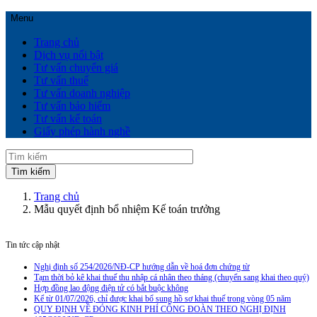
Menu
Trang chủ
Dịch vụ nổi bật
Tư vấn chuyển giá
Tư vấn thuế
Tư vấn doanh nghiệp
Tư vấn bảo hiểm
Tư vấn kế toán
Giấy phép hành nghề
Trang chủ
Mẫu quyết định bổ nhiệm Kế toán trưởng
Tin tức cập nhật
Nghị định số 254/2026/NĐ-CP hướng dẫn về hoá đơn chứng từ
Tạm thời bỏ kê khai thuế thu nhập cá nhân theo tháng (chuyển sang khai theo quý)
Hợp đồng lao động điện tử có bắt buộc không
Kể từ 01/07/2026, chỉ được khai bổ sung hồ sơ khai thuế trong vòng 05 năm
QUY ĐỊNH VỀ ĐÓNG KINH PHÍ CÔNG ĐOÀN THEO NGHỊ ĐỊNH