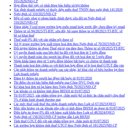
105/2026/NĐ-CP
Hợp đồng thử việc có phải đóng bảo hiểm xã hội không
Xác định doanh nghiệp có thuộc diện miễn thuế TNDN theo nghị định 141/2026
Nghị định số 310/2025/NĐ-CP
Một số mức phạt vi phạm hành chính được sửa đổi tại Nghị định số
310/2025/NĐ-CP
Đăng nhập Vssid trong trường hợp quên email hoặc trước đây chưa đăng ký email
Thông tư số 94/2025/TT-BTC sửa đổi, bổ sung thông tư số 80/2021/TT-BTC về
hồ sơ khai thuế
Thuế suất 0% đối với sản phẩm nội dung số
Xử lý trong trường hợp xuất trùng hoá đơn theo Nghị định số 70/2025/NĐ-CP
Đối tượng không áp dụng Thuế giá trị gia tăng theo Thông tư số 69/2025/TT-BTC
Uỷ quyền thanh toán qua bên thứ ba đối với hoá đơn từ 5 triệu đồng
Uỷ quyền thanh toán cho người lao động đối với hoá đơn từ 5 triệu đồng
Nhập khẩu hàng tặng từ 5 triệu đồng không bắt buộc có chứng từ thanh toán
Thanh toán hoá đơn chậm so với thời hạn hợp đồng sẽ bị loại thuế GTGT đầu vào
Cập nhật thông tin doanh nghiệp sau sáp nhập, kê khai chủ sở hữu hưởng lợi theo
Luật doanh nghiệp
Đăng ký thông tin người lao động bắt buộc từ 01/01/2026
Thí điểm chi trả bảo hiểm thất nghiệp qua Cổng DVC Quốc gia
Kê khai hoá đơn trả lại hàng theo Nghị định 70/2025/NĐ-CP
Các khoản có và không tính đóng BHXH từ 01/07/2025
Từ 01/07/2025, sản phẩm trồng trọt, chăn nuôi (kể cả thức ăn chăn nuôi) chịu thuế
5% ở khâu kinh doanh thương mại
Các mức thuế suất thuế thu nhập doanh nghiệp theo Luật số 67/2025/QH15
Mức tiền lương và các khoản phụ cấp có tính đóng BHXH áp dụng từ 01/07/2025
Điều kiện áp dụng 0% đối với hàng xuất khẩu theo Luật số 48/2024/QH15
Nghị định số 158/2025/NĐ-CP hướng dẫn Luật BHXH
Tính thuế GTGT đối với sản phẩm trồng trọt, chăn nuôi từ 01/07/2025
Các trường hợp không tính thuế GTGT theo Nghị định số 181/2025/NĐ-CP