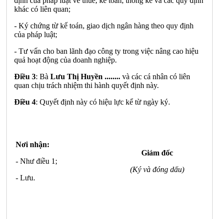
định của pháp luật về thuế, kế toán, thống kê và các quy định
khác có liên quan;
- Ký chứng từ kế toán, giao dịch ngân hàng theo quy định
của pháp luật;
- Tư vấn cho ban lãnh đạo công ty trong việc nâng cao hiệu
quả hoạt động của doanh nghiệp.
Điều
3
: Bà
Lưu Thị Huyền ........
và các cá nhân có liên
quan chịu trách nhiệm thi hành quyết định này.
Điều
4
: Quyết định này có hiệu lực kể từ ngày ký.
Nơi nhận:
Giám đốc
- Như điều 1;
(Ký và đóng dấu)
- Lưu.