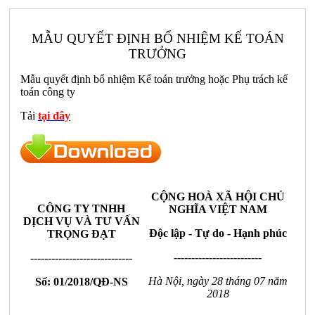
MẪU QUYẾT ĐỊNH BỔ NHIỆM KẾ TOÁN
TRƯỞNG
Mẫu quyết định bổ nhiệm Kế toán trưởng hoặc Phụ trách kế
toán công ty
Tải
tại đây
CỘNG HOÀ XÃ HỘI CHỦ
CÔNG TY TNHH
NGHĨA VIỆT NAM
DỊCH VỤ VÀ TƯ VẤN
Độc lập - Tự do - Hạnh phúc
TRỌNG ĐẠT
-------------------------
-----------------------------
Hà Nội, ngày 28 tháng 07 năm
Số: 01/2018/QĐ-NS
2018