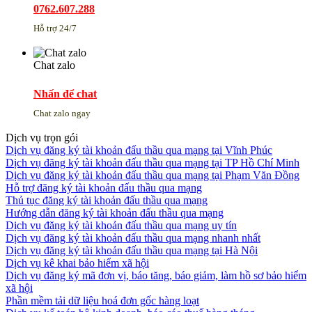
0762.607.288
Hỗ trợ 24/7
Chat zalo
Nhấn để chat
Chat zalo ngay
Dịch vụ trọn gói
Dịch vụ đăng ký tài khoản đấu thầu qua mạng tại Vĩnh Phúc
Dịch vụ đăng ký tài khoản đấu thầu qua mạng tại TP Hồ Chí Minh
Dịch vụ đăng ký tài khoản đấu thầu qua mạng tại Phạm Văn Đồng
Hỗ trợ đăng ký tài khoản đấu thầu qua mạng
Thủ tục đăng ký tài khoản đấu thầu qua mạng
Hướng dẫn đăng ký tài khoản đấu thầu qua mạng
Dịch vụ đăng ký tài khoản đấu thầu qua mạng uy tín
Dịch vụ đăng ký tài khoản đấu thầu qua mạng nhanh nhất
Dịch vụ đăng ký tài khoản đấu thầu qua mạng tại Hà Nội
Dịch vụ kê khai bảo hiểm xã hội
Dịch vụ đăng ký mã đơn vị, báo tăng, báo giảm, làm hồ sơ bảo hiểm
xã hội
Phần mềm tải dữ liệu hoá đơn gốc hàng loạt