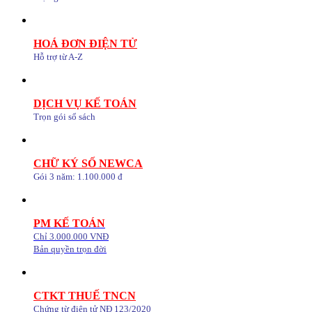
HOÁ ĐƠN ĐIỆN TỬ
Hỗ trợ từ A-Z
DỊCH VỤ KẾ TOÁN
Trọn gói sổ sách
CHỮ KÝ SỐ NEWCA
Gói 3 năm: 1.100.000 đ
PM KẾ TOÁN
Chỉ 3.000.000 VNĐ
Bản quyền trọn đời
CTKT THUẾ TNCN
Chứng từ điện tử NĐ 123/2020