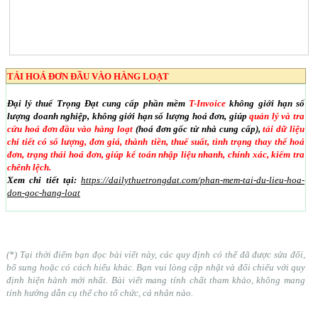
TẢI HOÁ ĐƠN ĐẦU VÀO HÀNG LOẠT
Đại lý thuế Trọng Đạt cung cấp phần mềm
T-Invoice
không giới hạn số
lượng doanh nghiệp, không giới hạn số lượng hoá đơn, giúp
quản lý và tra
cứu hoá đơn đầu vào hàng loạt
(hoá đơn gốc từ nhà cung cấp),
tải dữ liệu
chi tiết có số lượng, đơn giá, thành tiền, thuế suất, tình trạng thay thế hoá
đơn, trạng thái hoá đơn, giúp kế toán nhập liệu nhanh, chính xác, kiểm tra
chênh lệch.
Xem chi tiết tại:
https://dailythuetrongdat.com/phan-mem-tai-du-lieu-hoa-
don-goc-hang-loat
(*) Tại thời điểm bạn đọc bài viết này, các quy định có thể đã được sửa đổi,
bổ sung hoặc có cách hiểu khác. Bạn vui lòng cập nhật và đối chiếu với quy
định hiện hành mới nhất. Bài viết mang tính chất tham khảo, không mang
tính hướng dẫn cụ thể cho tổ chức, cá nhân nào.