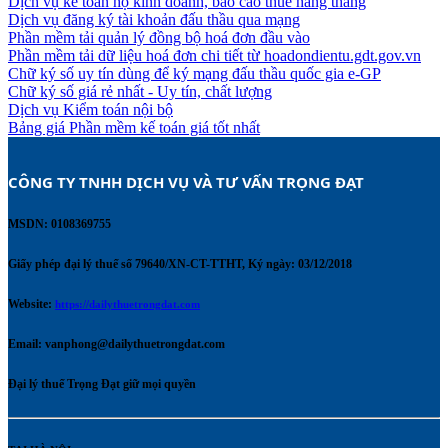
Dịch vụ kế toán hộ kinh doanh, báo cáo thuế hàng tháng
Dịch vụ đăng ký tài khoản đấu thầu qua mạng
Phần mềm tải quản lý đồng bộ hoá đơn đầu vào
Phần mềm tải dữ liệu hoá đơn chi tiết từ hoadondientu.gdt.gov.vn
Chữ ký số uy tín dùng để ký mạng đấu thầu quốc gia e-GP
Chữ ký số giá rẻ nhất - Uy tín, chất lượng
Dịch vụ Kiểm toán nội bộ
Bảng giá Phần mềm kế toán giá tốt nhất
CÔNG TY TNHH DỊCH VỤ VÀ TƯ VẤN TRỌNG ĐẠT 
MSDN: 0108369755
Giấy phép đại lý thuế số 79640/XN-CT-TTHT, Ký ngày: 03/12/2018
Website:
https://dailythuetrongdat.com
Email:
vanphong@dailythuetrongdat.com
Đại lý thuế Trọng Đạt giữ mọi quyền