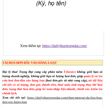
Xem thêm tại:
https://dailythuetrongdat.com/
TẢI HOÁ ĐƠN ĐẦU VÀO HÀNG LOẠT
Đại lý thuế Trọng Đạt cung cấp phần mềm
T-Invoice
không giới hạn số
lượng doanh nghiệp, không giới hạn số lượng hoá đơn, giúp
quản lý và tra
cứu hoá đơn đầu vào hàng loạt
(hoá đơn gốc từ nhà cung cấp),
tải dữ liệu
chi tiết có số lượng, đơn giá, thành tiền, thuế suất, tình trạng thay thế hoá
đơn, trạng thái hoá đơn, giúp kế toán nhập liệu nhanh, chính xác, kiểm tra
chênh lệch.
Xem chi tiết tại:
https://dailythuetrongdat.com/phan-mem-tai-du-lieu-hoa-
don-goc-hang-loat