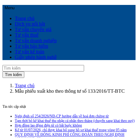
Menu
Trang chủ
Dịch vụ nổi bật
Tư vấn chuyển giá
Tư vấn thuế
Tư vấn doanh nghiệp
Tư vấn bảo hiểm
Tư vấn kế toán
Giấy phép hành nghề
Trang chủ
Mẫu phiếu xuất kho theo thông tư số 133/2016/TT-BTC
Tin tức cập nhật
Nghị định số 254/2026/NĐ-CP hướng dẫn về hoá đơn chứng từ
Tạm thời bỏ kê khai thuế thu nhập cá nhân theo tháng (chuyển sang khai theo quý)
Hợp đồng lao động điện tử có bắt buộc không
Kể từ 01/07/2026, chỉ được khai bổ sung hồ sơ khai thuế trong vòng 05 năm
QUY ĐỊNH VỀ ĐÓNG KINH PHÍ CÔNG ĐOÀN THEO NGHỊ ĐỊNH