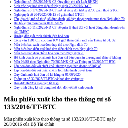
Nghị định số 158/2025/NĐ-CP Quy định chi tiết Luật BHXH
Sinh trắc học hoá đơn điện tử Nghị định 70/2025/NĐ-CP
Nghị định số 174/2025/NĐ-CP mở rất rộng đối tượng được giảm thuế GTGT
Nghị quyết sô 204/2025/QH15 về giảm thuế GTGT
Tên, địa chỉ, mã số thuế, số định danh, số điện thoại người mua theo Nghị định 70
Bãi bỏ lệ phí môn bài từ 01/01/2026
Nghị định số 117/2025/NĐ-CP về quản lý thuế đối với hoạt động kinh doanh trên
sàn TMĐT
Hướng dẫn giải trình chênh lệch hoá đơn
Công văn 1591 Chi cục thuế KV I giới thiệu điểm mới của Thông tư 31, 32
Mẫu biên bản xuất hoá đơn thay thế theo Nghị định 70
Mẫu biên bản điều xuất hoá đơn điều chỉnh theo Nghị định 70
Mẫu biên bản điều chỉnh hoá đơn theo Nghị định 70
Hộ kinh doanh có phải xuất hoá đơn khi bán qua sàn thương mại điện tử không
Mẫu 04/SS theo Nghi định 70/2025/NĐ-CP và Thông tư 32/2025/TT-BTC
Lập hoá đơn đối với chiết khấu thương mại theo doanh số luỹ kế
Lập hoá đơn đối với phần chênh lệch khi thanh quyết toán
Quy định xuất hoá đơn trả lại hàng từ 01/06/2025
Thông tư số 32/2025/TT-BTC về hoá đơn chứng từ
Hoá đơn thương mại điện tử là gì
Quy trình đăng ký sử dụng hoá đơn đối với hộ kinh doanh
Mẫu phiếu xuất kho theo thông tư số
133/2016/TT-BTC
Mẫu phiếu xuất kho theo thông tư số 133/2016/TT-BTC ngày
26/8/2016 của Bộ Tài chính