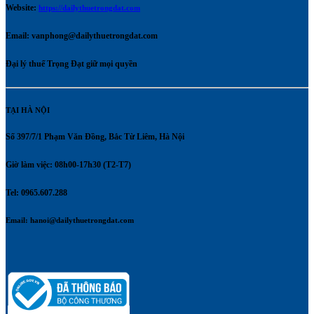
Website:
https://dailythuetrongdat.com
Email:
vanphong@dailythuetrongdat.com
Đại lý thuế Trọng Đạt giữ mọi quyền
TẠI HÀ NỘI
Số 397/7/1 Phạm Văn Đồng, Bắc Từ Liêm, Hà Nội
Giờ làm việc: 08h00-17h30 (T2-T7)
Tel: 0965.607.288
Email:
hanoi@dailythuetrongdat.com