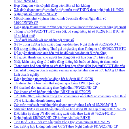
105/2026/NĐ-CP
Hợp đồng thử việc có phải đóng bảo hiểm xã hội không
Xác định doanh nghiệp có thuộc diện miễn thuế TNDN theo nghị định 141/2026
Nghị định số 310/2025/NĐ-CP
Một số mức phạt vi phạm hành chính được sửa đổi tại Nghị định số
310/2025/NĐ-CP
Đăng nhập Vssid trong trường hợp quên email hoặc trước đây chưa đăng ký email
Thông tư số 94/2025/TT-BTC sửa đổi, bổ sung thông tư số 80/2021/TT-BTC về
hồ sơ khai thuế
Thuế suất 0% đối với sản phẩm nội dung số
Xử lý trong trường hợp xuất trùng hoá đơn theo Nghị định số 70/2025/NĐ-CP
Đối tượng không áp dụng Thuế giá trị gia tăng theo Thông tư số 69/2025/TT-BTC
Uỷ quyền thanh toán qua bên thứ ba đối với hoá đơn từ 5 triệu đồng
Uỷ quyền thanh toán cho người lao động đối với hoá đơn từ 5 triệu đồng
Nhập khẩu hàng tặng từ 5 triệu đồng không bắt buộc có chứng từ thanh toán
Thanh toán hoá đơn chậm so với thời hạn hợp đồng sẽ bị loại thuế GTGT đầu vào
Cập nhật thông tin doanh nghiệp sau sáp nhập, kê khai chủ sở hữu hưởng lợi theo
Luật doanh nghiệp
Đăng ký thông tin người lao động bắt buộc từ 01/01/2026
Thí điểm chi trả bảo hiểm thất nghiệp qua Cổng DVC Quốc gia
Kê khai hoá đơn trả lại hàng theo Nghị định 70/2025/NĐ-CP
Các khoản có và không tính đóng BHXH từ 01/07/2025
Từ 01/07/2025, sản phẩm trồng trọt, chăn nuôi (kể cả thức ăn chăn nuôi) chịu thuế
5% ở khâu kinh doanh thương mại
Các mức thuế suất thuế thu nhập doanh nghiệp theo Luật số 67/2025/QH15
Mức tiền lương và các khoản phụ cấp có tính đóng BHXH áp dụng từ 01/07/2025
Điều kiện áp dụng 0% đối với hàng xuất khẩu theo Luật số 48/2024/QH15
Nghị định số 158/2025/NĐ-CP hướng dẫn Luật BHXH
Tính thuế GTGT đối với sản phẩm trồng trọt, chăn nuôi từ 01/07/2025
Các trường hợp không tính thuế GTGT theo Nghị định số 181/2025/NĐ-CP