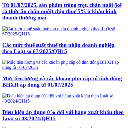
Từ 01/07/2025, sản phẩm trồng trọt, chăn nuôi (kể
cả thức ăn chăn nuôi) chịu thuế 5% ở khâu kinh
doanh thương mại
Các mức thuế suất thuế thu nhập doanh nghiệp
theo Luật số 67/2025/QH15
Mức tiền lương và các khoản phụ cấp có tính đóng
BHXH áp dụng từ 01/07/2025
Điều kiện áp dụng 0% đối với hàng xuất khẩu theo
Luật số 48/2024/QH15