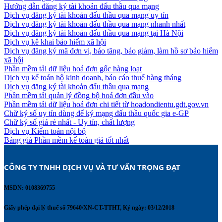
Hướng dẫn đăng ký tài khoản đấu thầu qua mạng
Dịch vụ đăng ký tài khoản đấu thầu qua mạng uy tín
Dịch vụ đăng ký tài khoản đấu thầu qua mạng nhanh nhất
Dịch vụ đăng ký tài khoản đấu thầu qua mạng tại Hà Nội
Dịch vụ kê khai bảo hiểm xã hội
Dịch vụ đăng ký mã đơn vị, báo tăng, báo giảm, làm hồ sơ bảo hiểm
xã hội
Phần mềm tải dữ liệu hoá đơn gốc hàng loạt
Dịch vụ kế toán hộ kinh doanh, báo cáo thuế hàng tháng
Dịch vụ đăng ký tài khoản đấu thầu qua mạng
Phần mềm tải quản lý đồng bộ hoá đơn đầu vào
Phần mềm tải dữ liệu hoá đơn chi tiết từ hoadondientu.gdt.gov.vn
Chữ ký số uy tín dùng để ký mạng đấu thầu quốc gia e-GP
Chữ ký số giá rẻ nhất - Uy tín, chất lượng
Dịch vụ Kiểm toán nội bộ
Bảng giá Phần mềm kế toán giá tốt nhất
CÔNG TY TNHH DỊCH VỤ VÀ TƯ VẤN TRỌNG ĐẠT 
MSDN: 0108369755
Giấy phép đại lý thuế số 79640/XN-CT-TTHT, Ký ngày: 03/12/2018