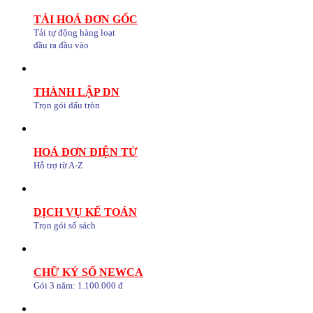
TẢI HOÁ ĐƠN GỐC
Tải tự động hàng loạt
đầu ra đầu vào
THÀNH LẬP DN
Trọn gói dấu tròn
HOÁ ĐƠN ĐIỆN TỬ
Hỗ trợ từ A-Z
DỊCH VỤ KẾ TOÁN
Trọn gói sổ sách
CHỮ KÝ SỐ NEWCA
Gói 3 năm: 1.100.000 đ