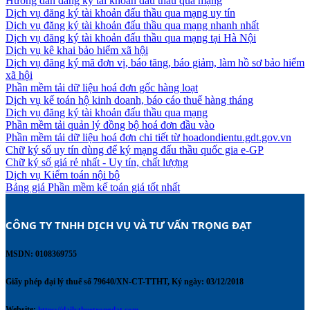
Hướng dẫn đăng ký tài khoản đấu thầu qua mạng
Dịch vụ đăng ký tài khoản đấu thầu qua mạng uy tín
Dịch vụ đăng ký tài khoản đấu thầu qua mạng nhanh nhất
Dịch vụ đăng ký tài khoản đấu thầu qua mạng tại Hà Nội
Dịch vụ kê khai bảo hiểm xã hội
Dịch vụ đăng ký mã đơn vị, báo tăng, báo giảm, làm hồ sơ bảo hiểm
xã hội
Phần mềm tải dữ liệu hoá đơn gốc hàng loạt
Dịch vụ kế toán hộ kinh doanh, báo cáo thuế hàng tháng
Dịch vụ đăng ký tài khoản đấu thầu qua mạng
Phần mềm tải quản lý đồng bộ hoá đơn đầu vào
Phần mềm tải dữ liệu hoá đơn chi tiết từ hoadondientu.gdt.gov.vn
Chữ ký số uy tín dùng để ký mạng đấu thầu quốc gia e-GP
Chữ ký số giá rẻ nhất - Uy tín, chất lượng
Dịch vụ Kiểm toán nội bộ
Bảng giá Phần mềm kế toán giá tốt nhất
CÔNG TY TNHH DỊCH VỤ VÀ TƯ VẤN TRỌNG ĐẠT 
MSDN: 0108369755
Giấy phép đại lý thuế số 79640/XN-CT-TTHT, Ký ngày: 03/12/2018
Website:
https://dailythuetrongdat.com