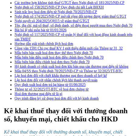
Các trường hợp không tính thuế GTGT theo Nghị định số 181/2025/NĐ-CP
Nghị định số 158/2025/NĐ-CP Quy định chi tiết Luật BHXH
Sinh trắc học hoá đơn điện tử Nghị định 70/2025/NĐ-CP
Nghị định số 174/2025/NĐ-CP mở rất rộng đối tượng được giảm thuế GTGT
Nghị quyết sô 204/2025/QH15 về giảm thuế GTGT
Tên, địa chỉ, mã số thuế, số định danh, số điện thoại người mua theo Nghị định 70
Bãi bỏ lệ phí môn bài từ 01/01/2026
Nghị định số 117/2025/NĐ-CP về quản lý thuế đối với hoạt động kinh doanh trên
sàn TMĐT
Hướng dẫn giải trình chênh lệch hoá đơn
Công văn 1591 Chi cục thuế KV I giới thiệu điểm mới của Thông tư 31, 32
Mẫu biên bản xuất hoá đơn thay thế theo Nghị định 70
Mẫu biên bản điều xuất hoá đơn điều chỉnh theo Nghị định 70
Mẫu biên bản điều chỉnh hoá đơn theo Nghị định 70
Hộ kinh doanh có phải xuất hoá đơn khi bán qua sàn thương mại điện tử không
Mẫu 04/SS theo Nghi định 70/2025/NĐ-CP và Thông tư 32/2025/TT-BTC
Lập hoá đơn đối với chiết khấu thương mại theo doanh số luỹ kế
Lập hoá đơn đối với phần chênh lệch khi thanh quyết toán
Quy định xuất hoá đơn trả lại hàng từ 01/06/2025
Thông tư số 32/2025/TT-BTC về hoá đơn chứng từ
Hoá đơn thương mại điện tử là gì
Quy trình đăng ký sử dụng hoá đơn đối với hộ kinh doanh
Kê khai thuế thay đối với thưởng doanh
số, khuyến mại, chiết khấu cho HKD
Kê khai thuế thay đối với thưởng doanh số, khuyến mại, chiết