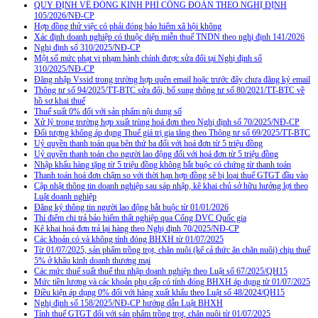
QUY ĐỊNH VỀ ĐÓNG KINH PHÍ CÔNG ĐOÀN THEO NGHỊ ĐỊNH
105/2026/NĐ-CP
Hợp đồng thử việc có phải đóng bảo hiểm xã hội không
Xác định doanh nghiệp có thuộc diện miễn thuế TNDN theo nghị định 141/2026
Nghị định số 310/2025/NĐ-CP
Một số mức phạt vi phạm hành chính được sửa đổi tại Nghị định số
310/2025/NĐ-CP
Đăng nhập Vssid trong trường hợp quên email hoặc trước đây chưa đăng ký email
Thông tư số 94/2025/TT-BTC sửa đổi, bổ sung thông tư số 80/2021/TT-BTC về
hồ sơ khai thuế
Thuế suất 0% đối với sản phẩm nội dung số
Xử lý trong trường hợp xuất trùng hoá đơn theo Nghị định số 70/2025/NĐ-CP
Đối tượng không áp dụng Thuế giá trị gia tăng theo Thông tư số 69/2025/TT-BTC
Uỷ quyền thanh toán qua bên thứ ba đối với hoá đơn từ 5 triệu đồng
Uỷ quyền thanh toán cho người lao động đối với hoá đơn từ 5 triệu đồng
Nhập khẩu hàng tặng từ 5 triệu đồng không bắt buộc có chứng từ thanh toán
Thanh toán hoá đơn chậm so với thời hạn hợp đồng sẽ bị loại thuế GTGT đầu vào
Cập nhật thông tin doanh nghiệp sau sáp nhập, kê khai chủ sở hữu hưởng lợi theo
Luật doanh nghiệp
Đăng ký thông tin người lao động bắt buộc từ 01/01/2026
Thí điểm chi trả bảo hiểm thất nghiệp qua Cổng DVC Quốc gia
Kê khai hoá đơn trả lại hàng theo Nghị định 70/2025/NĐ-CP
Các khoản có và không tính đóng BHXH từ 01/07/2025
Từ 01/07/2025, sản phẩm trồng trọt, chăn nuôi (kể cả thức ăn chăn nuôi) chịu thuế
5% ở khâu kinh doanh thương mại
Các mức thuế suất thuế thu nhập doanh nghiệp theo Luật số 67/2025/QH15
Mức tiền lương và các khoản phụ cấp có tính đóng BHXH áp dụng từ 01/07/2025
Điều kiện áp dụng 0% đối với hàng xuất khẩu theo Luật số 48/2024/QH15
Nghị định số 158/2025/NĐ-CP hướng dẫn Luật BHXH
Tính thuế GTGT đối với sản phẩm trồng trọt, chăn nuôi từ 01/07/2025