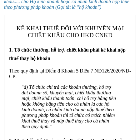
khấu..... cho Hộ kinh doanh hoặc cá nhân kinh doanh nộp thuế
theo phương pháp khoán (Gọi tắt là "hộ khoán")
KÊ KHAI THUẾ ĐỐI VỚI KHUYẾN MẠI
CHIẾT KHẤU CHO HKD CNKD
1. Tổ chức thưởng, hỗ trợ, chiết khấu phải kê khai nộp
thuế thay hộ khoán
Theo quy định tại Điểm đ Khoản 5 Điều 7 NĐ126/2020/NĐ-
CP:
"
đ) Tổ chức chi trả các khoản thưởng, hỗ trợ
đạt doanh số, khuyến mại, chiết khấu thương
mại, chiết khấu thanh toán, chi hỗ trợ bằng tiền
hoặc không bằng tiền cho cá nhân là các hộ
kinh doanh, cá nhân kinh doanh nộp thuế theo
phương pháp khoán thì tổ chức có trách nhiệm
khai thuế thay và nộp thuế thay cho cá nhân
theo quy định.
"