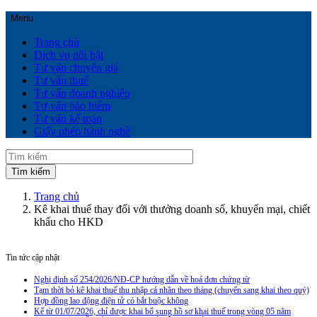
Menu
Trang chủ
Dịch vụ nổi bật
Tư vấn chuyển giá
Tư vấn thuế
Tư vấn doanh nghiệp
Tư vấn bảo hiểm
Tư vấn kế toán
Giấy phép hành nghề
Trang chủ
Kê khai thuế thay đối với thưởng doanh số, khuyến mại, chiết
khấu cho HKD
Tin tức cập nhật
Nghị định số 254/2026/NĐ-CP hướng dẫn về hoá đơn chứng từ
Tạm thời bỏ kê khai thuế thu nhập cá nhân theo tháng (chuyển sang khai theo quý)
Hợp đồng lao động điện tử có bắt buộc không
Kể từ 01/07/2026, chỉ được khai bổ sung hồ sơ khai thuế trong vòng 05 năm