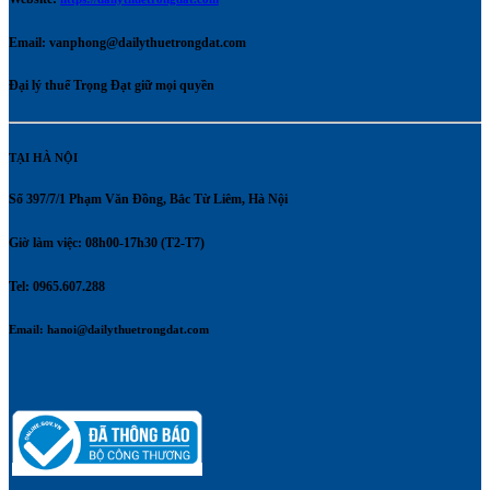
Email:
vanphong@dailythuetrongdat.com
Đại lý thuế Trọng Đạt giữ mọi quyền
TẠI HÀ NỘI
Số 397/7/1 Phạm Văn Đồng, Bắc Từ Liêm, Hà Nội
Giờ làm việc: 08h00-17h30 (T2-T7)
Tel: 0965.607.288
Email:
hanoi@dailythuetrongdat.com