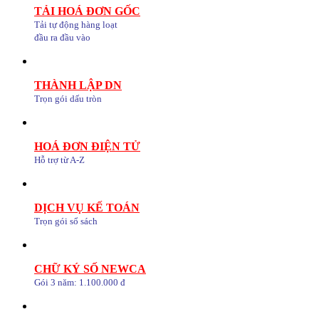
TẢI HOÁ ĐƠN GỐC
Tải tự động hàng loạt
đầu ra đầu vào
THÀNH LẬP DN
Trọn gói dấu tròn
HOÁ ĐƠN ĐIỆN TỬ
Hỗ trợ từ A-Z
DỊCH VỤ KẾ TOÁN
Trọn gói sổ sách
CHỮ KÝ SỐ NEWCA
Gói 3 năm: 1.100.000 đ