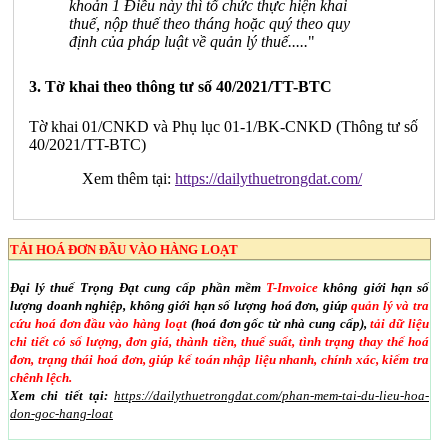
khoản 1 Điều này thì tổ chức thực hiện khai
thuế, nộp thuế theo tháng hoặc quý theo quy
định của pháp luật về quản lý thuế.....
"
3. Tờ khai theo thông tư số 40/2021/TT-BTC
Tờ khai 01/CNKD và Phụ lục 01-1/BK-CNKD (Thông tư số
40/2021/TT-BTC)
Xem thêm tại:
https://dailythuetrongdat.com/
TẢI HOÁ ĐƠN ĐẦU VÀO HÀNG LOẠT
Đại lý thuế Trọng Đạt cung cấp phần mềm
T-Invoice
không giới hạn số
lượng doanh nghiệp, không giới hạn số lượng hoá đơn, giúp
quản lý và tra
cứu hoá đơn đầu vào hàng loạt
(hoá đơn gốc từ nhà cung cấp),
tải dữ liệu
chi tiết có số lượng, đơn giá, thành tiền, thuế suất, tình trạng thay thế hoá
đơn, trạng thái hoá đơn, giúp kế toán nhập liệu nhanh, chính xác, kiểm tra
chênh lệch.
Xem chi tiết tại:
https://dailythuetrongdat.com/phan-mem-tai-du-lieu-hoa-
don-goc-hang-loat