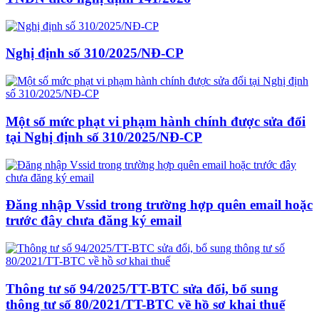
Nghị định số 310/2025/NĐ-CP
Một số mức phạt vi phạm hành chính được sửa đổi
tại Nghị định số 310/2025/NĐ-CP
Đăng nhập Vssid trong trường hợp quên email hoặc
trước đây chưa đăng ký email
Thông tư số 94/2025/TT-BTC sửa đổi, bổ sung
thông tư số 80/2021/TT-BTC về hồ sơ khai thuế