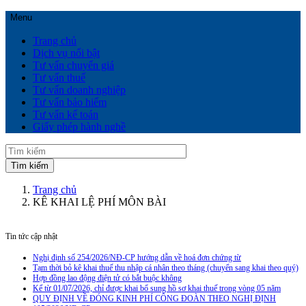
Menu
Trang chủ
Dịch vụ nổi bật
Tư vấn chuyển giá
Tư vấn thuế
Tư vấn doanh nghiệp
Tư vấn bảo hiểm
Tư vấn kế toán
Giấy phép hành nghề
Trang chủ
KÊ KHAI LỆ PHÍ MÔN BÀI
Tin tức cập nhật
Nghị định số 254/2026/NĐ-CP hướng dẫn về hoá đơn chứng từ
Tạm thời bỏ kê khai thuế thu nhập cá nhân theo tháng (chuyển sang khai theo quý)
Hợp đồng lao động điện tử có bắt buộc không
Kể từ 01/07/2026, chỉ được khai bổ sung hồ sơ khai thuế trong vòng 05 năm
QUY ĐỊNH VỀ ĐÓNG KINH PHÍ CÔNG ĐOÀN THEO NGHỊ ĐỊNH