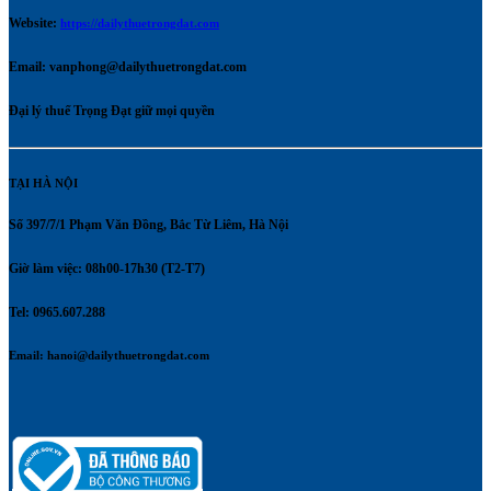
Website:
https://dailythuetrongdat.com
Email:
vanphong@dailythuetrongdat.com
Đại lý thuế Trọng Đạt giữ mọi quyền
TẠI HÀ NỘI
Số 397/7/1 Phạm Văn Đồng, Bắc Từ Liêm, Hà Nội
Giờ làm việc: 08h00-17h30 (T2-T7)
Tel: 0965.607.288
Email:
hanoi@dailythuetrongdat.com