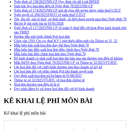
Nghị định số 158/2025/NĐ-CP Quy định chi tiết Luật BHXH
Sinh trắc học hoá đơn điện tử Nghị định 70/2025/NĐ-CP
Nghị định số 174/2025/NĐ-CP mở rất rộng đối tượng được giảm thuế GTGT
Nghị quyết sô 204/2025/QH15 về giảm thuế GTGT
Tên, địa chỉ, mã số thuế, số định danh, số điện thoại người mua theo Nghị định 70
Bãi bỏ lệ phí môn bài từ 01/01/2026
Nghị định số 117/2025/NĐ-CP về quản lý thuế đối với hoạt động kinh doanh trên
sàn TMĐT
Hướng dẫn giải trình chênh lệch hoá đơn
Công văn 1591 Chi cục thuế KV I giới thiệu điểm mới của Thông tư 31, 32
Mẫu biên bản xuất hoá đơn thay thế theo Nghị định 70
Mẫu biên bản điều xuất hoá đơn điều chỉnh theo Nghị định 70
Mẫu biên bản điều chỉnh hoá đơn theo Nghị định 70
Hộ kinh doanh có phải xuất hoá đơn khi bán qua sàn thương mại điện tử không
Mẫu 04/SS theo Nghi định 70/2025/NĐ-CP và Thông tư 32/2025/TT-BTC
Lập hoá đơn đối với chiết khấu thương mại theo doanh số luỹ kế
Lập hoá đơn đối với phần chênh lệch khi thanh quyết toán
Quy định xuất hoá đơn trả lại hàng từ 01/06/2025
Thông tư số 32/2025/TT-BTC về hoá đơn chứng từ
Hoá đơn thương mại điện tử là gì
Quy trình đăng ký sử dụng hoá đơn đối với hộ kinh doanh
KÊ KHAI LỆ PHÍ MÔN BÀI
Kê khai lệ phí môn bài