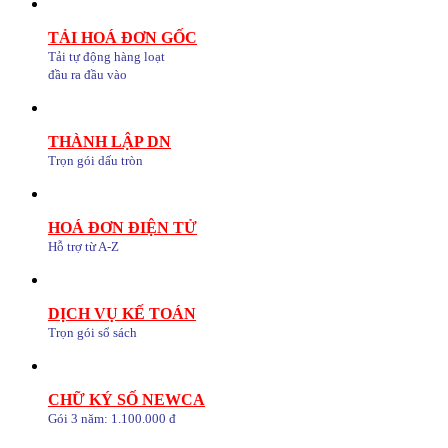
TẢI HOÁ ĐƠN GỐC
Tải tự động hàng loạt
đầu ra đầu vào
THÀNH LẬP DN
Trọn gói dấu tròn
HOÁ ĐƠN ĐIỆN TỬ
Hỗ trợ từ A-Z
DỊCH VỤ KẾ TOÁN
Trọn gói sổ sách
CHỮ KÝ SỐ NEWCA
Gói 3 năm: 1.100.000 đ