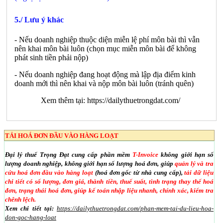
5./ Lưu ý khác
- Nếu doanh nghiệp thuộc diện miễn lệ phí môn bài thì vẫn
nên khai môn bài luôn (chọn mục miễn môn bài để không
phát sinh tiền phải nộp)
- Nếu doanh nghiệp đang hoạt động mà lập địa điểm kinh
doanh mới thì nên khai và nộp môn bài luôn (tránh quên)
Xem thêm tại:
https://dailythuetrongdat.com/
TẢI HOÁ ĐƠN ĐẦU VÀO HÀNG LOẠT
Đại lý thuế Trọng Đạt cung cấp phần mềm
T-Invoice
không giới hạn số
lượng doanh nghiệp, không giới hạn số lượng hoá đơn, giúp
quản lý và tra
cứu hoá đơn đầu vào hàng loạt
(hoá đơn gốc từ nhà cung cấp),
tải dữ liệu
chi tiết có số lượng, đơn giá, thành tiền, thuế suất, tình trạng thay thế hoá
đơn, trạng thái hoá đơn, giúp kế toán nhập liệu nhanh, chính xác, kiểm tra
chênh lệch.
Xem chi tiết tại:
https://dailythuetrongdat.com/phan-mem-tai-du-lieu-hoa-
don-goc-hang-loat