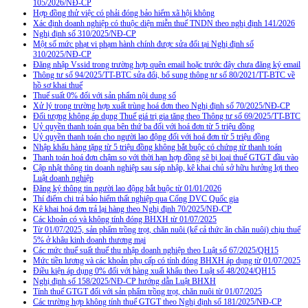
105/2026/NĐ-CP
Hợp đồng thử việc có phải đóng bảo hiểm xã hội không
Xác định doanh nghiệp có thuộc diện miễn thuế TNDN theo nghị định 141/2026
Nghị định số 310/2025/NĐ-CP
Một số mức phạt vi phạm hành chính được sửa đổi tại Nghị định số
310/2025/NĐ-CP
Đăng nhập Vssid trong trường hợp quên email hoặc trước đây chưa đăng ký email
Thông tư số 94/2025/TT-BTC sửa đổi, bổ sung thông tư số 80/2021/TT-BTC về
hồ sơ khai thuế
Thuế suất 0% đối với sản phẩm nội dung số
Xử lý trong trường hợp xuất trùng hoá đơn theo Nghị định số 70/2025/NĐ-CP
Đối tượng không áp dụng Thuế giá trị gia tăng theo Thông tư số 69/2025/TT-BTC
Uỷ quyền thanh toán qua bên thứ ba đối với hoá đơn từ 5 triệu đồng
Uỷ quyền thanh toán cho người lao động đối với hoá đơn từ 5 triệu đồng
Nhập khẩu hàng tặng từ 5 triệu đồng không bắt buộc có chứng từ thanh toán
Thanh toán hoá đơn chậm so với thời hạn hợp đồng sẽ bị loại thuế GTGT đầu vào
Cập nhật thông tin doanh nghiệp sau sáp nhập, kê khai chủ sở hữu hưởng lợi theo
Luật doanh nghiệp
Đăng ký thông tin người lao động bắt buộc từ 01/01/2026
Thí điểm chi trả bảo hiểm thất nghiệp qua Cổng DVC Quốc gia
Kê khai hoá đơn trả lại hàng theo Nghị định 70/2025/NĐ-CP
Các khoản có và không tính đóng BHXH từ 01/07/2025
Từ 01/07/2025, sản phẩm trồng trọt, chăn nuôi (kể cả thức ăn chăn nuôi) chịu thuế
5% ở khâu kinh doanh thương mại
Các mức thuế suất thuế thu nhập doanh nghiệp theo Luật số 67/2025/QH15
Mức tiền lương và các khoản phụ cấp có tính đóng BHXH áp dụng từ 01/07/2025
Điều kiện áp dụng 0% đối với hàng xuất khẩu theo Luật số 48/2024/QH15
Nghị định số 158/2025/NĐ-CP hướng dẫn Luật BHXH
Tính thuế GTGT đối với sản phẩm trồng trọt, chăn nuôi từ 01/07/2025
Các trường hợp không tính thuế GTGT theo Nghị định số 181/2025/NĐ-CP