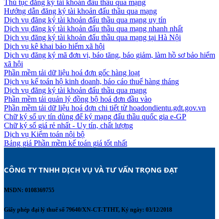
Thủ tục đăng ký tài khoản đấu thầu qua mạng
Hướng dẫn đăng ký tài khoản đấu thầu qua mạng
Dịch vụ đăng ký tài khoản đấu thầu qua mạng uy tín
Dịch vụ đăng ký tài khoản đấu thầu qua mạng nhanh nhất
Dịch vụ đăng ký tài khoản đấu thầu qua mạng tại Hà Nội
Dịch vụ kê khai bảo hiểm xã hội
Dịch vụ đăng ký mã đơn vị, báo tăng, báo giảm, làm hồ sơ bảo hiểm
xã hội
Phần mềm tải dữ liệu hoá đơn gốc hàng loạt
Dịch vụ kế toán hộ kinh doanh, báo cáo thuế hàng tháng
Dịch vụ đăng ký tài khoản đấu thầu qua mạng
Phần mềm tải quản lý đồng bộ hoá đơn đầu vào
Phần mềm tải dữ liệu hoá đơn chi tiết từ hoadondientu.gdt.gov.vn
Chữ ký số uy tín dùng để ký mạng đấu thầu quốc gia e-GP
Chữ ký số giá rẻ nhất - Uy tín, chất lượng
Dịch vụ Kiểm toán nội bộ
Bảng giá Phần mềm kế toán giá tốt nhất
CÔNG TY TNHH DỊCH VỤ VÀ TƯ VẤN TRỌNG ĐẠT 
MSDN: 0108369755
Giấy phép đại lý thuế số 79640/XN-CT-TTHT, Ký ngày: 03/12/2018