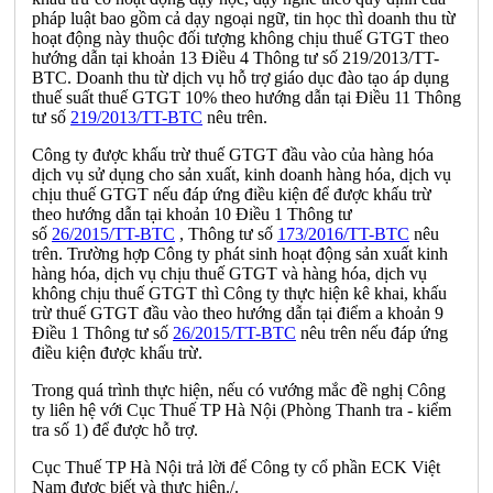
pháp luật bao g
ồ
m cả dạy ngoại ngữ, tin học thì doanh thu từ
hoạt động này thuộc đối tượng không chịu thuế GTGT theo
hư
ớ
ng dẫn tại khoản 13 Điều 4 Thông tư s
ố
219/2013/TT-
BTC. Doanh thu từ dịch vụ hỗ trợ giáo dục đào tạo áp dụng
thuế suất thuế GTGT 10% theo hướng dẫn tại Điều 11 Thông
tư số
219/2013/TT-BTC
nêu trên.
Công ty được khấu trừ thuế GTGT đầu vào của hàng hóa
dịch vụ sử dụng cho sản xuất, kinh doanh hàng hóa, dịch vụ
chịu thuế GTGT nếu đáp ứng điều kiện để được khấu trừ
theo hướng dẫn tại khoản 10 Điều 1 Thông tư
số
26/2015/TT-BTC
, Thông tư số
173/2016/TT-BTC
nêu
trên. Trường hợp Công ty phát sinh hoạt động sản xuất kinh
hàng hóa, dịch vụ chịu thuế GTGT và hàng hóa, dịch vụ
không chịu thuế GTGT thì Công ty thực hiện kê khai, khấu
trừ thuế GTGT đầu vào theo hướng dẫn tại điểm a khoản 9
Điều 1 Thông tư số
26/2015/TT-BTC
nêu trên nếu đáp ứng
điều kiện được khấu trừ.
Trong quá trình thực hiện, nếu có vướng mắc đề nghị Công
ty liên hệ với Cục Thuế TP Hà Nội (Phòng Thanh tra - kiểm
tra số 1) để được hỗ trợ.
Cục
Thuế TP Hà Nội trả lời để Công ty cổ phần ECK Việt
Nam được
biết và thực hiện./.