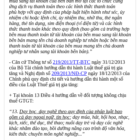
mua sang tài khoản của bên bán mở tại các t
ổ
chức cung
ứng dịch vụ thanh toán theo các hình thức thanh toán
ph
ù
hợp với quy định của pháp luật hiện hành như séc, ủy
nhiệm chi hoặc lệnh chi, ủy nhiệm thu, nhờ thu, thẻ ngân
hàng, thẻ tín dụng, sim điện thoại (ví điện tử) và các hình
thức thanh toán khác theo quy định (bao gồm cả trường hợp
bên mua thanh toán từ tài khoản của bên mua sang tài khoản
bên bán mang tên chủ doanh nghiệp tư nhân hoặc bên mua
thanh toán từ tài khoản của bên mua mang tên chủ doanh
nghiệp tư nhân sang tài khoản bên bán).”
- Căn cứ Thông tư số
219/2013/TT-BTC
ngày 31/12/2013
của Bộ Tài chính hướng dẫn thi hành Luật thuế giá trị gia
tăng và Nghị định số
209/2013/NĐ-CP
ngà
y
18/12/2013 của
Chính phủ quy định chi tiết và hướng dẫn thi hành một số
điều của Luật Thuế giá trị gia tăng:
+ Tại khoản 13 Điều 4 hướng dẫn về đối tượng không chịu
thuế GTGT:
“
13.
D
ạ
y h
ọ
c, d
ạ
y nghề theo quy đ
ị
nh của pháp lu
ậ
t bao
gồm cả d
ạ
y ngo
ạ
i ngữ, tin h
ọ
c
; dạy múa, hát, hội họa, nhạc,
kịch, xiếc, thể dục, thể thao; nuôi dạy trẻ và dạy các nghề
khác nhằm đào tạo, bồi dưỡng nâng cao trình độ v
ă
n hóa,
kiến thức chuyên môn nghề nghiệp...”