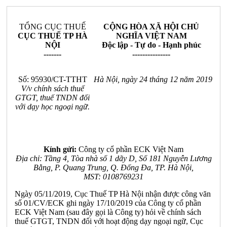
TỔNG CỤC THUẾ
CỘNG HÒA XÃ HỘI CHỦ
CỤC THUẾ TP HÀ
NGHĨA VIỆT NAM
NỘI
Độc lập - Tự do - Hạnh phúc
-------
---------------
Số:
95930
/CT-TTHT
Hà Nội, ngày
24
tháng
12
năm 2019
V/v chính sách thuế
GTGT, thuế TNDN đối
với dạy học ngoại ngữ.
K
í
nh gửi:
Công ty cổ phần ECK Việt Nam
Địa chỉ: Tầng 4, Tòa nhà số
1
d
ã
y
D, Số 18
1
Nguyễn Lương
B
ằ
ng, P. Quang Tr
u
ng
,
Q
.
Đ
ố
ng Đa, TP. Hà Nội,
MST:
0
108769231
Ngày 05/11/2019, Cục Thuế TP Hà Nội nhận được công văn
số 01/CV/ECK ghi ngày 17/10/2019 của Công ty cổ phần
ECK Việt Nam (sau đây gọi là Công ty) hỏi về chính sách
thuế GTGT, TNDN đối với hoạt động dạy ngoại ngữ, Cục