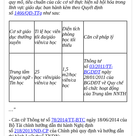
quy mô, tiêu chuẩn của các cơ sở thực hiện xã hội hóa trong
lĩnh vực giáo dục ban hành kèm theo Quyết định
số
1466/QĐ-TTg
như sau:
Diện tích
Cơ sở giáo
Tỉ lệ học viên
phòng
dục thường
tối đa/giáo
Căn cứ pháp lý
học
tối
xuyên
viên/ca học
thiểu
Thông tư
s
ố
03/2011/TT-
1,5
Trung tâm
25
BGDĐT
ngày
m2/học
Ngoại ngữ -
học
vi
ên/giáo
28/01/2011 của
viên/ca
Tin học
viên/ca học
BGDĐT về Quy chế
học
t
ổ
chức hoạt động
của Trung tâm NNTH
…”
- Căn cứ Thông tư số
78/2014/TT-BTC
ngày 18/06/2014 của
Bộ Tài chính hướng dẫn thi hành Nghị định
số
218/2013/NĐ-CP
của Chính phủ quy định và hướng dẫn