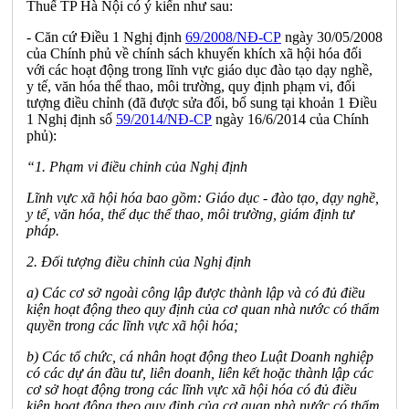
Thuế TP Hà Nội có ý kiến như sau:
- Căn cứ Điều 1 Nghị định
69/2008/NĐ-CP
ngày 30/05/2008
của Chính phủ về chính sách khuyến khích xã hội hóa đối
với các hoạt động trong lĩnh vực giáo
dục
đào tạo dạy nghề,
y tế, văn hóa thể thao, môi trường, quy định phạm vi, đối
tượng điều chỉnh (đã được sửa đổi, bổ sung tại khoản 1 Điều
1 Nghị định số
59/2014/NĐ-CP
ngày 16/6/2014 của Chính
phủ):
“1.
Phạm vi điều chỉnh của Nghị định
Lĩnh vực xã hội hóa bao gồm: Gi
á
o dục - đào tạo, dạy nghề,
y tế, v
ă
n hóa, thể dục thể thao, môi trường, giám định tư
pháp
.
2. Đối tượng điều chỉnh của Nghị định
a) Các cơ sở ngoài công
l
ập được thành
l
ập và có đủ điều
kiện hoạt động theo quy định của cơ quan nhà nước có th
ẩ
m
quyền trong các lĩnh vực xã hội hóa;
b) Các tổ chức, cá nhân hoạt động theo Luật Doanh nghiệp
có các dự án đầu tư, liên doanh, liên kết hoặc thành lập các
cơ sở hoạt động trong các lĩnh vực xã hội hóa có đủ điều
kiện hoạt động theo quy định của cơ quan nhà nước có th
ẩ
m