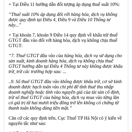
+ Tại Điều 11 hư
ớ
ng dẫn đối tượng áp dụng thuế suất 10%:
“Thuế suất 10% áp dụng đố
i
với hàng h
óa
, dịch vụ không
được quy định tạ
i
Điều 4, Điều 9 và Điều 10 Thông tư
này...”
+ Tại khoản 7, khoản 9 Điều 14 quy định về khấu
tr
ừ thuế
GTGT đầu vào đối với hàng hóa, dịch vụ không chịu thuế
GTGT:
“7
. Thuế GTGT đầu vào của hàng hóa, dịch vụ sử dụng cho
s
ả
n xuất, kinh doanh hàng hóa, dịch vụ không chịu thuế
GTGT hướng dẫn tại Điều 4 Thông t
ư
này không được khấu
trừ, trừ các trường hợp sau:
...
..9. Số thuế GTGT đầu vào không được khấu trừ, cơ sở kinh
doanh được hạch toán vào chi ph
í
để tính
thuế thu nhập
doanh nghiệp hoặc tính vào nguyên giá của tài sản cố định,
trừ số thuế GTGT của hàng hóa, dịch vụ mua vào từng lần
c
ó
giá trị từ hai mươi triệu đồng trở lên không có chứng từ
thanh toán không dùng tiền mặt.”
Căn cứ các quy định trên, Cục Thuế TP Hà Nội có ý kiến về
nguyên tắc như sau: