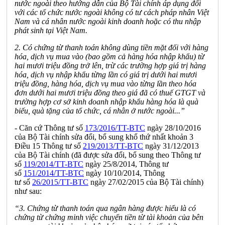
nước ngoài theo hướng dẫn của Bộ Tài ch
í
nh áp dụng đối
với các t
ổ
chức nước ngoài không c
ó
tư cách pháp nhân Việt
Nam và cá nhân nước ngoài kinh doanh hoặc có thu nhập
phát sinh tại Việt Nam.
2. Có chứng từ thanh toán không dùng tiền mặt đối với hàng
hóa, dịch vụ mua vào (bao gồm cả hàng hóa nhập kh
ẩ
u) từ
hai mươi triệu đ
ồ
ng trở lên, trừ các trường hợp giá trị hàng
hóa, dịch vụ nhập khẩu t
ừ
ng lần có giá trị d
ư
ới hai mươi
triệu đồng
,
hàng hóa, dịch vụ mua vào t
ừn
g lần theo hóa
đơn dưới hai mươi triệu đồng theo giá đã có thuế GTGT và
t
rư
ờng hợp cơ sở k
i
nh doanh nhập khẩu hàng hóa là quà
biếu, quà tặng của tổ chức, cá nhân ở nước ngoài...”
- Căn cứ Thông tư số
173/2016/TT-BTC
ngày 28/10/2016
của Bộ Tài chính sửa đổi, bổ sung khổ thứ nhất khoản 3
Điều 15 Thông tư số
219/2013/TT-BTC
ngày 31/12/2013
của Bộ Tài chính (đã được sửa đổi, b
ổ
sung theo Thông tư
số
119/2014/TT-BTC
ngày 25/8/2014, Thông tư
số
151/2014/TT-BTC
ngày 10/10/2014, Thông
t
ư
số
26/2015/TT-BTC
ngày 27/02/2015 của Bộ Tài chính)
như sau:
“3. Chứng từ thanh toán qua ngân hàng được hiểu là có
chứng từ chứng m
i
nh việc chuy
ể
n tiền từ tài khoản của bên