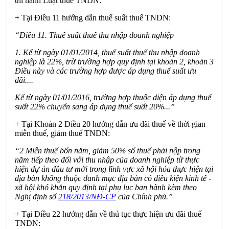
thi hành Luật thuế TNDN:
+ Tại Điều 11 hướng dẫn thuế suất thuế TNDN:
“Điều 11. Thuế suất thuế thu nhập doanh nghiệp
1. K
ể
từ ngày 01/01/2014, thuế suất thuế thu nhập doanh
nghiệp là 22%, trừ trường hợp quy định tạ
i
khoản 2, khoản 3
Điều này và các trư
ờ
ng hợp được áp dụng thuế suất ưu
đãi....
K
ể
từ ngày 01/01/2016, trường hợp thuộc diện áp dụng thuế
suất 22% chuy
ể
n sang áp dụng thuế suất 20%...”
+ Tại Khoản 2 Điều 20 hướng dẫn ưu đãi thuế về thời gian
miễn thuế, giảm thuế TNDN:
“2 Miễn thuế bốn năm, giảm 50% số thuế phải nộp trong
năm tiếp theo đ
ố
i với thu nhập của doanh nghiệp từ thực
hiện dự án đ
ầ
u tư mới trong lĩnh vực xã hội hóa thực hiện tại
địa bàn không thuộc danh mục địa bàn c
ó
điều kiện kinh tế
-
xã hội kh
ó
khăn quy định tại phụ lục ban hành kèm theo
Nghị định s
ố
218/2013/NĐ-CP
của Ch
í
nh phủ.”
+ Tại Điều 22 hướng dẫn về thủ tục thực hiện ưu đãi thuế
TNDN: