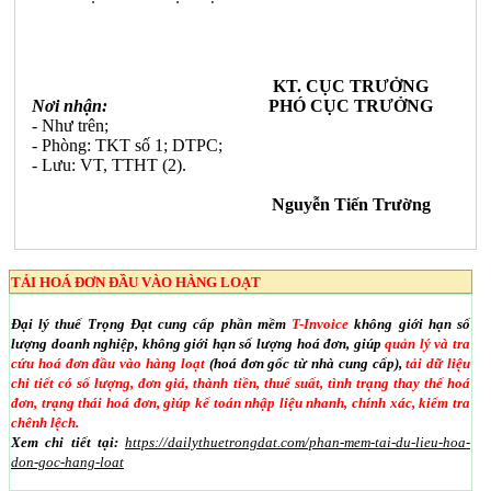
KT. CỤC TRƯỞNG
Nơi nhận:
PHÓ CỤC TRƯỞNG
- Như trên;
- Phòng: TKT số 1;
DTPC;
- Lưu: VT, TTHT (2).
Nguyễn Tiến Trường
TẢI HOÁ ĐƠN ĐẦU VÀO HÀNG LOẠT
Đại lý thuế Trọng Đạt cung cấp phần mềm
T-Invoice
không giới hạn số
lượng doanh nghiệp, không giới hạn số lượng hoá đơn, giúp
quản lý và tra
cứu hoá đơn đầu vào hàng loạt
(hoá đơn gốc từ nhà cung cấp),
tải dữ liệu
chi tiết có số lượng, đơn giá, thành tiền, thuế suất, tình trạng thay thế hoá
đơn, trạng thái hoá đơn, giúp kế toán nhập liệu nhanh, chính xác, kiểm tra
chênh lệch.
Xem chi tiết tại:
https://dailythuetrongdat.com/phan-mem-tai-du-lieu-hoa-
don-goc-hang-loat