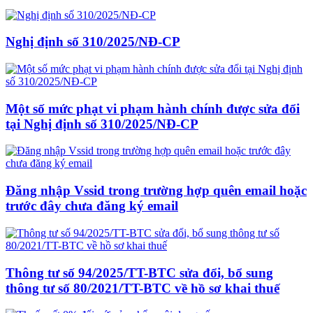
Nghị định số 310/2025/NĐ-CP
Một số mức phạt vi phạm hành chính được sửa đổi
tại Nghị định số 310/2025/NĐ-CP
Đăng nhập Vssid trong trường hợp quên email hoặc
trước đây chưa đăng ký email
Thông tư số 94/2025/TT-BTC sửa đổi, bổ sung
thông tư số 80/2021/TT-BTC về hồ sơ khai thuế