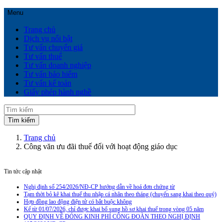
Menu
Trang chủ
Dịch vụ nổi bật
Tư vấn chuyển giá
Tư vấn thuế
Tư vấn doanh nghiệp
Tư vấn bảo hiểm
Tư vấn kế toán
Giấy phép hành nghề
Trang chủ
Công văn ưu đãi thuế đối với hoạt động giáo dục
Tin tức cập nhật
Nghị định số 254/2026/NĐ-CP hướng dẫn về hoá đơn chứng từ
Tạm thời bỏ kê khai thuế thu nhập cá nhân theo tháng (chuyển sang khai theo quý)
Hợp đồng lao động điện tử có bắt buộc không
Kể từ 01/07/2026, chỉ được khai bổ sung hồ sơ khai thuế trong vòng 05 năm
QUY ĐỊNH VỀ ĐÓNG KINH PHÍ CÔNG ĐOÀN THEO NGHỊ ĐỊNH