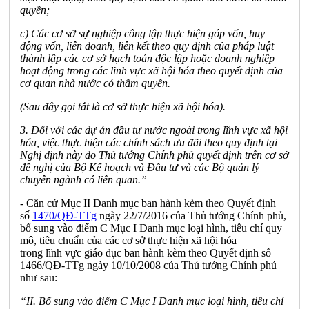
quyền;
c) Các cơ sở sự nghiệp công lập thực hiện góp vốn, huy
động vốn, liên doanh, liên kết theo quy định của pháp luật
thành lập các cơ sở hạch toán độc lập hoặc doanh nghiệp
hoạt động trong các lĩnh vực xã hội hóa theo quyết định của
cơ quan nhà nước c
ó
thẩm quyền.
(Sau đây gọi tắt là cơ sở thực hiện xã hội hóa).
3. Đối với các dự án đầu tư nước ngoài trong lĩnh vực xã hội
hóa, việc thực hiện các ch
í
nh sách ưu đãi theo quy định t
ạ
i
Nghị định này do Thủ tướng Ch
í
nh phủ quyết định trên cơ sở
đề nghị của Bộ K
ế
hoạch và Đầu tư và các Bộ quản lý
chuyên ngành có liên quan.”
- Căn cứ Mục
II
Danh mục ban hành kèm theo Quyết định
số
1470/QĐ-TTg
ngày 22/7/2016 của Thủ tướng Chính phủ,
bổ sung vào điểm C Mục I Danh mục loại hình, tiêu chí quy
mô, tiêu chuẩn của các cơ sở thực hiện xã hội hóa
trong
lĩnh
vực giáo dục ban hành kèm theo Quyết định số
1466/QĐ
-
TTg ngày 10/10/2008 của Thủ tướng Chính phủ
như sau:
“II. Bổ sung vào điểm C Mục I Danh mục loại hình, tiêu chí