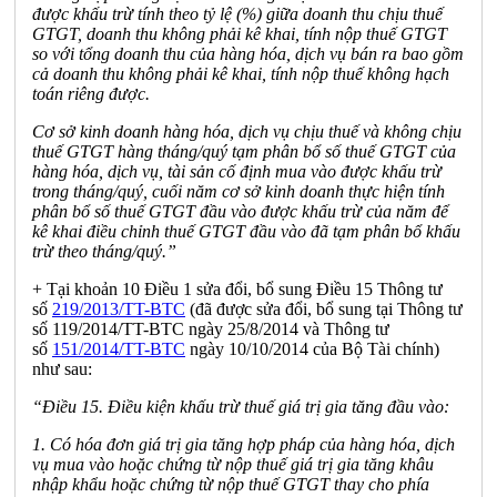
được kh
ấ
u trừ tính theo tỷ lệ (%) giữa doanh thu chịu thuế
GTGT, doanh thu không phải kê khai, tính nộp thuế GTGT
so với t
ổ
ng doanh thu của hàng hóa, dịch vụ bán ra bao gồm
cả doanh thu không phải kê khai, tính nộp thuế không hạch
toán riêng được.
Cơ sở kinh doanh hàng hóa, dịch vụ chịu thuế và không chịu
thuế GTGT hàng tháng/quý tạm phân b
ổ
số thuế GTGT của
hàng hóa, dịch vụ, tài sản cố định mua vào được khấu trừ
trong tháng/quý, cuối năm cơ sở kinh doanh thực hiện tính
phân
bổ số
thuế GTGT đầu vào được khấu trừ của năm để
kê khai điều chỉnh thu
ế
GTGT đ
ầ
u vào đã tạm phân b
ổ
khấu
trừ theo tháng/quý.”
+ Tại khoản 10 Điều 1 sửa đổi, bổ sung Điều 15 Thông tư
số
219/2013/TT-BTC
(đã được sửa đổi, bổ sung tại Thông tư
số 119/2014/TT
-
BTC ngày 25/8/2014 và Thông tư
số
151/2014/TT-BTC
ng
à
y 10/10/2014 của Bộ Tài chính)
như sau:
“Điều 15. Điều kiện khấu trừ thuế giá trị gia tăng đầu vào:
1. Có hóa đơn g
i
á trị gia tăng hợp pháp của hàng hóa, dịch
vụ mua vào hoặc chứng từ nộp thu
ế
giá trị gia tăng khâu
nhập khẩu hoặc chứng từ nộp thuế GTGT thay cho phía