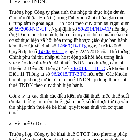
1. Về thuế TNDN:
Trường hợp Công ty phát sinh thu nhập từ thực hiện dự án
đầu tư mới (tại Hà Nội) trong lĩnh vực xã hội hóa giáo dục
(Trung tâm Ngoại ngữ - Tin học) theo quy định tại Nghị định
số
69/2008/NĐ-CP
, Nghị định số
59/2014/NĐ-CP
nếu đáp
ứng Danh mục loại h
ì
nh, tiêu chí quy mô, tiêu chuẩn của các
cơ sở thực hiện xã hội hóa trong lĩnh v
ự
c giáo dục ban hành
kèm theo Quyết đ
ị
nh số
1466/QĐ-TTg
ngày 10/10/2008,
Quyết định số
1470/QĐ-TTg
ngày 22/7/2016 của Thủ tướng
Chính phủ thì thu nhập từ hoạt động xã hội hóa trong lĩnh
vực giáo dục được ưu đãi thuế TNDN theo hướng dẫn tại
Khoản 2 Điều 20 Thông tư số
78/2014/TT-BTC
và khoản 3
Điều 11 Thông tư s
ố
96/2015/TT-BTC
nêu tr
ê
n. Các khoản
thu nhập không được ưu đãi thuế TNDN áp dụng thuế suất
thuế TNDN theo quy định hiện hành.
Công ty tự xác định các điều kiện ưu đãi thuế, mức thuế suất
ưu đãi, thời gian miễn thuế, giảm thuế, số lỗ được trừ (-) vào
thu nhập tính thuế để kê khai, quyết toán thuế với cơ quan
thuế.
2. Về thuế GTGT:
Trường h
ợ
p Công ty kê khai thuế GTGT theo phương pháp
khấu trừ có hoạt động dạy học, dạy ngh
ề
theo quy định của