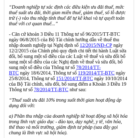
“Doanh nghiệp tự xác định các điều kiện
ưu
đãi thuế, mức
thuế suất ưu đãi, thời gian mi
ễ
n thuế, giảm thuế, số l
ỗ
được
trừ (-) vào thu nhập tính thuế để tự kê khai và tự quyết toán
thuế với cơ quan thuế...”
- Căn cứ khoản 3 Điều 11 Thông tư số 96/2015/TT-BTC
ngày 06/8/2015 của Bộ Tài chính hướng dẫn về thuế thu
nhập doanh nghiệp tại Nghị định số
12/2015/NĐ-CP
ngày
12/2/2015 của Chính phủ quy định chi tiết thi hành Luật sửa
đ
ổ
i, bổ sung một số điều của các Luật về thuế và sửa đổi bổ
sung một số điều của các Nghị định về thuế và sửa đổi, bổ
sung một số điều của Thông tư số
78/2014/TT-
BTC
ngà
y
18/6/2014, Th
ô
ng tư số
119/2014/TT-BTC
ngày
25/8/2014, Thông tư số
151/2014/TT-BTC
ngày 10/10/2014
của Bộ Tài chính,
sửa đổi, bổ sung điểm a Khoản 3 Điều 19
Thông tư số
78/2014/TT-BTC
như sau:
“Thuế suất ưu đãi 10% trong suốt thời gian hoạt động áp
dụng đối với:
a) Phần thu nhập của doanh nghiệp từ hoạt động xã hội hóa
trong lĩnh vực giáo dục - đào tạo, dạy nghề, y tế, văn h
óa
,
th
ể
thao và môi trường, giám định tư pháp (sau đây gọi
chung là lĩnh vực xã hội h
óa
).