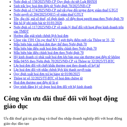
Nghị định số 158/2025/NĐ-CP Quy định chi tiết Luật BHXH
Sinh trắc học hoá đơn điện tử Nghị định 70/2025/NĐ-CP
Nghị định số 174/2025/NĐ-CP mở rất rộng đối tượng được giảm thuế GTGT
Nghị quyết sô 204/2025/QH15 về giảm thuế GTGT
Tên, địa chỉ, mã số thuế, số định danh, số điện thoại người mua theo Nghị định 70
Bãi bỏ lệ phí môn bài từ 01/01/2026
Nghị định số 117/2025/NĐ-CP về quản lý thuế đối với hoạt động kinh doanh trên
sàn TMĐT
Hướng dẫn giải trình chênh lệch hoá đơn
Công văn 1591 Chi cục thuế KV I giới thiệu điểm mới của Thông tư 31, 32
Mẫu biên bản xuất hoá đơn thay thế theo Nghị định 70
Mẫu biên bản điều xuất hoá đơn điều chỉnh theo Nghị định 70
Mẫu biên bản điều chỉnh hoá đơn theo Nghị định 70
Hộ kinh doanh có phải xuất hoá đơn khi bán qua sàn thương mại điện tử không
Mẫu 04/SS theo Nghi định 70/2025/NĐ-CP và Thông tư 32/2025/TT-BTC
Lập hoá đơn đối với chiết khấu thương mại theo doanh số luỹ kế
Lập hoá đơn đối với phần chênh lệch khi thanh quyết toán
Quy định xuất hoá đơn trả lại hàng từ 01/06/2025
Thông tư số 32/2025/TT-BTC về hoá đơn chứng từ
Hoá đơn thương mại điện tử là gì
Quy trình đăng ký sử dụng hoá đơn đối với hộ kinh doanh
Công văn ưu đãi thuế đối với hoạt động
giáo dục
Ưu đãi thuế giá trị gia tăng và thuế thu nhập doanh nghiệp đối với hoạt động
giáo dục đào tạo