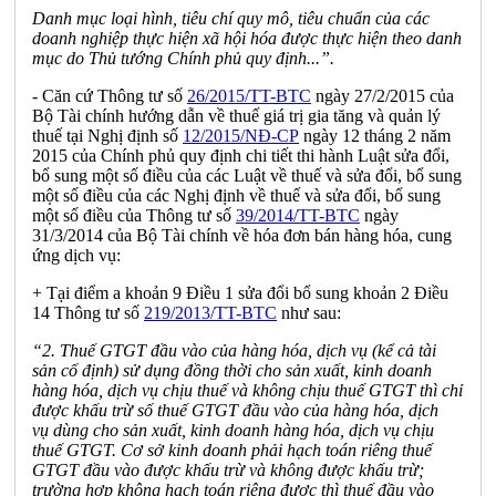
Danh mục loại hình, tiêu chí quy mô, tiêu chuẩn của các
doanh nghiệp thực hiện xã hội h
óa
được thực hiện theo danh
mục do Thủ tướng Ch
í
nh phủ quy định...
”.
- Căn cứ Thông tư số
26/2015/TT-BTC
ngày 27/2/2015 của
Bộ Tài chính hướng dẫn về thuế giá trị gia tăng và quản lý
thuế tại Nghị định số
12/2015/NĐ-CP
ngà
y
12 tháng 2 năm
2015 của Chính phủ quy định chi tiết thi hành Luật sửa đổi,
bổ sung một số điều của các Luật về thuế và sửa đổi, bổ sung
một số điều của các Nghị định về thuế và sửa đổi, bổ sung
một số điều của Thông tư số
39/2014/TT-BTC
ngày
31/3/2014 của Bộ Tài chính về hóa đơn bán hàng hóa, cung
ứng dịch vụ:
+ Tại điểm a khoản 9 Điều 1 sửa đổi bổ sung khoản 2 Điều
14 Thông tư số
219/2013/TT-BTC
như sau:
“2. Thuế GTGT đ
ầ
u vào của hàng hóa, dịch vụ (kể cả tài
sản cố định) sử dụng đồng thời cho sản xuất, kinh doanh
hàng hóa, dịch vụ chịu thuế và không chịu thuế GTGT thì chỉ
được khấu trừ số thuế GTGT đầu vào của hàng h
ó
a, dịch
vụ
dù
ng cho sản xuất, k
i
nh doanh hàng hóa, dịch vụ chịu
thuế GTGT
.
Cơ sở kinh doanh phải hạch toán riêng thuế
GTGT đầu vào được khấu trừ và không được khấu trừ;
trường hợp không hạch toán riêng được thì thuế đầu vào