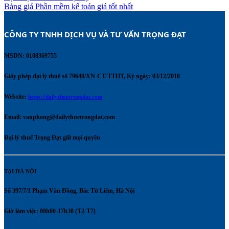
Bảng giá Phần mềm kế toán giá tốt nhất
CÔNG TY TNHH DỊCH VỤ VÀ TƯ VẤN TRỌNG ĐẠT 
MSDN: 0108369755
Giấy phép đại lý thuế số 79640/XN-CT-TTHT, Ký ngày: 03/12/2018
Website:
https://dailythuetrongdat.com
Email:
vanphong@dailythuetrongdat.com
Đại lý thuế Trọng Đạt giữ mọi quyền
TẠI HÀ NỘI
Số 397/7/1 Phạm Văn Đồng, Bắc Từ Liêm, Hà Nội
Giờ làm việc: 08h00-17h30 (T2-T7)