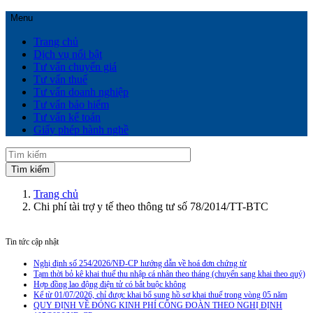
Menu
Trang chủ
Dịch vụ nổi bật
Tư vấn chuyển giá
Tư vấn thuế
Tư vấn doanh nghiệp
Tư vấn bảo hiểm
Tư vấn kế toán
Giấy phép hành nghề
Trang chủ
Chi phí tài trợ y tế theo thông tư số 78/2014/TT-BTC
Tin tức cập nhật
Nghị định số 254/2026/NĐ-CP hướng dẫn về hoá đơn chứng từ
Tạm thời bỏ kê khai thuế thu nhập cá nhân theo tháng (chuyển sang khai theo quý)
Hợp đồng lao động điện tử có bắt buộc không
Kể từ 01/07/2026, chỉ được khai bổ sung hồ sơ khai thuế trong vòng 05 năm
QUY ĐỊNH VỀ ĐÓNG KINH PHÍ CÔNG ĐOÀN THEO NGHỊ ĐỊNH