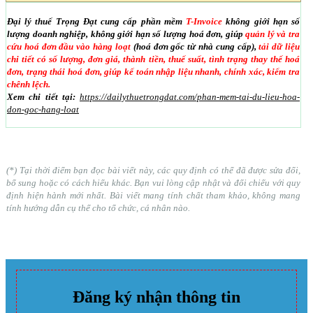
Đại lý thuế Trọng Đạt cung cấp phần mềm
T-Invoice
không giới hạn số
lượng doanh nghiệp, không giới hạn số lượng hoá đơn, giúp
quản lý và tra
cứu hoá đơn đầu vào hàng loạt
(hoá đơn gốc từ nhà cung cấp),
tải dữ liệu
chi tiết có số lượng, đơn giá, thành tiền, thuế suất, tình trạng thay thế hoá
đơn, trạng thái hoá đơn, giúp kế toán nhập liệu nhanh, chính xác, kiểm tra
chênh lệch.
Xem chi tiết tại:
https://dailythuetrongdat.com/phan-mem-tai-du-lieu-hoa-
don-goc-hang-loat
(*) Tại thời điểm bạn đọc bài viết này, các quy định có thể đã được sửa đổi,
bổ sung hoặc có cách hiểu khác. Bạn vui lòng cập nhật và đối chiếu với quy
định hiện hành mới nhất. Bài viết mang tính chất tham khảo, không mang
tính hướng dẫn cụ thể cho tổ chức, cá nhân nào.
Đăng ký nhận thông tin