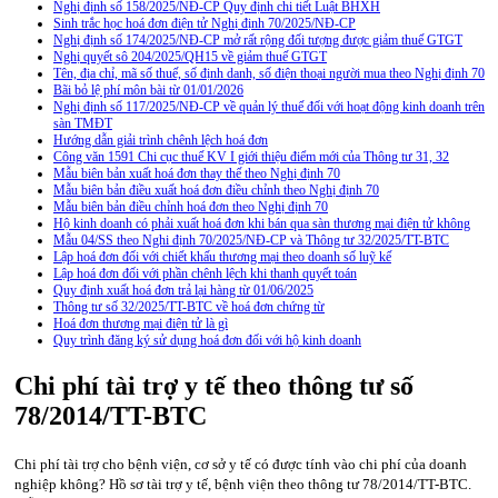
Nghị định số 158/2025/NĐ-CP Quy định chi tiết Luật BHXH
Sinh trắc học hoá đơn điện tử Nghị định 70/2025/NĐ-CP
Nghị định số 174/2025/NĐ-CP mở rất rộng đối tượng được giảm thuế GTGT
Nghị quyết sô 204/2025/QH15 về giảm thuế GTGT
Tên, địa chỉ, mã số thuế, số định danh, số điện thoại người mua theo Nghị định 70
Bãi bỏ lệ phí môn bài từ 01/01/2026
Nghị định số 117/2025/NĐ-CP về quản lý thuế đối với hoạt động kinh doanh trên
sàn TMĐT
Hướng dẫn giải trình chênh lệch hoá đơn
Công văn 1591 Chi cục thuế KV I giới thiệu điểm mới của Thông tư 31, 32
Mẫu biên bản xuất hoá đơn thay thế theo Nghị định 70
Mẫu biên bản điều xuất hoá đơn điều chỉnh theo Nghị định 70
Mẫu biên bản điều chỉnh hoá đơn theo Nghị định 70
Hộ kinh doanh có phải xuất hoá đơn khi bán qua sàn thương mại điện tử không
Mẫu 04/SS theo Nghi định 70/2025/NĐ-CP và Thông tư 32/2025/TT-BTC
Lập hoá đơn đối với chiết khấu thương mại theo doanh số luỹ kế
Lập hoá đơn đối với phần chênh lệch khi thanh quyết toán
Quy định xuất hoá đơn trả lại hàng từ 01/06/2025
Thông tư số 32/2025/TT-BTC về hoá đơn chứng từ
Hoá đơn thương mại điện tử là gì
Quy trình đăng ký sử dụng hoá đơn đối với hộ kinh doanh
Chi phí tài trợ y tế theo thông tư số
78/2014/TT-BTC
Chi phí tài trợ cho bệnh viện, cơ sở y tế có được tính vào chi phí của doanh
nghiệp không? Hồ sơ tài trợ y tế, bệnh viện theo thông tư 78/2014/TT-BTC.