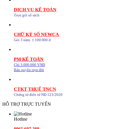
DỊCH VỤ KẾ TOÁN
Trọn gói sổ sách
CHỮ KÝ SỐ NEWCA
Gói 3 năm: 1.100.000 đ
PM KẾ TOÁN
Chỉ 3.000.000 VNĐ
Bản quyền trọn đời
CTKT THUẾ TNCN
Chứng từ điện tử NĐ 123/2020
HỖ TRỢ TRỰC TUYẾN
Hotline
0965.607.288