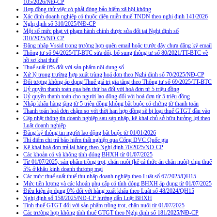
105/2026/NĐ-CP
Hợp đồng thử việc có phải đóng bảo hiểm xã hội không
Xác định doanh nghiệp có thuộc diện miễn thuế TNDN theo nghị định 141/2026
Nghị định số 310/2025/NĐ-CP
Một số mức phạt vi phạm hành chính được sửa đổi tại Nghị định số
310/2025/NĐ-CP
Đăng nhập Vssid trong trường hợp quên email hoặc trước đây chưa đăng ký email
Thông tư số 94/2025/TT-BTC sửa đổi, bổ sung thông tư số 80/2021/TT-BTC về
hồ sơ khai thuế
Thuế suất 0% đối với sản phẩm nội dung số
Xử lý trong trường hợp xuất trùng hoá đơn theo Nghị định số 70/2025/NĐ-CP
Đối tượng không áp dụng Thuế giá trị gia tăng theo Thông tư số 69/2025/TT-BTC
Uỷ quyền thanh toán qua bên thứ ba đối với hoá đơn từ 5 triệu đồng
Uỷ quyền thanh toán cho người lao động đối với hoá đơn từ 5 triệu đồng
Nhập khẩu hàng tặng từ 5 triệu đồng không bắt buộc có chứng từ thanh toán
Thanh toán hoá đơn chậm so với thời hạn hợp đồng sẽ bị loại thuế GTGT đầu vào
Cập nhật thông tin doanh nghiệp sau sáp nhập, kê khai chủ sở hữu hưởng lợi theo
Luật doanh nghiệp
Đăng ký thông tin người lao động bắt buộc từ 01/01/2026
Thí điểm chi trả bảo hiểm thất nghiệp qua Cổng DVC Quốc gia
Kê khai hoá đơn trả lại hàng theo Nghị định 70/2025/NĐ-CP
Các khoản có và không tính đóng BHXH từ 01/07/2025
Từ 01/07/2025, sản phẩm trồng trọt, chăn nuôi (kể cả thức ăn chăn nuôi) chịu thuế
5% ở khâu kinh doanh thương mại
Các mức thuế suất thuế thu nhập doanh nghiệp theo Luật số 67/2025/QH15
Mức tiền lương và các khoản phụ cấp có tính đóng BHXH áp dụng từ 01/07/2025
Điều kiện áp dụng 0% đối với hàng xuất khẩu theo Luật số 48/2024/QH15
Nghị định số 158/2025/NĐ-CP hướng dẫn Luật BHXH
Tính thuế GTGT đối với sản phẩm trồng trọt, chăn nuôi từ 01/07/2025
Các trường hợp không tính thuế GTGT theo Nghị định số 181/2025/NĐ-CP