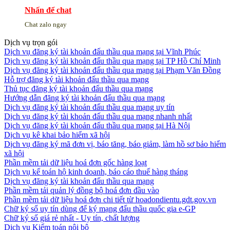
Nhấn để chat
Chat zalo ngay
Dịch vụ trọn gói
Dịch vụ đăng ký tài khoản đấu thầu qua mạng tại Vĩnh Phúc
Dịch vụ đăng ký tài khoản đấu thầu qua mạng tại TP Hồ Chí Minh
Dịch vụ đăng ký tài khoản đấu thầu qua mạng tại Phạm Văn Đồng
Hỗ trợ đăng ký tài khoản đấu thầu qua mạng
Thủ tục đăng ký tài khoản đấu thầu qua mạng
Hướng dẫn đăng ký tài khoản đấu thầu qua mạng
Dịch vụ đăng ký tài khoản đấu thầu qua mạng uy tín
Dịch vụ đăng ký tài khoản đấu thầu qua mạng nhanh nhất
Dịch vụ đăng ký tài khoản đấu thầu qua mạng tại Hà Nội
Dịch vụ kê khai bảo hiểm xã hội
Dịch vụ đăng ký mã đơn vị, báo tăng, báo giảm, làm hồ sơ bảo hiểm
xã hội
Phần mềm tải dữ liệu hoá đơn gốc hàng loạt
Dịch vụ kế toán hộ kinh doanh, báo cáo thuế hàng tháng
Dịch vụ đăng ký tài khoản đấu thầu qua mạng
Phần mềm tải quản lý đồng bộ hoá đơn đầu vào
Phần mềm tải dữ liệu hoá đơn chi tiết từ hoadondientu.gdt.gov.vn
Chữ ký số uy tín dùng để ký mạng đấu thầu quốc gia e-GP
Chữ ký số giá rẻ nhất - Uy tín, chất lượng
Dịch vụ Kiểm toán nội bộ