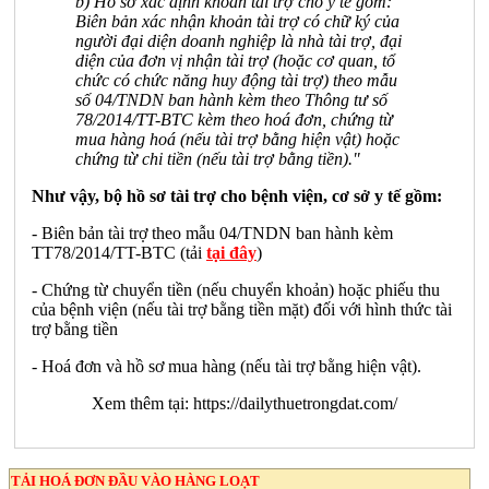
b) Hồ sơ xác định khoản tài trợ cho y tế gồm:
Biên bản xác nhận khoản tài trợ có chữ ký của
người đại diện doanh nghiệp là nhà tài trợ, đại
diện của đơn vị nhận tài trợ (hoặc cơ quan, tổ
chức có chức năng huy động tài trợ) theo mẫu
số 04/TNDN ban hành kèm theo Thông tư số
78/2014/TT-BTC kèm theo hoá đơn, chứng từ
mua hàng hoá (nếu tài trợ bằng hiện vật) hoặc
chứng từ chi tiền (nếu tài trợ bằng tiền)."
Như vậy, bộ hồ sơ tài trợ cho bệnh viện, cơ sở y tế gồm:
- Biên bản tài trợ theo mẫu 04/TNDN ban hành kèm
TT78/2014/TT-BTC (tải
tại đây
)
- Chứng từ chuyển tiền (nếu chuyển khoản) hoặc phiếu thu
của bệnh viện (nếu tài trợ bằng tiền mặt) đối với hình thức tài
trợ bằng tiền
- Hoá đơn và hồ sơ mua hàng (nếu tài trợ bằng hiện vật).
Xem thêm tại:
https://dailythuetrongdat.com/
TẢI HOÁ ĐƠN ĐẦU VÀO HÀNG LOẠT