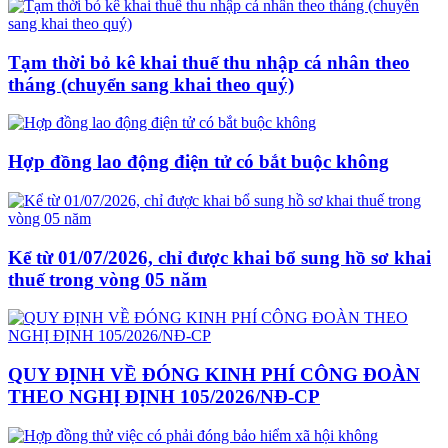
Tạm thời bỏ kê khai thuế thu nhập cá nhân theo
tháng (chuyển sang khai theo quý)
Hợp đồng lao động điện tử có bắt buộc không
Kể từ 01/07/2026, chỉ được khai bổ sung hồ sơ khai
thuế trong vòng 05 năm
QUY ĐỊNH VỀ ĐÓNG KINH PHÍ CÔNG ĐOÀN
THEO NGHỊ ĐỊNH 105/2026/NĐ-CP