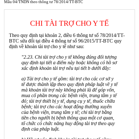
Mẫu 04/TNDN theo thông tư 78/2014/TT-BTC
CHI TÀI TRỢ CHO Y TẾ
Theo quy định tại khoản 2, điều 6 thông tư số 78/2014/TT-
BTC sửa đổi tại điều 4 thông tư số 96/2015/TT-BTC quy
định về khoản tài trợ cho y tế như sau:
"2.23. Chi tài trợ cho y tế không đúng đối tượng
quy định tại tiết a điểm này hoặc không có hồ sơ
xác định khoản tài trợ nêu tại tiết b dưới đây:
a) Tài trợ cho y tế gồm: tài trợ cho các cơ sở y
tế được thành lập theo quy định pháp luật về y tế
mà khoản tài trợ này không phải là để góp vốn,
mua cổ phần trong các bệnh viện, trung tâm y tế
đó; tài trợ thiết bị y tế, dụng cụ y tế, thuốc chữa
bệnh; tài trợ cho các hoạt động thường xuyên
của bệnh viện, trung tâm y tế; chi tài trợ bằng
tiền cho người bị bệnh thông qua một cơ quan,
tổ chức có chức năng huy động tài trợ theo quy
định của pháp luật.