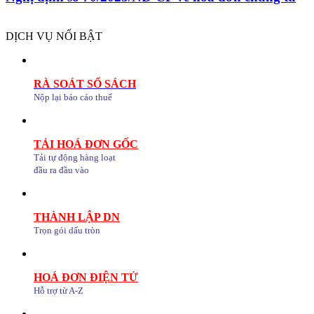
DỊCH VỤ NỔI BẬT
RÀ SOÁT SỔ SÁCH
Nộp lại báo cáo thuế
TẢI HOÁ ĐƠN GỐC
Tải tự động hàng loạt
đầu ra đầu vào
THÀNH LẬP DN
Trọn gói dấu tròn
HOÁ ĐƠN ĐIỆN TỬ
Hỗ trợ từ A-Z