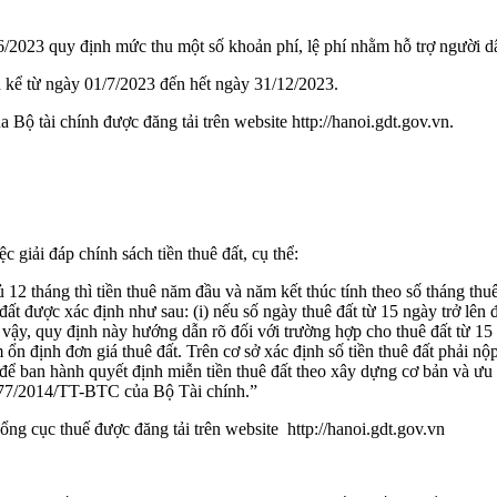
2023 quy định mức thu một số khoản phí, lệ phí nhằm hỗ trợ người d
 kể từ ngày 01/7/2023 đến hết ngày 31/12/2023.
ộ tài chính được đăng tải trên website http://hanoi.gdt.gov.vn.
giải đáp chính sách tiền thuê đất, cụ thể:
12 tháng thì tiền thuê năm đầu và năm kết thúc tính theo số tháng thuê
 đất được xác định như sau: (i) nếu số ngày thuê đất từ 15 ngày trở lên 
 vậy, quy định này hướng dẫn rõ đối với trường hợp cho thuê đất từ 15 n
m ổn định đơn giá thuê đất. Trên cơ sở xác định số tiền thuê đất phải
p để ban hành quyết định miễn tiền thuê đất theo xây dựng cơ bản và ưu
77/2014/TT-BTC của Bộ Tài chính.”
ng cục thuế được đăng tải trên website http://hanoi.gdt.gov.vn