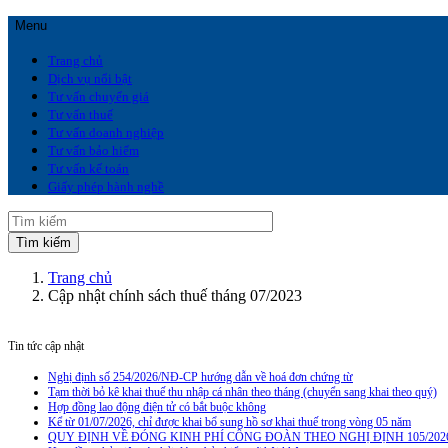
Menu
Trang chủ
Dịch vụ nổi bật
Tư vấn chuyển giá
Tư vấn thuế
Tư vấn doanh nghiệp
Tư vấn bảo hiểm
Tư vấn kế toán
Giấy phép hành nghề
Trang chủ
Cập nhật chính sách thuế tháng 07/2023
Tin tức cập nhật
Nghị định số 254/2026/NĐ-CP hướng dẫn về hoá đơn chứng từ
Tạm thời bỏ kê khai thuế thu nhập cá nhân theo tháng (chuyển sang khai theo quý)
Hợp đồng lao động điện tử có bắt buộc không
Kể từ 01/07/2026, chỉ được khai bổ sung hồ sơ khai thuế trong vòng 05 năm
QUY ĐỊNH VỀ ĐÓNG KINH PHÍ CÔNG ĐOÀN THEO NGHỊ ĐỊNH 105/202