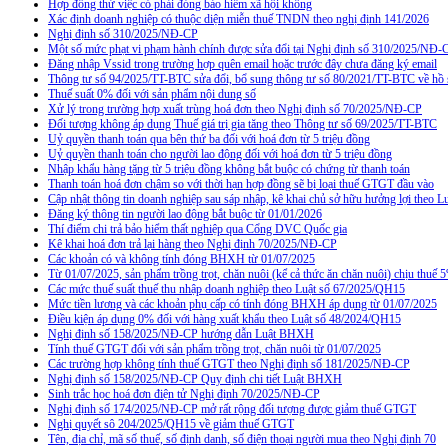
Hợp đồng thử việc có phải đóng bảo hiểm xã hội không
Xác định doanh nghiệp có thuộc diện miễn thuế TNDN theo nghị định 141/2026
Nghị định số 310/2025/NĐ-CP
Một số mức phạt vi phạm hành chính được sửa đổi tại Nghị định số 310/2025/NĐ-
Đăng nhập Vssid trong trường hợp quên email hoặc trước đây chưa đăng ký email
Thông tư số 94/2025/TT-BTC sửa đổi, bổ sung thông tư số 80/2021/TT-BTC về hồ s
Thuế suất 0% đối với sản phẩm nội dung số
Xử lý trong trường hợp xuất trùng hoá đơn theo Nghị định số 70/2025/NĐ-CP
Đối tượng không áp dụng Thuế giá trị gia tăng theo Thông tư số 69/2025/TT-BTC
Uỷ quyền thanh toán qua bên thứ ba đối với hoá đơn từ 5 triệu đồng
Uỷ quyền thanh toán cho người lao động đối với hoá đơn từ 5 triệu đồng
Nhập khẩu hàng tặng từ 5 triệu đồng không bắt buộc có chứng từ thanh toán
Thanh toán hoá đơn chậm so với thời hạn hợp đồng sẽ bị loại thuế GTGT đầu vào
Cập nhật thông tin doanh nghiệp sau sáp nhập, kê khai chủ sở hữu hưởng lợi theo L
Đăng ký thông tin người lao động bắt buộc từ 01/01/2026
Thí điểm chi trả bảo hiểm thất nghiệp qua Cổng DVC Quốc gia
Kê khai hoá đơn trả lại hàng theo Nghị định 70/2025/NĐ-CP
Các khoản có và không tính đóng BHXH từ 01/07/2025
Từ 01/07/2025, sản phẩm trồng trọt, chăn nuôi (kể cả thức ăn chăn nuôi) chịu thuế
Các mức thuế suất thuế thu nhập doanh nghiệp theo Luật số 67/2025/QH15
Mức tiền lương và các khoản phụ cấp có tính đóng BHXH áp dụng từ 01/07/2025
Điều kiện áp dụng 0% đối với hàng xuất khẩu theo Luật số 48/2024/QH15
Nghị định số 158/2025/NĐ-CP hướng dẫn Luật BHXH
Tính thuế GTGT đối với sản phẩm trồng trọt, chăn nuôi từ 01/07/2025
Các trường hợp không tính thuế GTGT theo Nghị định số 181/2025/NĐ-CP
Nghị định số 158/2025/NĐ-CP Quy định chi tiết Luật BHXH
Sinh trắc học hoá đơn điện tử Nghị định 70/2025/NĐ-CP
Nghị định số 174/2025/NĐ-CP mở rất rộng đối tượng được giảm thuế GTGT
Nghị quyết sô 204/2025/QH15 về giảm thuế GTGT
Tên, địa chỉ, mã số thuế, số định danh, số điện thoại người mua theo Nghị định 70