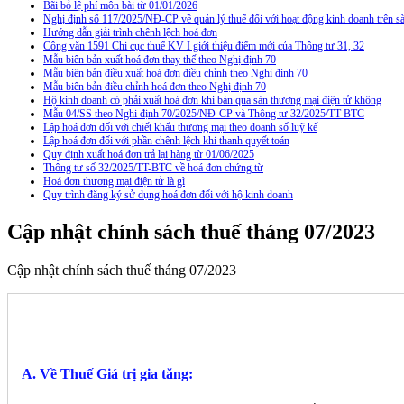
Bãi bỏ lệ phí môn bài từ 01/01/2026
Nghị định số 117/2025/NĐ-CP về quản lý thuế đối với hoạt động kinh doanh trên
Hướng dẫn giải trình chênh lệch hoá đơn
Công văn 1591 Chi cục thuế KV I giới thiệu điểm mới của Thông tư 31, 32
Mẫu biên bản xuất hoá đơn thay thế theo Nghị định 70
Mẫu biên bản điều xuất hoá đơn điều chỉnh theo Nghị định 70
Mẫu biên bản điều chỉnh hoá đơn theo Nghị định 70
Hộ kinh doanh có phải xuất hoá đơn khi bán qua sàn thương mại điện tử không
Mẫu 04/SS theo Nghi định 70/2025/NĐ-CP và Thông tư 32/2025/TT-BTC
Lập hoá đơn đối với chiết khấu thương mại theo doanh số luỹ kế
Lập hoá đơn đối với phần chênh lệch khi thanh quyết toán
Quy định xuất hoá đơn trả lại hàng từ 01/06/2025
Thông tư số 32/2025/TT-BTC về hoá đơn chứng từ
Hoá đơn thương mại điện tử là gì
Quy trình đăng ký sử dụng hoá đơn đối với hộ kinh doanh
Cập nhật chính sách thuế tháng 07/2023
Cập nhật chính sách thuế tháng 07/2023
A. Về Thuế Giá trị gia tăng: