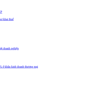
CP
ơ khai thuế
uật doanh nghiệp
 5% ở khâu kinh doanh thương mại