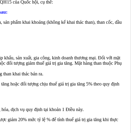
QH15 của Quốc hội, cụ thể:
sau:
n, sản phẩm khai khoáng (không kể khai thác than), than cốc, dầu
hập khẩu, sản xuất, gia công, kinh doanh thương mại. Đối với mặt
uộc đối tượng giảm thuế giá trị gia tăng. Mặt hàng than thuộc Phụ
g than khai thác bán ra.
 tăng hoặc đối tượng chịu thuế giá trị gia tăng 5% theo quy định
g hóa, dịch vụ quy định tại khoản 1 Điều này.
ược giảm 20% mức tỷ lệ % để tính thuế giá trị gia tăng khi thực