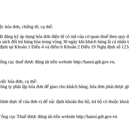
c hóa đơn, chứng từ, cụ thể:
ng ký áp dụng hóa đơn điện tử có mã của cơ quan thuế theo quy đị
ách đổi trả hàng hóa trong vòng 30 ngày khi khách hàng là cá nhân trả
uy định tại Khoản 1 Điều 4 và điểm b Khoản 2 Điều 19 Nghị định số 1
g cục thuế được đăng tải trên website http://hanoi.gdt.gov.vn.
ệc hóa đơn, cụ thể:
ông ty phải lập hóa đơn để giao cho khách hàng, hóa đơn phải được gh
ình thực tế của đơn vị để xác định khoản thu hộ, trả hộ có thuộc kho
ng cục Thuế được đăng tải trên website http://hanoi.gdt.gov.vn