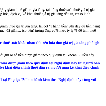
g giảm thuế giá trị gia tăng, tại dòng thuế suất thuế giá trị gia
 hóa, dịch vụ kê khai thuế giá trị gia tăng đầu ra, cơ sở kinh
ảm thuế giá trị gia tăng, tại cột “Thành tiền” ghi đầy đủ tiền hàng
hú: “đã giảm... (số tiền) tương ứng 20% mức tỷ lệ % để tính thuế
huế suất khác nhau thì trên hóa đơn giá trị gia tăng phải ghi
i ghi rõ số tiền được giảm theo quy định tại khoản 3 Điều này.
 chưa được giảm theo quy định tại Nghị định này thì người bán
kê khai điều chỉnh thuế đầu ra, người mua kê khai điều chỉnh
 01 tại Phụ lục IV ban hành kèm theo Nghị định này cùng với