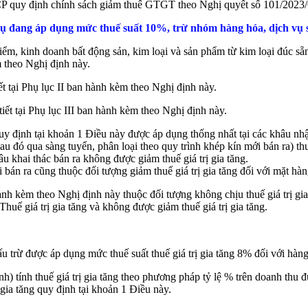
P quy định chính sách giảm thuế GTGT theo Nghị quyết số 101/2023/
h vụ đang áp dụng mức thuế suất 10%, trừ nhóm hàng hóa, dịch vụ 
iểm, kinh doanh bất động sản, kim loại và sản phẩm từ kim loại đúc sẵ
m theo Nghị định này.
ết tại Phụ lục II ban hành kèm theo Nghị định này.
tiết tại Phụ lục III ban hành kèm theo Nghị định này.
 quy định tại khoản 1 Điều này được áp dụng thống nhất tại các khâu n
au đó qua sàng tuyển, phân loại theo quy trình khép kín mới bán ra) th
u khai thác bán ra không được giảm thuế giá trị gia tăng.
 bán ra cũng thuộc đối tượng giảm thuế giá trị gia tăng đối với mặt hàn
hành kèm theo Nghị định này thuộc đối tượng không chịu thuế giá trị gia
Thuế giá trị gia tăng và không được giảm thuế giá trị gia tăng.
ấu trừ được áp dụng mức thuế suất thuế giá trị gia tăng 8% đối với hàn
 tính thuế giá trị gia tăng theo phương pháp tỷ lệ % trên doanh thu đ
 gia tăng quy định tại khoản 1 Điều này.