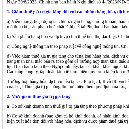
Ngày 30/6/2023, Chính phủ ban hành Nghị định số 44/2023/NĐ-C
1. Giảm thuế giá trị gia tăng đối với các nhóm hàng hóa, dịc
a) Viễn thông, hoạt động tài chính, ngân hàng, chứng khoán, bảo h
mỏ tinh chế, sản phẩm hoá chất. Chi tiết tại Phụ lục I ban hành kè
b) Sản phẩm hàng hóa và dịch vụ chịu thuế tiêu thụ đặc biệt. Chi ti
c) Công nghệ thông tin theo pháp luật về công nghệ thông tin. Chi 
d) Việc giảm thuế giá trị gia tăng cho từng loại hàng hóa, dịch vụ
hàng than khai thác bán ra (bao gồm cả trường hợp than khai thác s
lục I ban hành kèm theo Nghị định này, tại các khâu khác ngoài khâ
Các tổng công ty, tập đoàn kinh tế thực hiện quy trình khép kín mới
Trường hợp hàng hóa, dịch vụ nêu tại các Phụ lục I, II và III ban 
của Luật Thuế giá trị gia tăng thì thực hiện theo quy định của Luật 
2. Mức giảm thuế giá trị gia tăng
a) Cơ sở kinh doanh tính thuế giá trị gia tăng theo phương pháp kh
b) Cơ sở kinh doanh (bao gồm cả hộ kinh doanh, cá nhân kinh doanh)
hiện xuất hóa đơn đối với hàng hóa, dịch vụ được giảm thuế giá trị