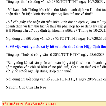
Tổng cục thuế có công văn số 2840/TCT-TTHT ngày 10/7/2023 về v
- Về ban hành Thông báo chấm dứt kinh doanh dịch vụ làm thủ tục v
nhận đủ điều kiện kinh doanh dịch vụ làm thủ tục về thuế”.
- Về cấp giấy xác nhận đủ điều kiện kinh doanh dịch vụ làm thủ t
doanh dịch vụ làm thủ tục về thuế thì phải nộp hồ sơ đăng ký cấp
Hải Phòng căn cứ quy định tại khoản 3 Điều 27 Thông tư 10/2021/T
Nội dung chi tiết công văn số 2840/TCT-TTHT ngày 10/7/2023 của
3. Về việc vướng mắc xử lý hồ sơ miễn thuế theo Hiệp định thu
Tổng cục Thuế có công văn số 2652/TCT-HTQT ngày 28/6/2023 về 
“Bảng tổng kết tài sản phản ánh toàn bộ giá trị tài sản của doanh ng
gồm nguồn vốn chủ sở hữu và nợ phải trả). Cơ quan thuế có thể dùng
xử lý hồ sơ đề nghị áp dụng Hiệp định thuế.”
Nội dung chi tiết công văn số 2652/TCT-HTQT ngày 28/6/2023 của
Nguồn: Cục thuế Hà Nội
TẢI HOÁ ĐƠN ĐẦU VÀO HÀNG LOẠT