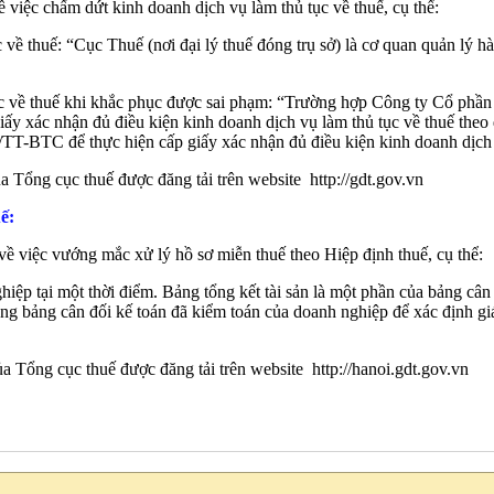
iệc chấm dứt kinh doanh dịch vụ làm thủ tục về thuế, cụ thể:
ề thuế: “Cục Thuế (nơi đại lý thuế đóng trụ sở) là cơ quan quản lý hà
ục về thuế khi khắc phục được sai phạm: “Trường hợp Công ty Cổ phần
 giấy xác nhận đủ điều kiện kinh doanh dịch vụ làm thủ tục về thuế th
T-BTC để thực hiện cấp giấy xác nhận đủ điều kiện kinh doanh dịch v
 Tổng cục thuế được đăng tải trên website http://gdt.gov.vn
ế:
việc vướng mắc xử lý hồ sơ miễn thuế theo Hiệp định thuế, cụ thể:
hiệp tại một thời điểm. Bảng tổng kết tài sản là một phần của bảng cân đ
 bảng cân đối kế toán đã kiểm toán của doanh nghiệp để xác định giá trị
 Tổng cục thuế được đăng tải trên website http://hanoi.gdt.gov.vn