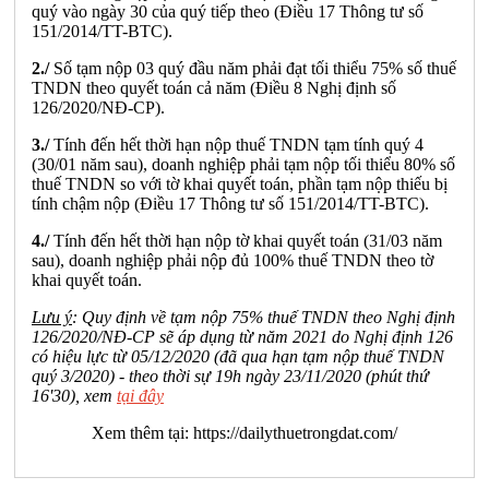
quý vào ngày 30 của quý tiếp theo (Điều 17 Thông tư số
151/2014/TT-BTC).
2./
Số tạm nộp 03 quý đầu năm phải đạt tối thiểu 75% số thuế
TNDN theo quyết toán cả năm (Điều 8 Nghị định số
126/2020/NĐ-CP).
3./
Tính đến hết thời hạn nộp thuế TNDN tạm tính quý 4
(30/01 năm sau), doanh nghiệp phải tạm nộp tối thiểu 80% số
thuế TNDN so với tờ khai quyết toán, phần tạm nộp thiếu bị
tính chậm nộp (Điều 17 Thông tư số 151/2014/TT-BTC).
4./
Tính đến hết thời hạn nộp tờ khai quyết toán (31/03 năm
sau), doanh nghiệp phải nộp đủ 100% thuế TNDN theo tờ
khai quyết toán.
Lưu ý
: Quy định về tạm nộp 75% thuế TNDN theo Nghị định
126/2020/NĐ-CP sẽ áp dụng từ năm 2021 do Nghị định 126
có hiệu lực từ 05/12/2020 (đã qua hạn tạm nộp thuế TNDN
quý 3/2020) - theo thời sự 19h ngày 23/11/2020 (phút thứ
16'30), xem
tại đây
Xem thêm tại:
https://dailythuetrongdat.com/