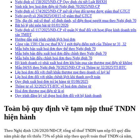
Nghị định số 158/2025/NĐ-CP Quy định chi tiết Luật BHXH
Sinh trắc học hoá đơn điện tử Nghị định 70/2025/NĐ-CP
Nghị định số 174/2025/NĐ-CP mở rất rộng đối tượng được giảm thuế GTGT
Nghị quyết sô 204/2025/QH15 về giảm thuế GTGT
Tên, địa chỉ, mã số thuế, số định danh, số điện thoại người mua theo Nghị định 70
Bãi bỏ lệ phí môn bài từ 01/01/2026
Nghị định số 117/2025/NĐ-CP về quản lý thuế đối với hoạt động kinh doanh trên
sàn TMĐT
Hướng dẫn giải trình chênh lệch hoá đơn
Công văn 1591 Chi cục thuế KV I giới thiệu điểm mới của Thông tư 31, 32
Mẫu biên bản xuất hoá đơn thay thế theo Nghị định 70
Mẫu biên bản điều xuất hoá đơn điều chỉnh theo Nghị định 70
Mẫu biên bản điều chỉnh hoá đơn theo Nghị định 70
Hộ kinh doanh có phải xuất hoá đơn khi bán qua sàn thương mại điện tử không
Mẫu 04/SS theo Nghi định 70/2025/NĐ-CP và Thông tư 32/2025/TT-BTC
Lập hoá đơn đối với chiết khấu thương mại theo doanh số luỹ kế
Lập hoá đơn đối với phần chênh lệch khi thanh quyết toán
Quy định xuất hoá đơn trả lại hàng từ 01/06/2025
Thông tư số 32/2025/TT-BTC về hoá đơn chứng từ
Hoá đơn thương mại điện tử là gì
Quy trình đăng ký sử dụng hoá đơn đối với hộ kinh doanh
Toàn bộ quy định về tạm nộp thuế TNDN
hiện hành
Theo Nghị định 126/2020/NĐ-CP, tổng số thuế TNDN tạm nộp 03 quý đầu
năm phải đạt tối thiểu 75% số phải nộp theo quyết toán thuế TNDN cả năm,