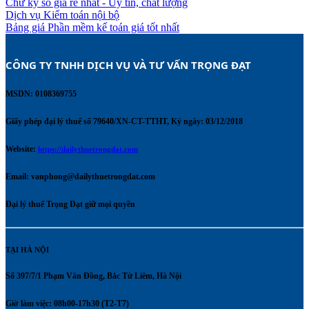
Chữ ký số giá rẻ nhất - Uy tín, chất lượng
Dịch vụ Kiểm toán nội bộ
Bảng giá Phần mềm kế toán giá tốt nhất
CÔNG TY TNHH DỊCH VỤ VÀ TƯ VẤN TRỌNG ĐẠT 
MSDN: 0108369755
Giấy phép đại lý thuế số 79640/XN-CT-TTHT, Ký ngày: 03/12/2018
Website:
https://dailythuetrongdat.com
Email:
vanphong@dailythuetrongdat.com
Đại lý thuế Trọng Đạt giữ mọi quyền
TẠI HÀ NỘI
Số 397/7/1 Phạm Văn Đồng, Bắc Từ Liêm, Hà Nội
Giờ làm việc: 08h00-17h30 (T2-T7)