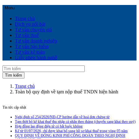
Menu
Trang chủ
Dịch vụ nổi bật
Tư vấn chuyển giá
Tư vấn thuế
Tư vấn doanh nghiệp
Tư vấn bảo hiểm
Tư vấn kế toán
Giấy phép hành nghề
Trang chủ
Toàn bộ quy định về tạm nộp thuế TNDN hiện hành
Tin tức cập nhật
Nghị định số 254/2026/NĐ-CP hướng dẫn về hoá đơn chứng từ
Tạm thời bỏ kê khai thuế thu nhập cá nhân theo tháng (chuyển sang khai theo quý)
Hợp đồng lao động điện tử có bắt buộc không
Kể từ 01/07/2026, chỉ được khai bổ sung hồ sơ khai thuế trong vòng 05 năm
QUY ĐỊNH VỀ ĐÓNG KINH PHÍ CÔNG ĐOÀN THEO NGHỊ ĐỊNH