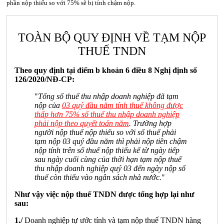
phần nộp thiếu so với 75% sẽ bị tính chậm nộp.
TOÀN BỘ QUY ĐỊNH VỀ TẠM NỘP
THUẾ TNDN
Theo quy định tại điểm b khoản 6 điều 8 Nghị định số
126/2020/NĐ-CP:
"
Tổng số thuế thu nhập doanh nghiệp đã tạm
nộp của
03 quý đầu năm tính thuế không được
thấp hơn 75% số thuế thu nhập doanh nghiệp
phải nộp theo quyết toán năm
. Trường hợp
người nộp thuế nộp thiếu so với số thuế phải
tạm nộp 03 quý đầu năm thì phải nộp tiền chậm
nộp tính trên số thuế nộp thiếu kể từ ngày tiếp
sau ngày cuối cùng của thời hạn tạm nộp thuế
thu nhập doanh nghiệp quý 03 đến ngày nộp số
thuế còn thiếu vào ngân sách nhà nước.
"
Như vậy việc nộp thuế TNDN được tổng hợp lại như
sau:
1./
Doanh nghiệp tự ước tính và tạm nộp thuế TNDN hàng