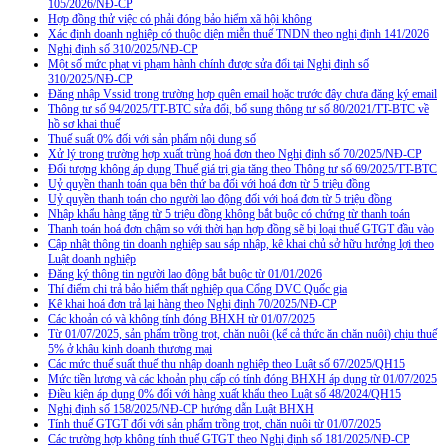
105/2026/NĐ-CP
Hợp đồng thử việc có phải đóng bảo hiểm xã hội không
Xác định doanh nghiệp có thuộc diện miễn thuế TNDN theo nghị định 141/2026
Nghị định số 310/2025/NĐ-CP
Một số mức phạt vi phạm hành chính được sửa đổi tại Nghị định số
310/2025/NĐ-CP
Đăng nhập Vssid trong trường hợp quên email hoặc trước đây chưa đăng ký email
Thông tư số 94/2025/TT-BTC sửa đổi, bổ sung thông tư số 80/2021/TT-BTC về
hồ sơ khai thuế
Thuế suất 0% đối với sản phẩm nội dung số
Xử lý trong trường hợp xuất trùng hoá đơn theo Nghị định số 70/2025/NĐ-CP
Đối tượng không áp dụng Thuế giá trị gia tăng theo Thông tư số 69/2025/TT-BTC
Uỷ quyền thanh toán qua bên thứ ba đối với hoá đơn từ 5 triệu đồng
Uỷ quyền thanh toán cho người lao động đối với hoá đơn từ 5 triệu đồng
Nhập khẩu hàng tặng từ 5 triệu đồng không bắt buộc có chứng từ thanh toán
Thanh toán hoá đơn chậm so với thời hạn hợp đồng sẽ bị loại thuế GTGT đầu vào
Cập nhật thông tin doanh nghiệp sau sáp nhập, kê khai chủ sở hữu hưởng lợi theo
Luật doanh nghiệp
Đăng ký thông tin người lao động bắt buộc từ 01/01/2026
Thí điểm chi trả bảo hiểm thất nghiệp qua Cổng DVC Quốc gia
Kê khai hoá đơn trả lại hàng theo Nghị định 70/2025/NĐ-CP
Các khoản có và không tính đóng BHXH từ 01/07/2025
Từ 01/07/2025, sản phẩm trồng trọt, chăn nuôi (kể cả thức ăn chăn nuôi) chịu thuế
5% ở khâu kinh doanh thương mại
Các mức thuế suất thuế thu nhập doanh nghiệp theo Luật số 67/2025/QH15
Mức tiền lương và các khoản phụ cấp có tính đóng BHXH áp dụng từ 01/07/2025
Điều kiện áp dụng 0% đối với hàng xuất khẩu theo Luật số 48/2024/QH15
Nghị định số 158/2025/NĐ-CP hướng dẫn Luật BHXH
Tính thuế GTGT đối với sản phẩm trồng trọt, chăn nuôi từ 01/07/2025
Các trường hợp không tính thuế GTGT theo Nghị định số 181/2025/NĐ-CP