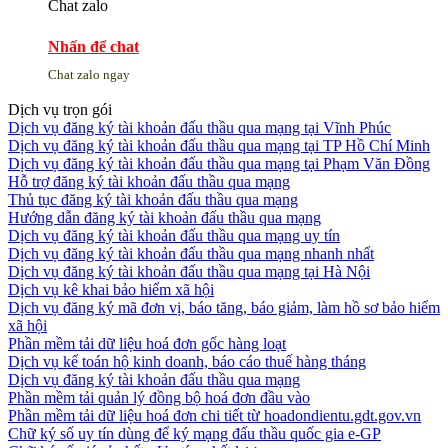
Chat zalo
Nhấn để chat
Chat zalo ngay
Dịch vụ trọn gói
Dịch vụ đăng ký tài khoản đấu thầu qua mạng tại Vĩnh Phúc
Dịch vụ đăng ký tài khoản đấu thầu qua mạng tại TP Hồ Chí Minh
Dịch vụ đăng ký tài khoản đấu thầu qua mạng tại Phạm Văn Đồng
Hỗ trợ đăng ký tài khoản đấu thầu qua mạng
Thủ tục đăng ký tài khoản đấu thầu qua mạng
Hướng dẫn đăng ký tài khoản đấu thầu qua mạng
Dịch vụ đăng ký tài khoản đấu thầu qua mạng uy tín
Dịch vụ đăng ký tài khoản đấu thầu qua mạng nhanh nhất
Dịch vụ đăng ký tài khoản đấu thầu qua mạng tại Hà Nội
Dịch vụ kê khai bảo hiểm xã hội
Dịch vụ đăng ký mã đơn vị, báo tăng, báo giảm, làm hồ sơ bảo hiểm
xã hội
Phần mềm tải dữ liệu hoá đơn gốc hàng loạt
Dịch vụ kế toán hộ kinh doanh, báo cáo thuế hàng tháng
Dịch vụ đăng ký tài khoản đấu thầu qua mạng
Phần mềm tải quản lý đồng bộ hoá đơn đầu vào
Phần mềm tải dữ liệu hoá đơn chi tiết từ hoadondientu.gdt.gov.vn
Chữ ký số uy tín dùng để ký mạng đấu thầu quốc gia e-GP