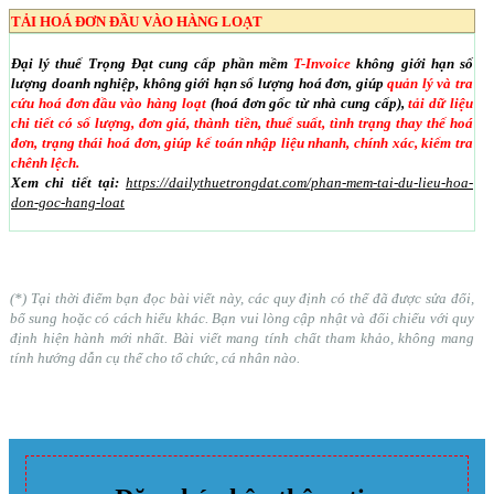
TẢI HOÁ ĐƠN ĐẦU VÀO HÀNG LOẠT
Đại lý thuế Trọng Đạt cung cấp phần mềm
T-Invoice
không giới hạn số
lượng doanh nghiệp, không giới hạn số lượng hoá đơn, giúp
quản lý và tra
cứu hoá đơn đầu vào hàng loạt
(hoá đơn gốc từ nhà cung cấp),
tải dữ liệu
chi tiết có số lượng, đơn giá, thành tiền, thuế suất, tình trạng thay thế hoá
đơn, trạng thái hoá đơn, giúp kế toán nhập liệu nhanh, chính xác, kiểm tra
chênh lệch.
Xem chi tiết tại:
https://dailythuetrongdat.com/phan-mem-tai-du-lieu-hoa-
don-goc-hang-loat
(*) Tại thời điểm bạn đọc bài viết này, các quy định có thể đã được sửa đổi,
bổ sung hoặc có cách hiểu khác. Bạn vui lòng cập nhật và đối chiếu với quy
định hiện hành mới nhất. Bài viết mang tính chất tham khảo, không mang
tính hướng dẫn cụ thể cho tổ chức, cá nhân nào.