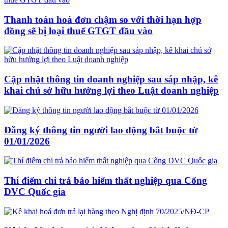
Thanh toán hoá đơn chậm so với thời hạn hợp
đồng sẽ bị loại thuế GTGT đầu vào
Cập nhật thông tin doanh nghiệp sau sáp nhập, kê
khai chủ sở hữu hưởng lợi theo Luật doanh nghiệp
Đăng ký thông tin người lao động bắt buộc từ
01/01/2026
Thí điểm chi trả bảo hiểm thất nghiệp qua Cổng
DVC Quốc gia