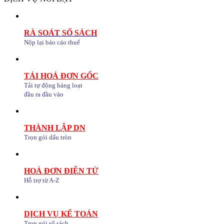
RÀ SOÁT SỔ SÁCH
Nộp lại báo cáo thuế
TẢI HOÁ ĐƠN GỐC
Tải tự động hàng loạt
đầu ra đầu vào
THÀNH LẬP DN
Trọn gói dấu tròn
HOÁ ĐƠN ĐIỆN TỬ
Hỗ trợ từ A-Z
DỊCH VỤ KẾ TOÁN
Trọn gói sổ sách