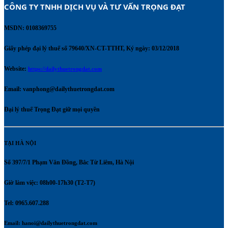
CÔNG TY TNHH DỊCH VỤ VÀ TƯ VẤN TRỌNG ĐẠT 
MSDN: 0108369755
Giấy phép đại lý thuế số 79640/XN-CT-TTHT, Ký ngày: 03/12/2018
Website:
https://dailythuetrongdat.com
Email:
vanphong@dailythuetrongdat.com
Đại lý thuế Trọng Đạt giữ mọi quyền
TẠI HÀ NỘI
Số 397/7/1 Phạm Văn Đồng, Bắc Từ Liêm, Hà Nội
Giờ làm việc: 08h00-17h30 (T2-T7)
Tel: 0965.607.288
Email:
hanoi@dailythuetrongdat.com