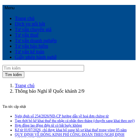
Menu
Trang chủ
Dịch vụ nổi bật
Tư vấn chuyển giá
Tư vấn thuế
Tư vấn doanh nghiệp
Tư vấn bảo hiểm
Tư vấn kế toán
Giấy phép hành nghề
Trang chủ
Thông báo Nghỉ lễ Quốc khánh 2/9
Tin tức cập nhật
Nghị định số 254/2026/NĐ-CP hướng dẫn về hoá đơn chứng từ
Tạm thời bỏ kê khai thuế thu nhập cá nhân theo tháng (chuyển sang khai theo quý)
Hợp đồng lao động điện tử có bắt buộc không
Kể từ 01/07/2026, chỉ được khai bổ sung hồ sơ khai thuế trong vòng 05 năm
QUY ĐỊNH VỀ ĐÓNG KINH PHÍ CÔNG ĐOÀN THEO NGHỊ ĐỊNH