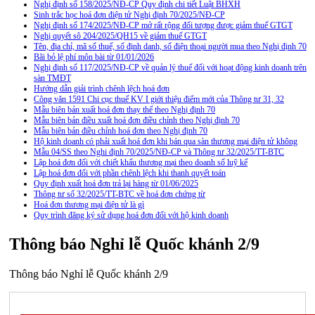
Nghị định số 158/2025/NĐ-CP Quy định chi tiết Luật BHXH
Sinh trắc học hoá đơn điện tử Nghị định 70/2025/NĐ-CP
Nghị định số 174/2025/NĐ-CP mở rất rộng đối tượng được giảm thuế GTGT
Nghị quyết sô 204/2025/QH15 về giảm thuế GTGT
Tên, địa chỉ, mã số thuế, số định danh, số điện thoại người mua theo Nghị định 70
Bãi bỏ lệ phí môn bài từ 01/01/2026
Nghị định số 117/2025/NĐ-CP về quản lý thuế đối với hoạt động kinh doanh trên
sàn TMĐT
Hướng dẫn giải trình chênh lệch hoá đơn
Công văn 1591 Chi cục thuế KV I giới thiệu điểm mới của Thông tư 31, 32
Mẫu biên bản xuất hoá đơn thay thế theo Nghị định 70
Mẫu biên bản điều xuất hoá đơn điều chỉnh theo Nghị định 70
Mẫu biên bản điều chỉnh hoá đơn theo Nghị định 70
Hộ kinh doanh có phải xuất hoá đơn khi bán qua sàn thương mại điện tử không
Mẫu 04/SS theo Nghi định 70/2025/NĐ-CP và Thông tư 32/2025/TT-BTC
Lập hoá đơn đối với chiết khấu thương mại theo doanh số luỹ kế
Lập hoá đơn đối với phần chênh lệch khi thanh quyết toán
Quy định xuất hoá đơn trả lại hàng từ 01/06/2025
Thông tư số 32/2025/TT-BTC về hoá đơn chứng từ
Hoá đơn thương mại điện tử là gì
Quy trình đăng ký sử dụng hoá đơn đối với hộ kinh doanh
Thông báo Nghỉ lễ Quốc khánh 2/9
Thông báo Nghỉ lễ Quốc khánh 2/9