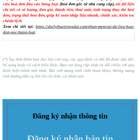
cứu hoá đơn đầu vào hàng loạt
(hoá đơn gốc từ nhà cung cấp),
tải dữ liệu
chi tiết có số lượng, đơn giá, thành tiền, thuế suất, tình trạng thay thế hoá
đơn, trạng thái hoá đơn, giúp kế toán nhập liệu nhanh, chính xác, kiểm tra
chênh lệch.
Xem chi tiết tại:
https://dailythuetrongdat.com/phan-mem-tai-du-lieu-hoa-
don-goc-hang-loat
(*) Tại thời điểm bạn đọc bài viết này, các quy định có thể đã được sửa đổi,
bổ sung hoặc có cách hiểu khác. Bạn vui lòng cập nhật và đối chiếu với quy
định hiện hành mới nhất. Bài viết mang tính chất tham khảo, không mang
tính hướng dẫn cụ thể cho tổ chức, cá nhân nào.
Đăng ký nhận thông tin
Đăng ký nhận bản tin