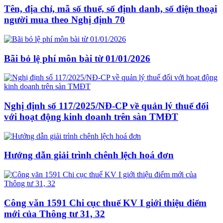
Tên, địa chỉ, mã số thuế, số định danh, số điện thoại
người mua theo Nghị định 70
Bãi bỏ lệ phí môn bài từ 01/01/2026
Nghị định số 117/2025/NĐ-CP về quản lý thuế đối
với hoạt động kinh doanh trên sàn TMĐT
Hướng dẫn giải trình chênh lệch hoá đơn
Công văn 1591 Chi cục thuế KV I giới thiệu điểm
mới của Thông tư 31, 32