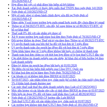
105/2026/NĐ-CP
Hợp đồng thử việc có phải đóng bảo hiểm xã hội không
Xác định doanh nghiệp có thuộc diện miễn thuế TNDN theo nghị định 141/2026
Nghị định số 310/2025/NĐ-CP
Một số mức phạt vi phạm hành chính được sửa đổi tại Nghị định số
310/2025/NĐ-CP
Đăng nhập Vssid trong trường hợp quên email hoặc trước đây chưa đăng ký email
Thông tư số 94/2025/TT-BTC sửa đổi, bổ sung thông tư số 80/2021/TT-BTC về
hồ sơ khai thuế
Thuế suất 0% đối với sản phẩm nội dung số
Xử lý trong trường hợp xuất trùng hoá đơn theo Nghị định số 70/2025/NĐ-CP
Đối tượng không áp dụng Thuế giá trị gia tăng theo Thông tư số 69/2025/TT-BTC
Uỷ quyền thanh toán qua bên thứ ba đối với hoá đơn từ 5 triệu đồng
Uỷ quyền thanh toán cho người lao động đối với hoá đơn từ 5 triệu đồng
Nhập khẩu hàng tặng từ 5 triệu đồng không bắt buộc có chứng từ thanh toán
Thanh toán hoá đơn chậm so với thời hạn hợp đồng sẽ bị loại thuế GTGT đầu vào
Cập nhật thông tin doanh nghiệp sau sáp nhập, kê khai chủ sở hữu hưởng lợi theo
Luật doanh nghiệp
Đăng ký thông tin người lao động bắt buộc từ 01/01/2026
Thí điểm chi trả bảo hiểm thất nghiệp qua Cổng DVC Quốc gia
Kê khai hoá đơn trả lại hàng theo Nghị định 70/2025/NĐ-CP
Các khoản có và không tính đóng BHXH từ 01/07/2025
Từ 01/07/2025, sản phẩm trồng trọt, chăn nuôi (kể cả thức ăn chăn nuôi) chịu thuế
5% ở khâu kinh doanh thương mại
Các mức thuế suất thuế thu nhập doanh nghiệp theo Luật số 67/2025/QH15
Mức tiền lương và các khoản phụ cấp có tính đóng BHXH áp dụng từ 01/07/2025
Điều kiện áp dụng 0% đối với hàng xuất khẩu theo Luật số 48/2024/QH15
Nghị định số 158/2025/NĐ-CP hướng dẫn Luật BHXH
Tính thuế GTGT đối với sản phẩm trồng trọt, chăn nuôi từ 01/07/2025
Các trường hợp không tính thuế GTGT theo Nghị định số 181/2025/NĐ-CP