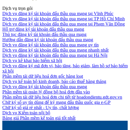
Dịch vụ trọn gói
Dịch vụ đăng ký tài khoản đấu thầu qua mạng tại Vĩnh Phúc
Dịch vụ đăng ký tài khoản đấu thầu qua mạng tại TP Hồ Chí Minh
Dịch vụ đăng ký tài khoản đấu thầu qua mạng tại Phạm Văn Đồng
Hỗ trợ đăng ký tài khoản đấu thầu qua mạng
Thủ tục đăng ký tài khoản đấu thầu qua mạng
Hướng dẫn đăng ký tài khoản đấu thầu qua mạng
Dịch vụ đăng ký tài khoản đấu thầu qua mạng uy tín
Dịch vụ đăng ký tài khoản đấu thầu qua mạng nhanh nhất
Dịch vụ đăng ký tài khoản đấu thầu qua mạng tại Hà Nội
Dịch vụ kê khai bảo hiểm xã hội
Dịch vụ đăng ký mã đơn vị, báo tăng, báo giảm, làm hồ sơ bảo hiểm
xã hội
Phần mềm tải dữ liệu hoá đơn gốc hàng loạt
Dịch vụ kế toán hộ kinh doanh, báo cáo thuế hàng tháng
Dịch vụ đăng ký tài khoản đấu thầu qua mạng
Phần mềm tải quản lý đồng bộ hoá đơn đầu vào
Phần mềm tải dữ liệu hoá đơn chi tiết từ hoadondientu.gdt.gov.vn
Chữ ký số uy tín dùng để ký mạng đấu thầu quốc gia e-GP
Chữ ký số giá rẻ nhất - Uy tín, chất lượng
Dịch vụ Kiểm toán nội bộ
Bảng giá Phần mềm kế toán giá tốt nhất