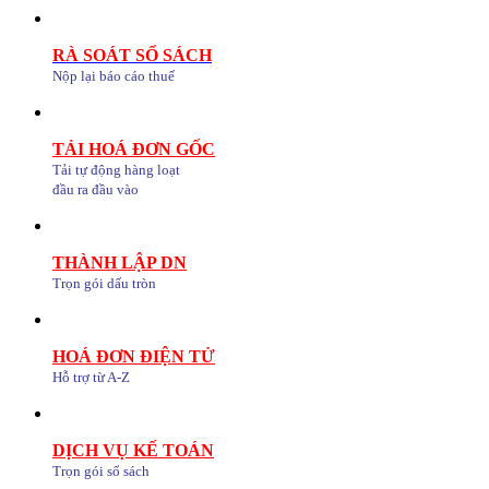
RÀ SOÁT SỔ SÁCH
Nộp lại báo cáo thuế
TẢI HOÁ ĐƠN GỐC
Tải tự động hàng loạt
đầu ra đầu vào
THÀNH LẬP DN
Trọn gói dấu tròn
HOÁ ĐƠN ĐIỆN TỬ
Hỗ trợ từ A-Z
DỊCH VỤ KẾ TOÁN
Trọn gói sổ sách