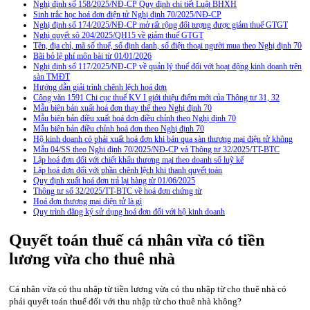
Nghị định số 158/2025/NĐ-CP Quy định chi tiết Luật BHXH
Sinh trắc học hoá đơn điện tử Nghị định 70/2025/NĐ-CP
Nghị định số 174/2025/NĐ-CP mở rất rộng đối tượng được giảm thuế GTGT
Nghị quyết sô 204/2025/QH15 về giảm thuế GTGT
Tên, địa chỉ, mã số thuế, số định danh, số điện thoại người mua theo Nghị định 70
Bãi bỏ lệ phí môn bài từ 01/01/2026
Nghị định số 117/2025/NĐ-CP về quản lý thuế đối với hoạt động kinh doanh trên
sàn TMĐT
Hướng dẫn giải trình chênh lệch hoá đơn
Công văn 1591 Chi cục thuế KV I giới thiệu điểm mới của Thông tư 31, 32
Mẫu biên bản xuất hoá đơn thay thế theo Nghị định 70
Mẫu biên bản điều xuất hoá đơn điều chỉnh theo Nghị định 70
Mẫu biên bản điều chỉnh hoá đơn theo Nghị định 70
Hộ kinh doanh có phải xuất hoá đơn khi bán qua sàn thương mại điện tử không
Mẫu 04/SS theo Nghi định 70/2025/NĐ-CP và Thông tư 32/2025/TT-BTC
Lập hoá đơn đối với chiết khấu thương mại theo doanh số luỹ kế
Lập hoá đơn đối với phần chênh lệch khi thanh quyết toán
Quy định xuất hoá đơn trả lại hàng từ 01/06/2025
Thông tư số 32/2025/TT-BTC về hoá đơn chứng từ
Hoá đơn thương mại điện tử là gì
Quy trình đăng ký sử dụng hoá đơn đối với hộ kinh doanh
Quyết toán thuế cá nhân vừa có tiền
lương vừa cho thuê nhà
Cá nhân vừa có thu nhập từ tiền lương vừa có thu nhập từ cho thuê nhà có
phải quyết toán thuế đối với thu nhập từ cho thuê nhà không?