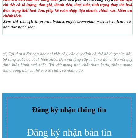
chi tiết có số lượng, đơn giá, thành tiền, thuế suất, tình trạng thay thế hoá
đơn, trạng thái hoá đơn, giúp kế toán nhập liệu nhanh, chính xác, kiểm tra
chênh lệch.
Xem chi tiết tại:
https://dailythuetrongdat.com/phan-mem-tai-du-lieu-hoa-
don-goc-hang-loat
(*) Tại thời điểm bạn đọc bài viết này, các quy định có thể đã được sửa đổi,
bổ sung hoặc có cách hiểu khác. Bạn vui lòng cập nhật và đối chiếu với quy
định hiện hành mới nhất. Bài viết mang tính chất tham khảo, không mang
tính hướng dẫn cụ thể cho tổ chức, cá nhân nào.
Đăng ký nhận thông tin
Đăng ký nhận bản tin