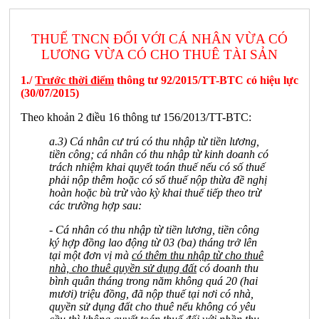
THUẾ TNCN ĐỐI VỚI CÁ NHÂN VỪA CÓ
LƯƠNG VỪA CÓ CHO THUÊ TÀI SẢN
1./
Trước thời điểm
thông tư 92/2015/TT-BTC có hiệu lực
(30/07/2015)
Theo khoản 2 điều 16 thông tư 156/2013/TT-BTC:
a.3) Cá nhân cư trú có thu nhập từ tiền lương,
tiền công; cá nhân có thu nhập từ kinh doanh có
trách nhiệm khai quyết toán thuế nếu có số thuế
phải nộp thêm hoặc có số thuế nộp thừa đề nghị
hoàn hoặc bù trừ vào kỳ khai thuế tiếp theo trừ
các trường hợp sau:
- Cá nhân có thu nhập từ tiền lương, tiền công
ký hợp đồng lao động từ 03 (ba) tháng trở lên
tại một đơn vị mà
có thêm thu nhập từ cho thuê
nhà, cho thuê quyền sử dụng đất
có doanh thu
bình quân tháng trong năm không quá 20 (hai
mươi) triệu đồng, đã nộp thuế tại nơi có nhà,
quyền sử dụng đất cho thuê nếu không có yêu