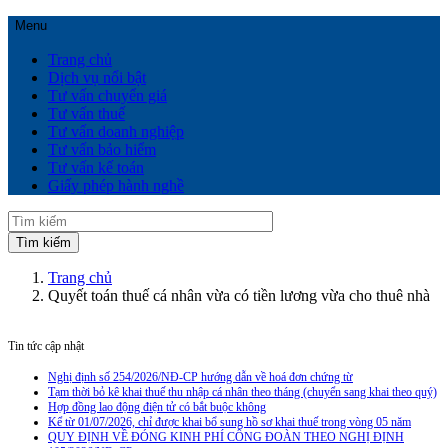
Menu
Trang chủ
Dịch vụ nổi bật
Tư vấn chuyển giá
Tư vấn thuế
Tư vấn doanh nghiệp
Tư vấn bảo hiểm
Tư vấn kế toán
Giấy phép hành nghề
Trang chủ
Quyết toán thuế cá nhân vừa có tiền lương vừa cho thuê nhà
Tin tức cập nhật
Nghị định số 254/2026/NĐ-CP hướng dẫn về hoá đơn chứng từ
Tạm thời bỏ kê khai thuế thu nhập cá nhân theo tháng (chuyển sang khai theo quý)
Hợp đồng lao động điện tử có bắt buộc không
Kể từ 01/07/2026, chỉ được khai bổ sung hồ sơ khai thuế trong vòng 05 năm
QUY ĐỊNH VỀ ĐÓNG KINH PHÍ CÔNG ĐOÀN THEO NGHỊ ĐỊNH