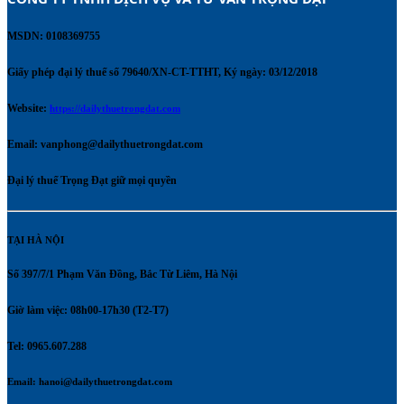
MSDN: 0108369755
Giấy phép đại lý thuế số 79640/XN-CT-TTHT, Ký ngày: 03/12/2018
Website:
https://dailythuetrongdat.com
Email:
vanphong@dailythuetrongdat.com
Đại lý thuế Trọng Đạt giữ mọi quyền
TẠI HÀ NỘI
Số 397/7/1 Phạm Văn Đồng, Bắc Từ Liêm, Hà Nội
Giờ làm việc: 08h00-17h30 (T2-T7)
Tel: 0965.607.288
Email:
hanoi@dailythuetrongdat.com