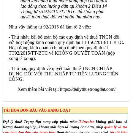
dụng lao động mua hoặc đóng góp cho người
lao động theo hướng dẫn tại khoản 2 Điều 14
Thông tư số 92/2015/TT-BTC thì không phải
quyết toán thuế đối với phần thu nhập này.
Như vậy thông tư 92/2015 đã làm rõ 2 việc:
- Thứ nhất, bãi bỏ toàn bộ các quy định về thuế TNCN đối
với hoạt động kinh doanh quy định tại TT156/2013/TT-BTC.
Hoạt động kinh doanh chỉ nộp thuế theo quy định tài
TT92/2015/TT-BTC và KHÔNG QUYẾT TOÁN (nộp
xong là xong).
- Thứ hai, quy định về quyết toán thuế TNCN CHỈ ÁP
DỤNG ĐỐI VỚI THU NHẬP TỪ TIỀN LƯƠNG TIỀN
CÔNG.
Xem thêm bài viết tại:
https://dailythuetrongdat.com/
TẢI HOÁ ĐƠN ĐẦU VÀO HÀNG LOẠT
Đại lý thuế Trọng Đạt cung cấp phần mềm
T-Invoice
không giới hạn số
lượng doanh nghiệp, không giới hạn số lượng hoá đơn, giúp
quản lý và tra
cứu hoá đơn đầu vào hàng loạt
(hoá đơn gốc từ nhà cung cấp),
tải dữ liệu