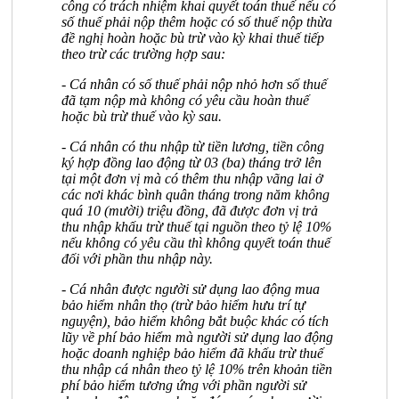
công có trách nhiệm khai quyết toán thuế nếu có
số thuế phải nộp thêm hoặc có số thuế nộp thừa
đề nghị hoàn hoặc bù trừ vào kỳ khai thuế tiếp
theo trừ các trường hợp sau:
- Cá nhân có số thuế phải nộp nhỏ hơn số thuế
đã tạm nộp mà không có yêu cầu hoàn thuế
hoặc bù trừ thuế vào kỳ sau.
- Cá nhân có thu nhập từ tiền lương, tiền công
ký hợp đồng lao động từ 03 (ba) tháng trở lên
tại một đơn vị mà có thêm thu nhập vãng lai ở
các nơi khác bình quân tháng trong năm không
quá 10 (mười) triệu đồng, đã được đơn vị trả
thu nhập khấu trừ thuế tại nguồn theo tỷ lệ 10%
nếu không có yêu cầu thì không quyết toán thuế
đối với phần thu nhập này.
- Cá nhân được người sử dụng lao động mua
bảo hiểm nhân thọ (trừ bảo hiểm hưu trí tự
nguyện), bảo hiểm không bắt buộc khác có tích
lũy về phí bảo hiểm mà người sử dụng lao động
hoặc doanh nghiệp bảo hiểm đã khấu trừ thuế
thu nhập cá nhân theo tỷ lệ 10% trên khoản tiền
phí bảo hiểm tương ứng với phần người sử