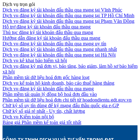
Dịch vụ trọn gói
Dịch vụ đăng ký tài khoản đấu thầu qua mạng tại Vĩnh Phúc
Dịch vụ đăng ký tài khoản đấu thầu qua mạng tại TP Hồ Chí Minh
Dịch vụ đăng ký tài khoản đấu thầu qua mạng tại Phạm Văn Đồng
Hỗ trợ đăng ký tài khoản đấu thầu qua mạng
Thủ tục đăng ký tài khoản đấu thầu qua mạng
Hướng dẫn đăng ký tài khoản đấu thầu qua mạng
Dịch vụ đăng ký tài khoản đấu thầu qua mạng uy tín
Dịch vụ đăng ký tài khoản đấu thầu qua mạng nhanh nhất
Dịch vụ đăng ký tài khoản đấu thầu qua mạng tại Hà Nội
Dịch vụ kê khai bảo hiểm xã hội
Dịch vụ đăng ký mã đơn vị, báo tăng, báo giảm, làm hồ sơ bảo hiểm
xã hội
Phần mềm tải dữ liệu hoá đơn gốc hàng loạt
Dịch vụ kế toán hộ kinh doanh, báo cáo thuế hàng tháng
Dịch vụ đăng ký tài khoản đấu thầu qua mạng
Phần mềm tải quản lý đồng bộ hoá đơn đầu vào
Phần mềm tải dữ liệu hoá đơn chi tiết từ hoadondientu.gdt.gov.vn
Chữ ký số uy tín dùng để ký mạng đấu thầu quốc gia e-GP
Chữ ký số giá rẻ nhất - Uy tín, chất lượng
Dịch vụ Kiểm toán nội bộ
Bảng giá Phần mềm kế toán giá tốt nhất
CÔNG TY TNHH DỊCH VỤ VÀ TƯ VẤN TRỌNG ĐẠT 