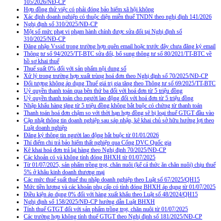
105/2026/NĐ-CP
Hợp đồng thử việc có phải đóng bảo hiểm xã hội không
Xác định doanh nghiệp có thuộc diện miễn thuế TNDN theo nghị định 141/2026
Nghị định số 310/2025/NĐ-CP
Một số mức phạt vi phạm hành chính được sửa đổi tại Nghị định số
310/2025/NĐ-CP
Đăng nhập Vssid trong trường hợp quên email hoặc trước đây chưa đăng ký email
Thông tư số 94/2025/TT-BTC sửa đổi, bổ sung thông tư số 80/2021/TT-BTC về
hồ sơ khai thuế
Thuế suất 0% đối với sản phẩm nội dung số
Xử lý trong trường hợp xuất trùng hoá đơn theo Nghị định số 70/2025/NĐ-CP
Đối tượng không áp dụng Thuế giá trị gia tăng theo Thông tư số 69/2025/TT-BTC
Uỷ quyền thanh toán qua bên thứ ba đối với hoá đơn từ 5 triệu đồng
Uỷ quyền thanh toán cho người lao động đối với hoá đơn từ 5 triệu đồng
Nhập khẩu hàng tặng từ 5 triệu đồng không bắt buộc có chứng từ thanh toán
Thanh toán hoá đơn chậm so với thời hạn hợp đồng sẽ bị loại thuế GTGT đầu vào
Cập nhật thông tin doanh nghiệp sau sáp nhập, kê khai chủ sở hữu hưởng lợi theo
Luật doanh nghiệp
Đăng ký thông tin người lao động bắt buộc từ 01/01/2026
Thí điểm chi trả bảo hiểm thất nghiệp qua Cổng DVC Quốc gia
Kê khai hoá đơn trả lại hàng theo Nghị định 70/2025/NĐ-CP
Các khoản có và không tính đóng BHXH từ 01/07/2025
Từ 01/07/2025, sản phẩm trồng trọt, chăn nuôi (kể cả thức ăn chăn nuôi) chịu thuế
5% ở khâu kinh doanh thương mại
Các mức thuế suất thuế thu nhập doanh nghiệp theo Luật số 67/2025/QH15
Mức tiền lương và các khoản phụ cấp có tính đóng BHXH áp dụng từ 01/07/2025
Điều kiện áp dụng 0% đối với hàng xuất khẩu theo Luật số 48/2024/QH15
Nghị định số 158/2025/NĐ-CP hướng dẫn Luật BHXH
Tính thuế GTGT đối với sản phẩm trồng trọt, chăn nuôi từ 01/07/2025
Các trường hợp không tính thuế GTGT theo Nghị định số 181/2025/NĐ-CP