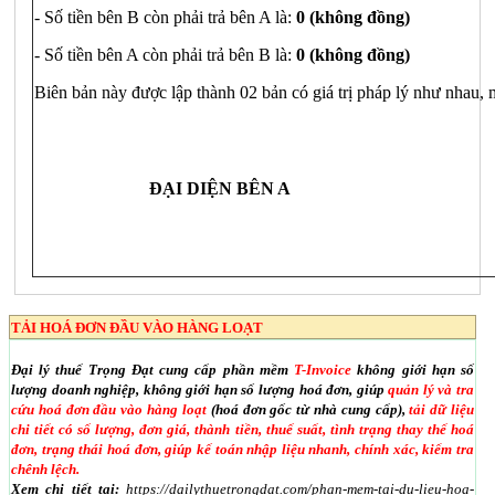
- Số tiền bên B còn phải trả bên A là:
0 (không đồng)
- Số tiền bên A còn phải trả bên B là:
0 (không đồng)
Biên bản này được lập thành 02 bản có giá trị pháp lý như nhau, 
ĐẠI DIỆN BÊN A
TẢI HOÁ ĐƠN ĐẦU VÀO HÀNG LOẠT
Đại lý thuế Trọng Đạt cung cấp phần mềm
T-Invoice
không giới hạn số
lượng doanh nghiệp, không giới hạn số lượng hoá đơn, giúp
quản lý và tra
cứu hoá đơn đầu vào hàng loạt
(hoá đơn gốc từ nhà cung cấp),
tải dữ liệu
chi tiết có số lượng, đơn giá, thành tiền, thuế suất, tình trạng thay thế hoá
đơn, trạng thái hoá đơn, giúp kế toán nhập liệu nhanh, chính xác, kiểm tra
chênh lệch.
Xem chi tiết tại:
https://dailythuetrongdat.com/phan-mem-tai-du-lieu-hoa-