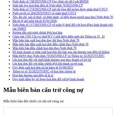
Nghị định số 158/2025/NĐ-CP Quy định chi tiết Luật BHXH
Sinh trắc học hoá đơn điện tử Nghị định 70/2025/NĐ-CP
Nghị định số 174/2025/NĐ-CP mở rất rộng đối tượng được giảm thuế GTGT
Nghị quyết sô 204/2025/QH15 về giảm thuế GTGT
Tên, địa chỉ, mã số thuế, số định danh, số điện thoại người mua theo Nghị định 70
Bãi bỏ lệ phí môn bài từ 01/01/2026
Nghị định số 117/2025/NĐ-CP về quản lý thuế đối với hoạt động kinh doanh trên
sàn TMĐT
Hướng dẫn giải trình chênh lệch hoá đơn
Công văn 1591 Chi cục thuế KV I giới thiệu điểm mới của Thông tư 31, 32
Mẫu biên bản xuất hoá đơn thay thế theo Nghị định 70
Mẫu biên bản điều xuất hoá đơn điều chỉnh theo Nghị định 70
Mẫu biên bản điều chỉnh hoá đơn theo Nghị định 70
Hộ kinh doanh có phải xuất hoá đơn khi bán qua sàn thương mại điện tử không
Mẫu 04/SS theo Nghi định 70/2025/NĐ-CP và Thông tư 32/2025/TT-BTC
Lập hoá đơn đối với chiết khấu thương mại theo doanh số luỹ kế
Lập hoá đơn đối với phần chênh lệch khi thanh quyết toán
Quy định xuất hoá đơn trả lại hàng từ 01/06/2025
Thông tư số 32/2025/TT-BTC về hoá đơn chứng từ
Hoá đơn thương mại điện tử là gì
Quy trình đăng ký sử dụng hoá đơn đối với hộ kinh doanh
Mẫu biên bản cấn trừ công nợ
Mẫu biên bản đối chiếu và cấn trừ công nợ.