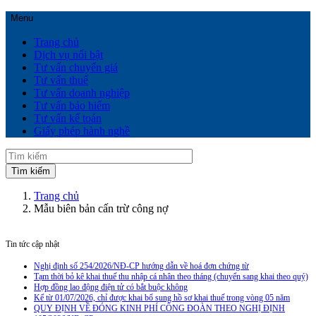
Menu
Trang chủ
Dịch vụ nổi bật
Tư vấn chuyển giá
Tư vấn thuế
Tư vấn doanh nghiệp
Tư vấn bảo hiểm
Tư vấn kế toán
Giấy phép hành nghề
Trang chủ
Mẫu biên bản cấn trừ công nợ
Tin tức cập nhật
Nghị định số 254/2026/NĐ-CP hướng dẫn về hoá đơn chứng từ
Tạm thời bỏ kê khai thuế thu nhập cá nhân theo tháng (chuyển sang khai theo quý)
Hợp đồng lao động điện tử có bắt buộc không
Kể từ 01/07/2026, chỉ được khai bổ sung hồ sơ khai thuế trong vòng 05 năm
QUY ĐỊNH VỀ ĐÓNG KINH PHÍ CÔNG ĐOÀN THEO NGHỊ ĐỊNH