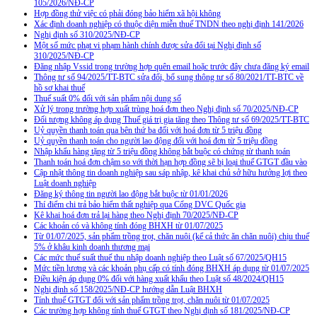
105/2026/NĐ-CP
Hợp đồng thử việc có phải đóng bảo hiểm xã hội không
Xác định doanh nghiệp có thuộc diện miễn thuế TNDN theo nghị định 141/2026
Nghị định số 310/2025/NĐ-CP
Một số mức phạt vi phạm hành chính được sửa đổi tại Nghị định số
310/2025/NĐ-CP
Đăng nhập Vssid trong trường hợp quên email hoặc trước đây chưa đăng ký email
Thông tư số 94/2025/TT-BTC sửa đổi, bổ sung thông tư số 80/2021/TT-BTC về
hồ sơ khai thuế
Thuế suất 0% đối với sản phẩm nội dung số
Xử lý trong trường hợp xuất trùng hoá đơn theo Nghị định số 70/2025/NĐ-CP
Đối tượng không áp dụng Thuế giá trị gia tăng theo Thông tư số 69/2025/TT-BTC
Uỷ quyền thanh toán qua bên thứ ba đối với hoá đơn từ 5 triệu đồng
Uỷ quyền thanh toán cho người lao động đối với hoá đơn từ 5 triệu đồng
Nhập khẩu hàng tặng từ 5 triệu đồng không bắt buộc có chứng từ thanh toán
Thanh toán hoá đơn chậm so với thời hạn hợp đồng sẽ bị loại thuế GTGT đầu vào
Cập nhật thông tin doanh nghiệp sau sáp nhập, kê khai chủ sở hữu hưởng lợi theo
Luật doanh nghiệp
Đăng ký thông tin người lao động bắt buộc từ 01/01/2026
Thí điểm chi trả bảo hiểm thất nghiệp qua Cổng DVC Quốc gia
Kê khai hoá đơn trả lại hàng theo Nghị định 70/2025/NĐ-CP
Các khoản có và không tính đóng BHXH từ 01/07/2025
Từ 01/07/2025, sản phẩm trồng trọt, chăn nuôi (kể cả thức ăn chăn nuôi) chịu thuế
5% ở khâu kinh doanh thương mại
Các mức thuế suất thuế thu nhập doanh nghiệp theo Luật số 67/2025/QH15
Mức tiền lương và các khoản phụ cấp có tính đóng BHXH áp dụng từ 01/07/2025
Điều kiện áp dụng 0% đối với hàng xuất khẩu theo Luật số 48/2024/QH15
Nghị định số 158/2025/NĐ-CP hướng dẫn Luật BHXH
Tính thuế GTGT đối với sản phẩm trồng trọt, chăn nuôi từ 01/07/2025
Các trường hợp không tính thuế GTGT theo Nghị định số 181/2025/NĐ-CP