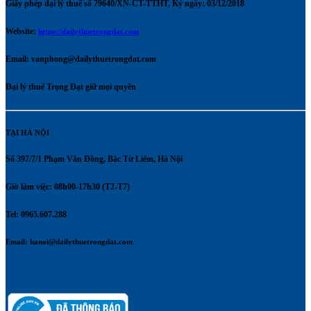
Giấy phép đại lý thuế số 79640/XN-CT-TTHT, Ký ngày: 03/12/2018
Website:
https://dailythuetrongdat.com
Email:
vanphong@dailythuetrongdat.com
Đại lý thuế Trọng Đạt giữ mọi quyền
TẠI HÀ NỘI
Số 397/7/1 Phạm Văn Đồng, Bắc Từ Liêm, Hà Nội
Giờ làm việc: 08h00-17h30 (T2-T7)
Tel: 0965.607.288
Email:
hanoi@dailythuetrongdat.com