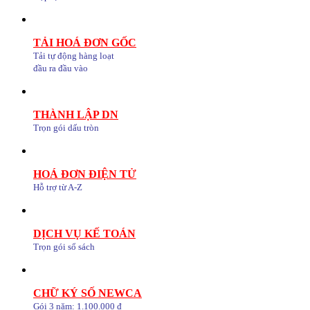
TẢI HOÁ ĐƠN GỐC
Tải tự động hàng loạt
đầu ra đầu vào
THÀNH LẬP DN
Trọn gói dấu tròn
HOÁ ĐƠN ĐIỆN TỬ
Hỗ trợ từ A-Z
DỊCH VỤ KẾ TOÁN
Trọn gói sổ sách
CHỮ KÝ SỐ NEWCA
Gói 3 năm: 1.100.000 đ