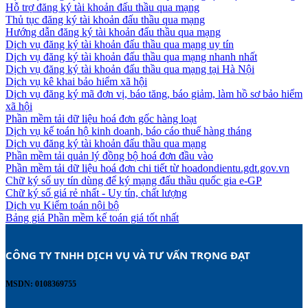
Hỗ trợ đăng ký tài khoản đấu thầu qua mạng
Thủ tục đăng ký tài khoản đấu thầu qua mạng
Hướng dẫn đăng ký tài khoản đấu thầu qua mạng
Dịch vụ đăng ký tài khoản đấu thầu qua mạng uy tín
Dịch vụ đăng ký tài khoản đấu thầu qua mạng nhanh nhất
Dịch vụ đăng ký tài khoản đấu thầu qua mạng tại Hà Nội
Dịch vụ kê khai bảo hiểm xã hội
Dịch vụ đăng ký mã đơn vị, báo tăng, báo giảm, làm hồ sơ bảo hiểm
xã hội
Phần mềm tải dữ liệu hoá đơn gốc hàng loạt
Dịch vụ kế toán hộ kinh doanh, báo cáo thuế hàng tháng
Dịch vụ đăng ký tài khoản đấu thầu qua mạng
Phần mềm tải quản lý đồng bộ hoá đơn đầu vào
Phần mềm tải dữ liệu hoá đơn chi tiết từ hoadondientu.gdt.gov.vn
Chữ ký số uy tín dùng để ký mạng đấu thầu quốc gia e-GP
Chữ ký số giá rẻ nhất - Uy tín, chất lượng
Dịch vụ Kiểm toán nội bộ
Bảng giá Phần mềm kế toán giá tốt nhất
CÔNG TY TNHH DỊCH VỤ VÀ TƯ VẤN TRỌNG ĐẠT 
MSDN: 0108369755