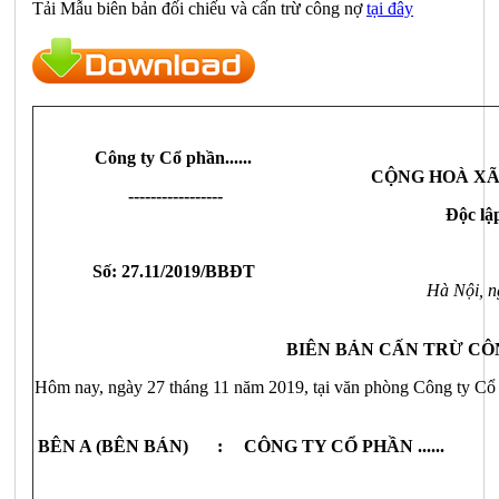
Tải Mẫu biên bản đối chiếu và cấn trừ công nợ
tại đây
Công ty Cổ phần......
CỘNG HOÀ XÃ
-----------------
Độc lậ
Số: 27.11/2019/BBĐT
Hà Nội, n
BIÊN BẢN CẤN TRỪ CÔ
Hôm nay, ngày 27 tháng 11 năm 2019, tại văn phòng Công ty Cổ Ph
BÊN A (BÊN BÁN)
:
CÔNG TY CỔ PHẦN ......