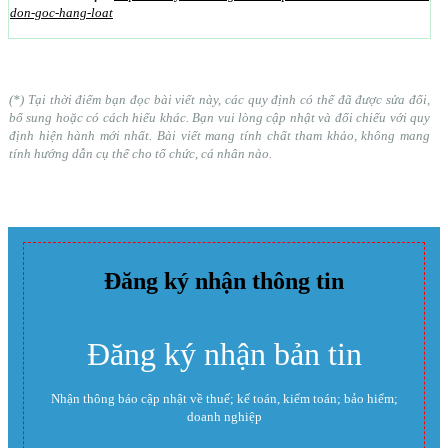
don-goc-hang-loat
(*) Tại thời điểm bạn đọc bài viết này, các quy định có thể đã được sửa đổi,
bổ sung hoặc có cách hiểu khác. Bạn vui lòng cập nhật và đối chiếu với quy
định hiện hành mới nhất. Bài viết mang tính chất tham khảo, không mang
tính hướng dẫn cụ thể cho tổ chức, cá nhân nào.
Đăng ký nhận thông tin
Đăng ký nhận bản tin
Nhận thông báo cập nhật về thuế; kế toán, kiểm toán; bảo hiểm;
doanh nghiệp