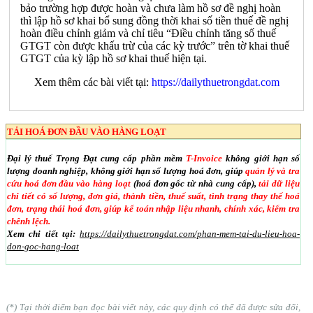
bảo trường hợp được hoàn và chưa làm hồ sơ đề nghị hoàn
thì lập hồ sơ khai bổ sung đồng thời khai số tiền thuế đề nghị
hoàn điều chỉnh giảm và chỉ tiêu “Điều chỉnh tăng số thuế
GTGT còn được khấu trừ của các kỳ trước” trên tờ khai thuế
GTGT của kỳ lập hồ sơ khai thuế hiện tại.
Xem thêm các bài viết tại:
https://dailythuetrongdat.com
TẢI HOÁ ĐƠN ĐẦU VÀO HÀNG LOẠT
Đại lý thuế Trọng Đạt cung cấp phần mềm
T-Invoice
không giới hạn số
lượng doanh nghiệp, không giới hạn số lượng hoá đơn, giúp
quản lý và tra
cứu hoá đơn đầu vào hàng loạt
(hoá đơn gốc từ nhà cung cấp),
tải dữ liệu
chi tiết có số lượng, đơn giá, thành tiền, thuế suất, tình trạng thay thế hoá
đơn, trạng thái hoá đơn, giúp kế toán nhập liệu nhanh, chính xác, kiểm tra
chênh lệch.
Xem chi tiết tại:
https://dailythuetrongdat.com/phan-mem-tai-du-lieu-hoa-
don-goc-hang-loat
(*) Tại thời điểm bạn đọc bài viết này, các quy định có thể đã được sửa đổi,