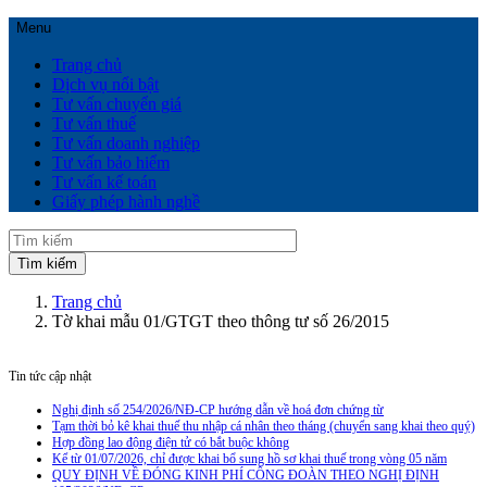
Menu
Trang chủ
Dịch vụ nổi bật
Tư vấn chuyển giá
Tư vấn thuế
Tư vấn doanh nghiệp
Tư vấn bảo hiểm
Tư vấn kế toán
Giấy phép hành nghề
Trang chủ
Tờ khai mẫu 01/GTGT theo thông tư số 26/2015
Tin tức cập nhật
Nghị định số 254/2026/NĐ-CP hướng dẫn về hoá đơn chứng từ
Tạm thời bỏ kê khai thuế thu nhập cá nhân theo tháng (chuyển sang khai theo quý)
Hợp đồng lao động điện tử có bắt buộc không
Kể từ 01/07/2026, chỉ được khai bổ sung hồ sơ khai thuế trong vòng 05 năm
QUY ĐỊNH VỀ ĐÓNG KINH PHÍ CÔNG ĐOÀN THEO NGHỊ ĐỊNH