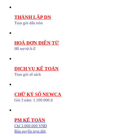
THÀNH LẬP DN
Trọn gói dấu tròn
HOÁ ĐƠN ĐIỆN TỬ
Hỗ trợ từ A-Z
DỊCH VỤ KẾ TOÁN
Trọn gói sổ sách
CHỮ KÝ SỐ NEWCA
Gói 3 năm: 1.100.000 đ
PM KẾ TOÁN
Chỉ 3.000.000 VNĐ
Bản quyền trọn đời