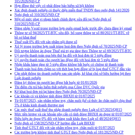
105/2026/NĐ-CP
Hợp đồng thử việc có phải đóng bảo hiểm xã hội không
Xác định doanh nghiệp có thuộc diện miễn thuế TNDN theo nghị định 141/2026
Nghị định số 310/2025/NĐ-CP
Một số mức phạt vi phạm hành chính được sửa đổi tại Nghị định số
310/2025/NĐ-CP
Đăng nhập Vssid trong trường hợp quên email hoặc trước đây chưa đăng ký email
Thông tư số 94/2025/TT-BTC sửa đổi, bổ sung thông tư số 80/2021/TT-BTC về
hồ sơ khai thuế
Thuế suất 0% đối với sản phẩm nội dung số
Xử lý trong trường hợp xuất trùng hoá đơn theo Nghị định số 70/2025/NĐ-CP
Đối tượng không áp dụng Thuế giá trị gia tăng theo Thông tư số 69/2025/TT-BTC
Uỷ quyền thanh toán qua bên thứ ba đối với hoá đơn từ 5 triệu đồng
Uỷ quyền thanh toán cho người lao động đối với hoá đơn từ 5 triệu đồng
Nhập khẩu hàng tặng từ 5 triệu đồng không bắt buộc có chứng từ thanh toán
Thanh toán hoá đơn chậm so với thời hạn hợp đồng sẽ bị loại thuế GTGT đầu vào
Cập nhật thông tin doanh nghiệp sau sáp nhập, kê khai chủ sở hữu hưởng lợi theo
Luật doanh nghiệp
Đăng ký thông tin người lao động bắt buộc từ 01/01/2026
Thí điểm chi trả bảo hiểm thất nghiệp qua Cổng DVC Quốc gia
Kê khai hoá đơn trả lại hàng theo Nghị định 70/2025/NĐ-CP
Các khoản có và không tính đóng BHXH từ 01/07/2025
Từ 01/07/2025, sản phẩm trồng trọt, chăn nuôi (kể cả thức ăn chăn nuôi) chịu thuế
5% ở khâu kinh doanh thương mại
Các mức thuế suất thuế thu nhập doanh nghiệp theo Luật số 67/2025/QH15
Mức tiền lương và các khoản phụ cấp có tính đóng BHXH áp dụng từ 01/07/2025
Điều kiện áp dụng 0% đối với hàng xuất khẩu theo Luật số 48/2024/QH15
Nghị định số 158/2025/NĐ-CP hướng dẫn Luật BHXH
Tính thuế GTGT đối với sản phẩm trồng trọt, chăn nuôi từ 01/07/2025
Các trường hợp không tính thuế GTGT theo Nghị định số 181/2025/NĐ-CP