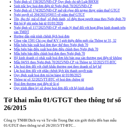
Nghị định số 158/2025/NĐ-CP Quy định chi tiết Luật BHXH
Sinh trắc học hoá đơn điện tử Nghị định 70/2025/NĐ-CP
Nghị định số 174/2025/NĐ-CP mở rất rộng đối tượng được giảm thuế GTGT
Nghị quyết sô 204/2025/QH15 về giảm thuế GTGT
Tên, địa chỉ, mã số thuế, số định danh, số điện thoại người mua theo Nghị định 70
Bãi bỏ lệ phí môn bài từ 01/01/2026
Nghị định số 117/2025/NĐ-CP về quản lý thuế đối với hoạt động kinh doanh trên
sàn TMĐT
Hướng dẫn giải trình chênh lệch hoá đơn
Công văn 1591 Chi cục thuế KV I giới thiệu điểm mới của Thông tư 31, 32
Mẫu biên bản xuất hoá đơn thay thế theo Nghị định 70
Mẫu biên bản điều xuất hoá đơn điều chỉnh theo Nghị định 70
Mẫu biên bản điều chỉnh hoá đơn theo Nghị định 70
Hộ kinh doanh có phải xuất hoá đơn khi bán qua sàn thương mại điện tử không
Mẫu 04/SS theo Nghi định 70/2025/NĐ-CP và Thông tư 32/2025/TT-BTC
Lập hoá đơn đối với chiết khấu thương mại theo doanh số luỹ kế
Lập hoá đơn đối với phần chênh lệch khi thanh quyết toán
Quy định xuất hoá đơn trả lại hàng từ 01/06/2025
Thông tư số 32/2025/TT-BTC về hoá đơn chứng từ
Hoá đơn thương mại điện tử là gì
Quy trình đăng ký sử dụng hoá đơn đối với hộ kinh doanh
Tờ khai mẫu 01/GTGT theo thông tư số
26/2015
Công ty TNHH Dịch vụ và Tư vấn Trọng Đạt xin giới thiệu đến bạn mẫu
01/GTGT theo thông tư số 26/2015/TT-BTC...