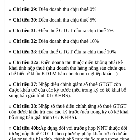
» Chỉ tiêu 29
: Điền doanh thu chịu thuế 0%
» Chỉ tiêu 30
: Điền doanh thu chịu thuế 5%
» Chỉ tiêu 31
: Điền thuế GTGT đầu ra chịu thuế 5%
» Chỉ tiêu 32
: Điền doanh thu chịu thuế 10%
» Chỉ tiêu 33
: Điền thuế GTGT đầu ra chịu thuế 10%
» Chỉ tiêu 32a
: Điền doanh thu thuộc diện không phải kê
khai tính nộp thuế (như doanh thu hàng nông sản chưa qua
chế biến ở khâu KDTM bán cho doanh nghiệp khác...)
» Chỉ tiêu 37
: Nhập điều chỉnh giảm số thuế GTGT còn
được khấu trừ của các kỳ trước (nếu trong kỳ có kê khai bổ
sung bản giải trình 01/ KHBS).
» Chỉ tiêu 38
: Nhập số thuế điều chỉnh tăng số thuế GTGT
còn được khấu trừ của các kỳ trước (nếu trong kỳ có kê khai
bổ sung bản giải trình 01/ KHBS).
» Chỉ tiêu 40b
:Áp dụng đối với trường hợp NNT thuộc đối
tượng nộp thuế GTGT theo phương pháp khấu trừ có dự án
đầu tư tại địa bàn tỉnh, thành phố trực thuộc trung ương cùng