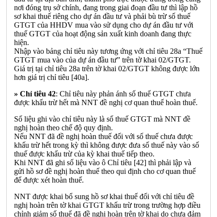
nơi đóng trụ sở chính, đang trong giai đoạn đầu tư thì lập hồ
sơ khai thuế riêng cho dự án đầu tư và phải bù trừ số thuế
GTGT của HHDV mua vào sử dụng cho dự án đầu tư với
thuế GTGT của hoạt động sản xuất kinh doanh đang thực
hiện.
Nhập vào bảng chỉ tiêu này tương ứng với chỉ tiêu 28a “Thuế
GTGT mua vào của dự án đầu tư” trên tờ khai 02/GTGT.
Giá trị tại chỉ tiêu 28a trên tờ khai 02/GTGT không được lớn
hơn giá trị chỉ tiêu [40a].
» Chỉ tiêu 42
: Chỉ tiêu này phản ánh số thuế GTGT chưa
được khấu trừ hết mà NNT đề nghị cơ quan thuế hoàn thuế.
S
ố liệu ghi vào chỉ tiêu này là số thuế GTGT mà NNT đề
nghị hoàn theo chế độ quy định.
Nếu NNT đã đề nghị hoàn thuế đối với số thuế chưa được
khấu trừ hết trong kỳ thì không được đưa số thuế này vào số
thuế được khấu trừ của kỳ khai thuế tiếp theo.
Khi NNT đã ghi số liệu vào ô Chỉ tiêu [42] thì phải lập và
gửi hồ sơ đề nghị hoàn thuế theo qui định cho cơ quan thuế
để được xét hoàn thuế.
NNT được khai bổ sung hồ sơ khai thuế đối với chỉ tiêu đề
nghị hoàn trên tờ khai GTGT khấu trừ trong trường hợp điều
chỉnh giảm số thuế đã đề nghị hoàn trên tờ khai do chưa đảm