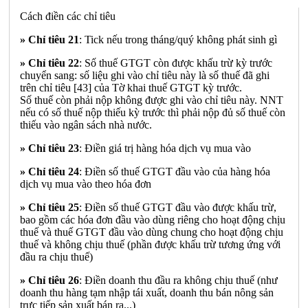
Cách điền các chỉ tiêu
» Chỉ tiêu 21
: Tick nếu trong tháng/quý không phát sinh gì
» Chỉ tiêu 22
: Số thuế GTGT còn được khấu trừ kỳ trước
chuyển sang: số liệu ghi vào chỉ tiêu này là số thuế đã ghi
trên chỉ tiêu [43] của Tờ khai thuế GTGT kỳ trước.
Số thuế còn phải nộp không được ghi vào chỉ tiêu này. NNT
nếu có số thuế nộp thiếu kỳ trước thì phải nộp đủ số thuế còn
thiếu vào ngân sách nhà nước.
» Chỉ tiêu 23
: Điền giá trị hàng hóa dịch vụ mua vào
» Chỉ tiêu 24
: Điền số thuế GTGT đầu vào của hàng hóa
dịch vụ mua vào theo hóa đơn
» Chỉ tiêu 25
: Điền số thuế GTGT đầu vào được khấu trừ,
bao gồm các hóa đơn đầu vào dùng riêng cho hoạt động chịu
thuế và thuế GTGT đầu vào dùng chung cho hoạt động chịu
thuế và không chịu thuế (phần được khấu trừ tương ứng với
đầu ra chịu thuế)
» Chỉ tiêu 26
: Điền doanh thu đầu ra không chịu thuế (như
doanh thu hàng tạm nhập tái xuất, doanh thu bán nông sản
trực tiếp sản xuất bán ra...)