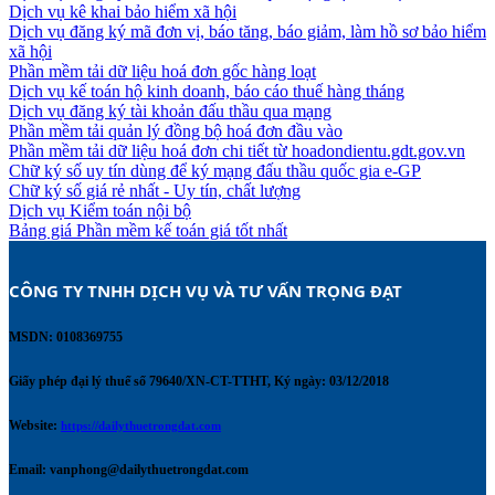
Dịch vụ kê khai bảo hiểm xã hội
Dịch vụ đăng ký mã đơn vị, báo tăng, báo giảm, làm hồ sơ bảo hiểm
xã hội
Phần mềm tải dữ liệu hoá đơn gốc hàng loạt
Dịch vụ kế toán hộ kinh doanh, báo cáo thuế hàng tháng
Dịch vụ đăng ký tài khoản đấu thầu qua mạng
Phần mềm tải quản lý đồng bộ hoá đơn đầu vào
Phần mềm tải dữ liệu hoá đơn chi tiết từ hoadondientu.gdt.gov.vn
Chữ ký số uy tín dùng để ký mạng đấu thầu quốc gia e-GP
Chữ ký số giá rẻ nhất - Uy tín, chất lượng
Dịch vụ Kiểm toán nội bộ
Bảng giá Phần mềm kế toán giá tốt nhất
CÔNG TY TNHH DỊCH VỤ VÀ TƯ VẤN TRỌNG ĐẠT 
MSDN: 0108369755
Giấy phép đại lý thuế số 79640/XN-CT-TTHT, Ký ngày: 03/12/2018
Website:
https://dailythuetrongdat.com
Email:
vanphong@dailythuetrongdat.com