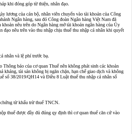
 khi đóng góp từ thiện, nhân đạo.
ày lương của cán bộ, nhân viên chuyển vào tài khoản của Công
i nhánh Ngân hàng, sau đó Công đoàn Ngân hàng Việt Nam đã
ển khoản nêu trên do Ngân hàng mở tài khoản ngân hàng của Ủy
n đạo nêu trên vào thu nhập chịu thuế thu nhập cá nhân khi quyết
nhân và lệ phí trước bạ.
o Thông báo của cơ quan Thuế nên không phát sinh các khoản
hả kháng, tài sản không bị ngăn chặn, hạn chế giao dịch và không
huế số 38/2019/QH14 và Điều 8 Luật thuế thu nhập cá nhân số
chứng từ khấu trừ thuế TNCN.
 nộp thuế được đầy đủ đúng qy định thì cơ quan thuế căn cứ vào