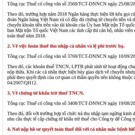
Tổng cục Thuế có công văn số 3569/TCT-DNNCN ngày 25/08/2020
Theo đó, trường hợp năm 2018 Ngân hàng thực hiện lời kêu gọi c
đoàn Ngân hàng Việt Nam và có đầy đủ chứng từ chuyển tiền và 
chuyển khoản tiền trên vào tài khoản của Ủy ban Mặt trận Tổ quố
ban Mặt trận Tổ quốc Việt Nam các tỉnh cấp thì cán bộ, nhân viên
toán thuế năm 2018.
2. Về việc hoàn thuế thu nhập cá nhân và lệ phí trước bạ.
Tổng cục Thuế có công văn số 3769/TCT-DNNCN ngày 10/09/2020 
Theo đó, các khoản thuế TNCN, LPTB phát sinh từ hoạt động chu
nộp thừa. Khi các cá nhân thực hiện hủy giao dịch về chuyển nhượn
phải theo quyết định của cơ quan có thẩm quyền nên không thuộc 
04/2007/QH12.
3. Về chứng từ khấu trừ thuế TNCN.
Tổng cục Thuế có công văn số 3408/TCT-DNNCN ngày 19/08/202
Theo đó, đối với trường hợp tổ chức trả thu nhập tạm ngừng kinh d
nhu cầu thực tế cấp chứng từ khấu trừ thuế cho Công ty để Công t
4. Nơi nộp hồ sơ quyết toán thuế đối với cá nhân mắc bệnh hi