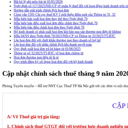
Bãi bỏ lệ phí môn bài từ 01/01/2026
Nghị định số 117/2025/NĐ-CP về quản lý thuế đối với hoạt động kinh doanh trên
Hướng dẫn giải trình chênh lệch hoá đơn
Công văn 1591 Chi cục thuế KV I giới thiệu điểm mới của Thông tư 31, 32
Mẫu biên bản xuất hoá đơn thay thế theo Nghị định 70
Mẫu biên bản điều xuất hoá đơn điều chỉnh theo Nghị định 70
Mẫu biên bản điều chỉnh hoá đơn theo Nghị định 70
Hộ kinh doanh có phải xuất hoá đơn khi bán qua sàn thương mại điện tử không
Mẫu 04/SS theo Nghi định 70/2025/NĐ-CP và Thông tư 32/2025/TT-BTC
Lập hoá đơn đối với chiết khấu thương mại theo doanh số luỹ kế
Lập hoá đơn đối với phần chênh lệch khi thanh quyết toán
Quy định xuất hoá đơn trả lại hàng từ 01/06/2025
Thông tư số 32/2025/TT-BTC về hoá đơn chứng từ
Hoá đơn thương mại điện tử là gì
Quy trình đăng ký sử dụng hoá đơn đối với hộ kinh doanh
Cập nhật chính sách thuế tháng 9 năm 202
Phòng Tuyên truyền – Hỗ trợ NNT Cục Thuế TP Hà Nội gửi tới các đơn vị nội du
CẬP 
A/ Về Thuế giá trị gia tăng:
1. Chính sách thuế GTGT đối với trường hợp doanh nghiệp m