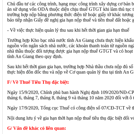
Chủ đầu tư các công trình, hạng mục công trình xây dựng cơ bản 
án sử dụng vốn ODA thuộc diện chịu thuế GTGT khi làm thủ tục th
trường hợp nộp bằng phương thức điện tử hoặc giấy tờ khác tương
báo tiếp nhận Giấy đề nghị gia hạn nộp thuế và tiền thuê đất hoặc
- Về việc thực hiện quản lý thu sau khi hết thời gian gia hạn thuế
Trường hợp Kho bạc nhà nước tỉnh An Giang chưa thực hiện khấu tr
nguồn vốn ngân sách nhà nước, các khoản thanh toán từ nguồn ng
nhà thầu thuộc đối tượng được gia hạn nộp thuế GTGT và có hoạt độ
tỉnh An Giang theo quy định.
Sau khi hết thời gian gia hạn, trường hợp Nhà thầu chưa nộp đủ số 
thực hiện đôn đốc thu và nộp về Cơ quan quản lý thu tại tỉnh An G
F/ Về Thuế Tiêu Thụ đặc biệt:
Ngày 15/9/2020, Chính phủ ban hành Nghị định 109/2020/NĐ-CP về g
tháng 6, tháng 7, tháng 8, tháng 9 và tháng 10 năm 2020 đối với ô 
Ngày 17/9/2020, Tổng cục Thuế có công điện số 07/CĐ-TCT về thực
Nội dung lưu ý về gia hạn thời hạn nộp thuế tiêu thụ đặc biệt đối v
G/ Vấn đề khác có liên quan: