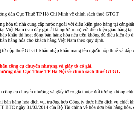
ớng dẫn Cục Thuế TP Hồ Chí Minh về chính sách thuế GTGT.
hàng hóa từ nhà cung cấp nước ngoài với điều kiện giao hàng tại cảng
ại Việt Nam (sau đây gọi tắt là người mua) với điều kiện giao hàng tạ
hập khẩu thì hoạt động bán hàng hóa nêu trên không đủ điều kiện áp d
i bán hàng hóa cho khách hàng Việt Nam theo quy định.
 từ nộp thuế GTGT khâu nhập khẩu mang tên người nộp thuế và đáp ứ
khấu công cụ chuyển nhượng và giấy tờ có giá.
 hướng dẫn Cục Thuế TP Hà Nội về chính sách thuế GTGT.
hấu công cụ chuyển nhượng và giấy tờ có giá thuộc đối tượng không ch
i bán hàng hóa dịch vụ, trường hợp Công ty thực hiện dịch vụ chiết kh
4/TT-BTC ngày 31/03/2014 của Bộ Tài chính về hóa đơn bán hàng hóa, 