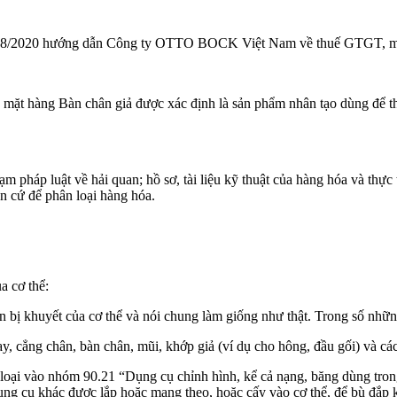
/2020 hướng dẫn Công ty OTTO BOCK Việt Nam về thuế GTGT, mã số 
mặt hàng Bàn chân giả được xác định là sản phẩm nhân tạo dùng để th
pháp luật về hải quan; hồ sơ, tài liệu kỹ thuật của hàng hóa và thực tế
n cứ để phân loại hàng hóa.
a cơ thể:
 bị khuyết của cơ thể và nói chung làm giống như thật. Trong số nhữn
tay, cẳng chân, bàn chân, mũi, khớp giả (ví dụ cho hông, đầu gối) và c
oại vào nhóm 90.21 “Dụng cụ chỉnh hình, kể cả nạng, băng dùng trong
 dụng cụ khác được lắp hoặc mang theo, hoặc cấy vào cơ thể, để bù đắp 