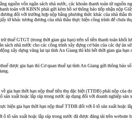
bằng nguồn vốn ngân sách nhà nước, các khoản thanh toán từ nguồn ng
anh toán với KBNN phải gửi kèm hồ sơ thông báo tiếp nhận nộp Giấy đề
 đương đối với trường hợp nộp bằng phương thức khác của nhà thầu th
 giấy tờ khác tương đương của nhà thầu thực hiện công trình để chưa th
ừ thuế GTGT (trong thời gian gia hạn) trên số tiền thanh toán khối l
ân sách nhà nước cho các công trình xây đựng cơ bản của các dự án 
ng xây dựng vãng lai tại tỉnh An Giang thì khi hết thời gian gia hạn 
thuế được gia hạn thì Cơ quan thuế tại tỉnh An Giang gửi thông báo số 
iang.
ia hạn thời hạn nộp thuế tiêu thụ đặc biệt (TTĐB) phải nộp của doanh
tô sản xuất hoặc lắp ráp trong nước áp dụng đối với doanh nghiệp sản xu
 hiện gia hạn thời hạn nộp thuế TTĐB đối với ô tô sản xuất hoặc lắp
ới ô tô sản xuất hoặc lắp ráp trong nước đã được đăng tải trên website h