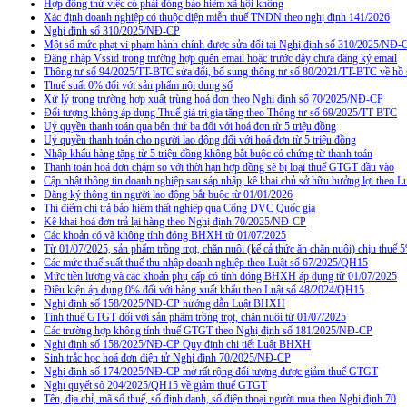
Hợp đồng thử việc có phải đóng bảo hiểm xã hội không
Xác định doanh nghiệp có thuộc diện miễn thuế TNDN theo nghị định 141/2026
Nghị định số 310/2025/NĐ-CP
Một số mức phạt vi phạm hành chính được sửa đổi tại Nghị định số 310/2025/NĐ-
Đăng nhập Vssid trong trường hợp quên email hoặc trước đây chưa đăng ký email
Thông tư số 94/2025/TT-BTC sửa đổi, bổ sung thông tư số 80/2021/TT-BTC về hồ s
Thuế suất 0% đối với sản phẩm nội dung số
Xử lý trong trường hợp xuất trùng hoá đơn theo Nghị định số 70/2025/NĐ-CP
Đối tượng không áp dụng Thuế giá trị gia tăng theo Thông tư số 69/2025/TT-BTC
Uỷ quyền thanh toán qua bên thứ ba đối với hoá đơn từ 5 triệu đồng
Uỷ quyền thanh toán cho người lao động đối với hoá đơn từ 5 triệu đồng
Nhập khẩu hàng tặng từ 5 triệu đồng không bắt buộc có chứng từ thanh toán
Thanh toán hoá đơn chậm so với thời hạn hợp đồng sẽ bị loại thuế GTGT đầu vào
Cập nhật thông tin doanh nghiệp sau sáp nhập, kê khai chủ sở hữu hưởng lợi theo L
Đăng ký thông tin người lao động bắt buộc từ 01/01/2026
Thí điểm chi trả bảo hiểm thất nghiệp qua Cổng DVC Quốc gia
Kê khai hoá đơn trả lại hàng theo Nghị định 70/2025/NĐ-CP
Các khoản có và không tính đóng BHXH từ 01/07/2025
Từ 01/07/2025, sản phẩm trồng trọt, chăn nuôi (kể cả thức ăn chăn nuôi) chịu thuế
Các mức thuế suất thuế thu nhập doanh nghiệp theo Luật số 67/2025/QH15
Mức tiền lương và các khoản phụ cấp có tính đóng BHXH áp dụng từ 01/07/2025
Điều kiện áp dụng 0% đối với hàng xuất khẩu theo Luật số 48/2024/QH15
Nghị định số 158/2025/NĐ-CP hướng dẫn Luật BHXH
Tính thuế GTGT đối với sản phẩm trồng trọt, chăn nuôi từ 01/07/2025
Các trường hợp không tính thuế GTGT theo Nghị định số 181/2025/NĐ-CP
Nghị định số 158/2025/NĐ-CP Quy định chi tiết Luật BHXH
Sinh trắc học hoá đơn điện tử Nghị định 70/2025/NĐ-CP
Nghị định số 174/2025/NĐ-CP mở rất rộng đối tượng được giảm thuế GTGT
Nghị quyết sô 204/2025/QH15 về giảm thuế GTGT
Tên, địa chỉ, mã số thuế, số định danh, số điện thoại người mua theo Nghị định 70