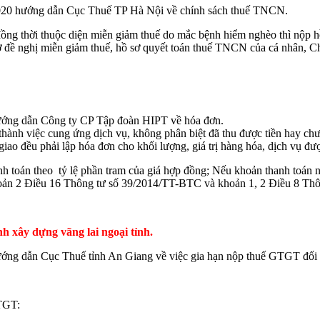
20 hướng dẫn Cục Thuế TP Hà Nội về chính sách thuế TNCN.
 đồng thời thuộc diện miễn giảm thuế do mắc bệnh hiểm nghèo thì nộp
 đề nghị miễn giảm thuế, hồ sơ quyết toán thuế TNCN của cá nhân, Chi
ướng dẫn Công ty CP Tập đoàn HIPT về hóa đơn.
thành việc cung ứng dịch vụ, không phân biệt đã thu được tiền hay ch
iao đều phải lập hóa đơn cho khối lượng, giá trị hàng hóa, dịch vụ đư
h toán theo tỷ lệ phần tram của giá hợp đồng; Nếu khoản thanh toán n
, khoản 2 Điều 16 Thông tư số 39/2014/TT-BTC và khoản 1, 2 Điều 8 T
h xây dựng vãng lai ngoại tỉnh.
g dẫn Cục Thuế tỉnh An Giang về việc gia hạn nộp thuế GTGT đối vớ
GTGT: