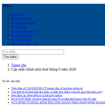
Menu
Trang chủ
Dịch vụ nổi bật
Tư vấn chuyển giá
Tư vấn thuế
Tư vấn doanh nghiệp
Tư vấn bảo hiểm
Tư vấn kế toán
Giấy phép hành nghề
Trang chủ
Cập nhật chính sách thuế tháng 9 năm 2020
Tin tức cập nhật
Nghị định số 254/2026/NĐ-CP hướng dẫn về hoá đơn chứng từ
Tạm thời bỏ kê khai thuế thu nhập cá nhân theo tháng (chuyển sang khai theo quý)
Hợp đồng lao động điện tử có bắt buộc không
Kể từ 01/07/2026, chỉ được khai bổ sung hồ sơ khai thuế trong vòng 05 năm
QUY ĐỊNH VỀ ĐÓNG KINH PHÍ CÔNG ĐOÀN THEO NGHỊ ĐỊNH 105/202