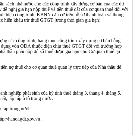
ân sách nhà nước cho các công trình xây dựng cơ bản của các dự
 nghị gia hạn nộp thuế và tiền thuê đất của cơ quan thuế đối với
ực hiện công trình. KBNN căn cứ trên hồ sơ thanh toán và thông
ực hiện khấu trừ thuế GTGT (trong thời gian gia hạn).
ượng các công trình, hạng mục công trình xây dựng cơ bản bằng
sử dụng vốn ODA thuộc diện chịu thuế GTGT đối với trường hợp
nhà thầu phải nộp đủ số thuế được gia hạn cho Cơ quan thuế tại
tiền nợ thuế cho cơ quan thuế quản lý trực tiếp của Nhà thầu để
 nghiệp phát sinh của kỳ tính thuế tháng 3, tháng 4, tháng 5,
ất, lắp ráp ô tô trong nước.
 ráp trong nước.
ttp://hanoi.gdt.gov.vn .