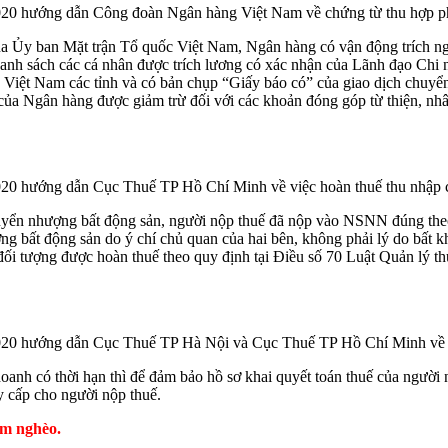
 hướng dẫn Công đoàn Ngân hàng Việt Nam về chứng từ thu hợp pháp
ủa Ủy ban Mặt trận Tổ quốc Việt Nam, Ngân hàng có vận động trích ng
danh sách các cá nhân được trích lương có xác nhận của Lãnh đạo Ch
c Việt Nam các tỉnh và có bản chụp “Giấy báo có” của giao dịch chuy
 của Ngân hàng được giảm trừ đối với các khoản đóng góp từ thiện, nhâ
hướng dẫn Cục Thuế TP Hồ Chí Minh về việc hoàn thuế thu nhập cá 
yển nhượng bất động sản, người nộp thuế đã nộp vào NSNN đúng the
g bất động sản do ý chí chủ quan của hai bên, không phải lý do bất k
đối tượng được hoàn thuế theo quy định tại Điều số 70 Luật Quản lý t
0 hướng dẫn Cục Thuế TP Hà Nội và Cục Thuế TP Hồ Chí Minh về 
oanh có thời hạn thì để đảm bảo hồ sơ khai quyết toán thuế của người
y cấp cho người nộp thuế.
ểm nghèo.