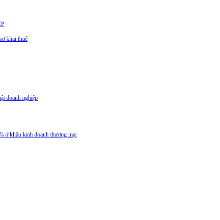
CP
ơ khai thuế
uật doanh nghiệp
 5% ở khâu kinh doanh thương mại