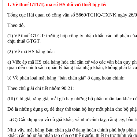
1. Về thuế GTGT, mã số HS đối với thiết bị ý tế:
Tổng cục Hải quan có công văn số 5660/TCHQ-TXNK ngày 26/08
Theo đó,
(1) Về thuế GTGT: trường hợp công ty nhập khẩu các bộ phận của 
chịu thuế GTGT.
(2) Về mã HS hàng hóa:
a) Việc áp mã HS của hàng hóa chỉ căn cứ vào các văn bản quy phạm 
quan đến chính sách quản lý hàng hóa nhập khẩu, không phải là că
b) Về phân loại mặt hàng “bàn chân giả” ở dạng hoàn chỉnh:
Theo chú giải chi tiết nhóm 90.21:
(III) Chi giả, răng giả, mắt giả hay những bộ phận nhân tạo khác củ
Đó là những dụng cụ để thay thế toàn bộ hay một phần cho bộ phận
...(C) Các dụng cụ và đồ giả khác, và như cánh tay, cẳng tay, bàn 
Như vậy, mặt hàng Bàn chân giả ở dạng hoàn chỉnh phù hợp phân l
khác; các bộ phận nhân tạo của cơ thể người; thiết bị trợ thính và