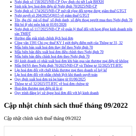
Nghị định số 158/2025/NĐ-CP Quy định chi tiết Luật BHXH
Sinh trắc học hoá đơn điện tử Nghị định 70/2025/NĐ-CP
Nghị định số 174/2025/NĐ-CP mở rất rộng đối tượng được giảm thuế GTGT
Nghị quyết sô 204/2025/QH15 về giảm thuế GTGT
Tên, địa chỉ, mã số thuế, số định danh, số điện thoại người mua theo Nghị định 70
Bãi bỏ lệ phí môn bài từ 01/01/2026
Nghị định số 117/2025/NĐ-CP về quản lý thuế đối với hoạt động kinh doanh trên
sàn TMĐT
Hướng dẫn giải trình chênh lệch hoá đơn
Công văn 1591 Chi cục thuế KV I giới thiệu điểm mới của Thông tư 31, 32
Mẫu biên bản xuất hoá đơn thay thế theo Nghị định 70
Mẫu biên bản điều xuất hoá đơn điều chỉnh theo Nghị định 70
Mẫu biên bản điều chỉnh hoá đơn theo Nghị định 70
Hộ kinh doanh có phải xuất hoá đơn khi bán qua sàn thương mại điện tử không
Mẫu 04/SS theo Nghi định 70/2025/NĐ-CP và Thông tư 32/2025/TT-BTC
Lập hoá đơn đối với chiết khấu thương mại theo doanh số luỹ kế
Lập hoá đơn đối với phần chênh lệch khi thanh quyết toán
Quy định xuất hoá đơn trả lại hàng từ 01/06/2025
Thông tư số 32/2025/TT-BTC về hoá đơn chứng từ
Hoá đơn thương mại điện tử là gì
Quy trình đăng ký sử dụng hoá đơn đối với hộ kinh doanh
Cập nhật chính sách thuế tháng 09/2022
Cập nhật chính sách thuế tháng 09/2022