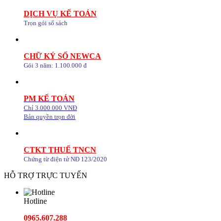
DỊCH VỤ KẾ TOÁN
Trọn gói sổ sách
CHỮ KÝ SỐ NEWCA
Gói 3 năm: 1.100.000 đ
PM KẾ TOÁN
Chỉ 3.000.000 VNĐ
Bản quyền trọn đời
CTKT THUẾ TNCN
Chứng từ điện tử NĐ 123/2020
HỖ TRỢ TRỰC TUYẾN
Hotline
0965.607.288