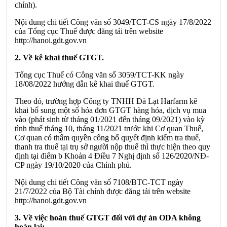
chính).
Nội dung chi tiết Công văn số 3049/TCT-CS ngày 17/8/2022
của Tổng cục Thuế được đăng tải trên website
http://hanoi.gdt.gov.vn
2. Về kê khai thuế GTGT.
Tổng cục Thuế có Công văn số 3059/TCT-KK ngày
18/08/2022 hướng dẫn kê khai thuế GTGT.
Theo đó, trường hợp Công ty TNHH Đà Lạt Harfarm kê
khai bổ sung một số hóa đơn GTGT hàng hóa, dịch vụ mua
vào (phát sinh từ tháng 01/2021 đến tháng 09/2021) vào kỳ
tình thuế tháng 10, tháng 11/2021 trước khi Cơ quan Thuế,
Cơ quan có thẩm quyền công bố quyết định kiểm tra thuế,
thanh tra thuế tại trụ sở người nộp thuế thì thực hiện theo quy
định tại điểm b Khoản 4 Điều 7 Nghị định số 126/2020/NĐ-
CP ngày 19/10/2020 của Chính phủ.
Nội dung chi tiết Công văn số 7108/BTC-TCT ngày
21/7/2022 của Bộ Tài chính được đăng tải trên website
http://hanoi.gdt.gov.vn
3. Về việc hoàn thuế GTGT đối với dự án ODA không
hoàn lại: