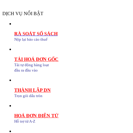
DỊCH VỤ NỔI BẬT
RÀ SOÁT SỔ SÁCH
Nộp lại báo cáo thuế
TẢI HOÁ ĐƠN GỐC
Tải tự động hàng loạt
đầu ra đầu vào
THÀNH LẬP DN
Trọn gói dấu tròn
HOÁ ĐƠN ĐIỆN TỬ
Hỗ trợ từ A-Z