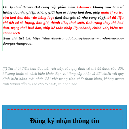
Đại lý thuế Trọng Đạt cung cấp phần mềm
T-Invoice
không giới hạn số
lượng doanh nghiệp, không giới hạn số lượng hoá đơn, giúp
quản lý và tra
cứu hoá đơn đầu vào hàng loạt
(hoá đơn gốc từ nhà cung cấp),
tải dữ liệu
chi tiết có số lượng, đơn giá, thành tiền, thuế suất, tình trạng thay thế hoá
đơn, trạng thái hoá đơn, giúp kế toán nhập liệu nhanh, chính xác, kiểm tra
chênh lệch.
Xem chi tiết tại:
https://dailythuetrongdat.com/phan-mem-tai-du-lieu-hoa-
don-goc-hang-loat
(*) Tại thời điểm bạn đọc bài viết này, các quy định có thể đã được sửa đổi,
bổ sung hoặc có cách hiểu khác. Bạn vui lòng cập nhật và đối chiếu với quy
định hiện hành mới nhất. Bài viết mang tính chất tham khảo, không mang
tính hướng dẫn cụ thể cho tổ chức, cá nhân nào.
Đăng ký nhận thông tin