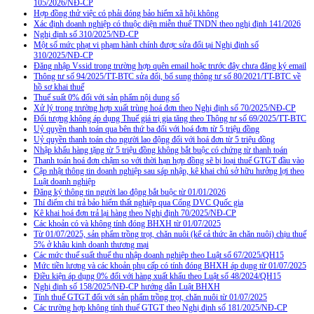
105/2026/NĐ-CP
Hợp đồng thử việc có phải đóng bảo hiểm xã hội không
Xác định doanh nghiệp có thuộc diện miễn thuế TNDN theo nghị định 141/2026
Nghị định số 310/2025/NĐ-CP
Một số mức phạt vi phạm hành chính được sửa đổi tại Nghị định số
310/2025/NĐ-CP
Đăng nhập Vssid trong trường hợp quên email hoặc trước đây chưa đăng ký email
Thông tư số 94/2025/TT-BTC sửa đổi, bổ sung thông tư số 80/2021/TT-BTC về
hồ sơ khai thuế
Thuế suất 0% đối với sản phẩm nội dung số
Xử lý trong trường hợp xuất trùng hoá đơn theo Nghị định số 70/2025/NĐ-CP
Đối tượng không áp dụng Thuế giá trị gia tăng theo Thông tư số 69/2025/TT-BTC
Uỷ quyền thanh toán qua bên thứ ba đối với hoá đơn từ 5 triệu đồng
Uỷ quyền thanh toán cho người lao động đối với hoá đơn từ 5 triệu đồng
Nhập khẩu hàng tặng từ 5 triệu đồng không bắt buộc có chứng từ thanh toán
Thanh toán hoá đơn chậm so với thời hạn hợp đồng sẽ bị loại thuế GTGT đầu vào
Cập nhật thông tin doanh nghiệp sau sáp nhập, kê khai chủ sở hữu hưởng lợi theo
Luật doanh nghiệp
Đăng ký thông tin người lao động bắt buộc từ 01/01/2026
Thí điểm chi trả bảo hiểm thất nghiệp qua Cổng DVC Quốc gia
Kê khai hoá đơn trả lại hàng theo Nghị định 70/2025/NĐ-CP
Các khoản có và không tính đóng BHXH từ 01/07/2025
Từ 01/07/2025, sản phẩm trồng trọt, chăn nuôi (kể cả thức ăn chăn nuôi) chịu thuế
5% ở khâu kinh doanh thương mại
Các mức thuế suất thuế thu nhập doanh nghiệp theo Luật số 67/2025/QH15
Mức tiền lương và các khoản phụ cấp có tính đóng BHXH áp dụng từ 01/07/2025
Điều kiện áp dụng 0% đối với hàng xuất khẩu theo Luật số 48/2024/QH15
Nghị định số 158/2025/NĐ-CP hướng dẫn Luật BHXH
Tính thuế GTGT đối với sản phẩm trồng trọt, chăn nuôi từ 01/07/2025
Các trường hợp không tính thuế GTGT theo Nghị định số 181/2025/NĐ-CP