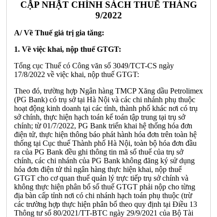
CẬP NHẬT CHÍNH SÁCH THUẾ THÁNG
9/2022
A/ Về Thuế giá trị gia tăng:
1. Về việc khai, nộp thuế GTGT:
Tổng cục Thuế có Công văn số 3049/TCT-CS ngày
17/8/2022 về việc khai, nộp thuế GTGT:
Theo đó, trường hợp Ngân hàng TMCP Xăng dầu Petrolimex
(PG Bank) có trụ sở tại Hà Nội và các chi nhánh phụ thuộc
hoạt động kinh doanh tại các tỉnh, thành phố khác nơi có trụ
sở chính, thực hiện hạch toán kế toán tập trung tại trụ sở
chính; từ 01/7/2022, PG Bank triển khai hệ thống hóa đơn
điện tử, thực hiện thông báo phát hành hóa đơn trên toàn hệ
thống tại Cục thuế Thành phố Hà Nội, toàn bộ hóa đơn đầu
ra của PG Bank đều ghi thông tin mã số thuế của trụ sở
chính, các chi nhánh của PG Bank không đăng ký sử dụng
hóa đơn điện tử thì ngân hàng thực hiện khai, nộp thuế
GTGT cho cơ quan thuế quản lý trực tiếp trụ sở chính và
không thực hiện phân bổ số thuế GTGT phải nộp cho từng
địa bàn cấp tỉnh nơi có chi nhánh hạch toán phụ thuộc (trừ
các trường hợp thực hiện phân bổ theo quy định tại Điều 13
Thông tư số 80/2021/TT-BTC ngày 29/9/2021 của Bộ Tài