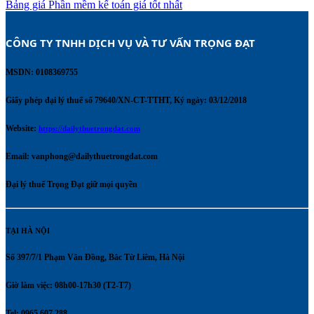
Bảng giá Phần mềm kế toán giá tốt nhất
CÔNG TY TNHH DỊCH VỤ VÀ TƯ VẤN TRỌNG ĐẠT 
MSDN: 0108369755
Giấy phép đại lý thuế số 79640/XN-CT-TTHT, Ký ngày: 03/12/2018
Website:
https://dailythuetrongdat.com
Email:
vanphong@dailythuetrongdat.com
Đại lý thuế Trọng Đạt giữ mọi quyền
TẠI HÀ NỘI
Số 397/7/1 Phạm Văn Đồng, Bắc Từ Liêm, Hà Nội
Giờ làm việc: 08h00-17h30 (T2-T7)
Tel: 0965.607.288