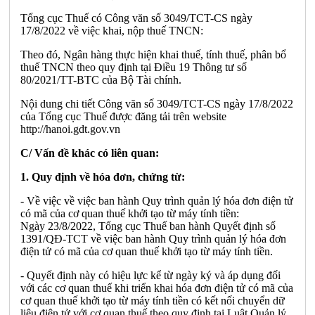
Tổng cục Thuế có Công văn số 3049/TCT-CS ngày
17/8/2022 về việc khai, nộp thuế TNCN:
Theo đó, Ngân hàng thực hiện khai thuế, tính thuế, phân bổ
thuế TNCN theo quy định tại Điều 19 Thông tư số
80/2021/TT-BTC của Bộ Tài chính.
Nội dung chi tiết Công văn số 3049/TCT-CS ngày 17/8/2022
của Tổng cục Thuế được đăng tải trên website
http://hanoi.gdt.gov.vn
C/ Vấn đề khác có liên quan:
1. Quy định về hóa đơn, chứng từ:
- Về việc về việc ban hành Quy trình quản lý hóa đơn điện tử
có mã của cơ quan thuế khởi tạo từ máy tính tiền:
Ngày 23/8/2022, Tổng cục Thuế ban hành Quyết định số
1391/QĐ-TCT về việc ban hành Quy trình quản lý hóa đơn
điện tử có mã của cơ quan thuế khởi tạo từ máy tính tiền.
- Quyết định này có hiệu lực kể từ ngày ký và áp dụng đối
với các cơ quan thuế khi triển khai hóa đơn điện tử có mã của
cơ quan thuế khởi tạo từ máy tính tiền có kết nối chuyển dữ
liệu điện tử với cơ quan thuế theo quy định tại Luật Quản lý