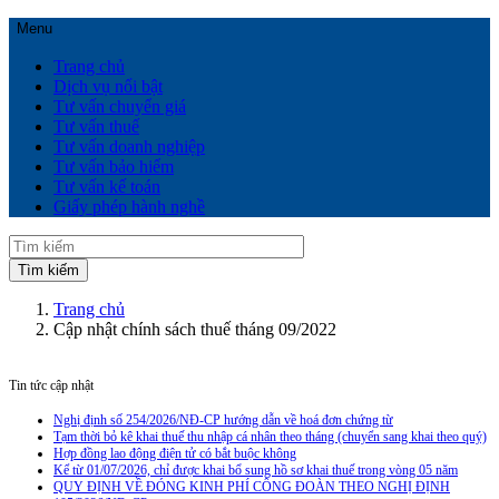
Menu
Trang chủ
Dịch vụ nổi bật
Tư vấn chuyển giá
Tư vấn thuế
Tư vấn doanh nghiệp
Tư vấn bảo hiểm
Tư vấn kế toán
Giấy phép hành nghề
Trang chủ
Cập nhật chính sách thuế tháng 09/2022
Tin tức cập nhật
Nghị định số 254/2026/NĐ-CP hướng dẫn về hoá đơn chứng từ
Tạm thời bỏ kê khai thuế thu nhập cá nhân theo tháng (chuyển sang khai theo quý)
Hợp đồng lao động điện tử có bắt buộc không
Kể từ 01/07/2026, chỉ được khai bổ sung hồ sơ khai thuế trong vòng 05 năm
QUY ĐỊNH VỀ ĐÓNG KINH PHÍ CÔNG ĐOÀN THEO NGHỊ ĐỊNH