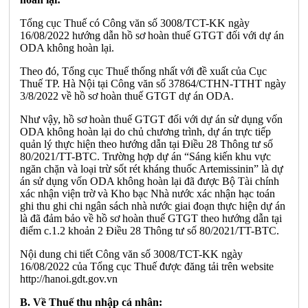
Tổng cục Thuế có Công văn số 3008/TCT-KK ngày
16/08/2022 hướng dẫn hồ sơ hoàn thuế GTGT đối với dự án
ODA không hoàn lại.
Theo đó, Tổng cục Thuế thống nhất với đề xuất của Cục
Thuế TP. Hà Nội tại Công văn số 37864/CTHN-TTHT ngày
3/8/2022 về hồ sơ hoàn thuế GTGT dự án ODA.
Như vậy, hồ sơ hoàn thuế GTGT đối với dự án sử dụng vốn
ODA không hoàn lại do chủ chương trình, dự án trực tiếp
quản lý thực hiện theo hướng dẫn tại Điều 28 Thông tư số
80/2021/TT-BTC. Trường hợp dự án “Sáng kiến khu vực
ngăn chặn và loại trừ sốt rét kháng thuốc Artemissinin” là dự
án sử dụng vốn ODA không hoàn lại đã được Bộ Tài chính
xác nhận viện trờ và Kho bạc Nhà nước xác nhận hạc toán
ghi thu ghi chi ngân sách nhà nước giai đoạn thực hiện dự án
là đã đảm bảo về hồ sơ hoàn thuế GTGT theo hướng dẫn tại
điểm c.1.2 khoản 2 Điều 28 Thông tư số 80/2021/TT-BTC.
Nội dung chi tiết Công văn số 3008/TCT-KK ngày
16/08/2022 của Tổng cục Thuế được đăng tải trên website
http://hanoi.gdt.gov.vn
B. Về Thuế thu nhập cá nhân: