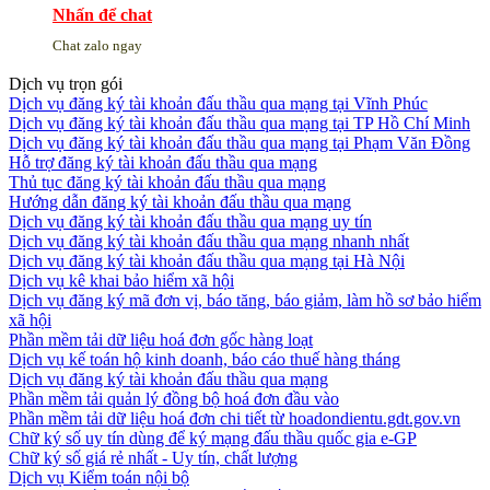
Nhấn để chat
Chat zalo ngay
Dịch vụ trọn gói
Dịch vụ đăng ký tài khoản đấu thầu qua mạng tại Vĩnh Phúc
Dịch vụ đăng ký tài khoản đấu thầu qua mạng tại TP Hồ Chí Minh
Dịch vụ đăng ký tài khoản đấu thầu qua mạng tại Phạm Văn Đồng
Hỗ trợ đăng ký tài khoản đấu thầu qua mạng
Thủ tục đăng ký tài khoản đấu thầu qua mạng
Hướng dẫn đăng ký tài khoản đấu thầu qua mạng
Dịch vụ đăng ký tài khoản đấu thầu qua mạng uy tín
Dịch vụ đăng ký tài khoản đấu thầu qua mạng nhanh nhất
Dịch vụ đăng ký tài khoản đấu thầu qua mạng tại Hà Nội
Dịch vụ kê khai bảo hiểm xã hội
Dịch vụ đăng ký mã đơn vị, báo tăng, báo giảm, làm hồ sơ bảo hiểm
xã hội
Phần mềm tải dữ liệu hoá đơn gốc hàng loạt
Dịch vụ kế toán hộ kinh doanh, báo cáo thuế hàng tháng
Dịch vụ đăng ký tài khoản đấu thầu qua mạng
Phần mềm tải quản lý đồng bộ hoá đơn đầu vào
Phần mềm tải dữ liệu hoá đơn chi tiết từ hoadondientu.gdt.gov.vn
Chữ ký số uy tín dùng để ký mạng đấu thầu quốc gia e-GP
Chữ ký số giá rẻ nhất - Uy tín, chất lượng
Dịch vụ Kiểm toán nội bộ