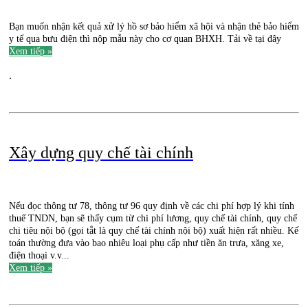
Bạn muốn nhận kết quả xử lý hồ sơ bảo hiểm xã hội và nhận thẻ bảo hiểm
y tế qua bưu điện thì nộp mẫu này cho cơ quan BHXH. Tải về tại đây
Xem tiếp »
.
Xây dựng quy chế tài chính
Nếu đọc thông tư 78, thông tư 96 quy định về các chi phí hợp lý khi tính
thuế TNDN, bạn sẽ thấy cụm từ chi phí lương, quy chế tài chính, quy chế
chi tiêu nội bộ (gọi tắt là quy chế tài chính nội bộ) xuất hiện rất nhiều. Kế
toán thường đưa vào bao nhiêu loại phụ cấp như tiền ăn trưa, xăng xe,
điện thoại v.v...
Xem tiếp »