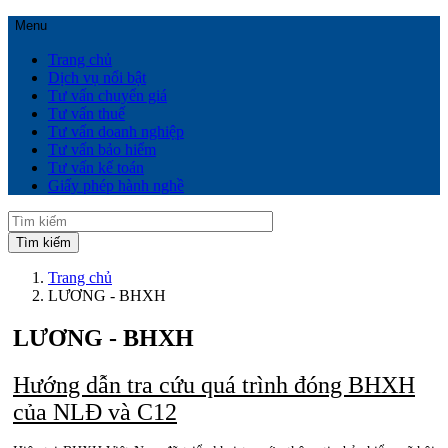
Menu
Trang chủ
Dịch vụ nổi bật
Tư vấn chuyển giá
Tư vấn thuế
Tư vấn doanh nghiệp
Tư vấn bảo hiểm
Tư vấn kế toán
Giấy phép hành nghề
Trang chủ
LƯƠNG - BHXH
LƯƠNG - BHXH
Hướng dẫn tra cứu quá trình đóng BHXH
của NLĐ và C12