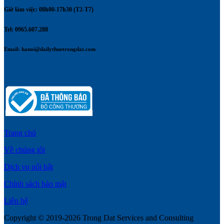
Giờ làm việc: 08h00-17h30 (T2-T7)
Tel: 0965.607.288
Email:
hanoi@dailythuetrongdat.com
Trang chủ
Về chúng tôi
Dịch vụ nổi bật
Chính sách bảo mật
Liên hệ
Copyright © 2019-2026 Trong Dat Services and Consulting