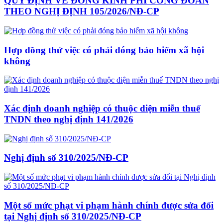
QUY ĐỊNH VỀ ĐÓNG KINH PHÍ CÔNG ĐOÀN
THEO NGHỊ ĐỊNH 105/2026/NĐ-CP
Hợp đồng thử việc có phải đóng bảo hiểm xã hội
không
Xác định doanh nghiệp có thuộc diện miễn thuế
TNDN theo nghị định 141/2026
Nghị định số 310/2025/NĐ-CP
Một số mức phạt vi phạm hành chính được sửa đổi
tại Nghị định số 310/2025/NĐ-CP