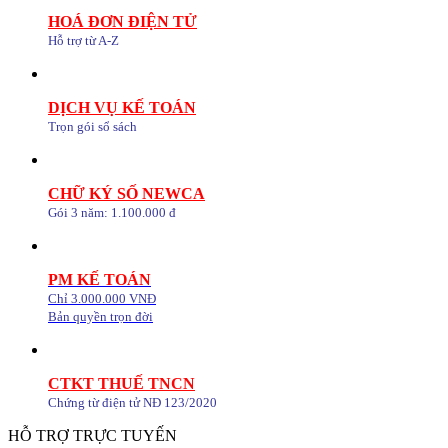
HOÁ ĐƠN ĐIỆN TỬ
Hỗ trợ từ A-Z
DỊCH VỤ KẾ TOÁN
Trọn gói sổ sách
CHỮ KÝ SỐ NEWCA
Gói 3 năm: 1.100.000 đ
PM KẾ TOÁN
Chỉ 3.000.000 VNĐ
Bản quyền trọn đời
CTKT THUẾ TNCN
Chứng từ điện tử NĐ 123/2020
HỖ TRỢ TRỰC TUYẾN