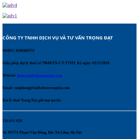
CÔNG TY TNHH DỊCH VỤ VÀ TƯ VẤN TRỌNG ĐẠT 
MSDN: 0108369755
Giấy phép đại lý thuế số 79640/XN-CT-TTHT, Ký ngày: 03/12/2018
Website:
https://dailythuetrongdat.com
Email:
vanphong@dailythuetrongdat.com
Đại lý thuế Trọng Đạt giữ mọi quyền
TẠI HÀ NỘI
Số 397/7/1 Phạm Văn Đồng, Bắc Từ Liêm, Hà Nội