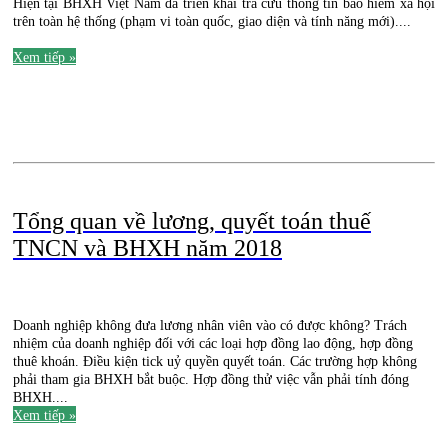
Hiện tại BHXH Việt Nam đã triển khai tra cứu thông tin bảo hiểm xã hội
trên toàn hệ thống (phạm vi toàn quốc, giao diện và tính năng mới)....
.
Xem tiếp »
.
Tổng quan về lương, quyết toán thuế
TNCN và BHXH năm 2018
Doanh nghiệp không đưa lương nhân viên vào có được không? Trách
nhiệm của doanh nghiệp đối với các loại hợp đồng lao động, hợp đồng
thuê khoán. Điều kiện tick uỷ quyền quyết toán. Các trường hợp không
phải tham gia BHXH bắt buộc. Hợp đồng thử việc vẫn phải tính đóng
BHXH....
Xem tiếp »