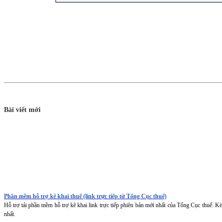
Bài viết mới
Phần mềm hỗ trợ kê khai thuế (link trực tiếp từ Tổng Cục thuế)
Hỗ trợ tải phần mềm hỗ trợ kê khai link trực tiếp phiên bản mới nhất của Tổng Cục thuế. K
nhất.