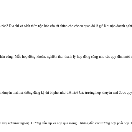
ào? Địa chỉ và cách thức nộp báo cáo tài chính cho các cơ quan đó là gì? Khi nộp doanh nghiệ
 nhân công. Mẫu hợp đồng khoán, nghiệm thu, thanh lý hợp đồng cũng như các quy định mới nh
khuyến mại mà không đăng ký thì bị phạt như thế nào? Các trường hợp khuyến mại được quy 
có vay nợ nước ngoài). Hướng dẫn lập và nộp qua mạng. Hướng dẫn các trường hợp phải nộp. D