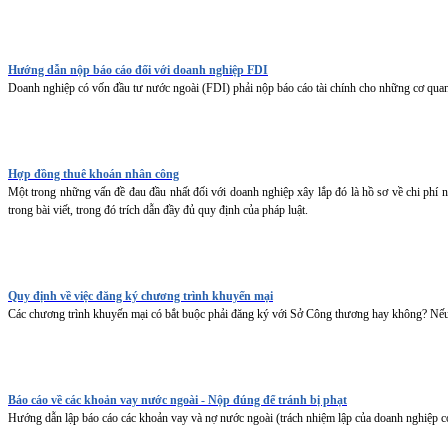
Hướng dẫn nộp báo cáo đối với doanh nghiệp FDI
Doanh nghiệp có vốn đầu tư nước ngoài (FDI) phải nộp báo cáo tài chính cho những cơ quan n
Hợp đồng thuê khoán nhân công
Một trong những vấn đề đau đầu nhất đối với doanh nghiệp xây lắp đó là hồ sơ về chi phí
trong bài viết, trong đó trích dẫn đầy đủ quy định của pháp luật.
Quy định về việc đăng ký chương trình khuyến mại
Các chương trình khuyến mại có bắt buộc phải đăng ký với Sở Công thương hay không? Nếu 
Báo cáo về các khoản vay nước ngoài - Nộp đúng để tránh bị phạt
Hướng dẫn lập báo cáo các khoản vay và nợ nước ngoài (trách nhiệm lập của doanh nghiệp 