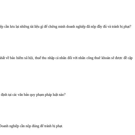
p cần lưu lại những tài liệu gì để chứng minh doanh nghiệp đã nộp đầy đủ và tránh bị phạt?
ất về bảo hiểm xã hội, thuế thu nhập cá nhân đối với nhân công thuê khoán sẽ được đề cập
định tại các văn bản quy phạm pháp luật nào?
oanh nghiệp cần nộp đúng để tránh bị phạt.