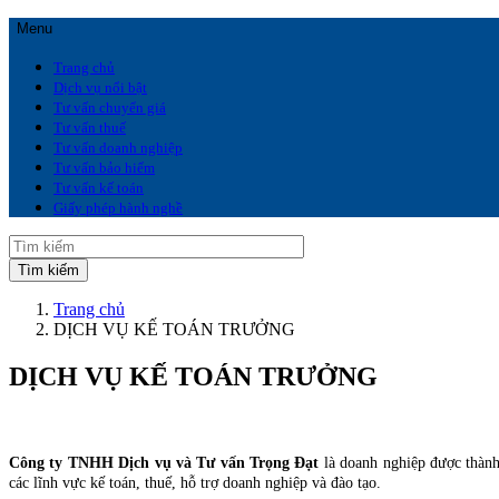
Menu
Trang chủ
Dịch vụ nổi bật
Tư vấn chuyển giá
Tư vấn thuế
Tư vấn doanh nghiệp
Tư vấn bảo hiểm
Tư vấn kế toán
Giấy phép hành nghề
Trang chủ
DỊCH VỤ KẾ TOÁN TRƯỞNG
DỊCH VỤ KẾ TOÁN TRƯỞNG
Công ty TNHH Dịch vụ và Tư vấn Trọng Đạt
là doanh nghiệp được thành
các lĩnh vực kế toán, thuế, hỗ trợ doanh nghiệp và đào tạo.